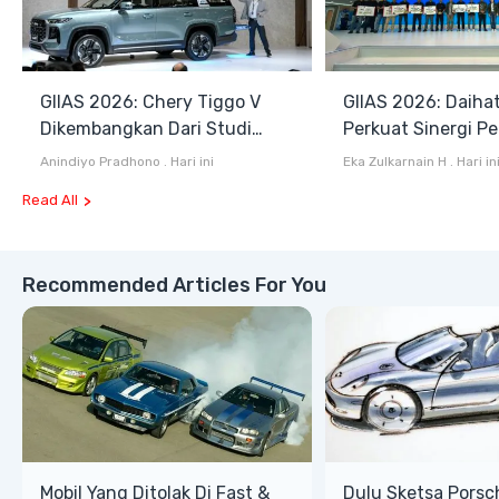
GIIAS 2026: Chery Tiggo V
GIIAS 2026: Daiha
Dikembangkan Dari Studi
Perkuat Sinergi P
Komprehensif di Indonesia
dan Industri Otom
Anindiyo Pradhono
.
Hari ini
Eka Zulkarnain H
.
Hari in
Read All
Recommended Articles For You
Mobil Yang Ditolak Di Fast &
Dulu Sketsa Porsc