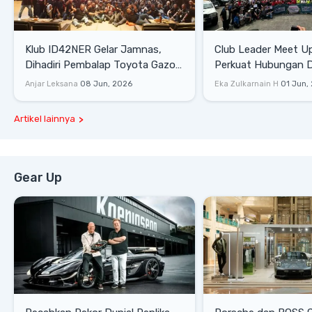
Klub ID42NER Gelar Jamnas,
Club Leader Meet U
Dihadiri Pembalap Toyota Gazoo
Perkuat Hubungan D
Racing
Dengan Komunitas
Anjar Leksana
08 Jun, 2026
Eka Zulkarnain H
01 Jun,
Artikel lainnya
Gear Up