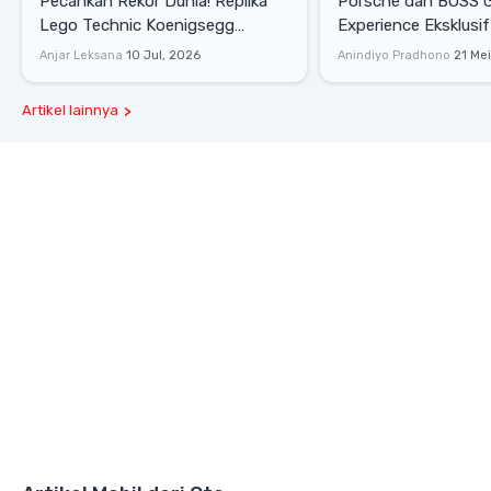
Pecahkan Rekor Dunia! Replika
Porsche dan BOSS 
Lego Technic Koenigsegg
Experience Eksklusif
Sadair's Spear Ukuran Asli Sukses
Senayan, Hadirkan 
Anjar Leksana
10 Jul, 2026
Anindiyo Pradhono
21 Me
Melesat 111 Km/Jam
Gaya Hidup dan Mob
Artikel lainnya