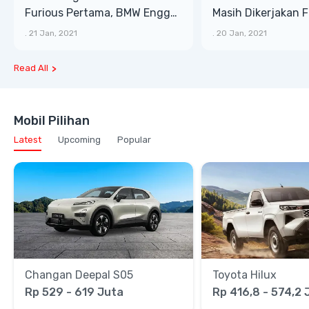
Furious Pertama, BMW Enggak
Masih Dikerjakan 
Masuk
Begini Hasilnya
.
21 Jan, 2021
.
20 Jan, 2021
Read All
Mobil Pilihan
Latest
Upcoming
Popular
Changan Deepal S05
Toyota Hilux
Rp 529 - 619 Juta
Rp 416,8 - 574,2 