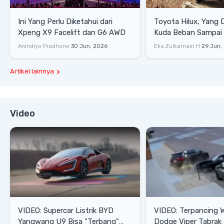
Ini Yang Perlu Diketahui dari
Toyota Hilux, Yang 
Xpeng X9 Facelift dan G6 AWD
Kuda Beban Sampai 
Lifestyle
Anindiyo Pradhono
30 Jun, 2026
Eka Zulkarnain H
29 Jun,
Artikel lainnya
Video
VIDEO: Supercar Listrik BYD
VIDEO: Terpancing W
Yangwang U9 Bisa "Terbang"
Dodge Viper Tabrak M