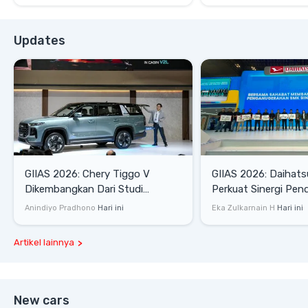
Updates
GIIAS 2026: Chery Tiggo V
GIIAS 2026: Daihats
Dikembangkan Dari Studi
Perkuat Sinergi Pen
Komprehensif di Indonesia
Industri Otomotif
Anindiyo Pradhono
Hari ini
Eka Zulkarnain H
Hari ini
Artikel lainnya
New cars