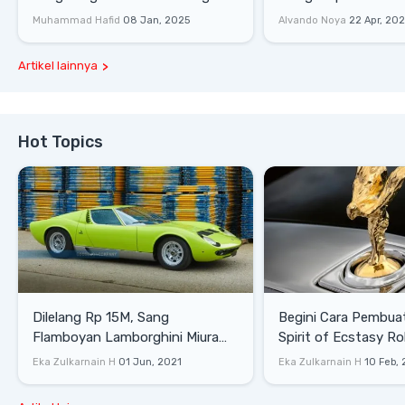
Lewati Rintangan
Saat Burnout
Muhammad Hafid
08 Jan, 2025
Alvando Noya
22 Apr, 20
Artikel lainnya
Hot Topics
Dilelang Rp 15M, Sang
Begini Cara Pembua
Flamboyan Lamborghini Miura
Spirit of Ecstasy Ro
P400 S
Eka Zulkarnain H
01 Jun, 2021
Eka Zulkarnain H
10 Feb,