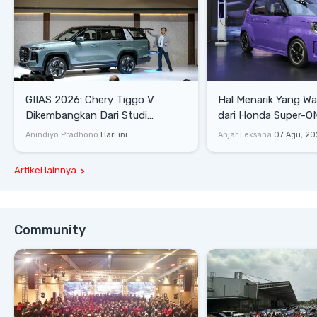
GIIAS 2026: Chery Tiggo V
Hal Menarik Yang Waj
Dikembangkan Dari Studi
dari Honda Super-ONE Sel
Komprehensif di Indonesia
Harga
Anindiyo Pradhono
Hari ini
Anjar Leksana
07 Agu, 20
Artikel lainnya
Community