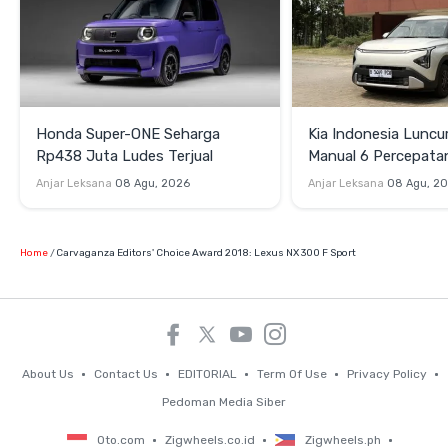
Honda Super-ONE Seharga
Kia Indonesia Luncu
Rp438 Juta Ludes Terjual
Manual 6 Percepata
Rp269 Juta
Anjar Leksana
08 Agu, 2026
Anjar Leksana
08 Agu, 2
Home
Carvaganza Editors' Choice Award 2018: Lexus NX 300 F Sport
About Us
Contact Us
EDITORIAL
Term Of Use
Privacy Policy
Pedoman Media Siber
Oto.com
Zigwheels.co.id
Zigwheels.ph