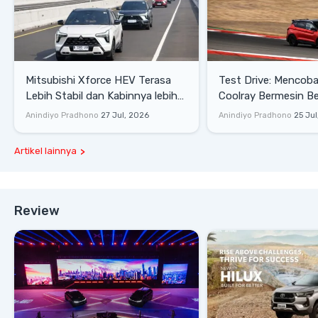
Mitsubishi Xforce HEV Terasa
Test Drive: Mencoba Geely
Lebih Stabil dan Kabinnya lebih
Coolray Bermesin B
Senyap
di Sirkuit Mandalika
Anindiyo Pradhono
27 Jul, 2026
Anindiyo Pradhono
25 Jul
Artikel lainnya
Review