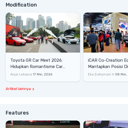
Modification
Toyota GR Car Meet 2026:
iCAR Co-Creation E
Hidupkan Romantisme Car
Mantapkan Posisi D
Culture Era 90-an
Gaya Hidup
Anjar Leksana
17 Mei, 2026
Eka Zulkarnain H
08 Mei,
Artikel lainnya
Features