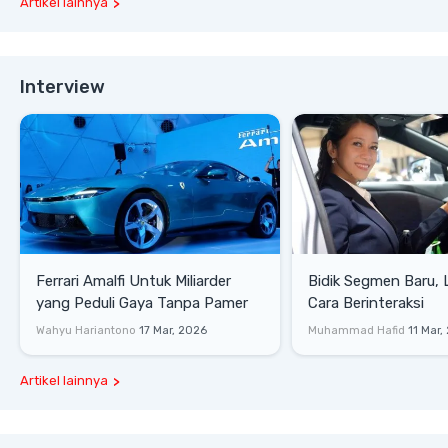
Artikel lainnya
Interview
Ferrari Amalfi Untuk Miliarder
Bidik Segmen Baru,
yang Peduli Gaya Tanpa Pamer
Cara Berinteraksi
Wahyu Hariantono
17 Mar, 2026
Muhammad Hafid
11 Mar,
Artikel lainnya