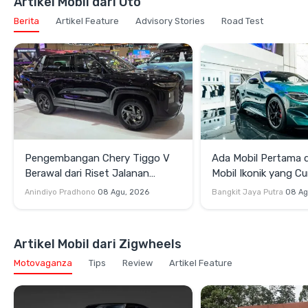
Artikel Mobil dari Oto
Berita
Artikel Feature
Advisory Stories
Road Test
Pengembangan Chery Tiggo V
Ada Mobil Pertama di
Berawal dari Riset Jalanan
Mobil Ikonik yang Cu
Indonesia
di GIIAS 2026
Anindiyo Pradhono
08 Agu, 2026
Bangkit Jaya Putra
08 Ag
Artikel Mobil dari Zigwheels
Motovaganza
Tips
Review
Artikel Feature