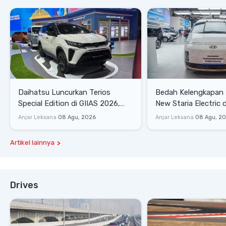
Daihatsu Luncurkan Terios
Bedah Kelengkapan
Special Edition di GIIAS 2026,
New Staria Electric 
Stok Terbatas
yang Dikenalkan di 
Anjar Leksana
08 Agu, 2026
Anjar Leksana
08 Agu, 2
Artikel lainnya
Drives