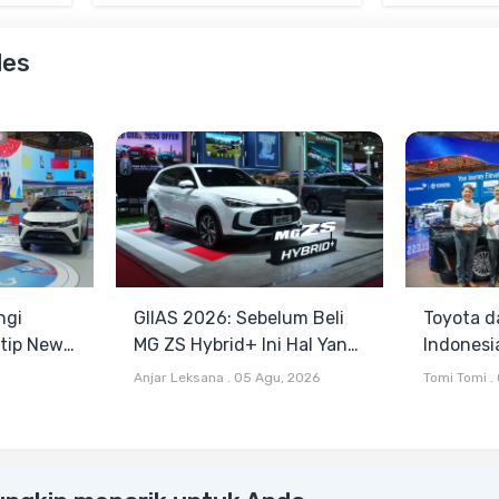
les
ngi
GIIAS 2026: Sebelum Beli
Toyota d
ntip New
MG ZS Hybrid+ Ini Hal Yang
Indonesi
ingga
Wajib Diketahui
Layanan
Anjar Leksana
.
05 Agu, 2026
Tomi Tomi
.
n
Bandara
Hybrid E