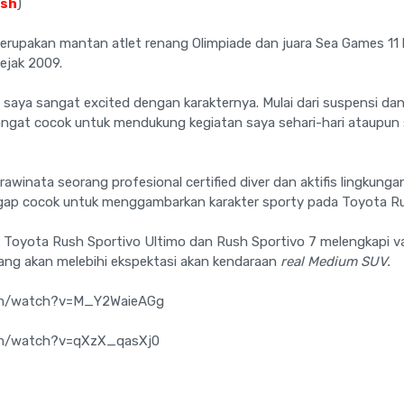
ush
)
rupakan mantan atlet renang Olimpiade dan juara Sea Games 11 
ejak 2009.
saya sangat excited dengan karakternya. Mulai dari suspensi dan
angat cocok untuk mendukung kegiatan saya sehari-hari ataupun s
winata seorang profesional certified diver dan aktifis lingkunga
nggap cocok untuk menggambarkan karakter sporty pada Toyota R
u Toyota Rush Sportivo Ultimo dan Rush Sportivo 7 melengkapi v
ang akan melebihi ekspektasi akan kendaraan
real Medium SUV.
om/watch?v=M_Y2WaieAGg
om/watch?v=qXzX_qasXj0