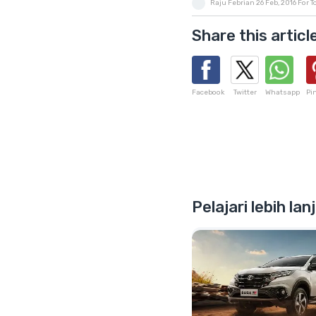
Raju Febrian
26 Feb, 2016
For 
Share this articl
Facebook
Twitter
Whatsapp
Pi
Pelajari lebih la