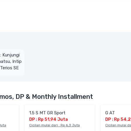
: Kunjungi
atsu, Intip
 Terios SE
an Max
mos, DP & Monthly Installment
1.5 S MT GR Sport
G AT
DP : Rp 51,94 Juta
DP : Rp 54,
Juta
Cicilan mulai dari : Rp 6,3 Juta
Cicilan mulai da