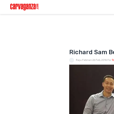
Richard Sam Be
Raju Febrian
26 Feb, 2016
For
T