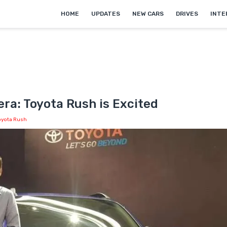
HOME
UPDATES
NEW CARS
DRIVES
INTE
ra: Toyota Rush is Excited
oyota Rush