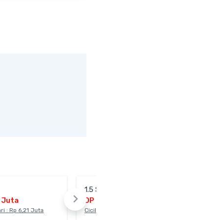
1.5 S AT GR Sport
2 Juta
DP : Rp 53,77 Juta
ri : Rp 6,21 Juta
Cicilan mulai dari : Rp 22,22 Juta