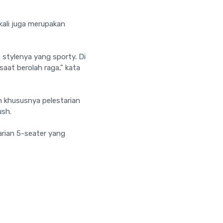
kali juga merupakan
 stylenya yang sporty. Di
aat berolah raga," kata
n khususnya pelestarian
ush.
arian 5-seater yang