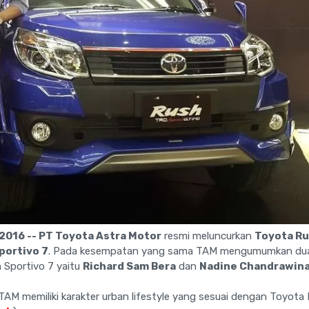
2016 -- PT Toyota Astra Motor
resmi meluncurkan
Toyota Ru
portivo 7
. Pada kesempatan yang sama TAM mengumumkan du
 Sportivo 7 yaitu
Richard Sam Bera
dan
Nadine Chandrawin
TAM memiliki karakter urban lifestyle yang sesuai dengan Toyota 