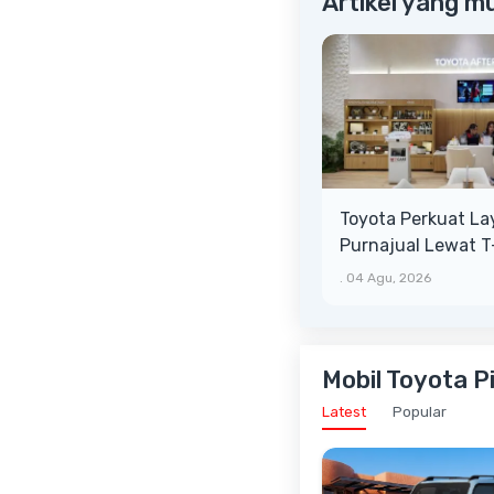
Artikel yang m
Toyota Perkuat L
Purnajual Lewat 
XTRA, Manfaat Leb
.
04 Agu, 2026
Mobil Toyota Pi
Latest
Popular