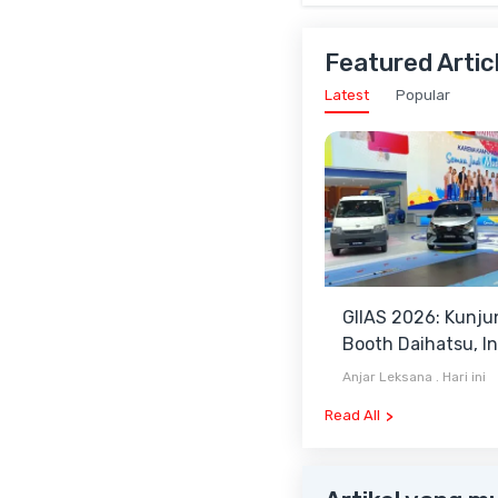
Featured Artic
Latest
Popular
GIIAS 2026: Kunju
Booth Daihatsu, I
Sigra, Terios SE h
Anjar Leksana
.
Hari ini
Gran Max Blind Va
Read All