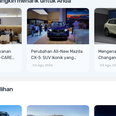
ungkin menarik untuk Anda
ayanan
Perubahan All-New Mazda
Mengenal
T-CARE
CX-5: SUV Ikonik yang
Changan 
ih Besar
Makin Bongsor, Mewah, dan
Lega, Ba
.
03 Agu, 2026
.
03 Agu, 2
Matang
lihan