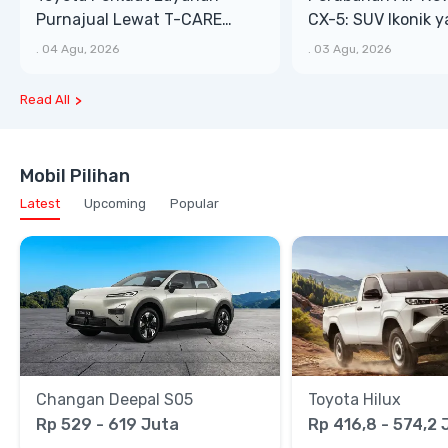
Purnajual Lewat T-CARE
CX-5: SUV Ikonik 
XTRA, Manfaat Lebih Besar
Bongsor, Mewah, 
.
04 Agu, 2026
.
03 Agu, 2026
Read All
Mobil Pilihan
Latest
Upcoming
Popular
Changan Deepal S05
Toyota Hilux
Rp 529 - 619 Juta
Rp 416,8 - 574,2 