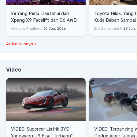
Ini Yang Perlu Diketahui dari
Toyota Hilux, Yang 
Xpeng X9 Facelift dan G6 AWD
Kuda Beban Sampai 
Lifestyle
Anindiyo Pradhono
30 Jun, 2026
Eka Zulkarnain H
29 Jun,
Artikel lainnya
Video
VIDEO: Supercar Listrik BYD
VIDEO: Terpancing W
Yangwang U9 Bisa "Terbang"
Dodge Viper Tabrak M