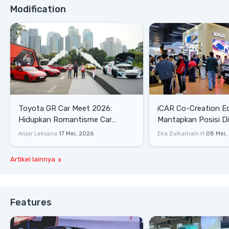
Modification
Toyota GR Car Meet 2026:
iCAR Co-Creation E
Hidupkan Romantisme Car
Mantapkan Posisi D
Culture Era 90-an
Gaya Hidup
Anjar Leksana
17 Mei, 2026
Eka Zulkarnain H
08 Mei,
Artikel lainnya
Features