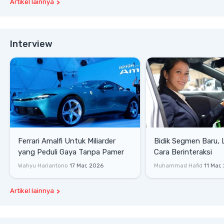
Artikel lainnya
Interview
Ferrari Amalfi Untuk Miliarder
Bidik Segmen Baru,
yang Peduli Gaya Tanpa Pamer
Cara Berinteraksi
Wahyu Hariantono
17 Mar, 2026
Muhammad Hafid
11 Mar,
Artikel lainnya