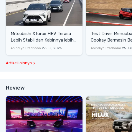
Mitsubishi Xforce HEV Terasa
Test Drive: Mencoba Geely
Lebih Stabil dan Kabinnya lebih
Coolray Bermesin B
Senyap
di Sirkuit Mandalika
Anindiyo Pradhono
27 Jul, 2026
Anindiyo Pradhono
25 Jul
Artikel lainnya
Review