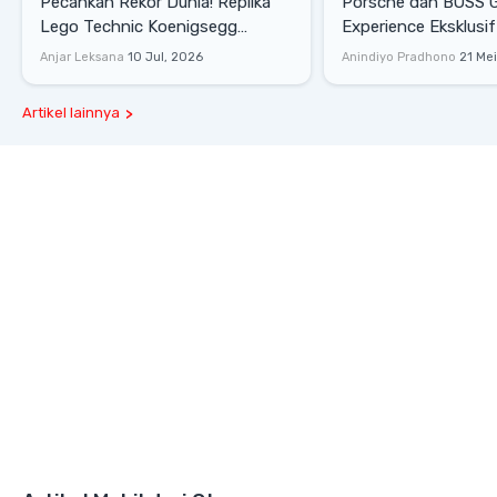
Pecahkan Rekor Dunia! Replika
Porsche dan BOSS 
Lego Technic Koenigsegg
Experience Eksklusif
Sadair's Spear Ukuran Asli Sukses
Senayan, Hadirkan 
Anjar Leksana
10 Jul, 2026
Anindiyo Pradhono
21 Me
Melesat 111 Km/Jam
Gaya Hidup dan Mob
Artikel lainnya