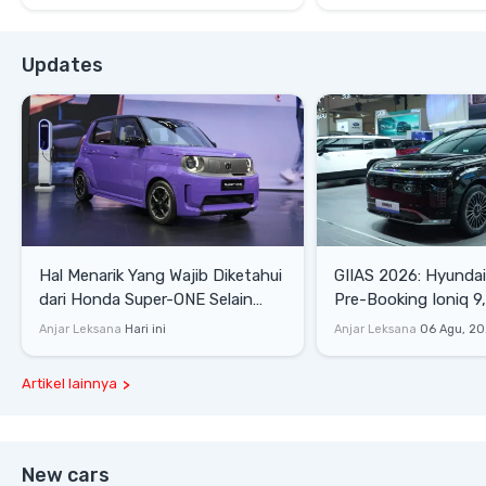
Updates
Hal Menarik Yang Wajib Diketahui
GIIAS 2026: Hyunda
dari Honda Super-ONE Selain
Pre-Booking Ioniq 9,
Harga
Rp1,49 Miliar
Anjar Leksana
Hari ini
Anjar Leksana
06 Agu, 2
Artikel lainnya
New cars