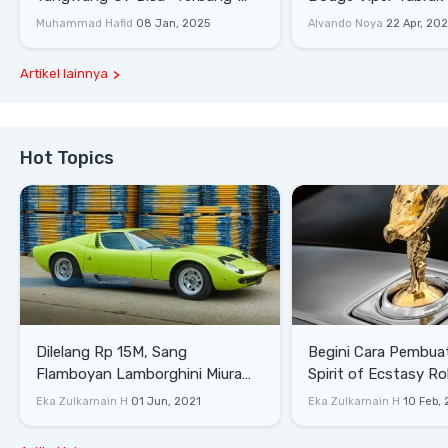
Lewati Rintangan
Saat Burnout
Muhammad Hafid
08 Jan, 2025
Alvando Noya
22 Apr, 20
Artikel lainnya
Hot Topics
Dilelang Rp 15M, Sang
Begini Cara Pembua
Flamboyan Lamborghini Miura
Spirit of Ecstasy Ro
P400 S
Eka Zulkarnain H
01 Jun, 2021
Eka Zulkarnain H
10 Feb,