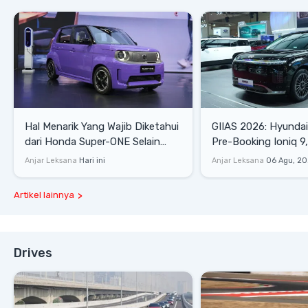
Hal Menarik Yang Wajib Diketahui
GIIAS 2026: Hyunda
dari Honda Super-ONE Selain
Pre-Booking Ioniq 9,
Harga
Rp1,49 Miliar
Anjar Leksana
Hari ini
Anjar Leksana
06 Agu, 2
Artikel lainnya
Drives