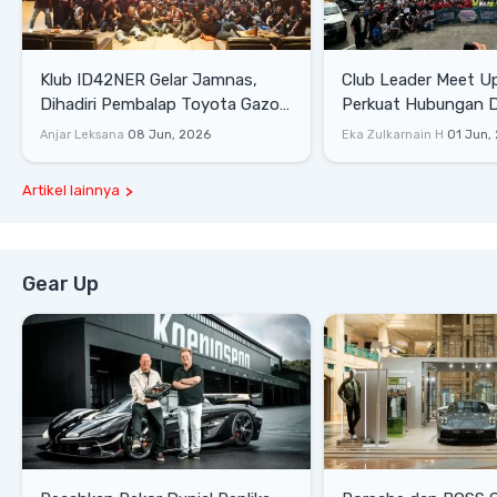
Klub ID42NER Gelar Jamnas,
Club Leader Meet U
Dihadiri Pembalap Toyota Gazoo
Perkuat Hubungan D
Racing
Dengan Komunitas
Anjar Leksana
08 Jun, 2026
Eka Zulkarnain H
01 Jun,
Artikel lainnya
Gear Up