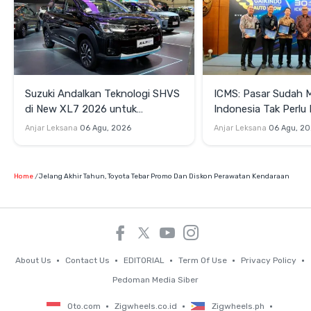
Suzuki Andalkan Teknologi SHVS
ICMS: Pasar Sudah 
di New XL7 2026 untuk
Indonesia Tak Perl
Mendukung Efisiensi Berkendara
Satu Teknologi Elektr
Anjar Leksana
06 Agu, 2026
Anjar Leksana
06 Agu, 2
Home
Jelang Akhir Tahun, Toyota Tebar Promo Dan Diskon Perawatan Kendaraan
About Us
Contact Us
EDITORIAL
Term Of Use
Privacy Policy
Pedoman Media Siber
Oto.com
Zigwheels.co.id
Zigwheels.ph