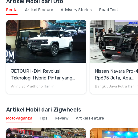
Artikel Mobil dari Oto
Berita
Artikel Feature
Advisory Stories
Road Test
JETOUR i-DM: Revolusi
Nissan Navara Pro-
Teknologi Hybrid Pintar yang
Rp695 Juta, Apa
Mengubah Gaya Berkendara dan
Kehebatannya?
Anindiyo Pradhono
Hari ini
Bangkit Jaya Putra
Hari i
Berpetualang
Artikel Mobil dari Zigwheels
Motovaganza
Tips
Review
Artikel Feature