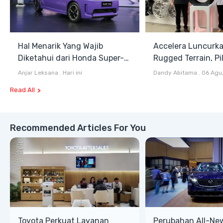
Hal Menarik Yang Wajib
Accelera Luncurk
Diketahui dari Honda Super-
Rugged Terrain, Pi
ONE Selain Harga
Antara All Terrain
Anjar Leksana
.
Hari ini
Dandy Abitama
.
06 Agu
Terrain
Read All
Recommended Articles For You
Toyota Perkuat Layanan
Perubahan All-Ne