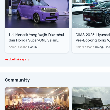
Hal Menarik Yang Wajib Diketahui
GIIAS 2026: Hyunda
dari Honda Super-ONE Selain
Pre-Booking Ioniq 9,
Harga
Rp1,49 Miliar
Anjar Leksana
Hari ini
Anjar Leksana
06 Agu, 2
Artikel lainnya
Community