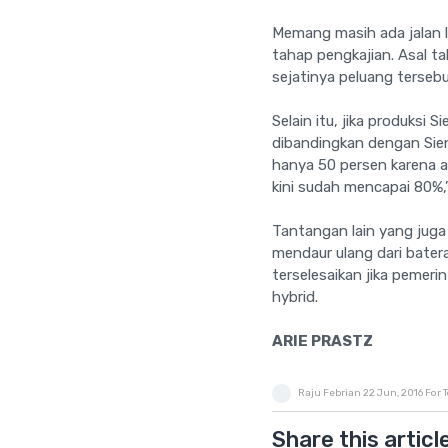
Memang masih ada jalan l
tahap pengkajian. Asal t
sejatinya peluang terseb
Selain itu, jika produksi
dibandingkan dengan Sient
hanya 50 persen karena a
kini sudah mencapai 80%,”
Tantangan lain yang juga 
mendaur ulang dari batera
terselesaikan jika pemer
hybrid.
ARIE PRASTZ
Raju Febrian
22 Jun, 2016
For 
Share this articl