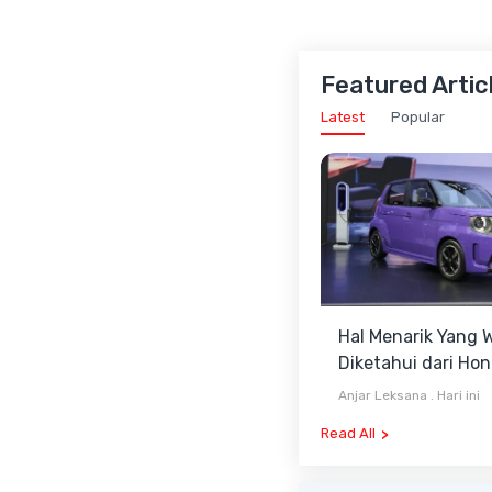
Featured Artic
Latest
Popular
Hal Menarik Yang W
Diketahui dari Ho
Super-ONE Se
Anjar Leksana
.
Hari ini
Read All