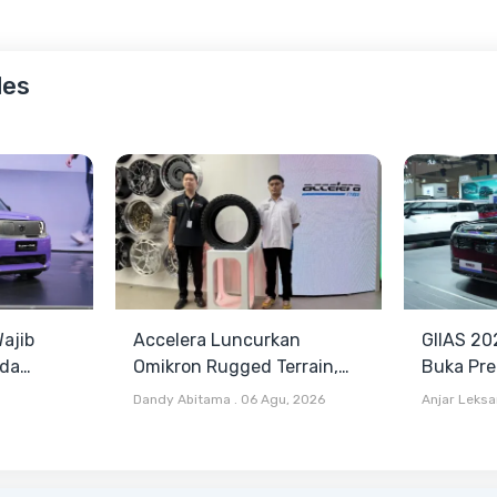
les
ajib
Accelera Luncurkan
GIIAS 20
nda
Omikron Rugged Terrain,
Buka Pre
lain Harga
Pilihan Baru Antara All
Harga Mul
Dandy Abitama
.
06 Agu, 2026
Anjar Leks
Terrain dan Mud Terrain