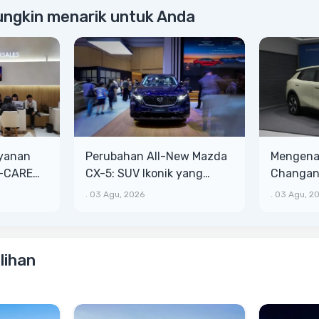
ungkin menarik untuk Anda
ayanan
Perubahan All-New Mazda
Mengenal
T-CARE
CX-5: SUV Ikonik yang
Changan 
ih Besar
Makin Bongsor, Mewah, dan
Lega, Ba
.
03 Agu, 2026
.
03 Agu, 2
Matang
lihan