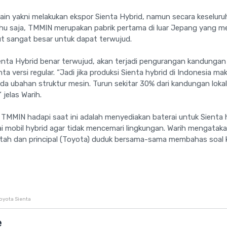
ain yakni melakukan ekspor Sienta Hybrid, namun secara keseluruh
ahu saja, TMMIN merupakan pabrik pertama di luar Jepang yang m
ut sangat besar untuk dapat terwujud.
 Sienta Hybrid benar terwujud, akan terjadi pengurangan kandungan 
a versi regular. “Jadi jika produksi Sienta hybrid di Indonesia m
da ubahan struktur mesin. Turun sekitar 30% dari kandungan lokal
 jelas Warih.
TMMIN hadapi saat ini adalah menyediakan baterai untuk Sienta h
i mobil hybrid agar tidak mencemari lingkungan. Warih mengatakan
intah dan principal (Toyota) duduk bersama-sama membahas soal k
Toyota Sienta
e