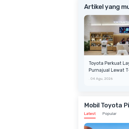
Artikel yang m
Toyota Perkuat L
Purnajual Lewat 
XTRA, Manfaat Leb
.
04 Agu, 2026
Mobil Toyota Pi
Latest
Popular