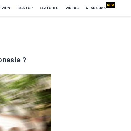
RVIEW
GEAR UP
FEATURES
VIDEOS
GIIAS 2026
onesia ?