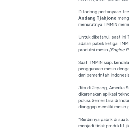
Ditodong pertanyaan te
Andang Tjahjono
menga
menurutnya TMMIN memili
Untuk diketahui, saat in
adalah pabrik ketiga TMM
produksi mesin
(Engine P
Saat TMMIN siap, kendala
penggunaan mesin dengan 
dari pemerintah Indonesia
Jika di Jepang, Amerika S
dikarenakan aplikasi tek
polusi. Sementara di Indo
dianggap memiliki mesin 
“Berdirinya pabrik di su
menjadi tidak produktif ji