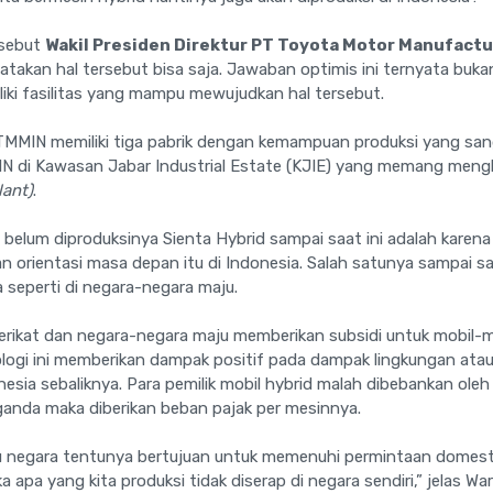
rsebut
Wakil Presiden Direktur PT Toyota Motor Manufactu
takan hal tersebut bisa saja. Jawaban optimis ini ternyata buka
ki fasilitas yang mampu mewujudkan hal tersebut.
i TMMIN memiliki tiga pabrik dengan kemampuan produksi yang san
IN di Kawasan Jabar Industrial Estate (KJIE) yang memang meng
lant)
.
 belum diproduksinya Sienta Hybrid sampai saat ini adalah karen
orientasi masa depan itu di Indonesia. Salah satunya sampai sa
 seperti di negara-negara maju.
erikat dan negara-negara maju memberikan subsidi untuk mobil-mob
nologi ini memberikan dampak positif pada dampak lingkungan at
nesia sebaliknya. Para pemilik mobil hybrid malah dibebankan oleh 
ganda maka diberikan beban pajak per mesinnya.
atu negara tentunya bertujuan untuk memenuhi permintaan domest
ka apa yang kita produksi tidak diserap di negara sendiri,” jelas War