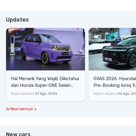
Updates
Hal Menarik Yang Wajib Diketahui
GIIAS 2026: Hyunda
dari Honda Super-ONE Selain
Pre-Booking Ioniq 9,
Harga
Rp1,49 Miliar
Anjar Leksana
07 Agu, 2026
Anjar Leksana
06 Agu, 2
Artikel lainnya
New cars