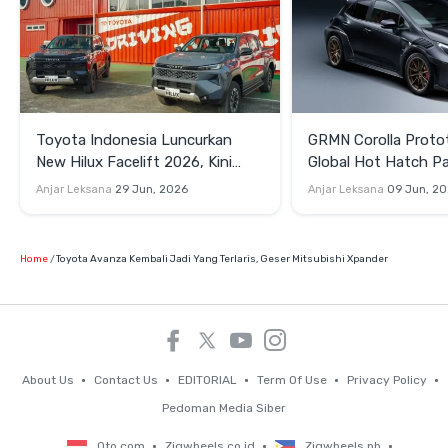
Toyota Indonesia Luncurkan
GRMN Corolla Proto
New Hilux Facelift 2026, Kini
Global Hot Hatch Pa
Punya Versi EV
Garapan Gazoo Rac
Anjar Leksana
29 Jun, 2026
Anjar Leksana
09 Jun, 2
Home
Toyota Avanza Kembali Jadi Yang Terlaris, Geser Mitsubishi Xpander
About Us
Contact Us
EDITORIAL
Term Of Use
Privacy Policy
Pedoman Media Siber
Oto.com
Zigwheels.co.id
Zigwheels.ph