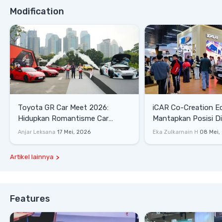
Modification
Toyota GR Car Meet 2026:
iCAR Co-Creation E
Hidupkan Romantisme Car
Mantapkan Posisi D
Culture Era 90-an
Gaya Hidup
Anjar Leksana
17 Mei, 2026
Eka Zulkarnain H
08 Mei,
Artikel lainnya
Features