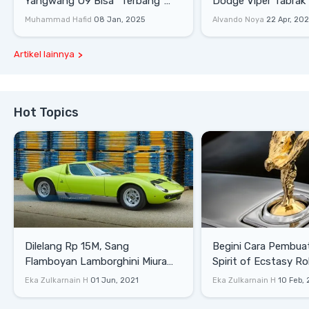
Yangwang U9 Bisa "Terbang"
Dodge Viper Tabrak M
Lewati Rintangan
Saat Burnout
Muhammad Hafid
08 Jan, 2025
Alvando Noya
22 Apr, 20
Artikel lainnya
Hot Topics
Dilelang Rp 15M, Sang
Begini Cara Pembua
Flamboyan Lamborghini Miura
Spirit of Ecstasy Ro
P400 S
Eka Zulkarnain H
01 Jun, 2021
Eka Zulkarnain H
10 Feb,