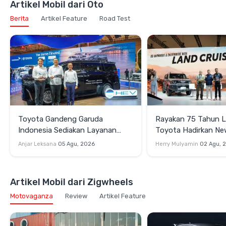
Artikel Mobil dari Oto
Berita
Artikel Feature
Road Test
Toyota Gandeng Garuda
Rayakan 75 Tahun 
Indonesia Sediakan Layanan
Toyota Hadirkan N
Penjemputan Alphard Hybrid EV
Cruiser 300 HEV da
Anjar Leksana
05 Agu, 2026
Herry Mulyamin
02 Agu, 
Cruiser FJ di GIIAS 
Artikel Mobil dari Zigwheels
Motovaganza
Review
Artikel Feature