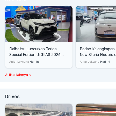
Daihatsu Luncurkan Terios
Bedah Kelengkapan
Special Edition di GIIAS 2026,
New Staria Electric 
Stok Terbatas
yang Dikenalkan di 
Anjar Leksana
Hari ini
Anjar Leksana
Hari ini
Artikel lainnya
Drives