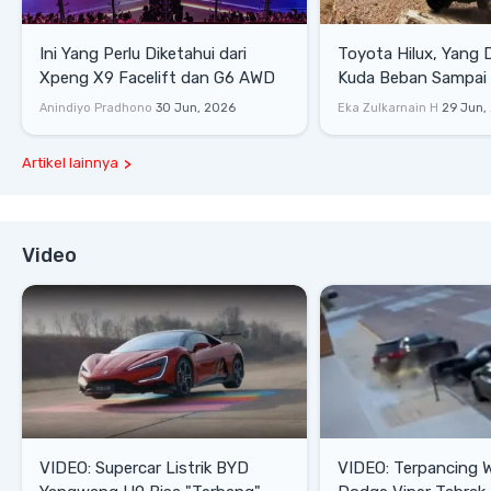
Ini Yang Perlu Diketahui dari
Toyota Hilux, Yang 
Xpeng X9 Facelift dan G6 AWD
Kuda Beban Sampai 
Lifestyle
Anindiyo Pradhono
30 Jun, 2026
Eka Zulkarnain H
29 Jun,
Artikel lainnya
Video
VIDEO: Supercar Listrik BYD
VIDEO: Terpancing W