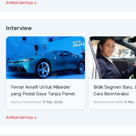
Artikel lainnya
Interview
Ferrari Amalfi Untuk Miliarder
Bidik Segmen Baru,
yang Peduli Gaya Tanpa Pamer
Cara Berinteraksi
Wahyu Hariantono
17 Mar, 2026
Muhammad Hafid
11 Mar,
Artikel lainnya