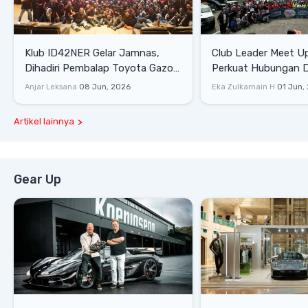
Klub ID42NER Gelar Jamnas,
Club Leader Meet U
Dihadiri Pembalap Toyota Gazoo
Perkuat Hubungan D
Racing
Dengan Komunitas
Anjar Leksana
08 Jun, 2026
Eka Zulkarnain H
01 Jun,
Artikel lainnya
Gear Up