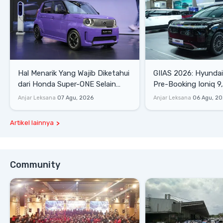
Hal Menarik Yang Wajib Diketahui
GIIAS 2026: Hyunda
dari Honda Super-ONE Selain
Pre-Booking Ioniq 9,
Harga
Rp1,49 Miliar
Anjar Leksana
07 Agu, 2026
Anjar Leksana
06 Agu, 2
Artikel lainnya
Community