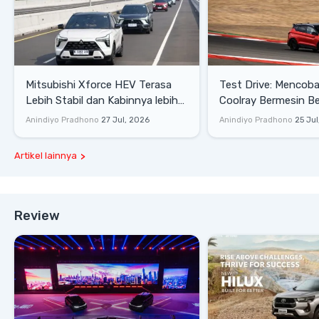
Mitsubishi Xforce HEV Terasa
Test Drive: Mencoba Geely
Lebih Stabil dan Kabinnya lebih
Coolray Bermesin B
Senyap
di Sirkuit Mandalika
Anindiyo Pradhono
27 Jul, 2026
Anindiyo Pradhono
25 Jul
Artikel lainnya
Review