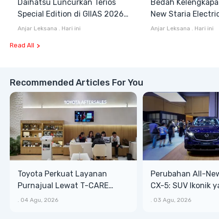
Daihatsu Luncurkan Terios
Bedah Kelengkapa
Special Edition di GIIAS 2026,
New Staria Electri
Stok Terbatas
Hybrid yang Diken
Anjar Leksana
.
Hari ini
Anjar Leksana
.
Hari ini
GIIAS 2026
Read All
Recommended Articles For You
Toyota Perkuat Layanan
Perubahan All-Ne
Purnajual Lewat T-CARE
CX-5: SUV Ikonik 
XTRA, Manfaat Lebih Besar
Bongsor, Mewah, 
.
04 Agu, 2026
.
03 Agu, 2026