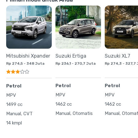
Mitsubishi Xpander
Suzuki Ertiga
Suzuki XL7
Rp 274,5 - 348 Juta
Rp 236,1 - 270,7 Juta
Rp 274,3 - 327,7
Petrol
Petrol
Petrol
MPV
MPV
MPV
1462 cc
1462 cc
1499 cc
Manual, Otomatis
Manual, Otomat
Manual, CVT
14 kmpl