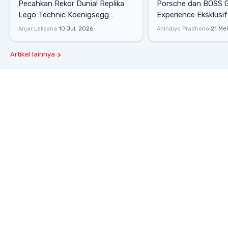
Pecahkan Rekor Dunia! Replika
Porsche dan BOSS 
Lego Technic Koenigsegg
Experience Eksklusif
Sadair's Spear Ukuran Asli Sukses
Senayan, Hadirkan 
Anjar Leksana
10 Jul, 2026
Anindiyo Pradhono
21 Me
Melesat 111 Km/Jam
Gaya Hidup dan Mob
Artikel lainnya