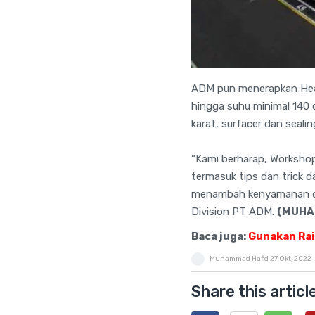
ADM pun menerapkan Hea
hingga suhu minimal 140 d
karat, surfacer dan sealin
“Kami berharap, Worksho
termasuk tips dan trick 
menambah kenyamanan dal
Division PT ADM.
(MUHA
Baca juga:
Gunakan Rai
Muhammad Hafid
27 Okt, 2022
Share this articl