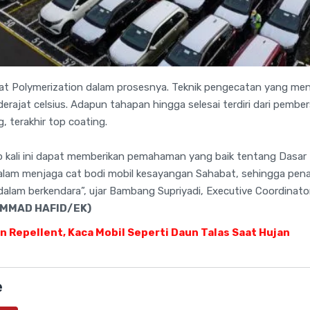
t Polymerization dalam prosesnya. Teknik pengecatan yang m
erajat celsius. Adapun tahapan hingga selesai terdiri dari pember
g, terakhir top coating.
p kali ini dapat memberikan pemahaman yang baik tentang Dasar
dalam menjaga cat bodi mobil kesayangan Sahabat, sehingga pena
am berkendara”, ujar Bambang Supriyadi, Executive Coordinator
MMAD HAFID/EK)
n Repellent, Kaca Mobil Seperti Daun Talas Saat Hujan
e