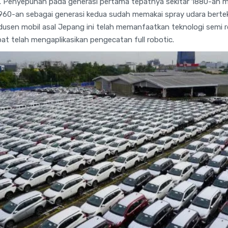
. Penyepuhan pada generasi pertama tepatnya sekitar 1880-an
960-an sebagai generasi kedua sudah memakai spray udara berte
dusen mobil asal Jepang ini telah memanfaatkan teknologi semi r
t telah mengaplikasikan pengecatan full robotic.