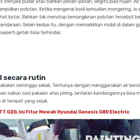
 menjadi pudar atau bahkan pecah-pecah. Begitu pula hujan. Air 
mpulkan polutan. Ketika mengenai bodi kemudian mongering, ia 
ihat kotor. Bahkan tak menutup kemungkinan polutan tersebut b
ndaraan. Selain kedua itu, dengan memarkirkan mobil di dalam ga
 seperti getah bisa terhindar.
l secara rutin
dilakukan seminggu sekali. Tentunya dengan menggunakan air ber
n sabun cuci pakaian atau piring, lantaran kandungannya bisa 
 di tempat yang sejuk.
KTT G20, Ini Fitur Mewah Hyundai Genesis G80 Electric