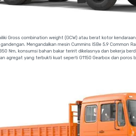
liki Gross combination weight (GCW) atau berat kotor kendaraan
a gandengan. Mengandalkan mesin Cummins ISBe 5.9 Common Ra
850 Nm, konsumsi bahan bakar teririt dikelasnya dan bekerja ber
dan agregat yang terbukti kuat seperti G1150 Gearbox dan poros