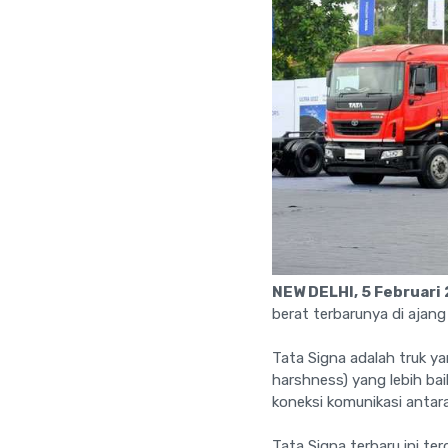
NEW DELHI, 5 Februari 
berat terbarunya di ajang
Tata Signa adalah truk y
harshness) yang lebih b
koneksi komunikasi antar
Tata Signa terbaru ini ter