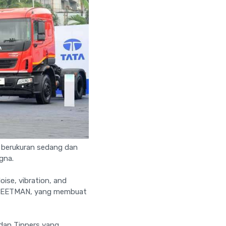
berukuran sedang dan
gna.
ise, vibration, and
A FLEETMAN, yang membuat
k dan Tippers yang