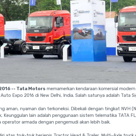
2016 -- Tata Motors
memamerkan kendaraan komersial modern 
 Auto Expo 2016 di New Delhi, India. Salah satunya adalah Tata Si
ang aman, nyaman dan terkoneksi. Dibekali dengan tingkat NVH (No
aik. Keunggulan lain adalah penggunaan sistem telematika TAT
a operator armada dengan pengemudi akan lebih baik.
diri atas truk-truk berjenis Tractor Head & Trailer, Multi-Axle truc