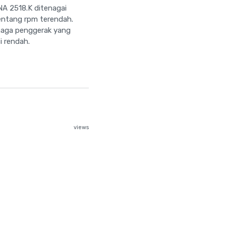
NA 2518.K ditenagai
entang rpm terendah.
enaga penggerak yang
i rendah.
views