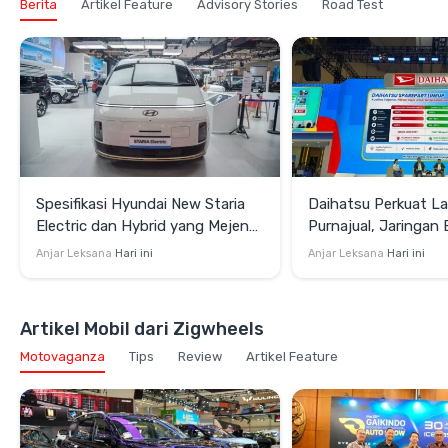
Berita
Artikel Feature
Advisory Stories
Road Test
Spesifikasi Hyundai New Staria
Daihatsu Perkuat L
Electric dan Hybrid yang Mejeng
Purnajual, Jaringan
di GIIAS 2026
hingga Garansi Suk
Anjar Leksana
Hari ini
Anjar Leksana
Hari ini
Jam
Artikel Mobil dari Zigwheels
Motovaganza
Tips
Review
Artikel Feature