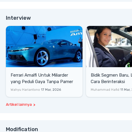
Interview
Ferrari Amalfi Untuk Miliarder
Bidik Segmen Baru,
yang Peduli Gaya Tanpa Pamer
Cara Berinteraksi
Wahyu Hariantono
17 Mar, 2026
Muhammad Hafid
11 Mar,
Artikel lainnya
Modification