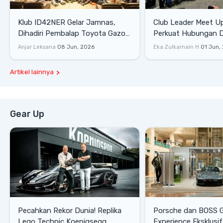
Klub ID42NER Gelar Jamnas,
Club Leader Meet U
Dihadiri Pembalap Toyota Gazoo
Perkuat Hubungan D
Racing
Dengan Komunitas
Anjar Leksana
08 Jun, 2026
Eka Zulkarnain H
01 Jun,
Artikel lainnya
Gear Up
Pecahkan Rekor Dunia! Replika
Porsche dan BOSS 
Lego Technic Koenigsegg
Experience Eksklusif