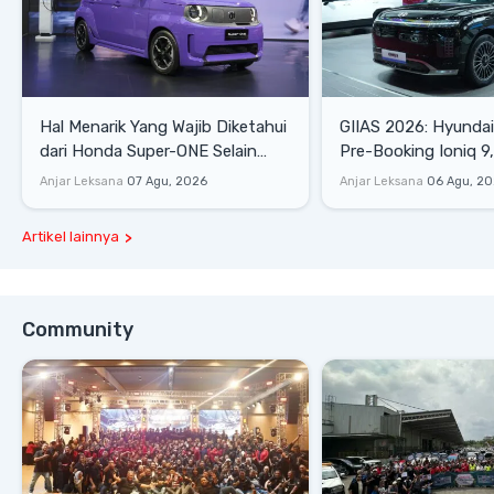
Hal Menarik Yang Wajib Diketahui
GIIAS 2026: Hyunda
dari Honda Super-ONE Selain
Pre-Booking Ioniq 9,
Harga
Rp1,49 Miliar
Anjar Leksana
07 Agu, 2026
Anjar Leksana
06 Agu, 2
Artikel lainnya
Community