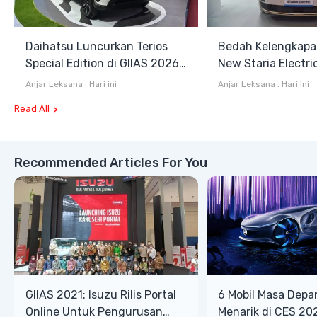
Daihatsu Luncurkan Terios
Bedah Kelengkapa
Special Edition di GIIAS 2026,
New Staria Electri
Stok Terbatas
Hybrid yang Diken
Anjar Leksana
.
Hari ini
Anjar Leksana
.
Hari ini
GIIAS 2026
Read All
Recommended Articles For You
GIIAS 2021: Isuzu Rilis Portal
6 Mobil Masa Depa
Online Untuk Pengurusan
Menarik di CES 20