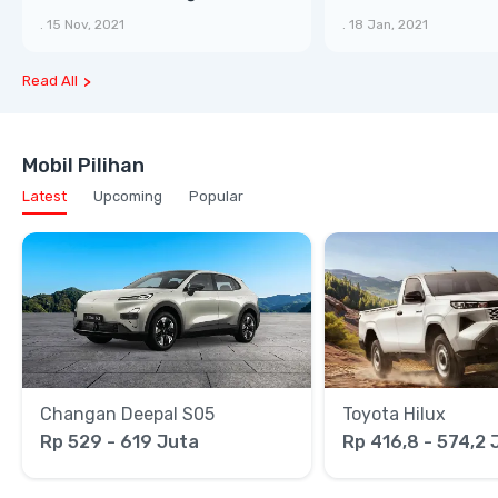
Karoseri yang Lebih Mudah
.
15 Nov, 2021
.
18 Jan, 2021
dan Cepat
Read All
Mobil Pilihan
Latest
Upcoming
Popular
Changan Deepal S05
Toyota Hilux
Rp 529 - 619 Juta
Rp 416,8 - 574,2 