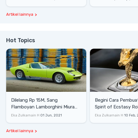
Artikel lainnya
Hot Topics
Dilelang Rp 15M, Sang
Begini Cara Pembua
Flamboyan Lamborghini Miura
Spirit of Ecstasy Ro
P400 S
Eka Zulkarnain H
01 Jun, 2021
Eka Zulkarnain H
10 Feb,
Artikel lainnya