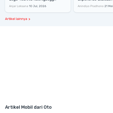
Sadair's Spear Ukuran Asli Sukses
Senayan, Hadirkan 
Anjar Leksana
10 Jul, 2026
Anindiyo Pradhono
21 Me
Melesat 111 Km/Jam
Gaya Hidup dan Mob
Artikel lainnya
Artikel Mobil dari Oto