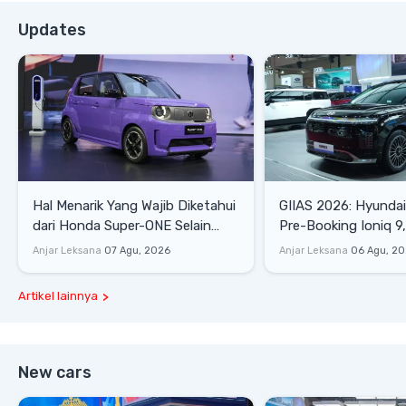
Updates
Hal Menarik Yang Wajib Diketahui
GIIAS 2026: Hyunda
dari Honda Super-ONE Selain
Pre-Booking Ioniq 9,
Harga
Rp1,49 Miliar
Anjar Leksana
07 Agu, 2026
Anjar Leksana
06 Agu, 2
Artikel lainnya
New cars