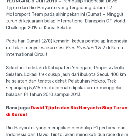
YEONGAM, 3 Juli 2019 –
Pembalap Indonesia David
Tjipto dan Rio Haryanto yang tergabung dalam T2
Motorsport Team pada akhir pekan ini (Jumat – Minggu)
turun di kejuaraan balap international Blancpain GT World
Challenge 2019 di Korea Selatan.
Pada hari Jumat (2/8) kemarin, kedua pembalap Indonesia
itu telah menyelesaikan sesi
Free Practice
1 & 2 di Korea
International Circuit.
Sirkuit ini terletak di Kabupaten Yeongam, Propinsi Jeolla
Selatan. Lokasi trek cukup jauh dari ibukota Seoul, 400 km
ke selatan dan terletak dekat Pelabuhan Mokpo. Trek
sepanjang 5,615 km itu pernah dipakai untuk menggelar
balapan F1 tahun 2010 sampai 2013.
Baca juga:
David Tjipto dan Rio Haryanto Siap Turun
di Korsel
Rio Haryanto, yang merupakan pembalap F1 pertama dari
Indonesia dan David Tjipto, akan mengikuti dua race di sini