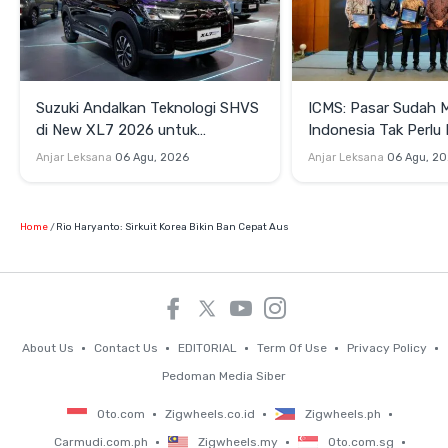
Suzuki Andalkan Teknologi SHVS
ICMS: Pasar Sudah 
di New XL7 2026 untuk
Indonesia Tak Perl
Mendukung Efisiensi Berkendara
Satu Teknologi Elektr
Anjar Leksana
06 Agu, 2026
Anjar Leksana
06 Agu, 2
Home
Rio Haryanto: Sirkuit Korea Bikin Ban Cepat Aus
About Us
Contact Us
EDITORIAL
Term Of Use
Privacy Policy
Pedoman Media Siber
Oto.com
Zigwheels.co.id
Zigwheels.ph
Carmudi.com.ph
Zigwheels.my
Oto.com.sg