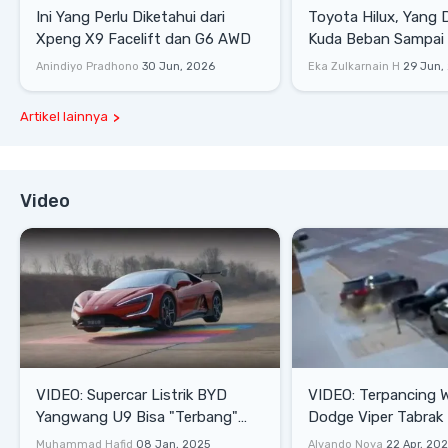
Ini Yang Perlu Diketahui dari
Toyota Hilux, Yang 
Xpeng X9 Facelift dan G6 AWD
Kuda Beban Sampai 
Lifestyle
Anindiyo Pradhono
30 Jun, 2026
Eka Zulkarnain H
29 Jun,
Artikel lainnya
Video
VIDEO: Supercar Listrik BYD
VIDEO: Terpancing W
Yangwang U9 Bisa "Terbang"
Dodge Viper Tabrak M
Lewati Rintangan
Saat Burnout
Muhammad Hafid
08 Jan, 2025
Alvando Noya
22 Apr, 20