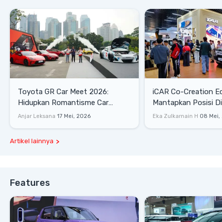
Toyota GR Car Meet 2026:
iCAR Co-Creation E
Hidupkan Romantisme Car
Mantapkan Posisi D
Culture Era 90-an
Gaya Hidup
Anjar Leksana
17 Mei, 2026
Eka Zulkarnain H
08 Mei,
Artikel lainnya
Features