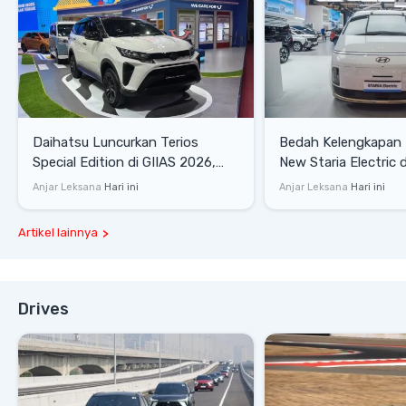
Daihatsu Luncurkan Terios
Bedah Kelengkapan
Special Edition di GIIAS 2026,
New Staria Electric 
Stok Terbatas
yang Dikenalkan di 
Anjar Leksana
Hari ini
Anjar Leksana
Hari ini
Artikel lainnya
Drives