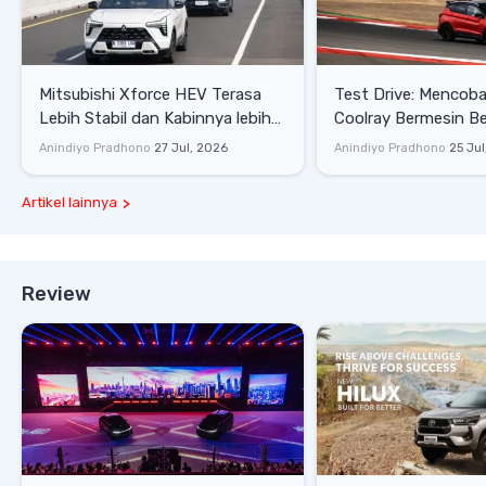
Mitsubishi Xforce HEV Terasa
Test Drive: Mencoba Geely
Lebih Stabil dan Kabinnya lebih
Coolray Bermesin B
Senyap
di Sirkuit Mandalika
Anindiyo Pradhono
27 Jul, 2026
Anindiyo Pradhono
25 Jul
Artikel lainnya
Review