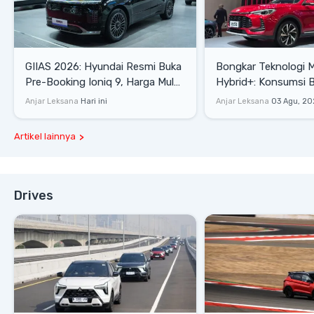
GIIAS 2026: Hyundai Resmi Buka
Bongkar Teknologi 
Pre-Booking Ioniq 9, Harga Mulai
Hybrid+: Konsumsi 
Rp1,49 Miliar
Tembus 27,7 Km/Lit
Anjar Leksana
Hari ini
Anjar Leksana
03 Agu, 20
Artikel lainnya
Drives