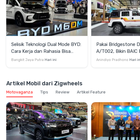
Selisik Teknologi Dual Mode BYD:
Pakai Bridgestone D
Cara Kerja dan Rahasia Bisa
A/T002, Bikin BAIC 
Efisien juga Bertenaga
Terlihat Lebih Gaga
Bangkit Jaya Putra
Hari ini
Anindiyo Pradhono
Hari in
Artikel Mobil dari Zigwheels
Motovaganza
Tips
Review
Artikel Feature