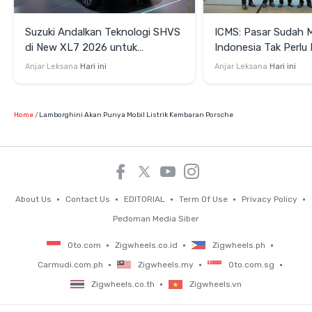
Suzuki Andalkan Teknologi SHVS
ICMS: Pasar Sudah 
di New XL7 2026 untuk
Indonesia Tak Perl
Mendukung Efisiensi Berkendara
Satu Teknologi Elektr
Anjar Leksana
Hari ini
Anjar Leksana
Hari ini
Home
Lamborghini Akan Punya Mobil Listrik Kembaran Porsche
About Us
Contact Us
EDITORIAL
Term Of Use
Privacy Policy
Pedoman Media Siber
Oto.com
Zigwheels.co.id
Zigwheels.ph
Carmudi.com.ph
Zigwheels.my
Oto.com.sg
Zigwheels.co.th
Zigwheels.vn