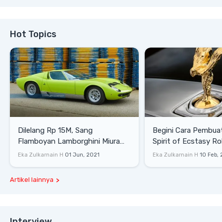
Hot Topics
Dilelang Rp 15M, Sang
Begini Cara Pembua
Flamboyan Lamborghini Miura
Spirit of Ecstasy Ro
P400 S
Eka Zulkarnain H
01 Jun, 2021
Eka Zulkarnain H
10 Feb,
Artikel lainnya
Interview