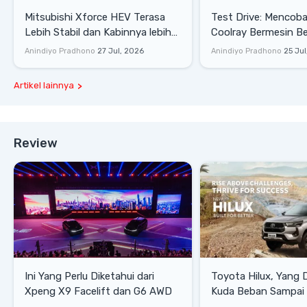
Mitsubishi Xforce HEV Terasa
Test Drive: Mencoba Geely
Lebih Stabil dan Kabinnya lebih
Coolray Bermesin B
Senyap
di Sirkuit Mandalika
Anindiyo Pradhono
27 Jul, 2026
Anindiyo Pradhono
25 Jul
Artikel lainnya
Review
Ini Yang Perlu Diketahui dari
Toyota Hilux, Yang 
Xpeng X9 Facelift dan G6 AWD
Kuda Beban Sampai 
Lifestyle