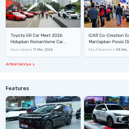
Toyota GR Car Meet 2026:
iCAR Co-Creation E
Hidupkan Romantisme Car
Mantapkan Posisi D
Culture Era 90-an
Gaya Hidup
Anjar Leksana
17 Mei, 2026
Eka Zulkarnain H
08 Mei,
Artikel lainnya
Features