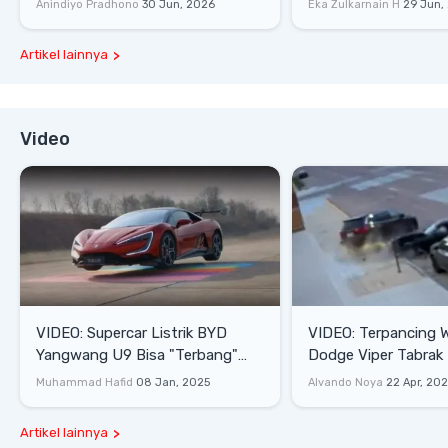
Anindiyo Pradhono
30 Jun, 2026
Eka Zulkarnain H
29 Jun,
Artikel lainnya
Video
VIDEO: Supercar Listrik BYD
VIDEO: Terpancing W
Yangwang U9 Bisa "Terbang"
Dodge Viper Tabrak M
Lewati Rintangan
Saat Burnout
Muhammad Hafid
08 Jan, 2025
Alvando Noya
22 Apr, 20
Artikel lainnya