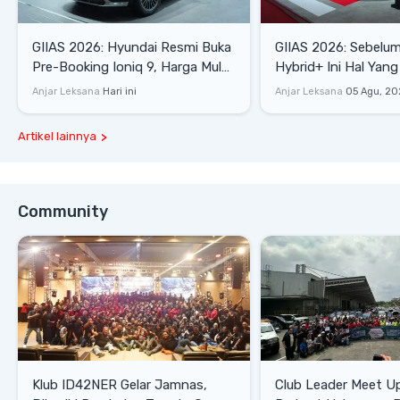
GIIAS 2026: Hyundai Resmi Buka
GIIAS 2026: Sebelum
Pre-Booking Ioniq 9, Harga Mulai
Hybrid+ Ini Hal Yang
Rp1,49 Miliar
Diketahui
Anjar Leksana
Hari ini
Anjar Leksana
05 Agu, 20
Artikel lainnya
Community
Klub ID42NER Gelar Jamnas,
Club Leader Meet U