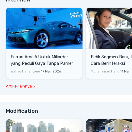
Ferrari Amalfi Untuk Miliarder
Bidik Segmen Baru,
yang Peduli Gaya Tanpa Pamer
Cara Berinteraksi
Wahyu Hariantono
17 Mar, 2026
Muhammad Hafid
11 Mar,
Artikel lainnya
Modification