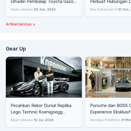
Dihadiri Pembalap Toyota Gazoo
Perkuat Hubungan D
Racing
Dengan Komunitas
Anjar Leksana
08 Jun, 2026
Eka Zulkarnain H
01 Jun,
Artikel lainnya
Gear Up
Pecahkan Rekor Dunia! Replika
Porsche dan BOSS 
Lego Technic Koenigsegg
Experience Eksklusif
Sadair's Spear Ukuran Asli Sukses
Senayan, Hadirkan 
Anjar Leksana
10 Jul, 2026
Anindiyo Pradhono
21 Me
Melesat 111 Km/Jam
Gaya Hidup dan Mob