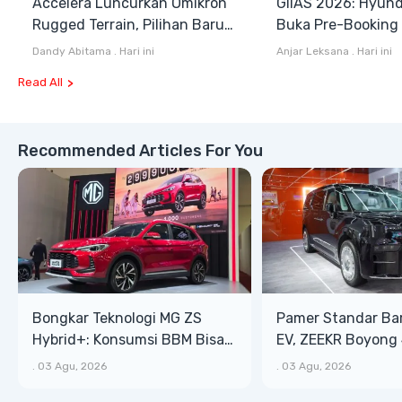
Accelera Luncurkan Omikron
GIIAS 2026: Hyund
Rugged Terrain, Pilihan Baru
Buka Pre-Booking I
Antara All Terrain dan Mud
Harga Mulai Rp1,49
Dandy Abitama
.
Hari ini
Anjar Leksana
.
Hari ini
Terrain
Read All
Recommended Articles For You
Bongkar Teknologi MG ZS
Pamer Standar Ba
Hybrid+: Konsumsi BBM Bisa
EV, ZEEKR Boyong 
Tembus 27,7 Km/Liter
Listrik Mewah di G
.
03 Agu, 2026
.
03 Agu, 2026