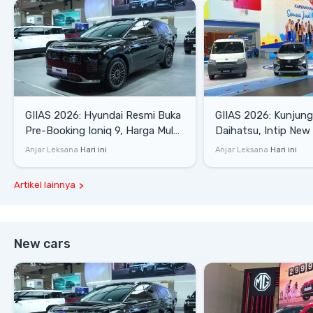
GIIAS 2026: Hyundai Resmi Buka
GIIAS 2026: Kunjung
Pre-Booking Ioniq 9, Harga Mulai
Daihatsu, Intip New 
Rp1,49 Miliar
SE hingga Gran Max 
Anjar Leksana
Hari ini
Anjar Leksana
Hari ini
Artikel lainnya
New cars