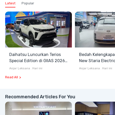
Latest
Popular
Daihatsu Luncurkan Terios
Bedah Kelengkapa
Special Edition di GIIAS 2026,
New Staria Electri
Stok Terbatas
Hybrid yang Diken
Anjar Leksana
.
Hari ini
Anjar Leksana
.
Hari ini
GIIAS 2026
Read All
Recommended Articles For You