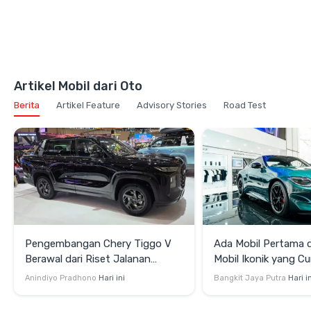
Artikel Mobil dari Oto
Berita
Artikel Feature
Advisory Stories
Road Test
Pengembangan Chery Tiggo V
Ada Mobil Pertama di
Berawal dari Riset Jalanan
Mobil Ikonik yang Cu
Indonesia
di GIIAS 2026
Anindiyo Pradhono
Hari ini
Bangkit Jaya Putra
Hari i