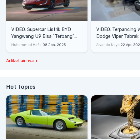
VIDEO: Supercar Listrik BYD
VIDEO: Terpancing W
Yangwang U9 Bisa "Terbang"
Dodge Viper Tabrak M
Lewati Rintangan
Saat Burnout
Muhammad Hafid
08 Jan, 2025
Alvando Noya
22 Apr, 20
Artikel lainnya
Hot Topics