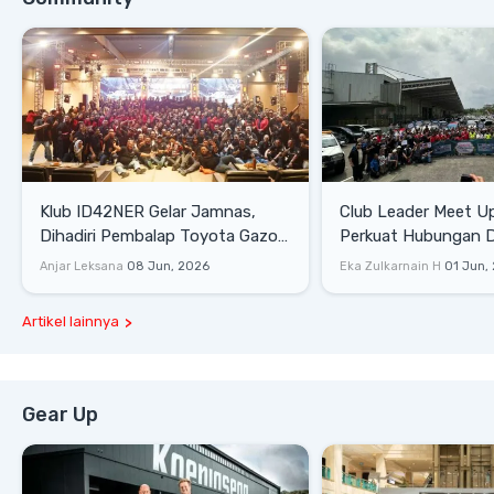
Klub ID42NER Gelar Jamnas,
Club Leader Meet U
Dihadiri Pembalap Toyota Gazoo
Perkuat Hubungan D
Racing
Dengan Komunitas
Anjar Leksana
08 Jun, 2026
Eka Zulkarnain H
01 Jun,
Artikel lainnya
Gear Up