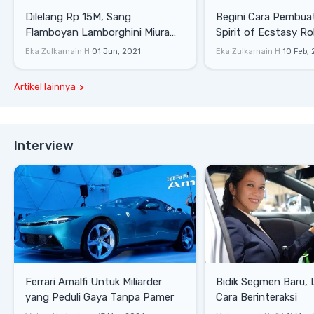
Dilelang Rp 15M, Sang
Begini Cara Pembua
Flamboyan Lamborghini Miura
Spirit of Ecstasy Ro
P400 S
Eka Zulkarnain H
01 Jun, 2021
Eka Zulkarnain H
10 Feb,
Artikel lainnya
Interview
Ferrari Amalfi Untuk Miliarder
Bidik Segmen Baru,
yang Peduli Gaya Tanpa Pamer
Cara Berinteraksi