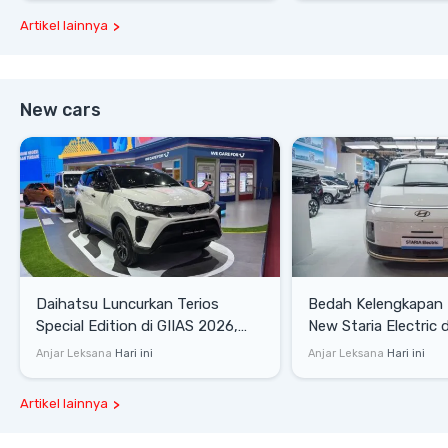
Artikel lainnya
New cars
Daihatsu Luncurkan Terios
Bedah Kelengkapan
Special Edition di GIIAS 2026,
New Staria Electric 
Stok Terbatas
yang Dikenalkan di 
Anjar Leksana
Hari ini
Anjar Leksana
Hari ini
Artikel lainnya