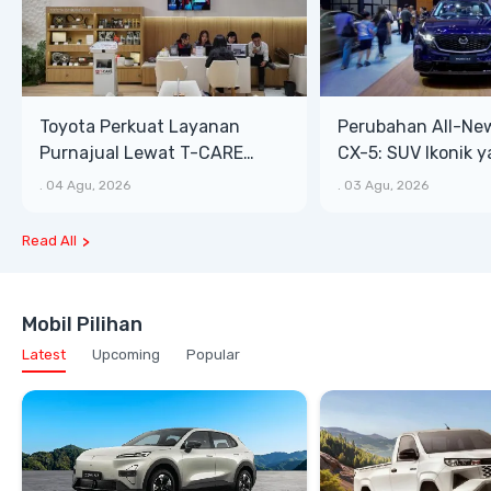
Toyota Perkuat Layanan
Perubahan All-Ne
Purnajual Lewat T-CARE
CX-5: SUV Ikonik 
XTRA, Manfaat Lebih Besar
Bongsor, Mewah, 
.
04 Agu, 2026
.
03 Agu, 2026
Read All
Mobil Pilihan
Latest
Upcoming
Popular