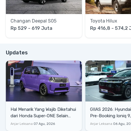
Changan Deepal S05
Toyota Hilux
Rp 529 - 619 Juta
Rp 416,8 - 574,2 
Updates
Hal Menarik Yang Wajib Diketahui
GIIAS 2026: Hyunda
dari Honda Super-ONE Selain
Pre-Booking Ioniq 9,
Harga
Rp1,49 Miliar
Anjar Leksana
07 Agu, 2026
Anjar Leksana
06 Agu, 2