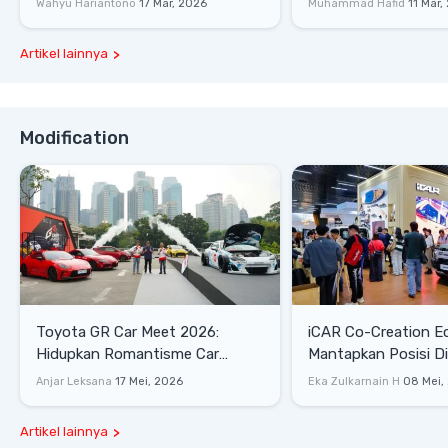
Wahyu Hariantono
17 Mar, 2026
Muhammad Hafid
11 Mar,
Artikel lainnya
Modification
Toyota GR Car Meet 2026:
iCAR Co-Creation E
Hidupkan Romantisme Car
Mantapkan Posisi D
Culture Era 90-an
Gaya Hidup
Anjar Leksana
17 Mei, 2026
Eka Zulkarnain H
08 Mei,
Artikel lainnya