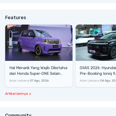
Features
Hal Menarik Yang Wajib Diketahui
GIIAS 2026: Hyunda
dari Honda Super-ONE Selain
Pre-Booking Ioniq 9,
Harga
Rp1,49 Miliar
Anjar Leksana
07 Agu, 2026
Anjar Leksana
06 Agu, 2
Artikel lainnya
Community