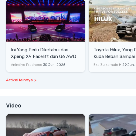
Ini Yang Perlu Diketahui dari
Toyota Hilux, Yang 
Xpeng X9 Facelift dan G6 AWD
Kuda Beban Sampai 
Lifestyle
Anindiyo Pradhono
30 Jun, 2026
Eka Zulkarnain H
29 Jun,
Artikel lainnya
Video