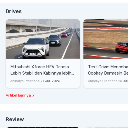
Drives
Mitsubishi Xforce HEV Terasa
Test Drive: Mencoba Geely
Lebih Stabil dan Kabinnya lebih
Coolray Bermesin B
Senyap
di Sirkuit Mandalika
Anindiyo Pradhono
27 Jul, 2026
Anindiyo Pradhono
25 Jul
Artikel lainnya
Review