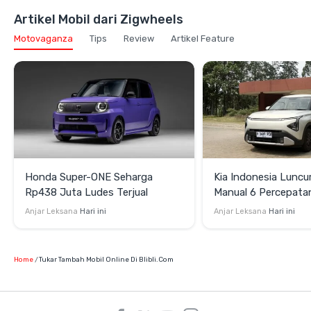
Artikel Mobil dari Zigwheels
Motovaganza
Tips
Review
Artikel Feature
Honda Super-ONE Seharga
Kia Indonesia Luncu
Rp438 Juta Ludes Terjual
Manual 6 Percepata
Rp269 Juta
Anjar Leksana
Hari ini
Anjar Leksana
Hari ini
Home
Tukar Tambah Mobil Online Di Blibli.com