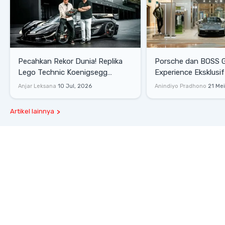
Pecahkan Rekor Dunia! Replika
Porsche dan BOSS 
Lego Technic Koenigsegg
Experience Eksklusif
Sadair's Spear Ukuran Asli Sukses
Senayan, Hadirkan 
Anjar Leksana
10 Jul, 2026
Anindiyo Pradhono
21 Me
Melesat 111 Km/Jam
Gaya Hidup dan Mob
Artikel lainnya