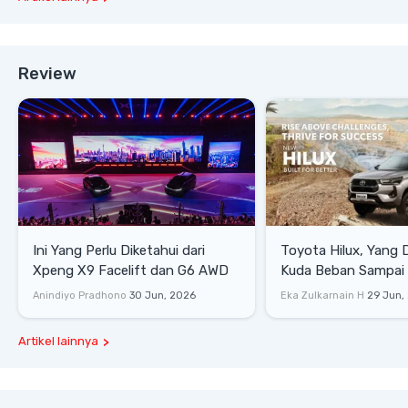
Review
Ini Yang Perlu Diketahui dari
Toyota Hilux, Yang 
Xpeng X9 Facelift dan G6 AWD
Kuda Beban Sampai 
Lifestyle
Anindiyo Pradhono
30 Jun, 2026
Eka Zulkarnain H
29 Jun,
Artikel lainnya