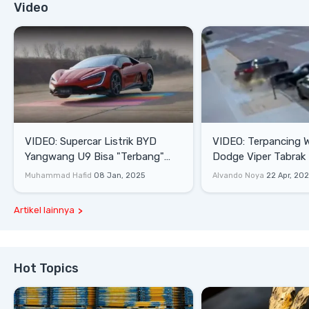
Video
VIDEO: Supercar Listrik BYD
VIDEO: Terpancing W
Yangwang U9 Bisa "Terbang"
Dodge Viper Tabrak M
Lewati Rintangan
Saat Burnout
Muhammad Hafid
08 Jan, 2025
Alvando Noya
22 Apr, 20
Artikel lainnya
Hot Topics