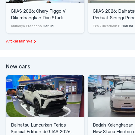
GIIAS 2026: Chery Tiggo V
GIIAS 2026: Daihats
Dikembangkan Dari Studi
Perkuat Sinergi Pen
Komprehensif di Indonesia
Industri Otomotif
Anindiyo Pradhono
Hari ini
Eka Zulkarnain H
Hari ini
Artikel lainnya
New cars
Daihatsu Luncurkan Terios
Bedah Kelengkapan
Special Edition di GIIAS 2026,
New Staria Electric 