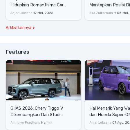
Hidupkan Romantisme Car
Mantapkan Posisi D
Culture Era 90-an
Gaya Hidup
Anjar Leksana
17 Mei, 2026
Eka Zulkarnain H
08 Mei,
Artikel lainnya
Features
GIIAS 2026: Chery Tiggo V
Hal Menarik Yang Waj
Dikembangkan Dari Studi
dari Honda Super-ONE Sel
Komprehensif di Indonesia
Harga
Anindiyo Pradhono
Hari ini
Anjar Leksana
07 Agu, 20