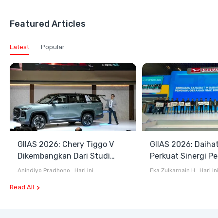
Featured Articles
Latest
Popular
GIIAS 2026: Chery Tiggo V
GIIAS 2026: Daiha
Dikembangkan Dari Studi
Perkuat Sinergi P
Komprehensif di Indonesia
dan Industri Otom
Anindiyo Pradhono
.
Hari ini
Eka Zulkarnain H
.
Hari in
Read All