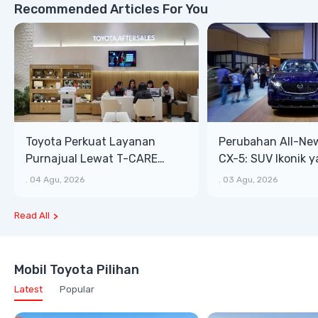
Recommended Articles For You
Toyota Perkuat Layanan
Perubahan All-Ne
Purnajual Lewat T-CARE
CX-5: SUV Ikonik 
XTRA, Manfaat Lebih Besar
Bongsor, Mewah, 
.
04 Agu, 2026
.
03 Agu, 2026
Read All
Mobil Toyota Pilihan
Latest
Popular