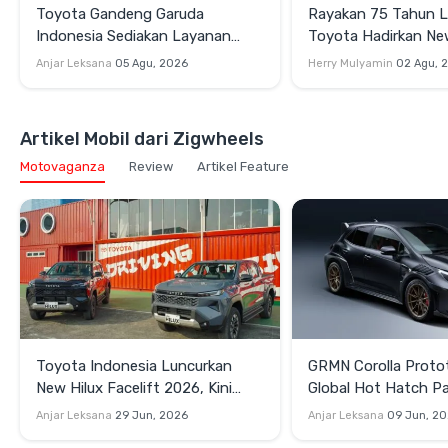
Toyota Gandeng Garuda
Rayakan 75 Tahun 
Indonesia Sediakan Layanan
Toyota Hadirkan N
Penjemputan Alphard Hybrid EV
Cruiser 300 HEV da
Anjar Leksana
05 Agu, 2026
Herry Mulyamin
02 Agu, 
Cruiser FJ di GIIAS 
Artikel Mobil dari Zigwheels
Motovaganza
Review
Artikel Feature
Toyota Indonesia Luncurkan
GRMN Corolla Proto
New Hilux Facelift 2026, Kini
Global Hot Hatch Pa
Punya Versi EV
Garapan Gazoo Rac
Anjar Leksana
29 Jun, 2026
Anjar Leksana
09 Jun, 2