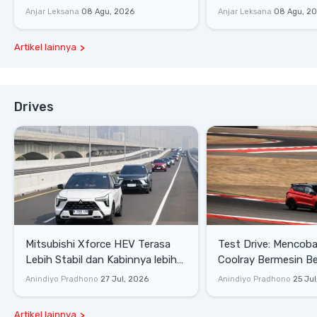
Stok Terbatas
yang Dikenalkan di 
Anjar Leksana
08 Agu, 2026
Anjar Leksana
08 Agu, 2
Artikel lainnya
Drives
Mitsubishi Xforce HEV Terasa
Test Drive: Mencoba Geely
Lebih Stabil dan Kabinnya lebih
Coolray Bermesin B
Senyap
di Sirkuit Mandalika
Anindiyo Pradhono
27 Jul, 2026
Anindiyo Pradhono
25 Jul
Artikel lainnya