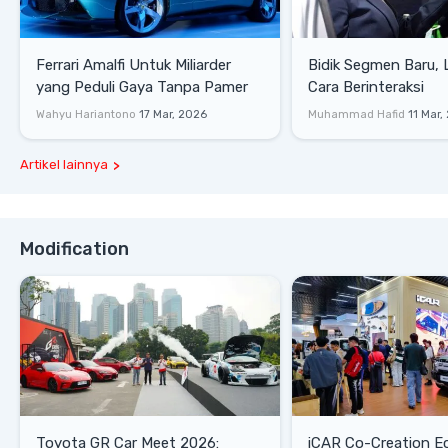
Ferrari Amalfi Untuk Miliarder
Bidik Segmen Baru,
yang Peduli Gaya Tanpa Pamer
Cara Berinteraksi
Wahyu Hariantono
17 Mar, 2026
Muhammad Hafid
11 Mar,
Artikel lainnya
Modification
Toyota GR Car Meet 2026:
iCAR Co-Creation E