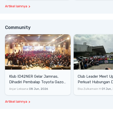
Artikel lainnya
Community
Klub ID42NER Gelar Jamnas,
Club Leader Meet U
Dihadiri Pembalap Toyota Gazoo
Perkuat Hubungan D
Racing
Dengan Komunitas
Anjar Leksana
08 Jun, 2026
Eka Zulkarnain H
01 Jun,
Artikel lainnya