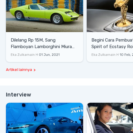
Dilelang Rp 15M, Sang
Begini Cara Pembua
Flamboyan Lamborghini Miura
Spirit of Ecstasy Ro
P400 S
Eka Zulkarnain H
01 Jun, 2021
Eka Zulkarnain H
10 Feb,
Artikel lainnya
Interview