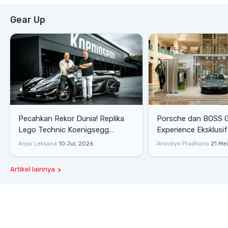
Gear Up
Pecahkan Rekor Dunia! Replika
Porsche dan BOSS 
Lego Technic Koenigsegg
Experience Eksklusif
Sadair's Spear Ukuran Asli Sukses
Senayan, Hadirkan 
Anjar Leksana
10 Jul, 2026
Anindiyo Pradhono
21 Me
Melesat 111 Km/Jam
Gaya Hidup dan Mob
Artikel lainnya