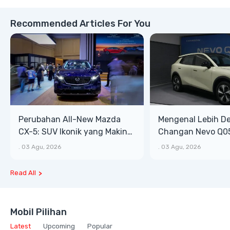
Recommended Articles For You
Perubahan All-New Mazda
Mengenal Lebih D
CX-5: SUV Ikonik yang Makin
Changan Nevo Q05
Bongsor, Mewah, dan Matang
Lega, Banyak Fitu
.
03 Agu, 2026
.
03 Agu, 2026
Read All
Mobil Pilihan
Latest
Upcoming
Popular