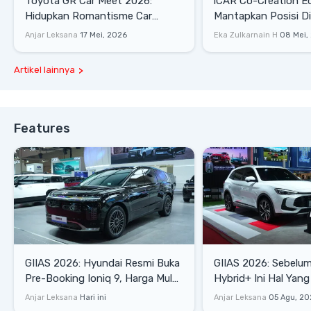
Toyota GR Car Meet 2026:
iCAR Co-Creation E
Hidupkan Romantisme Car
Mantapkan Posisi D
Culture Era 90-an
Gaya Hidup
Anjar Leksana
17 Mei, 2026
Eka Zulkarnain H
08 Mei,
Artikel lainnya
Features
GIIAS 2026: Hyundai Resmi Buka
GIIAS 2026: Sebelum
Pre-Booking Ioniq 9, Harga Mulai
Hybrid+ Ini Hal Yang
Rp1,49 Miliar
Diketahui
Anjar Leksana
Hari ini
Anjar Leksana
05 Agu, 20