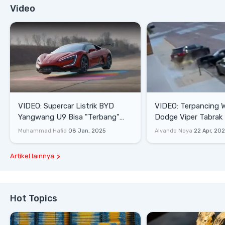
Video
VIDEO: Supercar Listrik BYD
VIDEO: Terpancing W
Yangwang U9 Bisa "Terbang"
Dodge Viper Tabrak M
Lewati Rintangan
Saat Burnout
Muhammad Hafid
08 Jan, 2025
Alvando Noya
22 Apr, 20
Artikel lainnya
Hot Topics