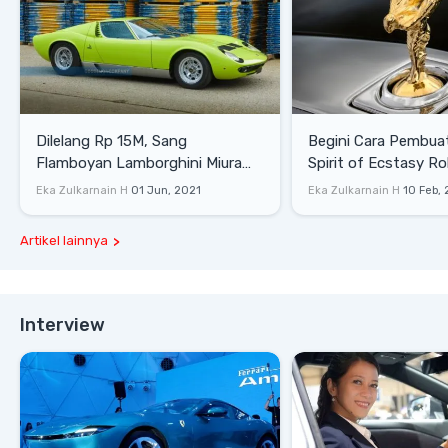
Dilelang Rp 15M, Sang
Begini Cara Pembua
Flamboyan Lamborghini Miura
Spirit of Ecstasy Ro
P400 S
Eka Zulkarnain H
01 Jun, 2021
Eka Zulkarnain H
10 Feb,
Artikel lainnya
Interview