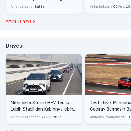
Rp1,49 Miliar
Tembus 27,7 Km/Lit
Anjar Leksana
Hari ini
Anjar Leksana
03 Agu, 20
Artikel lainnya
Drives
Mitsubishi Xforce HEV Terasa
Test Drive: Mencoba Geely
Lebih Stabil dan Kabinnya lebih
Coolray Bermesin B
Senyap
di Sirkuit Mandalika
Anindiyo Pradhono
27 Jul, 2026
Anindiyo Pradhono
25 Jul