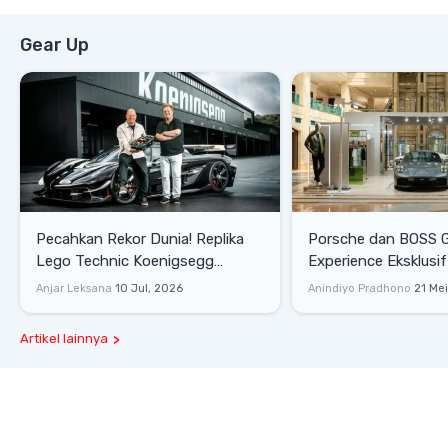
Gear Up
Pecahkan Rekor Dunia! Replika
Porsche dan BOSS 
Lego Technic Koenigsegg
Experience Eksklusif
Sadair's Spear Ukuran Asli Sukses
Senayan, Hadirkan 
Anjar Leksana
10 Jul, 2026
Anindiyo Pradhono
21 Me
Melesat 111 Km/Jam
Gaya Hidup dan Mob
Artikel lainnya