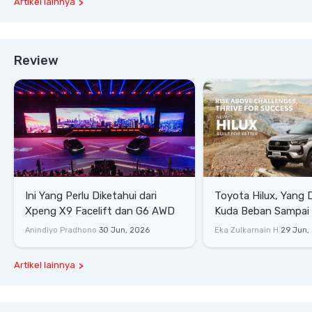
Artikel lainnya
Review
Ini Yang Perlu Diketahui dari
Toyota Hilux, Yang 
Xpeng X9 Facelift dan G6 AWD
Kuda Beban Sampai 
Lifestyle
Anindiyo Pradhono
30 Jun, 2026
Eka Zulkarnain H
29 Jun,
Artikel lainnya