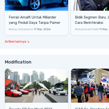
Ferrari Amalfi Untuk Miliarder
Bidik Segmen Baru,
yang Peduli Gaya Tanpa Pamer
Cara Berinteraksi
Wahyu Hariantono
17 Mar, 2026
Muhammad Hafid
11 Mar,
Artikel lainnya
Modification