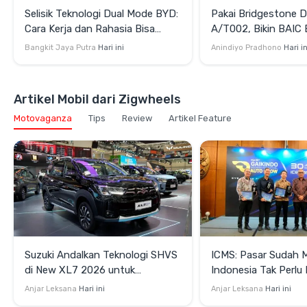
Selisik Teknologi Dual Mode BYD:
Pakai Bridgestone D
Cara Kerja dan Rahasia Bisa
A/T002, Bikin BAIC 
Efisien juga Bertenaga
Terlihat Lebih Gaga
Bangkit Jaya Putra
Hari ini
Anindiyo Pradhono
Hari in
Artikel Mobil dari Zigwheels
Motovaganza
Tips
Review
Artikel Feature
Suzuki Andalkan Teknologi SHVS
ICMS: Pasar Sudah 
di New XL7 2026 untuk
Indonesia Tak Perl
Mendukung Efisiensi Berkendara
Satu Teknologi Elektr
Anjar Leksana
Hari ini
Anjar Leksana
Hari ini