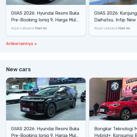
GIIAS 2026: Hyundai Resmi Buka
GIIAS 2026: Kunjung
Pre-Booking Ioniq 9, Harga Mulai
Daihatsu, Intip New 
Rp1,49 Miliar
SE hingga Gran Max 
Anjar Leksana
Hari ini
Anjar Leksana
Hari ini
Artikel lainnya
New cars
GIIAS 2026: Hyundai Resmi Buka
Bongkar Teknologi 
Pre-Booking Ioniq 9, Harga Mulai
Hybrid+: Konsumsi 