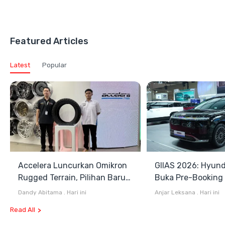
Featured Articles
Latest
Popular
Accelera Luncurkan Omikron
GIIAS 2026: Hyund
Rugged Terrain, Pilihan Baru
Buka Pre-Booking I
Antara All Terrain dan Mud
Harga Mulai Rp1,49
Dandy Abitama
.
Hari ini
Anjar Leksana
.
Hari ini
Terrain
Read All