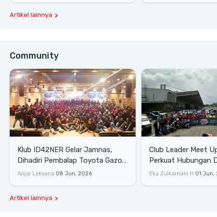
Artikel lainnya
Community
Klub ID42NER Gelar Jamnas,
Club Leader Meet U
Dihadiri Pembalap Toyota Gazoo
Perkuat Hubungan D
Racing
Dengan Komunitas
Anjar Leksana
08 Jun, 2026
Eka Zulkarnain H
01 Jun,
Artikel lainnya