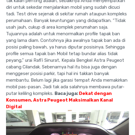
tak kalah penting adalah, sebaiknya Anda menyempatkan
diri untuk sekedar menjalankan mobil yang sudah dicuci
tadi. Test drive sejenak di sekitar rumah ataupun kompleks
perumahaan. Banyak keuntungan yang didapatkan. “Tidak
usah jauh, cukup di area komplek perumahan saja.
Tujuannya adalah untuk menormalkan profile tapak ban
yang lama diam. Contohnya jika awalnya tapak ban ada di
posisi paling bawah, ya harus diputar posisinya. Sehingga
profile semua tapak ban Mobil tetap bundar alias tidak
peyang,” urai Rafi’i Sinurat, Kepala Bengkel Astra Peugeot
cabang Cilandak. Sebenarnya hal itu bisa juga dengan
menggeser posisi parkir, tapi hal ini takkan banyak
membantu. Belum lagi jika garasi tempat Anda memakirkan
mobil pas-pasan. Jadi tak ada salahnya membawa putar-
putar keliling kompleks.
Baca juga:
Dekat dengan
Konsumen, Astra Peugeot Maksimalkan Kanal
Digital