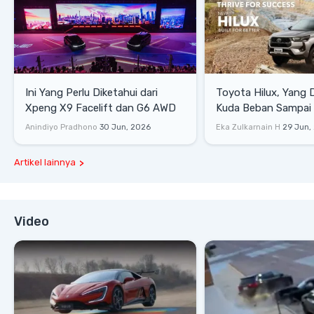
Ini Yang Perlu Diketahui dari
Toyota Hilux, Yang 
Xpeng X9 Facelift dan G6 AWD
Kuda Beban Sampai 
Lifestyle
Anindiyo Pradhono
30 Jun, 2026
Eka Zulkarnain H
29 Jun,
Artikel lainnya
Video