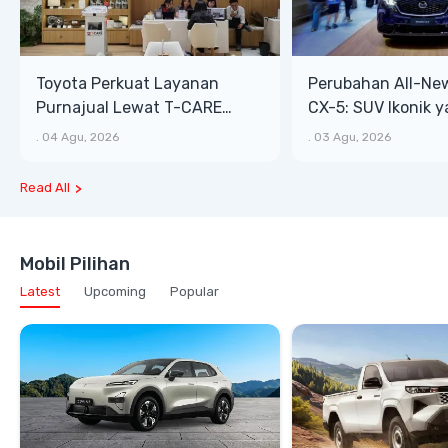
Toyota Perkuat Layanan
Perubahan All-Ne
Purnajual Lewat T-CARE
CX-5: SUV Ikonik 
XTRA, Manfaat Lebih Besar
Bongsor, Mewah, 
.
04 Agu, 2026
.
03 Agu, 2026
Read All
Mobil Pilihan
Latest
Upcoming
Popular