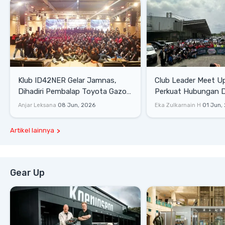
Klub ID42NER Gelar Jamnas,
Club Leader Meet U
Dihadiri Pembalap Toyota Gazoo
Perkuat Hubungan D
Racing
Dengan Komunitas
Anjar Leksana
08 Jun, 2026
Eka Zulkarnain H
01 Jun,
Artikel lainnya
Gear Up