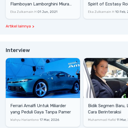
Flamboyan Lamborghini Miura
Spirit of Ecstasy Ro
P400 S
Eka Zulkarnain H
01 Jun, 2021
Eka Zulkarnain H
10 Feb,
Artikel lainnya
Interview
Ferrari Amalfi Untuk Miliarder
Bidik Segmen Baru,
yang Peduli Gaya Tanpa Pamer
Cara Berinteraksi
Wahyu Hariantono
17 Mar, 2026
Muhammad Hafid
11 Mar,