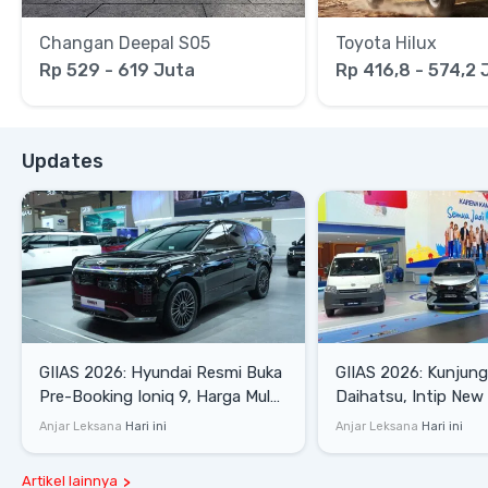
Changan Deepal S05
Toyota Hilux
Rp 529 - 619 Juta
Rp 416,8 - 574,2 
Updates
GIIAS 2026: Hyundai Resmi Buka
GIIAS 2026: Kunjung
Pre-Booking Ioniq 9, Harga Mulai
Daihatsu, Intip New 
Rp1,49 Miliar
SE hingga Gran Max 
Anjar Leksana
Hari ini
Anjar Leksana
Hari ini
Artikel lainnya