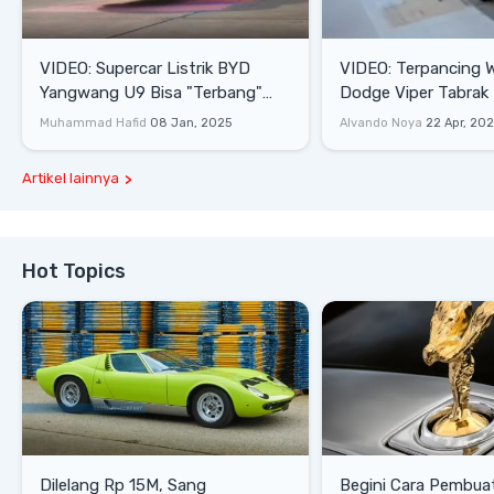
VIDEO: Supercar Listrik BYD
VIDEO: Terpancing W
Yangwang U9 Bisa "Terbang"
Dodge Viper Tabrak M
Lewati Rintangan
Saat Burnout
Muhammad Hafid
08 Jan, 2025
Alvando Noya
22 Apr, 20
Artikel lainnya
Hot Topics
Dilelang Rp 15M, Sang
Begini Cara Pembua