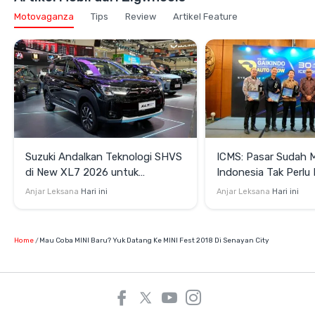
Motovaganza
Tips
Review
Artikel Feature
Suzuki Andalkan Teknologi SHVS
ICMS: Pasar Sudah 
di New XL7 2026 untuk
Indonesia Tak Perl
Mendukung Efisiensi Berkendara
Satu Teknologi Elektr
Anjar Leksana
Hari ini
Anjar Leksana
Hari ini
Home
Mau Coba MINI Baru? Yuk Datang Ke MINI Fest 2018 Di Senayan City