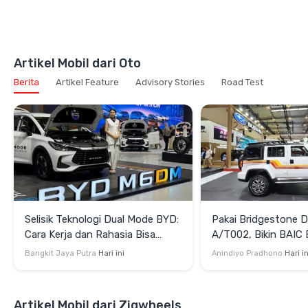
Artikel Mobil dari Oto
Berita
Artikel Feature
Advisory Stories
Road Test
Selisik Teknologi Dual Mode BYD:
Pakai Bridgestone D
Cara Kerja dan Rahasia Bisa
A/T002, Bikin BAIC 
Efisien juga Bertenaga
Terlihat Lebih Gaga
Bangkit Jaya Putra
Hari ini
Anindiyo Pradhono
Hari in
Artikel Mobil dari Zigwheels