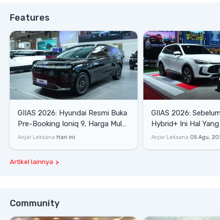
Features
GIIAS 2026: Hyundai Resmi Buka
GIIAS 2026: Sebelum
Pre-Booking Ioniq 9, Harga Mulai
Hybrid+ Ini Hal Yang
Rp1,49 Miliar
Diketahui
Anjar Leksana
Hari ini
Anjar Leksana
05 Agu, 20
Artikel lainnya
Community