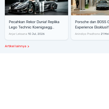
Pecahkan Rekor Dunia! Replika
Porsche dan BOSS 
Lego Technic Koenigsegg
Experience Eksklusif
Sadair's Spear Ukuran Asli Sukses
Senayan, Hadirkan 
Anjar Leksana
10 Jul, 2026
Anindiyo Pradhono
21 Me
Melesat 111 Km/Jam
Gaya Hidup dan Mob
Artikel lainnya