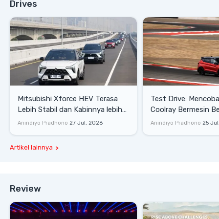
Drives
Mitsubishi Xforce HEV Terasa
Test Drive: Mencoba Geely
Lebih Stabil dan Kabinnya lebih
Coolray Bermesin B
Senyap
di Sirkuit Mandalika
Anindiyo Pradhono
27 Jul, 2026
Anindiyo Pradhono
25 Jul
Artikel lainnya
Review