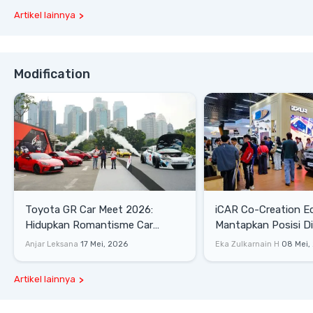
Artikel lainnya
Modification
Toyota GR Car Meet 2026:
iCAR Co-Creation E
Hidupkan Romantisme Car
Mantapkan Posisi D
Culture Era 90-an
Gaya Hidup
Anjar Leksana
17 Mei, 2026
Eka Zulkarnain H
08 Mei,
Artikel lainnya