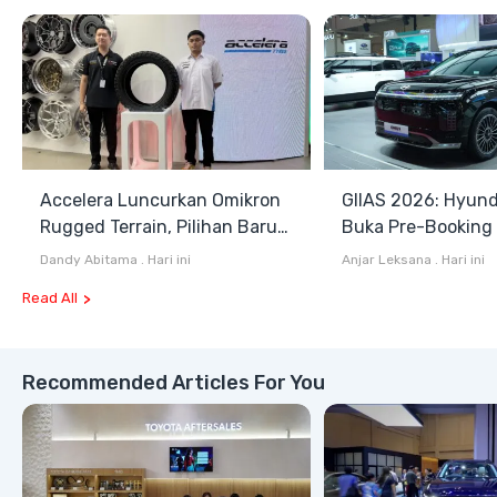
Accelera Luncurkan Omikron
GIIAS 2026: Hyund
Rugged Terrain, Pilihan Baru
Buka Pre-Booking I
Antara All Terrain dan Mud
Harga Mulai Rp1,49
Dandy Abitama
.
Hari ini
Anjar Leksana
.
Hari ini
Terrain
Read All
Recommended Articles For You