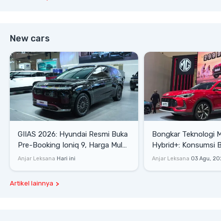
New cars
GIIAS 2026: Hyundai Resmi Buka
Bongkar Teknologi 
Pre-Booking Ioniq 9, Harga Mulai
Hybrid+: Konsumsi 
Rp1,49 Miliar
Tembus 27,7 Km/Lit
Anjar Leksana
Hari ini
Anjar Leksana
03 Agu, 20
Artikel lainnya