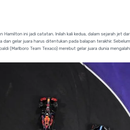
Hamilton ini jadi catatan. Inilah kali kedua, dalam sejarah jet da
a dan gelar juara harus ditentukan pada balapan terakhir. Sebelu
ipaldi (Marlboro Team Texaco) merebut gelar juara dunia mengala