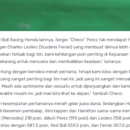
ll Racing Honda lainnya, Sergio “Checo” Perez tak mendapat hasi
gan Charles Leclerc (Scuderia Ferrari) yang membuat dirinya lebih
pekan terbaik bagi tim, kami kehilangan poin penting di Kejuaraan 
sekarang untuk mencoba dan membalikkan keadaan," katanya.
untung dengan bendera merah pertama, tetapi kami lolos dengan b
 yang sangat penting bagi tim hari ini, jadi yang ini sangat menya
. Masih ada optimisme dan sesuatu untuk diperjuangkan dan kam
rakhir musim ini, jadi mari kita lihat ke depan,” tambah Checo.
h kesempatan pertamanya meraih gelar juara dunia. Sedangkan Hami
. Di klasemen pembalap, Verstappen dan Hamilton sama-sama men
s (Mercedes) 218 poin, diikuti Perez (190 poin) dan Leclerc (158 po
atas dengan 587,5 poin, Red Bull 559,5 poin, dan Ferrari 307,5 po