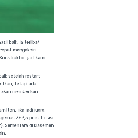
l baik. Ia terlibat
 cepat mengakhiri
Konstruktor, jadi kami
aik setelah restart
kitkan, tetapi ada
i akan memberikan
lton, jika jadi juara,
gemas 369,5 poin. Posisi
in). Sementara di klasemen
in.