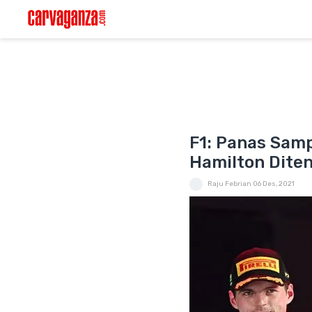
F1: Panas Samp
Hamilton Diten
Raju Febrian
06 Des, 2021