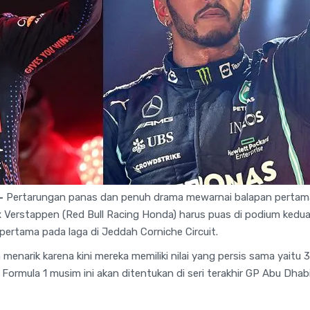
-
Pertarungan panas dan penuh drama mewarnai balapan pertama 
x Verstappen (Red Bull Racing Honda) harus puas di podium kedu
pertama pada laga di Jeddah Corniche Circuit.
menarik karena kini mereka memiliki nilai yang persis sama yaitu
 Formula 1 musim ini akan ditentukan di seri terakhir GP Abu Dhabi 