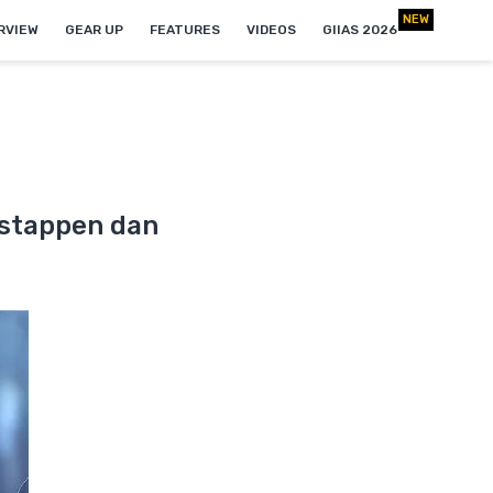
NEW
RVIEW
GEAR UP
FEATURES
VIDEOS
GIIAS 2026
rstappen dan