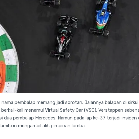
a nama pembalap memang jadi sorotan. Jalannya balapan di sirkui
berkali-kali menemui Virtual Safety Car (VSC). Verstappen sebe
i dua pembalap Mercedes. Namun pada lap ke-37 terjadi insiden
Hamilton mengambil alih pimpinan lomba.