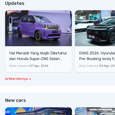
Updates
Hal Menarik Yang Wajib Diketahui
GIIAS 2026: Hyunda
dari Honda Super-ONE Selain
Pre-Booking Ioniq 9,
Harga
Rp1,49 Miliar
Anjar Leksana
07 Agu, 2026
Anjar Leksana
06 Agu, 2
Artikel lainnya
New cars