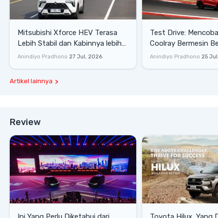
Mitsubishi Xforce HEV Terasa
Test Drive: Mencoba Geely
Lebih Stabil dan Kabinnya lebih
Coolray Bermesin B
Senyap
di Sirkuit Mandalika
Anindiyo Pradhono
27 Jul, 2026
Anindiyo Pradhono
25 Jul
Artikel lainnya
Review
Ini Yang Perlu Diketahui dari
Toyota Hilux, Yang 