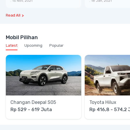
.
15 Nov, 2021
.
18 Jan, 2021
dan Cepat
Read All
Mobil Pilihan
Latest
Upcoming
Popular
Changan Deepal S05
Toyota Hilux
Rp 529 - 619 Juta
Rp 416,8 - 574,2 