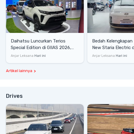
Daihatsu Luncurkan Terios
Bedah Kelengkapan
Special Edition di GIIAS 2026,
New Staria Electric 
Stok Terbatas
yang Dikenalkan di 
Anjar Leksana
Hari ini
Anjar Leksana
Hari ini
Artikel lainnya
Drives