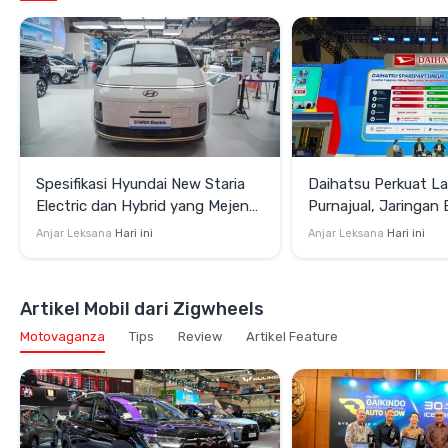
Spesifikasi Hyundai New Staria
Daihatsu Perkuat L
Electric dan Hybrid yang Mejeng
Purnajual, Jaringan
di GIIAS 2026
hingga Garansi Suk
Anjar Leksana
Hari ini
Anjar Leksana
Hari ini
Jam
Artikel Mobil dari Zigwheels
Motovaganza
Tips
Review
Artikel Feature