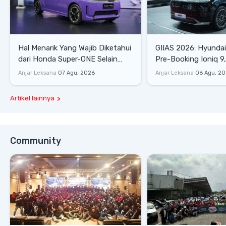
Hal Menarik Yang Wajib Diketahui
GIIAS 2026: Hyunda
dari Honda Super-ONE Selain
Pre-Booking Ioniq 9,
Harga
Rp1,49 Miliar
Anjar Leksana
07 Agu, 2026
Anjar Leksana
06 Agu, 2
Artikel lainnya
Community