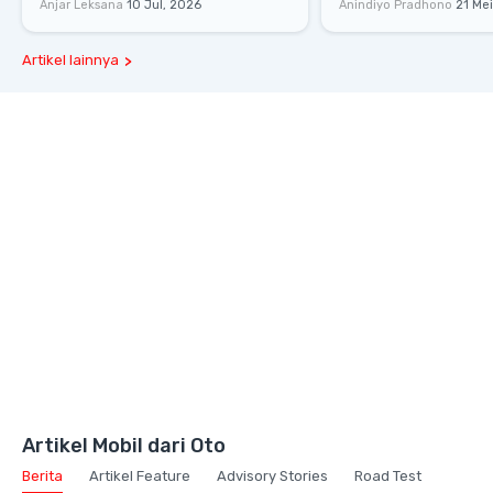
Anjar Leksana
10 Jul, 2026
Anindiyo Pradhono
21 Me
Melesat 111 Km/Jam
Gaya Hidup dan Mob
Artikel lainnya
Artikel Mobil dari Oto
Berita
Artikel Feature
Advisory Stories
Road Test