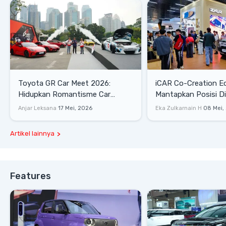
Toyota GR Car Meet 2026:
iCAR Co-Creation E
Hidupkan Romantisme Car
Mantapkan Posisi D
Culture Era 90-an
Gaya Hidup
Anjar Leksana
17 Mei, 2026
Eka Zulkarnain H
08 Mei,
Artikel lainnya
Features