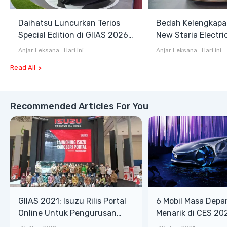
Daihatsu Luncurkan Terios
Bedah Kelengkapa
Special Edition di GIIAS 2026,
New Staria Electri
Stok Terbatas
Hybrid yang Diken
Anjar Leksana
.
Hari ini
Anjar Leksana
.
Hari ini
GIIAS 2026
Read All
Recommended Articles For You
GIIAS 2021: Isuzu Rilis Portal
6 Mobil Masa Depa
Online Untuk Pengurusan
Menarik di CES 20
Karoseri yang Lebih Mudah