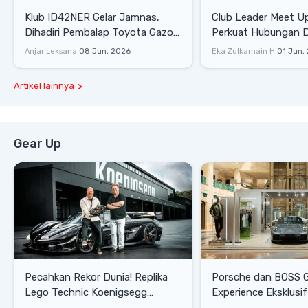
Klub ID42NER Gelar Jamnas,
Club Leader Meet U
Dihadiri Pembalap Toyota Gazoo
Perkuat Hubungan D
Racing
Dengan Komunitas
Anjar Leksana
08 Jun, 2026
Eka Zulkarnain H
01 Jun,
Artikel lainnya
Gear Up
Pecahkan Rekor Dunia! Replika
Porsche dan BOSS 
Lego Technic Koenigsegg
Experience Eksklusif
Sadair's Spear Ukuran Asli Sukses
Senayan, Hadirkan 