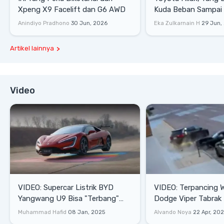
Xpeng X9 Facelift dan G6 AWD
Kuda Beban Sampai 
Lifestyle
Anindiyo Pradhono
30 Jun, 2026
Eka Zulkarnain H
29 Jun,
Artikel lainnya
Video
VIDEO: Supercar Listrik BYD
VIDEO: Terpancing W
Yangwang U9 Bisa "Terbang"
Dodge Viper Tabrak M
Lewati Rintangan
Saat Burnout
Muhammad Hafid
08 Jan, 2025
Alvando Noya
22 Apr, 20