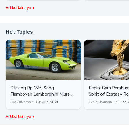
Artikel lainnya
Hot Topics
Dilelang Rp 15M, Sang
Begini Cara Pembua
Flamboyan Lamborghini Miura
Spirit of Ecstasy Ro
P400 S
Eka Zulkarnain H
01 Jun, 2021
Eka Zulkarnain H
10 Feb,
Artikel lainnya