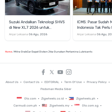
Suzuki Andalkan Teknologi SHVS
ICMS: Pasar Sudah 
di New XL7 2026 untuk
Indonesia Tak Perl
Mendukung Efisiensi Berkendara
Satu Teknologi Elektr
Anjar Leksana
06 Agu, 2026
Anjar Leksana
06 Agu, 2
Home
Mitra GrabCar Dapat Diskon Jika Gunakan Pertamina Lubricants
About Us
Contact Us
EDITORIAL
Term Of Use
Privacy Policy
Pedoman Media Siber
Oto.com
Zigwheels.co.id
Zigwheels.ph
Carmudi.com.ph
Zigwheels.my
Oto.com.sg