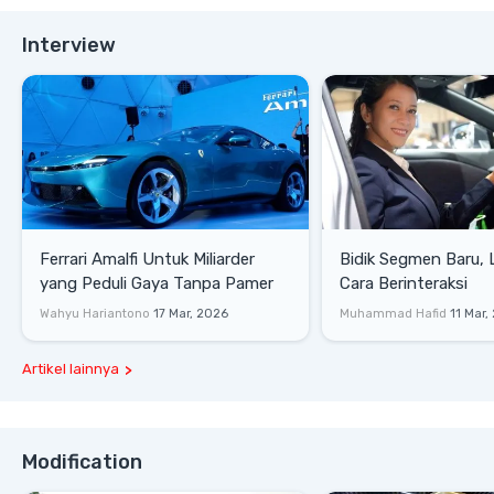
Interview
Ferrari Amalfi Untuk Miliarder
Bidik Segmen Baru,
yang Peduli Gaya Tanpa Pamer
Cara Berinteraksi
Wahyu Hariantono
17 Mar, 2026
Muhammad Hafid
11 Mar,
Artikel lainnya
Modification