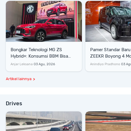
Bongkar Teknologi MG ZS
Pamer Standar Baru
Hybrid+: Konsumsi BBM Bisa
ZEEKR Boyong 4 Mobi
Tembus 27,7 Km/Liter
Mewah di GIIAS 202
Anjar Leksana
03 Agu, 2026
Anindiyo Pradhono
03 Ag
Artikel lainnya
Drives