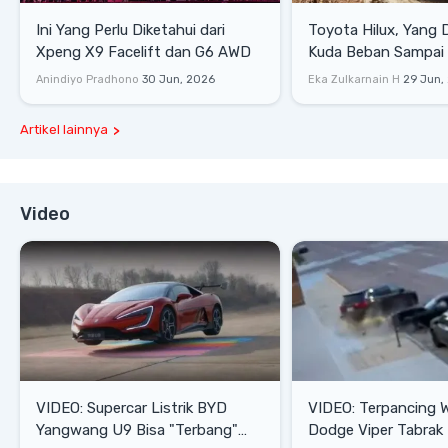
Ini Yang Perlu Diketahui dari
Toyota Hilux, Yang 
Xpeng X9 Facelift dan G6 AWD
Kuda Beban Sampai 
Lifestyle
Anindiyo Pradhono
30 Jun, 2026
Eka Zulkarnain H
29 Jun,
Artikel lainnya
Video
VIDEO: Supercar Listrik BYD
VIDEO: Terpancing W
Yangwang U9 Bisa "Terbang"
Dodge Viper Tabrak M