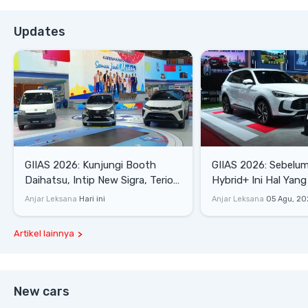
Updates
GIIAS 2026: Kunjungi Booth
GIIAS 2026: Sebelum
Daihatsu, Intip New Sigra, Terios
Hybrid+ Ini Hal Yang
SE hingga Gran Max Blind Van
Diketahui
Anjar Leksana
Hari ini
Anjar Leksana
05 Agu, 20
Artikel lainnya
New cars