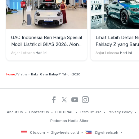
GAC Indonesia Beri Harga Spesial
Lihat Lebih Detail N
Mobil Listrik di GIIAS 2026, Aion
Fairlady Z yang Bar
UT Mulai Rp299 Juta
di GIIAS 2026
Anjar Leksana
Hari ini
Anjar Leksana
Hari ini
Home
Vietnam Bakal Gelar Balap F1 Tahun 2020
About Us
Contact Us
EDITORIAL
Term Of Use
Privacy Policy
Pedoman Media Siber
Oto.com
Zigwheels.co.id
Zigwheels.ph