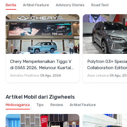
Berita
Artikel Feature
Advisory Stories
Road Test
Chery Memperkenalkan Tiggo V
Polytron G3+ Specia
di GIIAS 2026, Meluncur Kuartal
Collaboration Editio
Keempat
GIIAS 2026, Pakai S
Anindiyo Pradhono
05 Agu, 2026
Anjar Leksana
05 Agu, 20
dan Velg HSR
Artikel Mobil dari Zigwheels
Motovaganza
Tips
Review
Artikel Feature