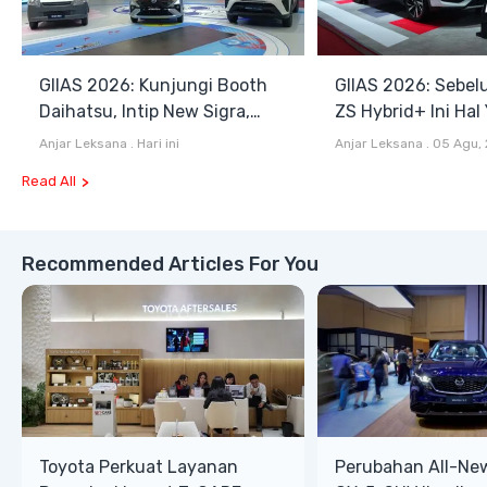
GIIAS 2026: Kunjungi Booth
GIIAS 2026: Sebel
Daihatsu, Intip New Sigra,
ZS Hybrid+ Ini Hal
Terios SE hingga Gran Max
Diketahui
Anjar Leksana
.
Hari ini
Anjar Leksana
.
05 Agu,
Blind Van
Read All
Recommended Articles For You
Toyota Perkuat Layanan
Perubahan All-Ne