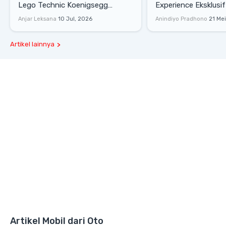
Lego Technic Koenigsegg
Experience Eksklusif
Sadair's Spear Ukuran Asli Sukses
Senayan, Hadirkan 
Anjar Leksana
10 Jul, 2026
Anindiyo Pradhono
21 Me
Melesat 111 Km/Jam
Gaya Hidup dan Mob
Artikel lainnya
Artikel Mobil dari Oto