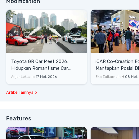
Modification
Toyota GR Car Meet 2026:
iCAR Co-Creation E
Hidupkan Romantisme Car
Mantapkan Posisi D
Culture Era 90-an
Gaya Hidup
Anjar Leksana
17 Mei, 2026
Eka Zulkarnain H
08 Mei,
Artikel lainnya
Features