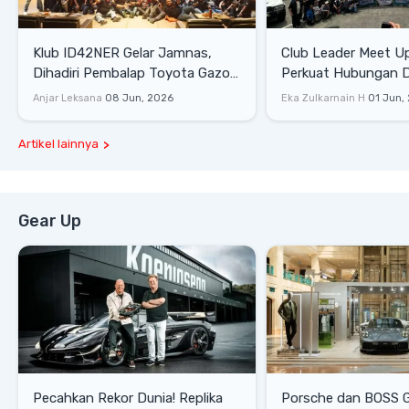
Klub ID42NER Gelar Jamnas,
Club Leader Meet U
Dihadiri Pembalap Toyota Gazoo
Perkuat Hubungan D
Racing
Dengan Komunitas
Anjar Leksana
08 Jun, 2026
Eka Zulkarnain H
01 Jun,
Artikel lainnya
Gear Up
Pecahkan Rekor Dunia! Replika
Porsche dan BOSS 