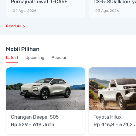
Purnajual Lewat T-CARE
CX-5: SUV Ikonik 
XTRA, Manfaat Lebih Besar
Bongsor, Mewah, 
.
04 Agu, 2026
.
03 Agu, 2026
Read All
Mobil Pilihan
Latest
Upcoming
Popular
Changan Deepal S05
Toyota Hilux
Rp 529 - 619 Juta
Rp 416,8 - 574,2 