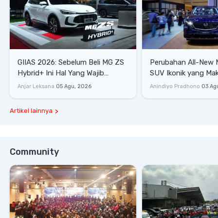
GIIAS 2026: Sebelum Beli MG ZS
Perubahan All-New 
Hybrid+ Ini Hal Yang Wajib
SUV Ikonik yang Mak
Diketahui
Mewah, dan Matang
Anjar Leksana
05 Agu, 2026
Anindiyo Pradhono
03 Ag
Artikel lainnya
Community