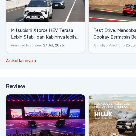
Mitsubishi Xforce HEV Terasa
Test Drive: Mencoba Geely
Lebih Stabil dan Kabinnya lebih
Coolray Bermesin B
Senyap
di Sirkuit Mandalika
Anindiyo Pradhono
27 Jul, 2026
Anindiyo Pradhono
25 Jul
Artikel lainnya
Review