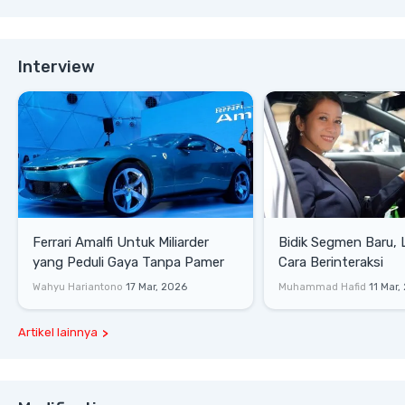
Interview
Ferrari Amalfi Untuk Miliarder
Bidik Segmen Baru,
yang Peduli Gaya Tanpa Pamer
Cara Berinteraksi
Wahyu Hariantono
17 Mar, 2026
Muhammad Hafid
11 Mar,
Artikel lainnya