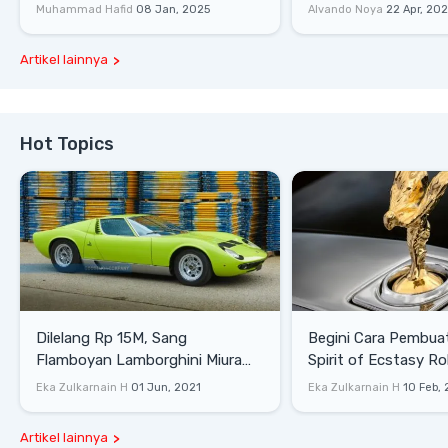
Lewati Rintangan
Saat Burnout
Muhammad Hafid
08 Jan, 2025
Alvando Noya
22 Apr, 20
Artikel lainnya
Hot Topics
Dilelang Rp 15M, Sang
Begini Cara Pembua
Flamboyan Lamborghini Miura
Spirit of Ecstasy Ro
P400 S
Eka Zulkarnain H
01 Jun, 2021
Eka Zulkarnain H
10 Feb,
Artikel lainnya