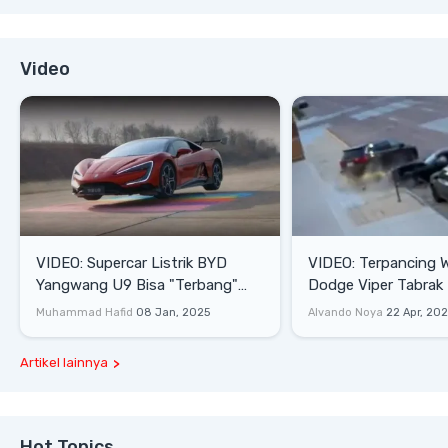
Video
VIDEO: Supercar Listrik BYD
VIDEO: Terpancing W
Yangwang U9 Bisa "Terbang"
Dodge Viper Tabrak M
Lewati Rintangan
Saat Burnout
Muhammad Hafid
08 Jan, 2025
Alvando Noya
22 Apr, 20
Artikel lainnya
Hot Topics