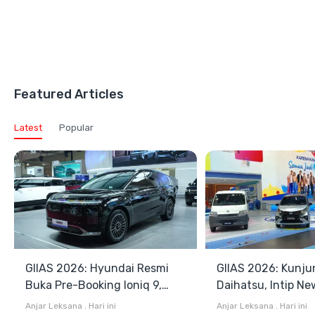
Featured Articles
Latest
Popular
GIIAS 2026: Hyundai Resmi
GIIAS 2026: Kunju
Buka Pre-Booking Ioniq 9,
Daihatsu, Intip Ne
Harga Mulai Rp1,49 Miliar
Terios SE hingga 
Anjar Leksana
.
Hari ini
Anjar Leksana
.
Hari ini