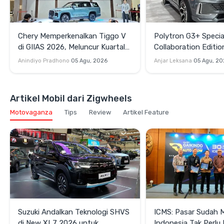
Chery Memperkenalkan Tiggo V
Polytron G3+ Specia
di GIIAS 2026, Meluncur Kuartal
Collaboration Editio
Keempat
GIIAS 2026, Pakai S
Anindiyo Pradhono
05 Agu, 2026
Anjar Leksana
05 Agu, 20
dan Velg HSR
Artikel Mobil dari Zigwheels
Motovaganza
Tips
Review
Artikel Feature
Suzuki Andalkan Teknologi SHVS
ICMS: Pasar Sudah 
di New XL7 2026 untuk
Indonesia Tak Perl