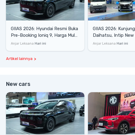
GIIAS 2026: Hyundai Resmi Buka
GIIAS 2026: Kunjung
Pre-Booking Ioniq 9, Harga Mulai
Daihatsu, Intip New 
Rp1,49 Miliar
SE hingga Gran Max 
Anjar Leksana
Hari ini
Anjar Leksana
Hari ini
Artikel lainnya
New cars