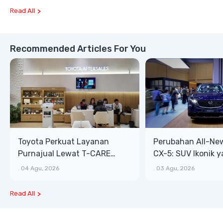
Blind Van
Read All
Recommended Articles For You
Toyota Perkuat Layanan
Perubahan All-Ne
Purnajual Lewat T-CARE
CX-5: SUV Ikonik 
XTRA, Manfaat Lebih Besar
Bongsor, Mewah, 
.
04 Agu, 2026
.
03 Agu, 2026
Read All