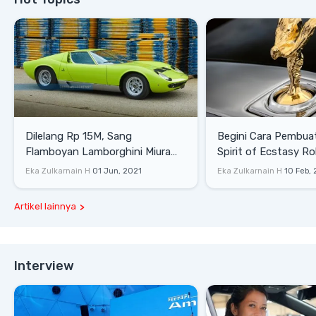
Dilelang Rp 15M, Sang
Begini Cara Pembua
Flamboyan Lamborghini Miura
Spirit of Ecstasy Ro
P400 S
Eka Zulkarnain H
01 Jun, 2021
Eka Zulkarnain H
10 Feb,
Artikel lainnya
Interview