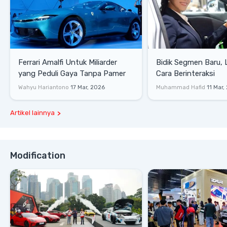
Ferrari Amalfi Untuk Miliarder
Bidik Segmen Baru,
yang Peduli Gaya Tanpa Pamer
Cara Berinteraksi
Wahyu Hariantono
17 Mar, 2026
Muhammad Hafid
11 Mar,
Artikel lainnya
Modification