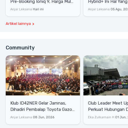
Pre-Booking Ioniq 9, Harga Mulai
Hybrid+ Ini Hal Yang
Rp1,49 Miliar
Diketahui
Anjar Leksana
Hari ini
Anjar Leksana
05 Agu, 20
Artikel lainnya
Community
Klub ID42NER Gelar Jamnas,
Club Leader Meet U
Dihadiri Pembalap Toyota Gazoo
Perkuat Hubungan D
Racing
Dengan Komunitas
Anjar Leksana
08 Jun, 2026
Eka Zulkarnain H
01 Jun,