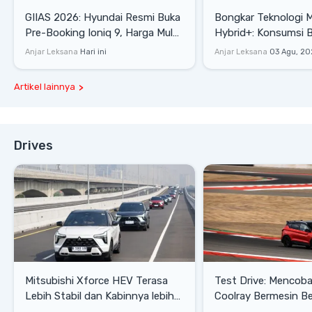
GIIAS 2026: Hyundai Resmi Buka
Bongkar Teknologi 
Pre-Booking Ioniq 9, Harga Mulai
Hybrid+: Konsumsi 
Rp1,49 Miliar
Tembus 27,7 Km/Lit
Anjar Leksana
Hari ini
Anjar Leksana
03 Agu, 20
Artikel lainnya
Drives
Mitsubishi Xforce HEV Terasa
Test Drive: Mencoba Geely
Lebih Stabil dan Kabinnya lebih
Coolray Bermesin B
Senyap
di Sirkuit Mandalika