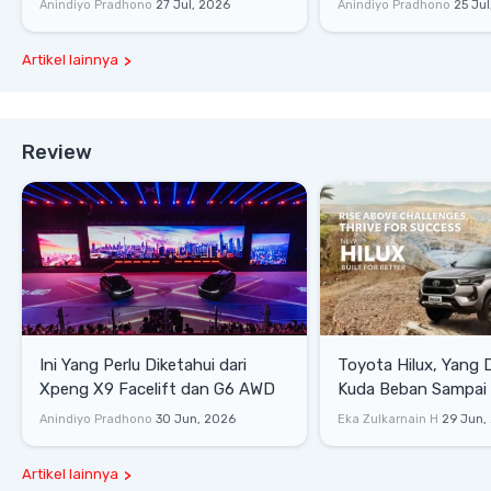
Anindiyo Pradhono
27 Jul, 2026
Anindiyo Pradhono
25 Jul
Artikel lainnya
Review
Ini Yang Perlu Diketahui dari
Toyota Hilux, Yang 
Xpeng X9 Facelift dan G6 AWD
Kuda Beban Sampai 
Lifestyle
Anindiyo Pradhono
30 Jun, 2026
Eka Zulkarnain H
29 Jun,
Artikel lainnya