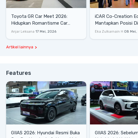
Toyota GR Car Meet 2026:
iCAR Co-Creation E
Hidupkan Romantisme Car
Mantapkan Posisi D
Culture Era 90-an
Gaya Hidup
Anjar Leksana
17 Mei, 2026
Eka Zulkarnain H
08 Mei,
Artikel lainnya
Features
GIIAS 2026: Hyundai Resmi Buka
GIIAS 2026: Sebelum