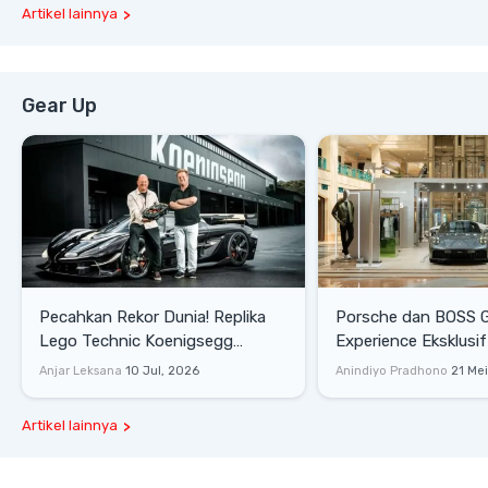
Artikel lainnya
Gear Up
Pecahkan Rekor Dunia! Replika
Porsche dan BOSS 
Lego Technic Koenigsegg
Experience Eksklusif
Sadair's Spear Ukuran Asli Sukses
Senayan, Hadirkan 
Anjar Leksana
10 Jul, 2026
Anindiyo Pradhono
21 Me
Melesat 111 Km/Jam
Gaya Hidup dan Mob
Artikel lainnya