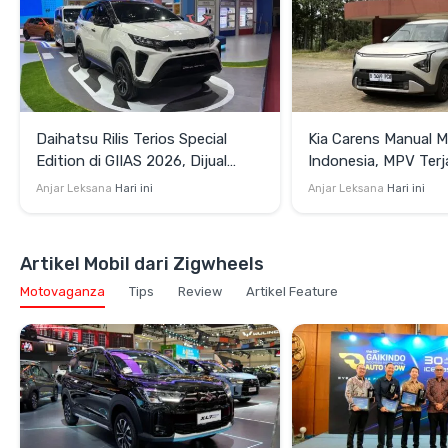
Daihatsu Rilis Terios Special
Kia Carens Manual M
Edition di GIIAS 2026, Dijual
Indonesia, MPV Terj
Terbatas Rp264,35 Juta
Bidik Keluarga dan P
Anjar Leksana
Hari ini
Anjar Leksana
Hari ini
Artikel Mobil dari Zigwheels
Motovaganza
Tips
Review
Artikel Feature