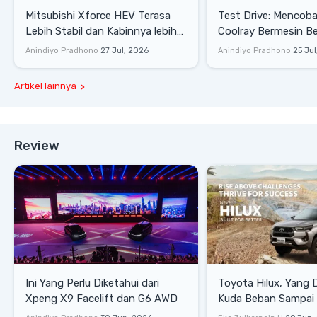
Mitsubishi Xforce HEV Terasa
Test Drive: Mencoba Geely
Lebih Stabil dan Kabinnya lebih
Coolray Bermesin B
Senyap
di Sirkuit Mandalika
Anindiyo Pradhono
27 Jul, 2026
Anindiyo Pradhono
25 Jul
Artikel lainnya
Review
Ini Yang Perlu Diketahui dari
Toyota Hilux, Yang 
Xpeng X9 Facelift dan G6 AWD
Kuda Beban Sampai 
Lifestyle