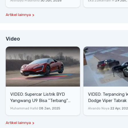
Anindiyo Pradhono
30 Jun, 2026
Eka Zulkarnain H
29 Jun,
Artikel lainnya
Video
VIDEO: Supercar Listrik BYD
VIDEO: Terpancing W
Yangwang U9 Bisa "Terbang"
Dodge Viper Tabrak M
Lewati Rintangan
Saat Burnout
Muhammad Hafid
08 Jan, 2025
Alvando Noya
22 Apr, 20
Artikel lainnya