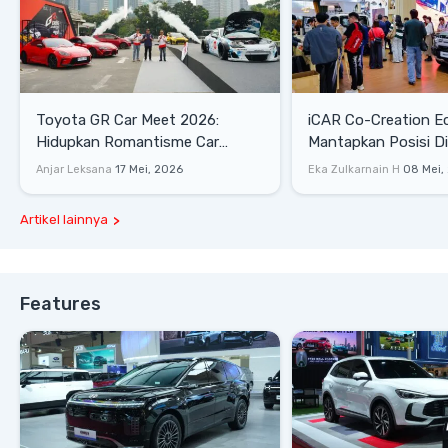
Toyota GR Car Meet 2026:
iCAR Co-Creation E
Hidupkan Romantisme Car
Mantapkan Posisi D
Culture Era 90-an
Gaya Hidup
Anjar Leksana
17 Mei, 2026
Eka Zulkarnain H
08 Mei,
Artikel lainnya
Features