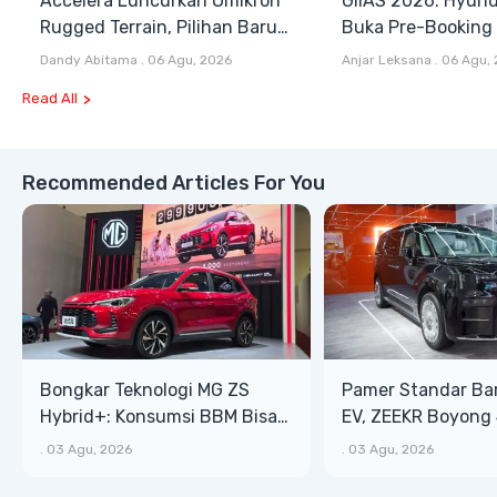
Accelera Luncurkan Omikron
GIIAS 2026: Hyund
Rugged Terrain, Pilihan Baru
Buka Pre-Booking I
Antara All Terrain dan Mud
Harga Mulai Rp1,49
Dandy Abitama
.
06 Agu, 2026
Anjar Leksana
.
06 Agu,
Terrain
Read All
Recommended Articles For You
Bongkar Teknologi MG ZS
Pamer Standar Ba
Hybrid+: Konsumsi BBM Bisa
EV, ZEEKR Boyong 
Tembus 27,7 Km/Liter
Listrik Mewah di G
.
03 Agu, 2026
.
03 Agu, 2026