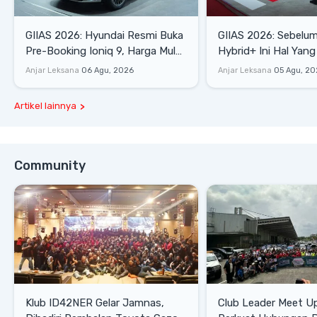
GIIAS 2026: Hyundai Resmi Buka
GIIAS 2026: Sebelum
Pre-Booking Ioniq 9, Harga Mulai
Hybrid+ Ini Hal Yang
Rp1,49 Miliar
Diketahui
Anjar Leksana
06 Agu, 2026
Anjar Leksana
05 Agu, 20
Artikel lainnya
Community
Klub ID42NER Gelar Jamnas,
Club Leader Meet U