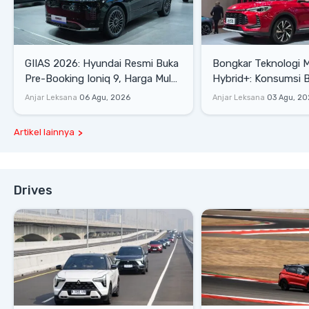
GIIAS 2026: Hyundai Resmi Buka
Bongkar Teknologi 
Pre-Booking Ioniq 9, Harga Mulai
Hybrid+: Konsumsi 
Rp1,49 Miliar
Tembus 27,7 Km/Lit
Anjar Leksana
06 Agu, 2026
Anjar Leksana
03 Agu, 20
Artikel lainnya
Drives