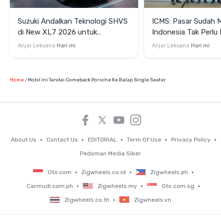
Suzuki Andalkan Teknologi SHVS
ICMS: Pasar Sudah 
di New XL7 2026 untuk
Indonesia Tak Perl
Mendukung Efisiensi Berkendara
Satu Teknologi Elektr
Anjar Leksana
Hari ini
Anjar Leksana
Hari ini
Home
Mobil Ini Tandai Comeback Porsche Ke Balap Single Seater
About Us
Contact Us
EDITORIAL
Term Of Use
Privacy Policy
Pedoman Media Siber
Oto.com
Zigwheels.co.id
Zigwheels.ph
Carmudi.com.ph
Zigwheels.my
Oto.com.sg
Zigwheels.co.th
Zigwheels.vn