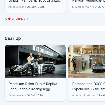
Dihadiri Pembalap Toyota Gazoo
Perkuat Hubungan D
Racing
Dengan Komunitas
Anjar Leksana
08 Jun, 2026
Eka Zulkarnain H
01 Jun,
Artikel lainnya
Gear Up
Pecahkan Rekor Dunia! Replika
Porsche dan BOSS 
Lego Technic Koenigsegg
Experience Eksklusif
Sadair's Spear Ukuran Asli Sukses
Senayan, Hadirkan 
Anjar Leksana
10 Jul, 2026
Anindiyo Pradhono
21 Me
Melesat 111 Km/Jam
Gaya Hidup dan Mob