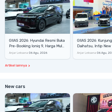
GIIAS 2026: Hyundai Resmi Buka
GIIAS 2026: Kunjung
Pre-Booking Ioniq 9, Harga Mulai
Daihatsu, Intip New 
Rp1,49 Miliar
SE hingga Gran Max 
Anjar Leksana
06 Agu, 2026
Anjar Leksana
06 Agu, 2
Artikel lainnya
New cars