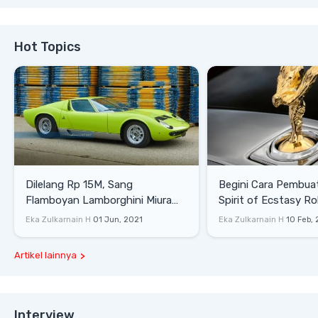
Hot Topics
Dilelang Rp 15M, Sang
Begini Cara Pembua
Flamboyan Lamborghini Miura
Spirit of Ecstasy Ro
P400 S
Eka Zulkarnain H
01 Jun, 2021
Eka Zulkarnain H
10 Feb,
Artikel lainnya
Interview