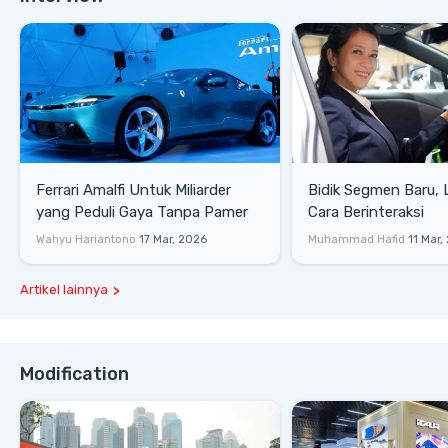
Ferrari Amalfi Untuk Miliarder
Bidik Segmen Baru,
yang Peduli Gaya Tanpa Pamer
Cara Berinteraksi
Wahyu Hariantono
17 Mar, 2026
Muhammad Hafid
11 Mar,
Artikel lainnya
Modification