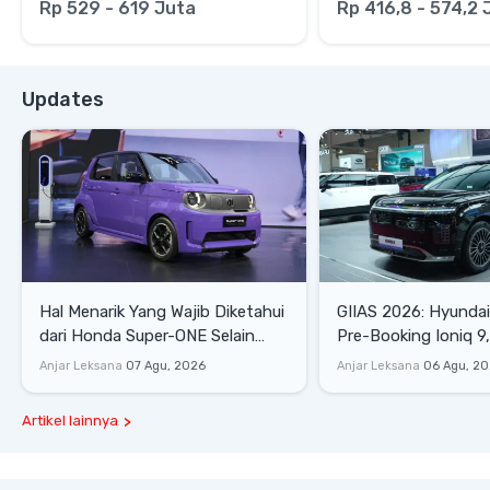
Rp 529 - 619 Juta
Rp 416,8 - 574,2 
Updates
Hal Menarik Yang Wajib Diketahui
GIIAS 2026: Hyunda
dari Honda Super-ONE Selain
Pre-Booking Ioniq 9,
Harga
Rp1,49 Miliar
Anjar Leksana
07 Agu, 2026
Anjar Leksana
06 Agu, 2
Artikel lainnya