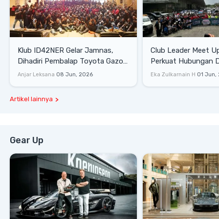
Klub ID42NER Gelar Jamnas,
Club Leader Meet U
Dihadiri Pembalap Toyota Gazoo
Perkuat Hubungan D
Racing
Dengan Komunitas
Anjar Leksana
08 Jun, 2026
Eka Zulkarnain H
01 Jun,
Artikel lainnya
Gear Up