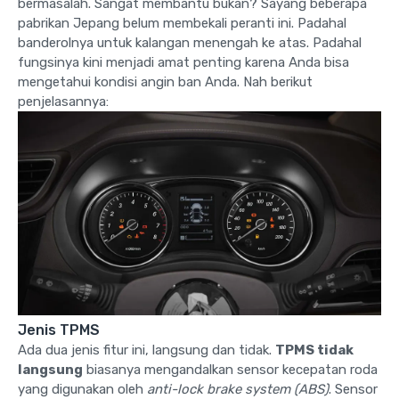
bermasalah. Sangat membantu bukan? Sayang beberapa
pabrikan Jepang belum membekali peranti ini. Padahal
banderolnya untuk kalangan menengah ke atas. Padahal
fungsinya kini menjadi amat penting karena Anda bisa
mengetahui kondisi angin ban Anda. Nah berikut
penjelasannya:
Jenis TPMS
Ada dua jenis fitur ini, langsung dan tidak.
TPMS tidak
langsung
biasanya mengandalkan sensor kecepatan roda
yang digunakan oleh
anti-lock brake system (ABS)
. Sensor