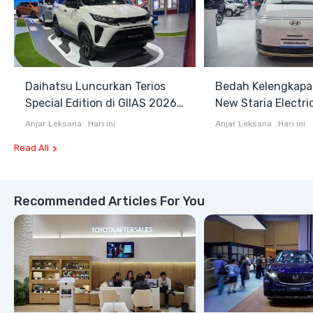
Daihatsu Luncurkan Terios
Bedah Kelengkapa
Special Edition di GIIAS 2026,
New Staria Electri
Stok Terbatas
Hybrid yang Diken
Anjar Leksana
.
Hari ini
Anjar Leksana
.
Hari ini
GIIAS 2026
Read All
Recommended Articles For You