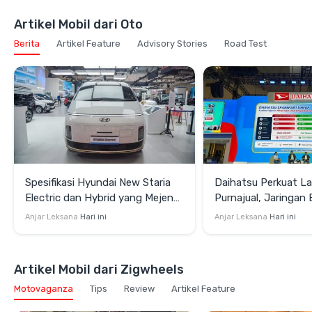
Artikel Mobil dari Oto
Berita
Artikel Feature
Advisory Stories
Road Test
Spesifikasi Hyundai New Staria
Daihatsu Perkuat L
Electric dan Hybrid yang Mejeng
Purnajual, Jaringan
di GIIAS 2026
hingga Garansi Suk
Anjar Leksana
Hari ini
Anjar Leksana
Hari ini
Jam
Artikel Mobil dari Zigwheels
Motovaganza
Tips
Review
Artikel Feature