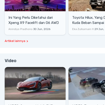
Ini Yang Perlu Diketahui dari
Toyota Hilux, Yang 
Xpeng X9 Facelift dan G6 AWD
Kuda Beban Sampai 
Lifestyle
Anindiyo Pradhono
30 Jun, 2026
Eka Zulkarnain H
29 Jun,
Artikel lainnya
Video