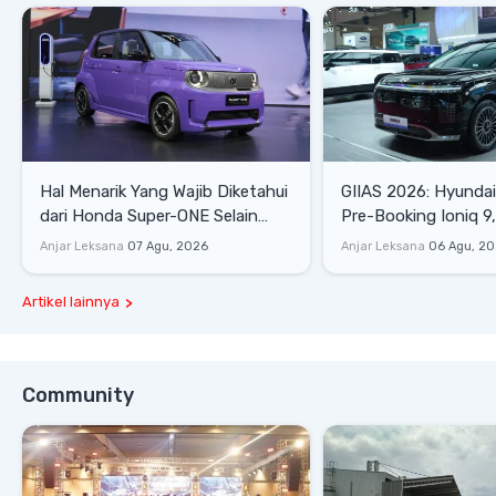
Hal Menarik Yang Wajib Diketahui
GIIAS 2026: Hyunda
dari Honda Super-ONE Selain
Pre-Booking Ioniq 9,
Harga
Rp1,49 Miliar
Anjar Leksana
07 Agu, 2026
Anjar Leksana
06 Agu, 2
Artikel lainnya
Community