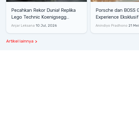
Pecahkan Rekor Dunia! Replika
Porsche dan BOSS 
Lego Technic Koenigsegg
Experience Eksklusif
Sadair's Spear Ukuran Asli Sukses
Senayan, Hadirkan 
Anjar Leksana
10 Jul, 2026
Anindiyo Pradhono
21 Me
Melesat 111 Km/Jam
Gaya Hidup dan Mob
Artikel lainnya