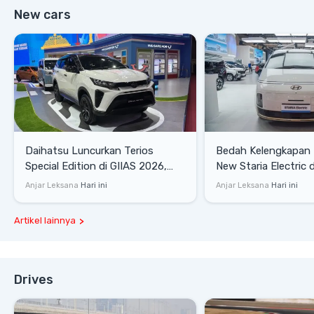
New cars
Daihatsu Luncurkan Terios
Bedah Kelengkapan
Special Edition di GIIAS 2026,
New Staria Electric 
Stok Terbatas
yang Dikenalkan di 
Anjar Leksana
Hari ini
Anjar Leksana
Hari ini
Artikel lainnya
Drives