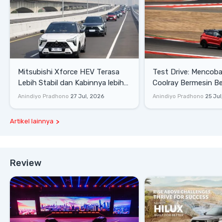
Mitsubishi Xforce HEV Terasa
Test Drive: Mencoba Geely
Lebih Stabil dan Kabinnya lebih
Coolray Bermesin B
Senyap
di Sirkuit Mandalika
Anindiyo Pradhono
27 Jul, 2026
Anindiyo Pradhono
25 Jul
Artikel lainnya
Review