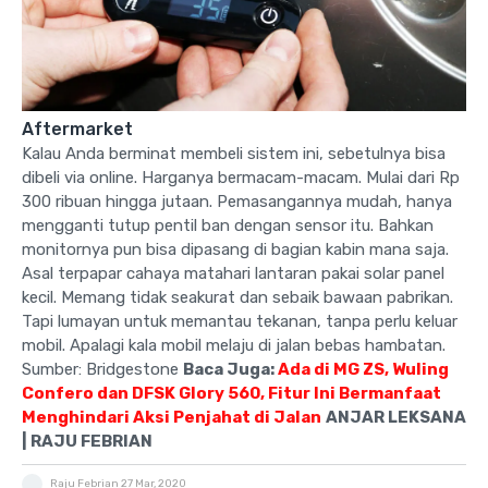
Aftermarket
Kalau Anda berminat membeli sistem ini, sebetulnya bisa
dibeli via online. Harganya bermacam-macam. Mulai dari Rp
300 ribuan hingga jutaan. Pemasangannya mudah, hanya
mengganti tutup pentil ban dengan sensor itu. Bahkan
monitornya pun bisa dipasang di bagian kabin mana saja.
Asal terpapar cahaya matahari lantaran pakai solar panel
kecil. Memang tidak seakurat dan sebaik bawaan pabrikan.
Tapi lumayan untuk memantau tekanan, tanpa perlu keluar
mobil. Apalagi kala mobil melaju di jalan bebas hambatan.
Sumber: Bridgestone
Baca Juga:
Ada di MG ZS, Wuling
Confero dan DFSK Glory 560, Fitur Ini Bermanfaat
Menghindari Aksi Penjahat di Jalan
ANJAR LEKSANA
| RAJU FEBRIAN
Raju Febrian
27 Mar, 2020