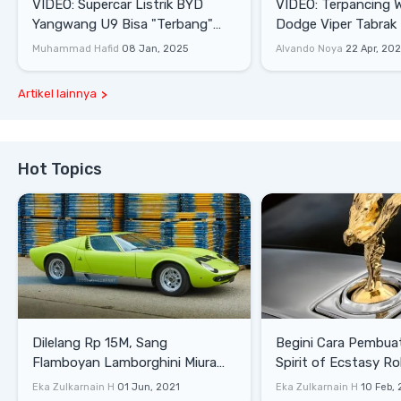
VIDEO: Supercar Listrik BYD
VIDEO: Terpancing W
Yangwang U9 Bisa "Terbang"
Dodge Viper Tabrak M
Lewati Rintangan
Saat Burnout
Muhammad Hafid
08 Jan, 2025
Alvando Noya
22 Apr, 20
Artikel lainnya
Hot Topics
Dilelang Rp 15M, Sang
Begini Cara Pembua
Flamboyan Lamborghini Miura
Spirit of Ecstasy Ro
P400 S
Eka Zulkarnain H
01 Jun, 2021
Eka Zulkarnain H
10 Feb,