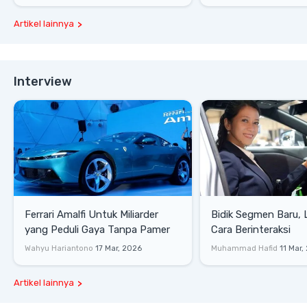
Artikel lainnya
Interview
Ferrari Amalfi Untuk Miliarder
Bidik Segmen Baru,
yang Peduli Gaya Tanpa Pamer
Cara Berinteraksi
Wahyu Hariantono
17 Mar, 2026
Muhammad Hafid
11 Mar,
Artikel lainnya