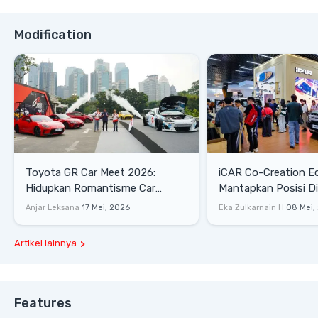
Modification
Toyota GR Car Meet 2026:
iCAR Co-Creation E
Hidupkan Romantisme Car
Mantapkan Posisi D
Culture Era 90-an
Gaya Hidup
Anjar Leksana
17 Mei, 2026
Eka Zulkarnain H
08 Mei,
Artikel lainnya
Features