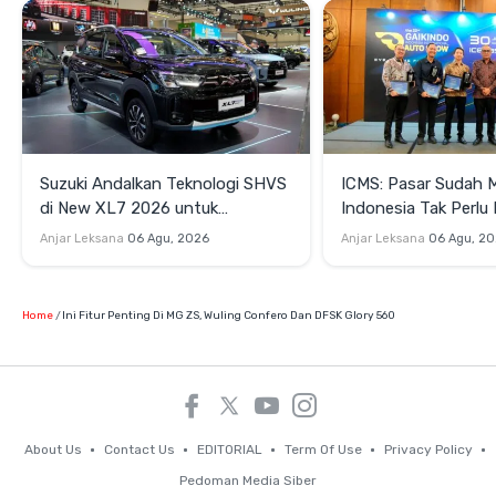
Suzuki Andalkan Teknologi SHVS
ICMS: Pasar Sudah 
di New XL7 2026 untuk
Indonesia Tak Perl
Mendukung Efisiensi Berkendara
Satu Teknologi Elektr
Anjar Leksana
06 Agu, 2026
Anjar Leksana
06 Agu, 2
Home
Ini Fitur Penting Di MG ZS, Wuling Confero Dan DFSK Glory 560
About Us
Contact Us
EDITORIAL
Term Of Use
Privacy Policy
Pedoman Media Siber