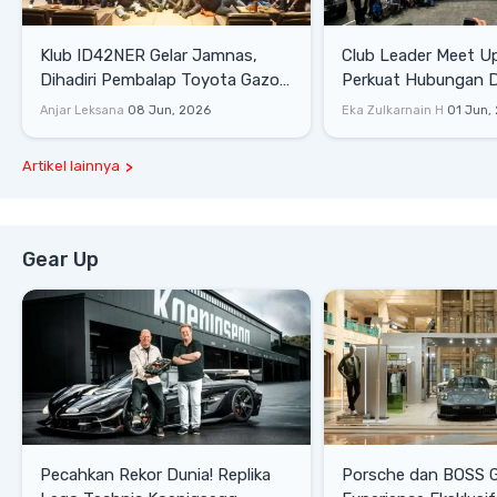
Klub ID42NER Gelar Jamnas,
Club Leader Meet U
Dihadiri Pembalap Toyota Gazoo
Perkuat Hubungan D
Racing
Dengan Komunitas
Anjar Leksana
08 Jun, 2026
Eka Zulkarnain H
01 Jun,
Artikel lainnya
Gear Up
Pecahkan Rekor Dunia! Replika
Porsche dan BOSS 