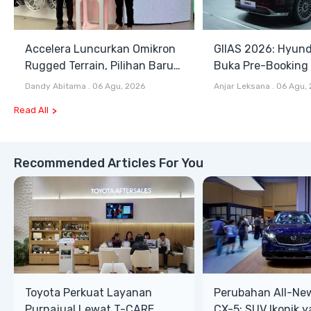
Accelera Luncurkan Omikron
GIIAS 2026: Hyund
Rugged Terrain, Pilihan Baru
Buka Pre-Booking I
Antara All Terrain dan Mud
Harga Mulai Rp1,49
Dandy Abitama
.
06 Agu, 2026
Anjar Leksana
.
06 Agu,
Terrain
Read All
Recommended Articles For You
Toyota Perkuat Layanan
Perubahan All-Ne
Purnajual Lewat T-CARE
CX-5: SUV Ikonik 