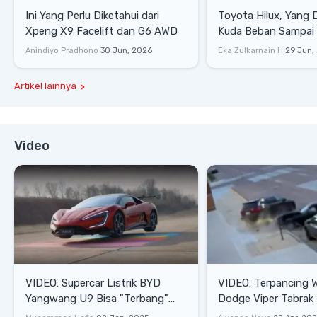
Ini Yang Perlu Diketahui dari
Toyota Hilux, Yang 
Xpeng X9 Facelift dan G6 AWD
Kuda Beban Sampai 
Lifestyle
Anindiyo Pradhono
30 Jun, 2026
Eka Zulkarnain H
29 Jun,
Artikel lainnya
Video
VIDEO: Supercar Listrik BYD
VIDEO: Terpancing W
Yangwang U9 Bisa "Terbang"
Dodge Viper Tabrak M
Lewati Rintangan
Saat Burnout