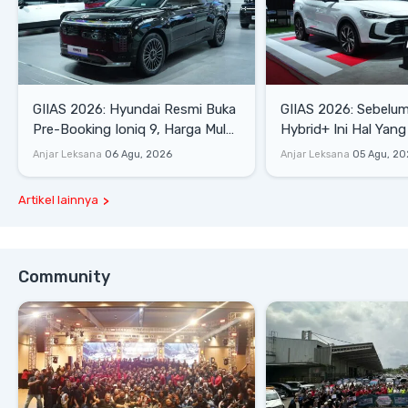
GIIAS 2026: Hyundai Resmi Buka
GIIAS 2026: Sebelum
Pre-Booking Ioniq 9, Harga Mulai
Hybrid+ Ini Hal Yang
Rp1,49 Miliar
Diketahui
Anjar Leksana
06 Agu, 2026
Anjar Leksana
05 Agu, 20
Artikel lainnya
Community