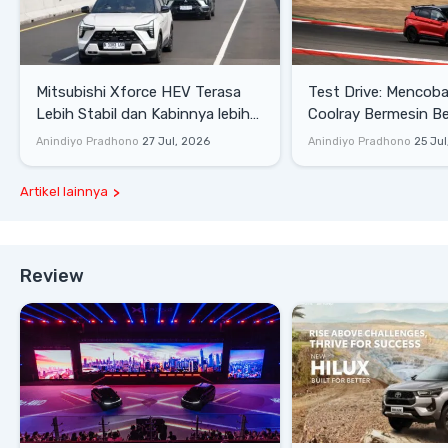
Mitsubishi Xforce HEV Terasa
Test Drive: Mencoba Geely
Lebih Stabil dan Kabinnya lebih
Coolray Bermesin B
Senyap
di Sirkuit Mandalika
Anindiyo Pradhono
27 Jul, 2026
Anindiyo Pradhono
25 Jul
Artikel lainnya
Review