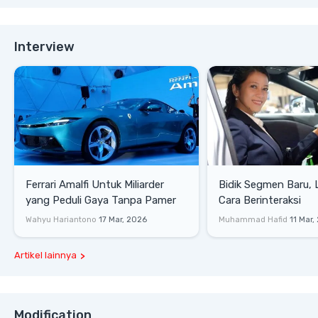
Interview
Ferrari Amalfi Untuk Miliarder
Bidik Segmen Baru,
yang Peduli Gaya Tanpa Pamer
Cara Berinteraksi
Wahyu Hariantono
17 Mar, 2026
Muhammad Hafid
11 Mar,
Artikel lainnya
Modification