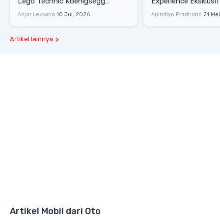
Lego Technic Koenigsegg
Experience Eksklusif
Sadair's Spear Ukuran Asli Sukses
Senayan, Hadirkan 
Anjar Leksana
10 Jul, 2026
Anindiyo Pradhono
21 Me
Melesat 111 Km/Jam
Gaya Hidup dan Mob
Artikel lainnya
Artikel Mobil dari Oto