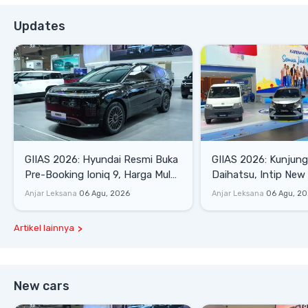
Updates
GIIAS 2026: Hyundai Resmi Buka
GIIAS 2026: Kunjung
Pre-Booking Ioniq 9, Harga Mulai
Daihatsu, Intip New 
Rp1,49 Miliar
SE hingga Gran Max 
Anjar Leksana
06 Agu, 2026
Anjar Leksana
06 Agu, 2
Artikel lainnya
New cars