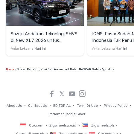
Suzuki Andalkan Teknologi SHVS
ICMS: Pasar Sudah 
di New XL7 2026 untuk
Indonesia Tak Perl
Mendukung Efisiensi Berkendara
Satu Teknologi Elektr
Anjar Leksana
Hari ini
Anjar Leksana
Hari ini
Home
Bosan Pensiun, Kimi Raikkonen Ikut Balap NASCAR Bulan Agustus
About Us
Contact Us
EDITORIAL
Term Of Use
Privacy Policy
Pedoman Media Siber
Oto.com
Zigwheels.co.id
Zigwheels.ph
Carmudi.com.ph
Zigwheels.my
Oto.com.sg