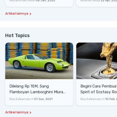
Muhammad Hafid
08 Jan, 2025
Alvando Noya
22 Apr, 20
Artikel lainnya
Hot Topics
Dilelang Rp 15M, Sang
Begini Cara Pembua
Flamboyan Lamborghini Miura
Spirit of Ecstasy Ro
P400 S
Eka Zulkarnain H
01 Jun, 2021
Eka Zulkarnain H
10 Feb,
Artikel lainnya