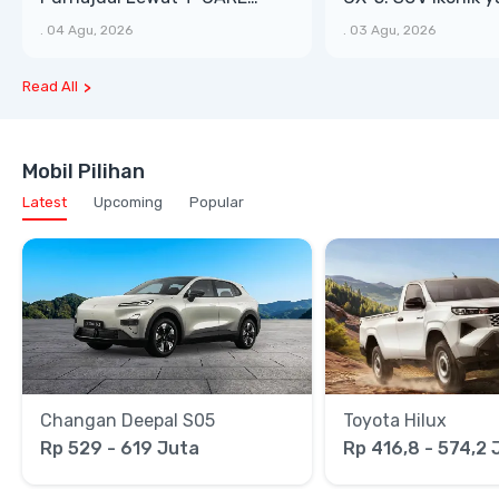
XTRA, Manfaat Lebih Besar
Bongsor, Mewah, 
.
04 Agu, 2026
.
03 Agu, 2026
Read All
Mobil Pilihan
Latest
Upcoming
Popular
Changan Deepal S05
Toyota Hilux
Rp 529 - 619 Juta
Rp 416,8 - 574,2 