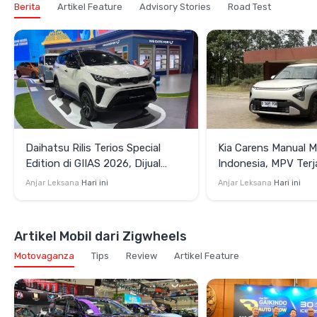
Berita
Artikel Feature
Advisory Stories
Road Test
Daihatsu Rilis Terios Special
Kia Carens Manual M
Edition di GIIAS 2026, Dijual
Indonesia, MPV Terj
Terbatas Rp264,35 Juta
Bidik Keluarga dan P
Anjar Leksana
Hari ini
Anjar Leksana
Hari ini
Artikel Mobil dari Zigwheels
Motovaganza
Tips
Review
Artikel Feature