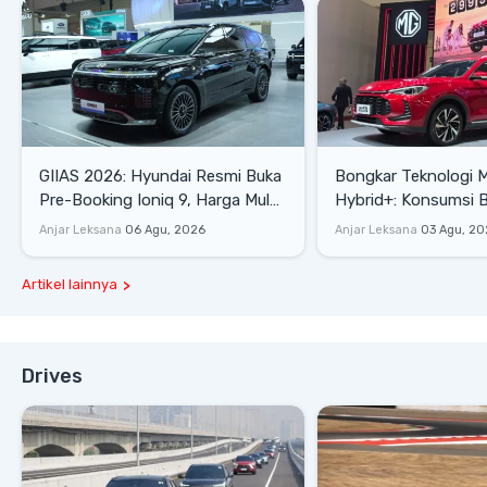
GIIAS 2026: Hyundai Resmi Buka
Bongkar Teknologi 
Pre-Booking Ioniq 9, Harga Mulai
Hybrid+: Konsumsi 
Rp1,49 Miliar
Tembus 27,7 Km/Lit
Anjar Leksana
06 Agu, 2026
Anjar Leksana
03 Agu, 20
Artikel lainnya
Drives