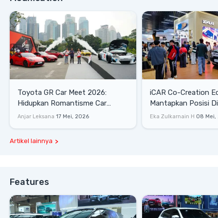
Toyota GR Car Meet 2026:
iCAR Co-Creation E
Hidupkan Romantisme Car
Mantapkan Posisi D
Culture Era 90-an
Gaya Hidup
Anjar Leksana
17 Mei, 2026
Eka Zulkarnain H
08 Mei,
Artikel lainnya
Features