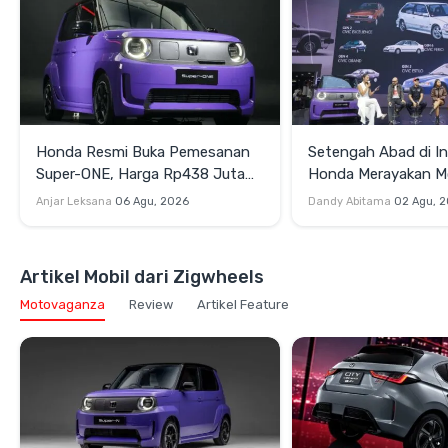
Honda Resmi Buka Pemesanan
Setengah Abad di In
Super-ONE, Harga Rp438 Juta
Honda Merayakan 
OTR Jakarta
Perjalanan Lintas Ge
Anjar Leksana
06 Agu, 2026
Dandy Abitama
02 Agu, 
Artikel Mobil dari Zigwheels
Motovaganza
Review
Artikel Feature