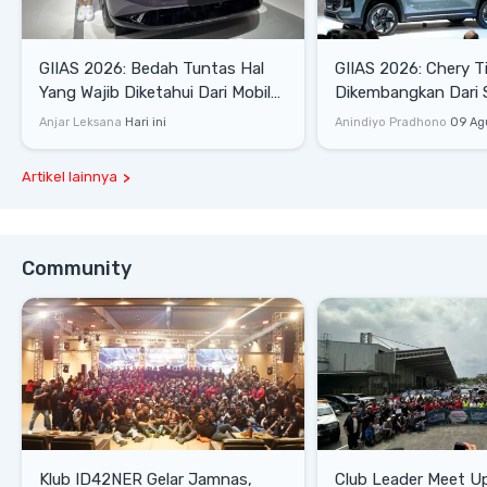
GIIAS 2026: Bedah Tuntas Hal
GIIAS 2026: Chery T
Yang Wajib Diketahui Dari Mobil
Dikembangkan Dari 
Pintar Xpeng L03
Komprehensif di Ind
Anjar Leksana
Hari ini
Anindiyo Pradhono
09 Ag
Artikel lainnya
Community
Klub ID42NER Gelar Jamnas,
Club Leader Meet U