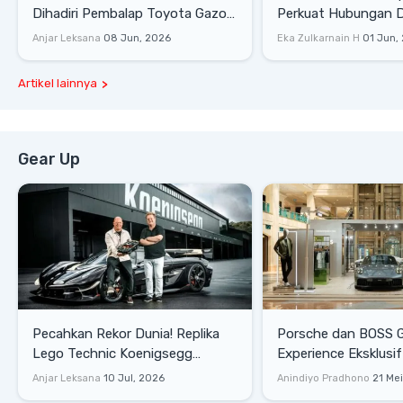
Dihadiri Pembalap Toyota Gazoo
Perkuat Hubungan D
Racing
Dengan Komunitas
Anjar Leksana
08 Jun, 2026
Eka Zulkarnain H
01 Jun,
Artikel lainnya
Gear Up
Pecahkan Rekor Dunia! Replika
Porsche dan BOSS 
Lego Technic Koenigsegg
Experience Eksklusif
Sadair's Spear Ukuran Asli Sukses
Senayan, Hadirkan 
Anjar Leksana
10 Jul, 2026
Anindiyo Pradhono
21 Me
Melesat 111 Km/Jam
Gaya Hidup dan Mob