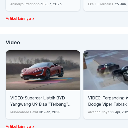
Lifestyle
Anindiyo Pradhono
30 Jun, 2026
Eka Zulkarnain H
29 Jun,
Artikel lainnya
Video
VIDEO: Supercar Listrik BYD
VIDEO: Terpancing W
Yangwang U9 Bisa "Terbang"
Dodge Viper Tabrak M
Lewati Rintangan
Saat Burnout
Muhammad Hafid
08 Jan, 2025
Alvando Noya
22 Apr, 20
Artikel lainnya