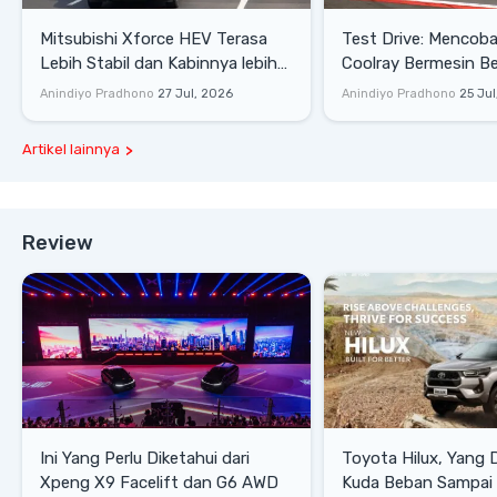
Mitsubishi Xforce HEV Terasa
Test Drive: Mencoba Geely
Lebih Stabil dan Kabinnya lebih
Coolray Bermesin B
Senyap
di Sirkuit Mandalika
Anindiyo Pradhono
27 Jul, 2026
Anindiyo Pradhono
25 Jul
Artikel lainnya
Review
Ini Yang Perlu Diketahui dari
Toyota Hilux, Yang 
Xpeng X9 Facelift dan G6 AWD
Kuda Beban Sampai 