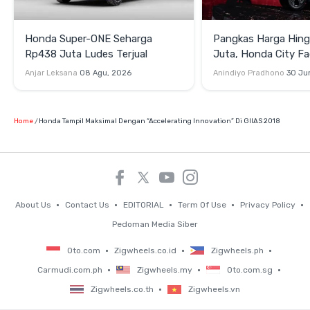
Honda Super-ONE Seharga
Pangkas Harga Hin
Rp438 Juta Ludes Terjual
Juta, Honda City Fac
Meluncur di Thailand
Anjar Leksana
08 Agu, 2026
Anindiyo Pradhono
30 Ju
Home
Honda Tampil Maksimal Dengan “Accelerating Innovation” Di GIIAS 2018
About Us
Contact Us
EDITORIAL
Term Of Use
Privacy Policy
Pedoman Media Siber
Oto.com
Zigwheels.co.id
Zigwheels.ph
Carmudi.com.ph
Zigwheels.my
Oto.com.sg
Zigwheels.co.th
Zigwheels.vn