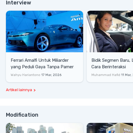
Interview
Ferrari Amalfi Untuk Miliarder
Bidik Segmen Baru,
yang Peduli Gaya Tanpa Pamer
Cara Berinteraksi
Wahyu Hariantono
17 Mar, 2026
Muhammad Hafid
11 Mar,
Artikel lainnya
Modification