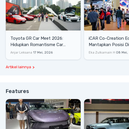
Toyota GR Car Meet 2026:
iCAR Co-Creation E
Hidupkan Romantisme Car
Mantapkan Posisi D
Culture Era 90-an
Gaya Hidup
Anjar Leksana
17 Mei, 2026
Eka Zulkarnain H
08 Mei,
Artikel lainnya
Features