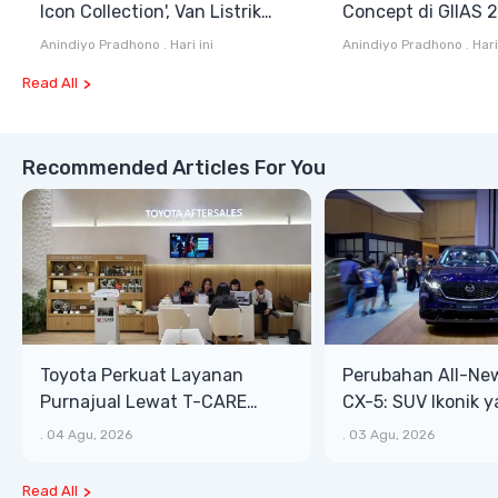
Icon Collection', Van Listrik
Concept di GIIAS 
Retro-Modern dengan Jarak
MPV Listrik Keluar
Anindiyo Pradhono
.
Hari ini
Anindiyo Pradhono
.
Hari
Tempuh Hingga 573 Km
Lokal
Read All
Recommended Articles For You
Toyota Perkuat Layanan
Perubahan All-Ne
Purnajual Lewat T-CARE
CX-5: SUV Ikonik 
XTRA, Manfaat Lebih Besar
Bongsor, Mewah, 
.
04 Agu, 2026
.
03 Agu, 2026
Read All