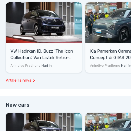
VW Hadirkan ID. Buzz 'The Icon
Kia Pamerkan Caren
Collection', Van Listrik Retro-
Concept di GIIAS 20
Modern dengan Jarak Tempuh
MPV Listrik Keluarga
Anindiyo Pradhono
Hari ini
Anindiyo Pradhono
Hari in
Hingga 573 Km
Lokal
Artikel lainnya
New cars