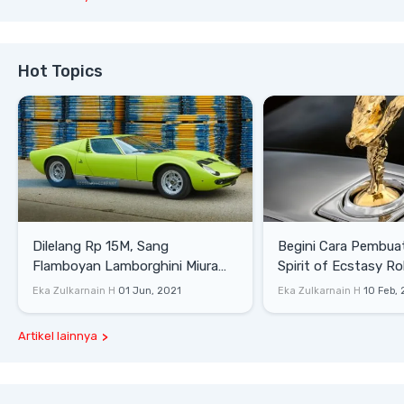
Hot Topics
Dilelang Rp 15M, Sang
Begini Cara Pembua
Flamboyan Lamborghini Miura
Spirit of Ecstasy Ro
P400 S
Eka Zulkarnain H
01 Jun, 2021
Eka Zulkarnain H
10 Feb,
Artikel lainnya