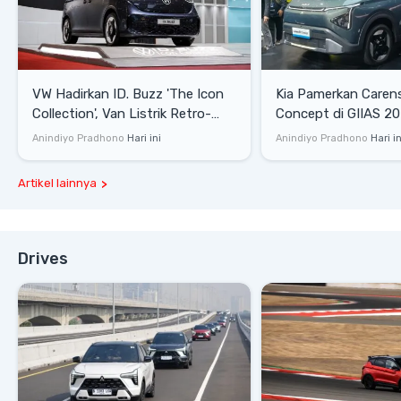
VW Hadirkan ID. Buzz 'The Icon
Kia Pamerkan Caren
Collection', Van Listrik Retro-
Concept di GIIAS 20
Modern dengan Jarak Tempuh
MPV Listrik Keluarga
Anindiyo Pradhono
Hari ini
Anindiyo Pradhono
Hari in
Hingga 573 Km
Lokal
Artikel lainnya
Drives