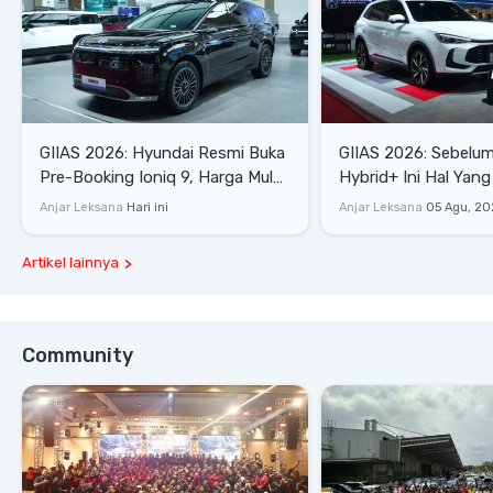
GIIAS 2026: Hyundai Resmi Buka
GIIAS 2026: Sebelum
Pre-Booking Ioniq 9, Harga Mulai
Hybrid+ Ini Hal Yang
Rp1,49 Miliar
Diketahui
Anjar Leksana
Hari ini
Anjar Leksana
05 Agu, 20
Artikel lainnya
Community