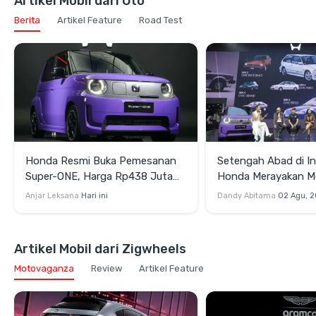
Artikel Mobil dari Oto
Berita
Artikel Feature
Road Test
Honda Resmi Buka Pemesanan
Setengah Abad di In
Super-ONE, Harga Rp438 Juta
Honda Merayakan 
OTR Jakarta
Perjalanan Lintas Ge
Anjar Leksana
Hari ini
Dandy Abitama
02 Agu, 
Artikel Mobil dari Zigwheels
Motovaganza
Review
Artikel Feature