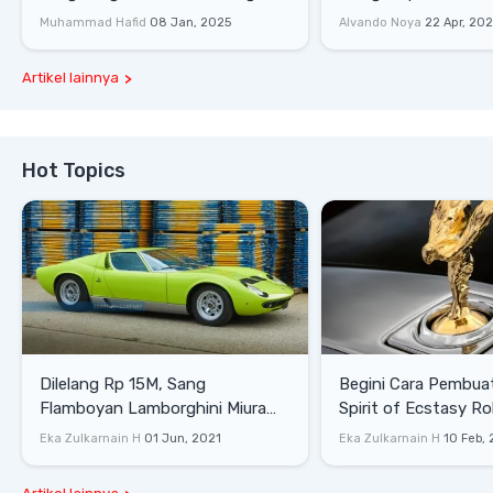
Lewati Rintangan
Saat Burnout
Muhammad Hafid
08 Jan, 2025
Alvando Noya
22 Apr, 20
Artikel lainnya
Hot Topics
Dilelang Rp 15M, Sang
Begini Cara Pembua
Flamboyan Lamborghini Miura
Spirit of Ecstasy Ro
P400 S
Eka Zulkarnain H
01 Jun, 2021
Eka Zulkarnain H
10 Feb,