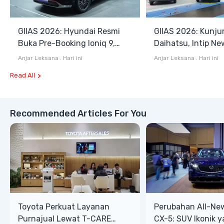
GIIAS 2026: Hyundai Resmi
GIIAS 2026: Kunju
Buka Pre-Booking Ioniq 9,
Daihatsu, Intip Ne
Harga Mulai Rp1,49 Miliar
Terios SE hingga 
Anjar Leksana
.
Hari ini
Anjar Leksana
.
Hari ini
Blind Van
Read All
Recommended Articles For You
Toyota Perkuat Layanan
Perubahan All-Ne
Purnajual Lewat T-CARE
CX-5: SUV Ikonik 