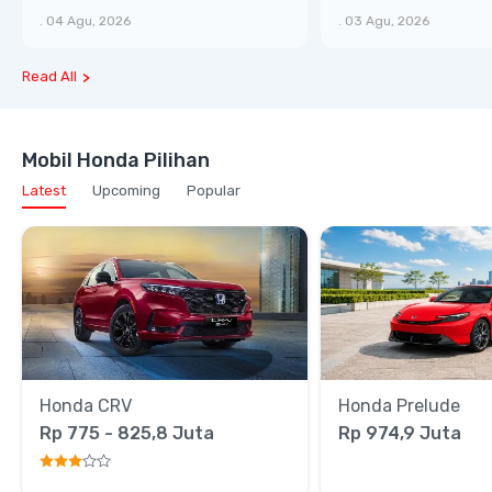
XTRA, Manfaat Lebih Besar
Bongsor, Mewah, 
.
04 Agu, 2026
.
03 Agu, 2026
Read All
Mobil Honda Pilihan
Latest
Upcoming
Popular
Honda CRV
Honda Prelude
Rp 775 - 825,8 Juta
Rp 974,9 Juta