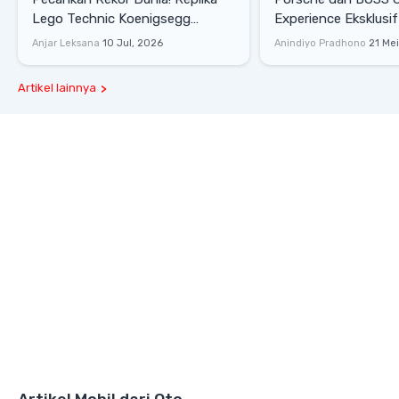
Lego Technic Koenigsegg
Experience Eksklusif
Sadair's Spear Ukuran Asli Sukses
Senayan, Hadirkan 
Anjar Leksana
10 Jul, 2026
Anindiyo Pradhono
21 Me
Melesat 111 Km/Jam
Gaya Hidup dan Mob
Artikel lainnya