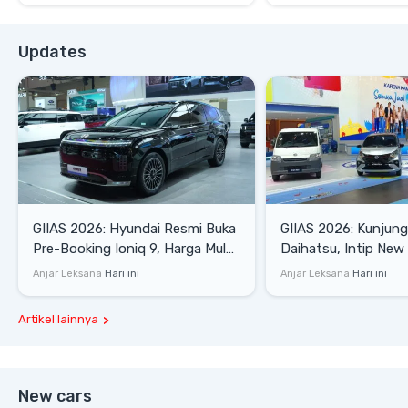
Updates
GIIAS 2026: Hyundai Resmi Buka
GIIAS 2026: Kunjung
Pre-Booking Ioniq 9, Harga Mulai
Daihatsu, Intip New 
Rp1,49 Miliar
SE hingga Gran Max 
Anjar Leksana
Hari ini
Anjar Leksana
Hari ini
Artikel lainnya
New cars