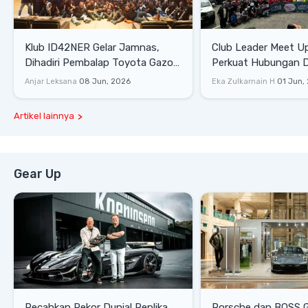
Klub ID42NER Gelar Jamnas,
Club Leader Meet U
Dihadiri Pembalap Toyota Gazoo
Perkuat Hubungan D
Racing
Dengan Komunitas
Anjar Leksana
08 Jun, 2026
Eka Zulkarnain H
01 Jun,
Artikel lainnya
Gear Up
Pecahkan Rekor Dunia! Replika
Porsche dan BOSS 