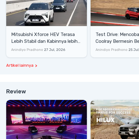
Mitsubishi Xforce HEV Terasa
Test Drive: Mencoba Geely
Lebih Stabil dan Kabinnya lebih
Coolray Bermesin B
Senyap
di Sirkuit Mandalika
Anindiyo Pradhono
27 Jul, 2026
Anindiyo Pradhono
25 Jul
Artikel lainnya
Review