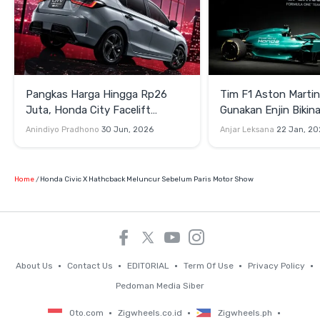
Pangkas Harga Hingga Rp26
Tim F1 Aston Marti
Juta, Honda City Facelift
Gunakan Enjin Biki
Meluncur di Thailand
untuk Balapan 2026
Anindiyo Pradhono
30 Jun, 2026
Anjar Leksana
22 Jan, 20
Home
Honda Civic X Hathcback Meluncur Sebelum Paris Motor Show
About Us
Contact Us
EDITORIAL
Term Of Use
Privacy Policy
Pedoman Media Siber
Oto.com
Zigwheels.co.id
Zigwheels.ph