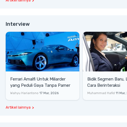
Artikel lainnya
Interview
Ferrari Amalfi Untuk Miliarder
Bidik Segmen Baru,
yang Peduli Gaya Tanpa Pamer
Cara Berinteraksi
Wahyu Hariantono
17 Mar, 2026
Muhammad Hafid
11 Mar,
Artikel lainnya