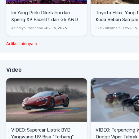
Ini Yang Perlu Diketahui dari
Toyota Hilux, Yang 
Xpeng X9 Facelift dan G6 AWD
Kuda Beban Sampai 
Lifestyle
Anindiyo Pradhono
30 Jun, 2026
Eka Zulkarnain H
29 Jun,
Artikel lainnya
Video
VIDEO: Supercar Listrik BYD
VIDEO: Terpancing W
Yangwang U9 Bisa "Terbang"
Dodge Viper Tabrak M