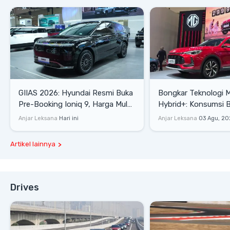
GIIAS 2026: Hyundai Resmi Buka
Bongkar Teknologi 
Pre-Booking Ioniq 9, Harga Mulai
Hybrid+: Konsumsi 
Rp1,49 Miliar
Tembus 27,7 Km/Lit
Anjar Leksana
Hari ini
Anjar Leksana
03 Agu, 20
Artikel lainnya
Drives