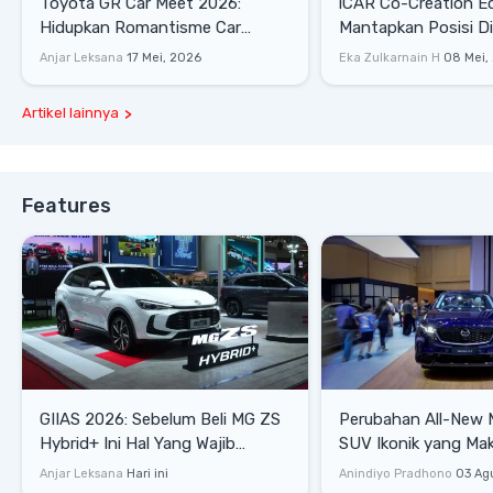
Toyota GR Car Meet 2026:
iCAR Co-Creation E
Hidupkan Romantisme Car
Mantapkan Posisi D
Culture Era 90-an
Gaya Hidup
Anjar Leksana
17 Mei, 2026
Eka Zulkarnain H
08 Mei,
Artikel lainnya
Features
GIIAS 2026: Sebelum Beli MG ZS
Perubahan All-New 
Hybrid+ Ini Hal Yang Wajib
SUV Ikonik yang Mak
Diketahui
Mewah, dan Matang
Anjar Leksana
Hari ini
Anindiyo Pradhono
03 Ag