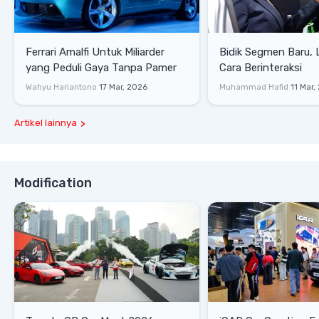
Ferrari Amalfi Untuk Miliarder
Bidik Segmen Baru,
yang Peduli Gaya Tanpa Pamer
Cara Berinteraksi
Wahyu Hariantono
17 Mar, 2026
Muhammad Hafid
11 Mar,
Artikel lainnya
Modification