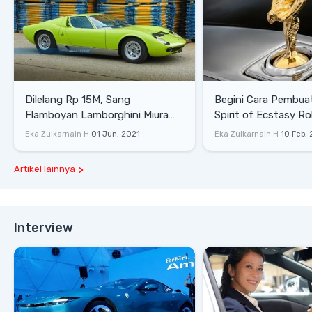
Dilelang Rp 15M, Sang
Begini Cara Pembua
Flamboyan Lamborghini Miura
Spirit of Ecstasy Ro
P400 S
Eka Zulkarnain H
01 Jun, 2021
Eka Zulkarnain H
10 Feb,
Artikel lainnya
Interview