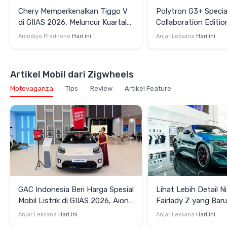
Chery Memperkenalkan Tiggo V
Polytron G3+ Specia
di GIIAS 2026, Meluncur Kuartal
Collaboration Editio
Keempat
GIIAS 2026, Pakai S
Anindiyo Pradhono
Hari ini
Anjar Leksana
Hari ini
dan Velg HSR
Artikel Mobil dari Zigwheels
Motovaganza
Tips
Review
Artikel Feature
GAC Indonesia Beri Harga Spesial
Lihat Lebih Detail N
Mobil Listrik di GIIAS 2026, Aion
Fairlady Z yang Bar
UT Mulai Rp299 Juta
di GIIAS 2026
Anjar Leksana
Hari ini
Anjar Leksana
Hari ini