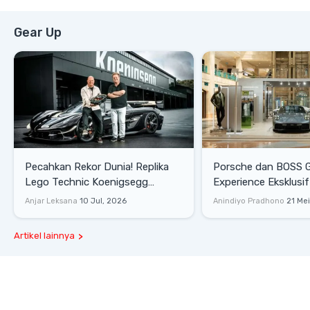
Gear Up
Pecahkan Rekor Dunia! Replika
Porsche dan BOSS 
Lego Technic Koenigsegg
Experience Eksklusif
Sadair's Spear Ukuran Asli Sukses
Senayan, Hadirkan 
Anjar Leksana
10 Jul, 2026
Anindiyo Pradhono
21 Me
Melesat 111 Km/Jam
Gaya Hidup dan Mob
Artikel lainnya