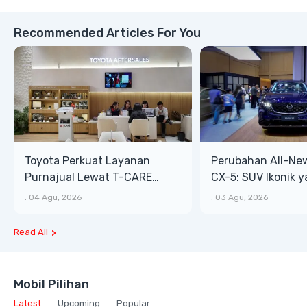
Recommended Articles For You
Toyota Perkuat Layanan
Perubahan All-Ne
Purnajual Lewat T-CARE
CX-5: SUV Ikonik 
XTRA, Manfaat Lebih Besar
Bongsor, Mewah, 
.
04 Agu, 2026
.
03 Agu, 2026
Read All
Mobil Pilihan
Latest
Upcoming
Popular