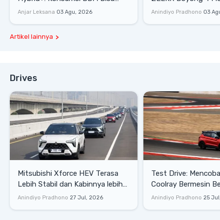
Tembus 27,7 Km/Liter
Mewah di GIIAS 202
Anjar Leksana
03 Agu, 2026
Anindiyo Pradhono
03 Ag
Artikel lainnya
Drives
Mitsubishi Xforce HEV Terasa
Test Drive: Mencoba Geely
Lebih Stabil dan Kabinnya lebih
Coolray Bermesin B
Senyap
di Sirkuit Mandalika
Anindiyo Pradhono
27 Jul, 2026
Anindiyo Pradhono
25 Jul