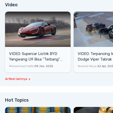
Video
VIDEO: Supercar Listrik BYD
VIDEO: Terpancing W
Yangwang U9 Bisa "Terbang"
Dodge Viper Tabrak M
Lewati Rintangan
Saat Burnout
Muhammad Hafid
08 Jan, 2025
Alvando Noya
22 Apr, 20
Artikel lainnya
Hot Topics