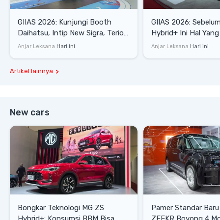
GIIAS 2026: Kunjungi Booth
GIIAS 2026: Sebelum
Daihatsu, Intip New Sigra, Terios
Hybrid+ Ini Hal Yang
SE hingga Gran Max Blind Van
Diketahui
Anjar Leksana
Hari ini
Anjar Leksana
Hari ini
Artikel lainnya
New cars
Bongkar Teknologi MG ZS
Pamer Standar Baru
Hybrid+: Konsumsi BBM Bisa
ZEEKR Boyong 4 Mobi