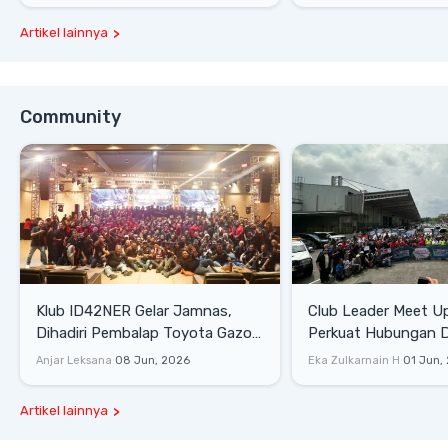
Artikel lainnya
Community
Klub ID42NER Gelar Jamnas,
Club Leader Meet U
Dihadiri Pembalap Toyota Gazoo
Perkuat Hubungan D
Racing
Dengan Komunitas
Anjar Leksana
08 Jun, 2026
Eka Zulkarnain H
01 Jun,
Artikel lainnya