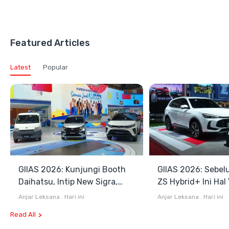
Featured Articles
Latest
Popular
GIIAS 2026: Kunjungi Booth
GIIAS 2026: Sebel
Daihatsu, Intip New Sigra,
ZS Hybrid+ Ini Hal
Terios SE hingga Gran Max
Diketahui
Anjar Leksana
.
Hari ini
Anjar Leksana
.
Hari ini
Blind Van
Read All