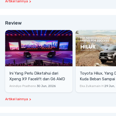
Artikel lainnya
Review
Ini Yang Perlu Diketahui dari
Toyota Hilux, Yang 
Xpeng X9 Facelift dan G6 AWD
Kuda Beban Sampai 
Lifestyle
Anindiyo Pradhono
30 Jun, 2026
Eka Zulkarnain H
29 Jun,
Artikel lainnya