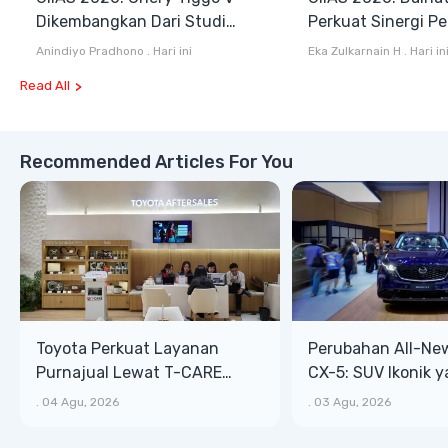
Dikembangkan Dari Studi
Perkuat Sinergi P
Komprehensif di Indonesia
dan Industri Otom
Anindiyo Pradhono
.
Hari ini
Eka Zulkarnain H
.
Hari in
Read All
Recommended Articles For You
Toyota Perkuat Layanan
Perubahan All-Ne
Purnajual Lewat T-CARE
CX-5: SUV Ikonik 
XTRA, Manfaat Lebih Besar
Bongsor, Mewah, 
.
04 Agu, 2026
.
03 Agu, 2026