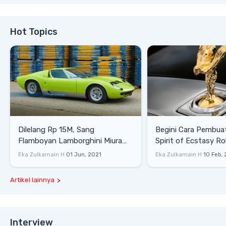
Hot Topics
Dilelang Rp 15M, Sang
Begini Cara Pembua
Flamboyan Lamborghini Miura
Spirit of Ecstasy Ro
P400 S
Eka Zulkarnain H
01 Jun, 2021
Eka Zulkarnain H
10 Feb,
Artikel lainnya
Interview