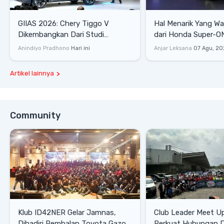
GIIAS 2026: Chery Tiggo V
Hal Menarik Yang Waj
Dikembangkan Dari Studi
dari Honda Super-ONE Sel
Komprehensif di Indonesia
Harga
Anindiyo Pradhono
Hari ini
Anjar Leksana
07 Agu, 20
Artikel lainnya
Community
Klub ID42NER Gelar Jamnas,
Club Leader Meet U
Dihadiri Pembalap Toyota Gazoo
Perkuat Hubungan D