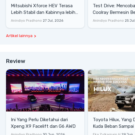
Mitsubishi Xforce HEV Terasa
Test Drive: Mencoba Geely
Lebih Stabil dan Kabinnya lebih
Coolray Bermesin B
Senyap
di Sirkuit Mandalika
Anindiyo Pradhono
27 Jul, 2026
Anindiyo Pradhono
25 Jul
Artikel lainnya
Review
Ini Yang Perlu Diketahui dari
Toyota Hilux, Yang 
Xpeng X9 Facelift dan G6 AWD
Kuda Beban Sampai 
Lifestyle
Anindiyo Pradhono
30 Jun, 2026
Eka Zulkarnain H
29 Jun,