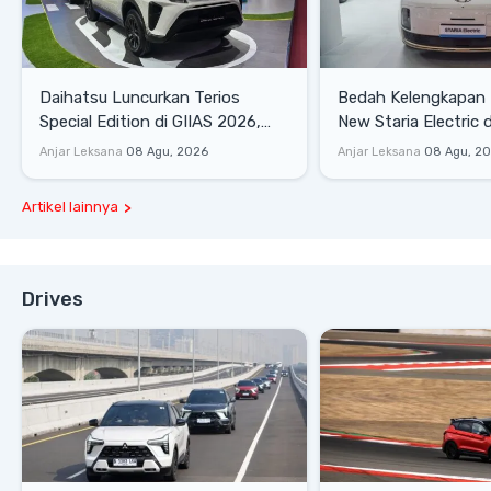
Daihatsu Luncurkan Terios
Bedah Kelengkapan
Special Edition di GIIAS 2026,
New Staria Electric 
Stok Terbatas
yang Dikenalkan di 
Anjar Leksana
08 Agu, 2026
Anjar Leksana
08 Agu, 2
Artikel lainnya
Drives