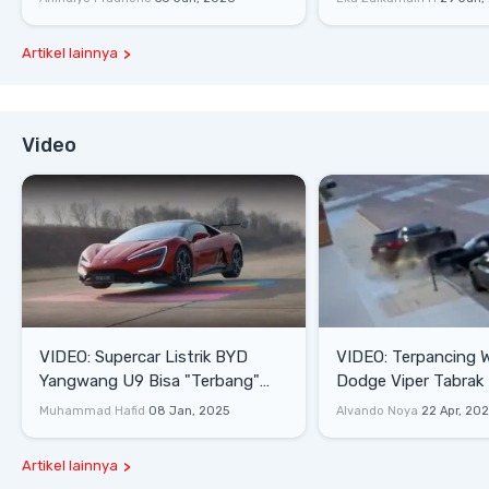
Artikel lainnya
Video
VIDEO: Supercar Listrik BYD
VIDEO: Terpancing W
Yangwang U9 Bisa "Terbang"
Dodge Viper Tabrak M
Lewati Rintangan
Saat Burnout
Muhammad Hafid
08 Jan, 2025
Alvando Noya
22 Apr, 20
Artikel lainnya