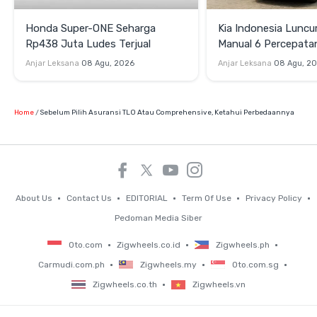
Honda Super-ONE Seharga
Kia Indonesia Luncu
Rp438 Juta Ludes Terjual
Manual 6 Percepata
Rp269 Juta
Anjar Leksana
08 Agu, 2026
Anjar Leksana
08 Agu, 2
Home
Sebelum Pilih Asuransi TLO Atau Comprehensive, Ketahui Perbedaannya
About Us
Contact Us
EDITORIAL
Term Of Use
Privacy Policy
Pedoman Media Siber
Oto.com
Zigwheels.co.id
Zigwheels.ph
Carmudi.com.ph
Zigwheels.my
Oto.com.sg
Zigwheels.co.th
Zigwheels.vn