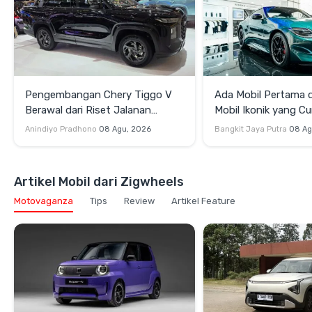
Pengembangan Chery Tiggo V
Ada Mobil Pertama di
Berawal dari Riset Jalanan
Mobil Ikonik yang Cu
Indonesia
di GIIAS 2026
Anindiyo Pradhono
08 Agu, 2026
Bangkit Jaya Putra
08 Ag
Artikel Mobil dari Zigwheels
Motovaganza
Tips
Review
Artikel Feature