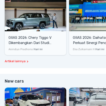
GIIAS 2026: Chery Tiggo V
GIIAS 2026: Daihats
Dikembangkan Dari Studi
Perkuat Sinergi Pen
Komprehensif di Indonesia
Industri Otomotif
Anindiyo Pradhono
Hari ini
Eka Zulkarnain H
Hari ini
Artikel lainnya
New cars