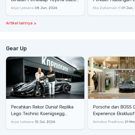
Racing
Dengan Komunitas
Anjar Leksana
08 Jun, 2026
Eka Zulkarnain H
01 Jun,
Artikel lainnya
Gear Up
Pecahkan Rekor Dunia! Replika
Porsche dan BOSS 
Lego Technic Koenigsegg
Experience Eksklusif
Sadair's Spear Ukuran Asli Sukses
Senayan, Hadirkan 
Anjar Leksana
10 Jul, 2026
Anindiyo Pradhono
21 Me
Melesat 111 Km/Jam
Gaya Hidup dan Mob