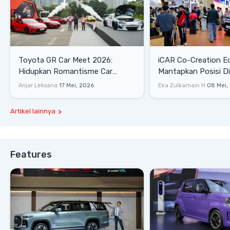
Toyota GR Car Meet 2026:
iCAR Co-Creation E
Hidupkan Romantisme Car
Mantapkan Posisi D
Culture Era 90-an
Gaya Hidup
Anjar Leksana
17 Mei, 2026
Eka Zulkarnain H
08 Mei,
Artikel lainnya
Features