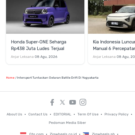
Honda Super-ONE Seharga
Kia Indonesia Luncu
Rp438 Juta Ludes Terjual
Manual 6 Percepata
Rp269 Juta
Anjar Leksana
08 Agu, 2026
Anjar Leksana
08 Agu, 2
Home
Intersport Tuntaskan Gelaran Battle Drift Di Yogyakarta
About Us
Contact Us
EDITORIAL
Term Of Use
Privacy Policy
Pedoman Media Siber
Oto.com
Zigwheels.co.id
Zigwheels.ph