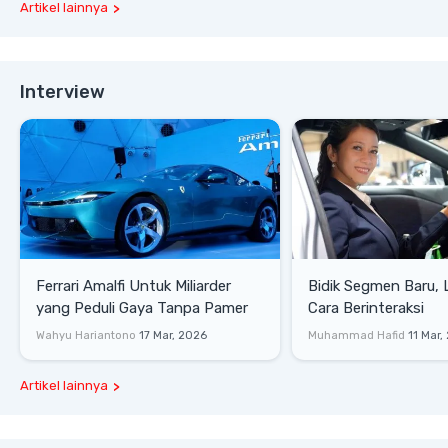
Artikel lainnya
Interview
Ferrari Amalfi Untuk Miliarder
Bidik Segmen Baru,
yang Peduli Gaya Tanpa Pamer
Cara Berinteraksi
Wahyu Hariantono
17 Mar, 2026
Muhammad Hafid
11 Mar,
Artikel lainnya