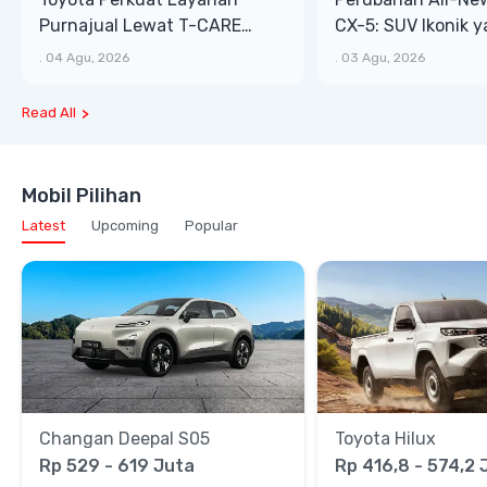
Purnajual Lewat T-CARE
CX-5: SUV Ikonik 
XTRA, Manfaat Lebih Besar
Bongsor, Mewah, 
.
04 Agu, 2026
.
03 Agu, 2026
Read All
Mobil Pilihan
Latest
Upcoming
Popular
Changan Deepal S05
Toyota Hilux
Rp 529 - 619 Juta
Rp 416,8 - 574,2 