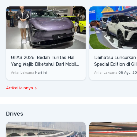
GIIAS 2026: Bedah Tuntas Hal
Daihatsu Luncurkan 
Yang Wajib Diketahui Dari Mobil
Special Edition di G
Pintar Xpeng L03
Stok Terbatas
Anjar Leksana
Hari ini
Anjar Leksana
08 Agu, 2
Artikel lainnya
Drives