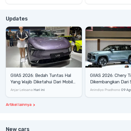
Updates
GIIAS 2026: Bedah Tuntas Hal
GIIAS 2026: Chery T
Yang Wajib Diketahui Dari Mobil
Dikembangkan Dari 
Pintar Xpeng L03
Komprehensif di Ind
Anjar Leksana
Hari ini
Anindiyo Pradhono
09 Ag
Artikel lainnya
New cars