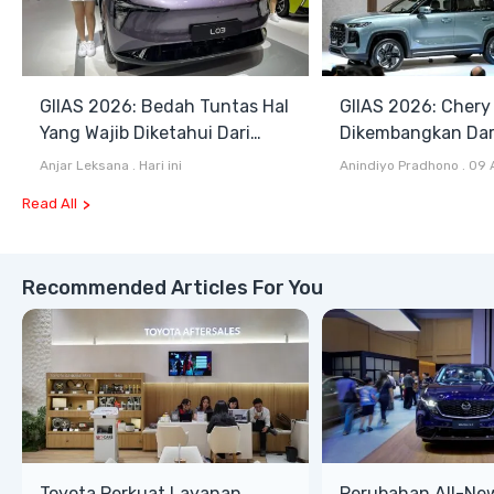
GIIAS 2026: Bedah Tuntas Hal
GIIAS 2026: Chery
Yang Wajib Diketahui Dari
Dikembangkan Dar
Mobil Pintar Xpeng L03
Komprehensif di I
Anjar Leksana
.
Hari ini
Anindiyo Pradhono
.
09 
Read All
Recommended Articles For You
Toyota Perkuat Layanan
Perubahan All-Ne