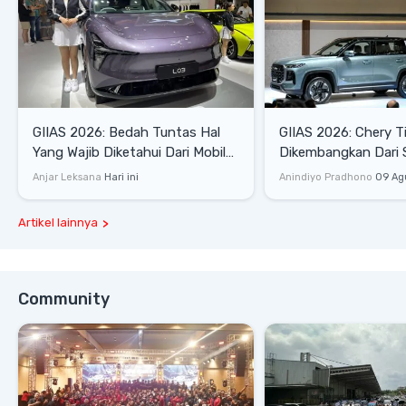
GIIAS 2026: Bedah Tuntas Hal
GIIAS 2026: Chery T
Yang Wajib Diketahui Dari Mobil
Dikembangkan Dari 
Pintar Xpeng L03
Komprehensif di Ind
Anjar Leksana
Hari ini
Anindiyo Pradhono
09 Ag
Artikel lainnya
Community