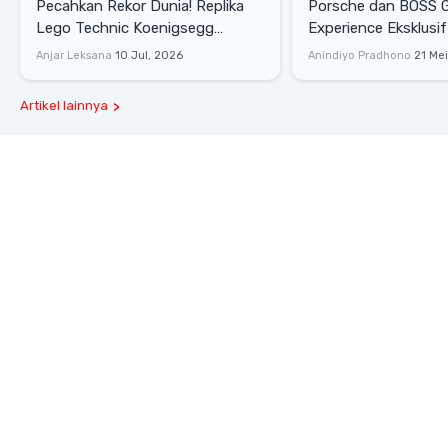
Pecahkan Rekor Dunia! Replika
Porsche dan BOSS 
Lego Technic Koenigsegg
Experience Eksklusif
Sadair's Spear Ukuran Asli Sukses
Senayan, Hadirkan 
Anjar Leksana
10 Jul, 2026
Anindiyo Pradhono
21 Me
Melesat 111 Km/Jam
Gaya Hidup dan Mob
Artikel lainnya