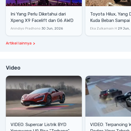
Ini Yang Perlu Diketahui dari
Toyota Hilux, Yang 
Xpeng X9 Facelift dan G6 AWD
Kuda Beban Sampai 
Lifestyle
Anindiyo Pradhono
30 Jun, 2026
Eka Zulkarnain H
29 Jun,
Artikel lainnya
Video
VIDEO: Supercar Listrik BYD
VIDEO: Terpancing W
Yangwang U9 Bisa "Terbang"
Dodge Viper Tabrak M