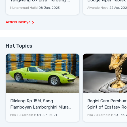
Lewati Rintangan
Saat Burnout
Muhammad Hafid
08 Jan, 2025
Alvando Noya
22 Apr, 20
Artikel lainnya
Hot Topics
Dilelang Rp 15M, Sang
Begini Cara Pembua
Flamboyan Lamborghini Miura
Spirit of Ecstasy Ro
P400 S
Eka Zulkarnain H
01 Jun, 2021
Eka Zulkarnain H
10 Feb,