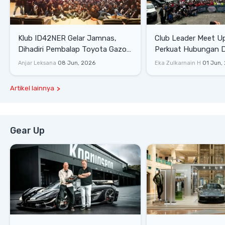
Klub ID42NER Gelar Jamnas,
Club Leader Meet U
Dihadiri Pembalap Toyota Gazoo
Perkuat Hubungan D
Racing
Dengan Komunitas
Anjar Leksana
08 Jun, 2026
Eka Zulkarnain H
01 Jun,
Artikel lainnya
Gear Up