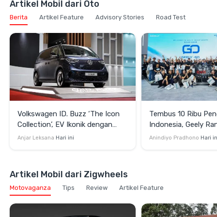
Artikel Mobil dari Oto
Berita
Artikel Feature
Advisory Stories
Road Test
Volkswagen ID. Buzz ‘The Icon
Tembus 10 Ribu Pen
Collection’, EV Ikonik dengan
Indonesia, Geely Ra
Kabin Fleksibel
Komunitas EX5IS d
Anjar Leksana
Hari ini
Anindiyo Pradhono
Hari in
Artikel Mobil dari Zigwheels
Motovaganza
Tips
Review
Artikel Feature