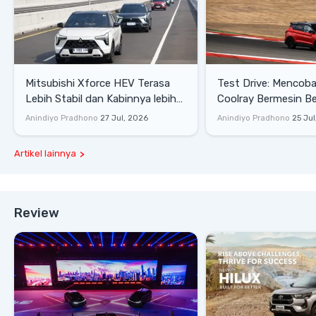
Mitsubishi Xforce HEV Terasa
Test Drive: Mencoba Geely
Lebih Stabil dan Kabinnya lebih
Coolray Bermesin B
Senyap
di Sirkuit Mandalika
Anindiyo Pradhono
27 Jul, 2026
Anindiyo Pradhono
25 Jul
Artikel lainnya
Review