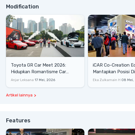
Modification
Toyota GR Car Meet 2026:
iCAR Co-Creation E
Hidupkan Romantisme Car
Mantapkan Posisi D
Culture Era 90-an
Gaya Hidup
Anjar Leksana
17 Mei, 2026
Eka Zulkarnain H
08 Mei,
Artikel lainnya
Features