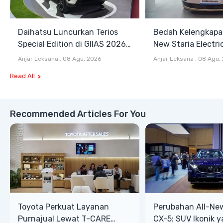
Daihatsu Luncurkan Terios
Bedah Kelengkapa
Special Edition di GIIAS 2026,
New Staria Electri
Stok Terbatas
Hybrid yang Diken
Anjar Leksana
.
08 Agu, 2026
Anjar Leksana
.
08 Agu,
GIIAS 2026
Read All
Recommended Articles For You
Toyota Perkuat Layanan
Perubahan All-Ne
Purnajual Lewat T-CARE
CX-5: SUV Ikonik 