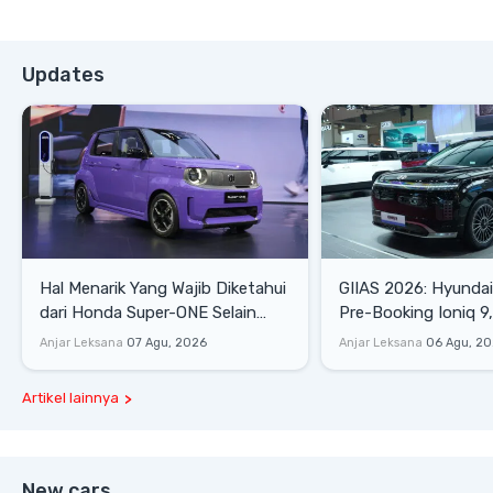
Updates
Hal Menarik Yang Wajib Diketahui
GIIAS 2026: Hyunda
dari Honda Super-ONE Selain
Pre-Booking Ioniq 9,
Harga
Rp1,49 Miliar
Anjar Leksana
07 Agu, 2026
Anjar Leksana
06 Agu, 2
Artikel lainnya
New cars