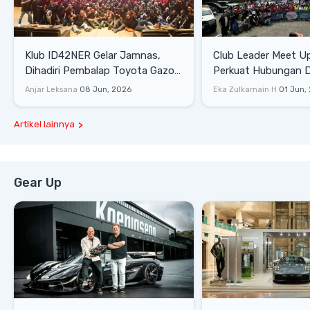
Klub ID42NER Gelar Jamnas,
Club Leader Meet U
Dihadiri Pembalap Toyota Gazoo
Perkuat Hubungan D
Racing
Dengan Komunitas
Anjar Leksana
08 Jun, 2026
Eka Zulkarnain H
01 Jun,
Artikel lainnya
Gear Up