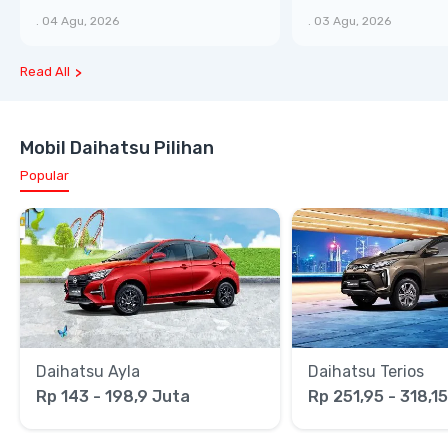
XTRA, Manfaat Lebih Besar
Bongsor, Mewah, 
.
04 Agu, 2026
.
03 Agu, 2026
Read All
Mobil Daihatsu Pilihan
Popular
Daihatsu Ayla
Daihatsu Terios
Rp 143 - 198,9 Juta
Rp 251,95 - 318,1