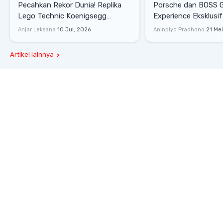
Pecahkan Rekor Dunia! Replika
Porsche dan BOSS 
Lego Technic Koenigsegg
Experience Eksklusif
Sadair's Spear Ukuran Asli Sukses
Senayan, Hadirkan 
Anjar Leksana
10 Jul, 2026
Anindiyo Pradhono
21 Me
Melesat 111 Km/Jam
Gaya Hidup dan Mob
Artikel lainnya