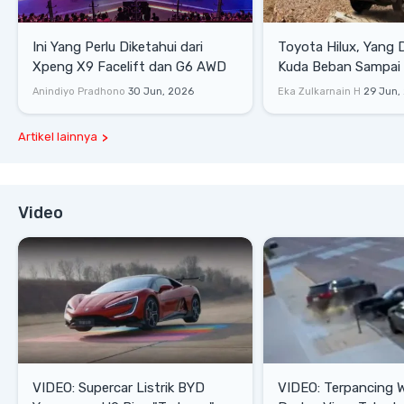
Ini Yang Perlu Diketahui dari
Toyota Hilux, Yang 
Xpeng X9 Facelift dan G6 AWD
Kuda Beban Sampai 
Lifestyle
Anindiyo Pradhono
30 Jun, 2026
Eka Zulkarnain H
29 Jun,
Artikel lainnya
Video
VIDEO: Supercar Listrik BYD
VIDEO: Terpancing W