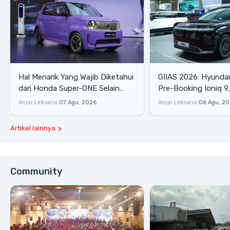
Hal Menarik Yang Wajib Diketahui
GIIAS 2026: Hyunda
dari Honda Super-ONE Selain
Pre-Booking Ioniq 9,
Harga
Rp1,49 Miliar
Anjar Leksana
07 Agu, 2026
Anjar Leksana
06 Agu, 2
Artikel lainnya
Community