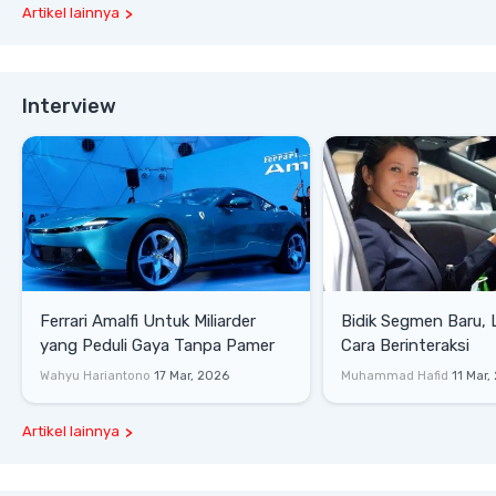
Artikel lainnya
Interview
Ferrari Amalfi Untuk Miliarder
Bidik Segmen Baru,
yang Peduli Gaya Tanpa Pamer
Cara Berinteraksi
Wahyu Hariantono
17 Mar, 2026
Muhammad Hafid
11 Mar,
Artikel lainnya