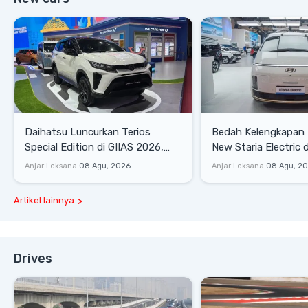
Daihatsu Luncurkan Terios
Bedah Kelengkapan
Special Edition di GIIAS 2026,
New Staria Electric 
Stok Terbatas
yang Dikenalkan di 
Anjar Leksana
08 Agu, 2026
Anjar Leksana
08 Agu, 2
Artikel lainnya
Drives