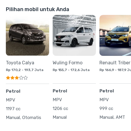
Pilihan mobil untuk Anda
Toyota Calya
Wuling Formo
Renault Triber
Rp 170,2 - 193,7 Juta
Rp 155,7 - 172,6 Juta
Rp 166,9 - 187,9 J
Petrol
Petrol
Petrol
MPV
MPV
MPV
1206 cc
999 cc
1197 cc
Manual
Manual, AMT
Manual, Otomatis