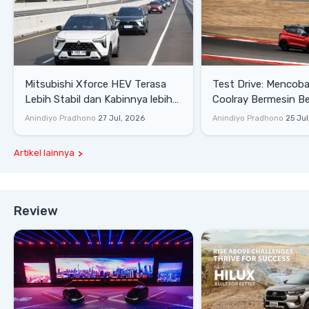
Mitsubishi Xforce HEV Terasa
Test Drive: Mencoba Geely
Lebih Stabil dan Kabinnya lebih
Coolray Bermesin B
Senyap
di Sirkuit Mandalika
Anindiyo Pradhono
27 Jul, 2026
Anindiyo Pradhono
25 Jul
Artikel lainnya
Review