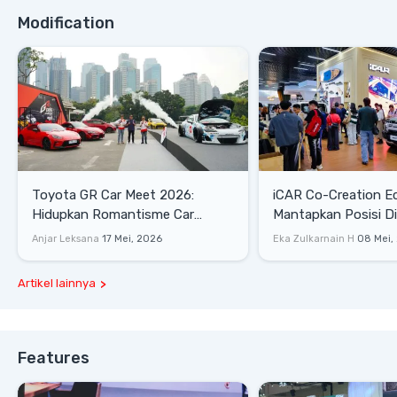
Modification
Toyota GR Car Meet 2026:
iCAR Co-Creation E
Hidupkan Romantisme Car
Mantapkan Posisi D
Culture Era 90-an
Gaya Hidup
Anjar Leksana
17 Mei, 2026
Eka Zulkarnain H
08 Mei,
Artikel lainnya
Features