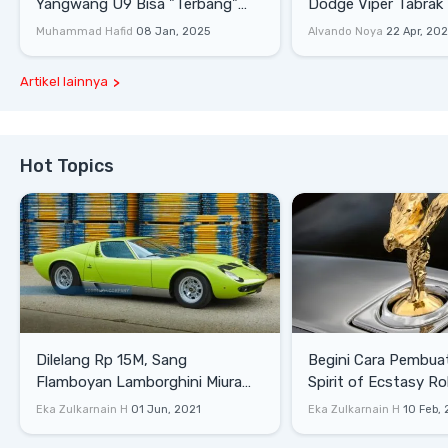
Yangwang U9 Bisa "Terbang"
Dodge Viper Tabrak M
Lewati Rintangan
Saat Burnout
Muhammad Hafid
08 Jan, 2025
Alvando Noya
22 Apr, 20
Artikel lainnya
Hot Topics
Dilelang Rp 15M, Sang
Begini Cara Pembua
Flamboyan Lamborghini Miura
Spirit of Ecstasy Ro
P400 S
Eka Zulkarnain H
01 Jun, 2021
Eka Zulkarnain H
10 Feb,