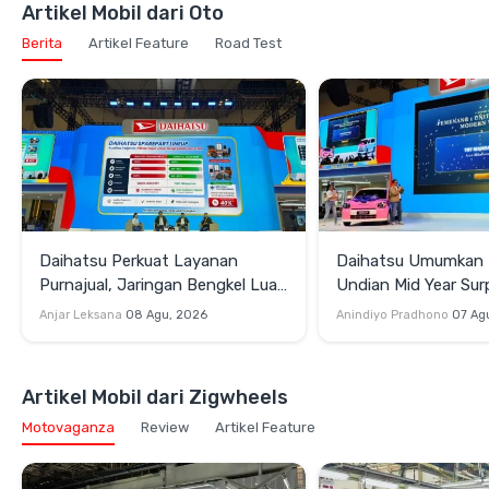
Artikel Mobil dari Oto
Berita
Artikel Feature
Road Test
Daihatsu Perkuat Layanan
Daihatsu Umumkan
Purnajual, Jaringan Bengkel Luas
Undian Mid Year Sur
hingga Garansi Suku Cadang 24
2026
Anjar Leksana
08 Agu, 2026
Anindiyo Pradhono
07 Ag
Jam
Artikel Mobil dari Zigwheels
Motovaganza
Review
Artikel Feature