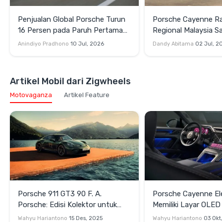
Penjualan Global Porsche Turun
Porsche Cayenne Ra
16 Persen pada Paruh Pertama
Regional Malaysia S
2026, Porsche 911 Justru
Penggemar di Indon
Anindiyo Pradhono
10 Jul, 2026
Dandy Abitama
02 Jul, 2
Meroket
Artikel Mobil dari Zigwheels
Motovaganza
Artikel Feature
Porsche 911 GT3 90 F. A.
Porsche Cayenne El
Porsche: Edisi Kolektor untuk
Memiliki Layar OLED
Merayakan 90 Tahun F. A.
Wahyu Hariantono
15 Des, 2025
Wahyu Hariantono
03 Okt