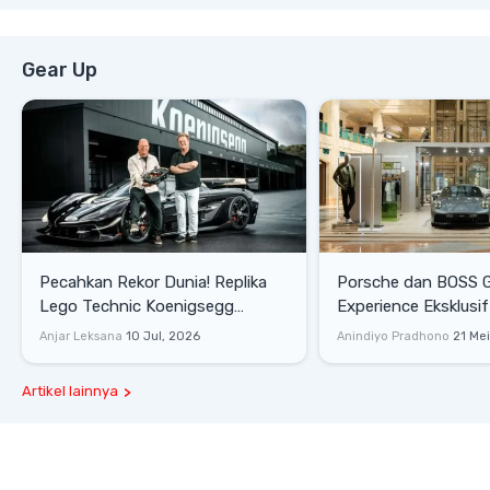
Gear Up
Pecahkan Rekor Dunia! Replika
Porsche dan BOSS 
Lego Technic Koenigsegg
Experience Eksklusif
Sadair's Spear Ukuran Asli Sukses
Senayan, Hadirkan 
Anjar Leksana
10 Jul, 2026
Anindiyo Pradhono
21 Me
Melesat 111 Km/Jam
Gaya Hidup dan Mob
Artikel lainnya