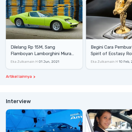
Dilelang Rp 15M, Sang
Begini Cara Pembua
Flamboyan Lamborghini Miura
Spirit of Ecstasy Ro
P400 S
Eka Zulkarnain H
01 Jun, 2021
Eka Zulkarnain H
10 Feb,
Artikel lainnya
Interview