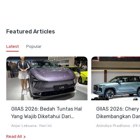
Featured Articles
Latest
Popular
GIIAS 2026: Bedah Tuntas Hal
GIIAS 2026: Chery
Yang Wajib Diketahui Dari
Dikembangkan Dar
Mobil Pintar Xpeng L03
Komprehensif di I
Anjar Leksana
.
Hari ini
Anindiyo Pradhono
.
09 
Read All