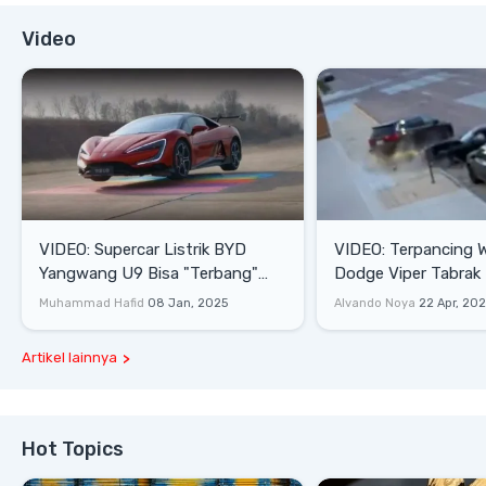
Video
VIDEO: Supercar Listrik BYD
VIDEO: Terpancing W
Yangwang U9 Bisa "Terbang"
Dodge Viper Tabrak M
Lewati Rintangan
Saat Burnout
Muhammad Hafid
08 Jan, 2025
Alvando Noya
22 Apr, 20
Artikel lainnya
Hot Topics