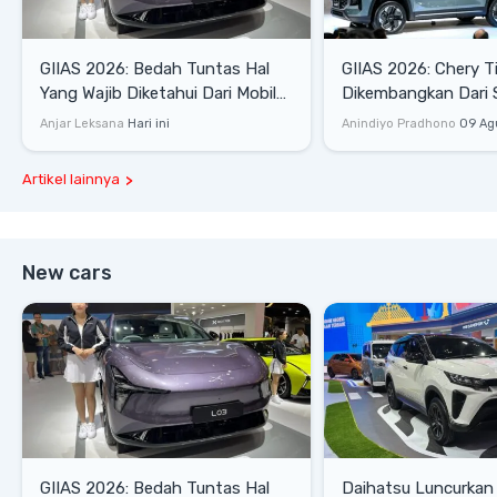
GIIAS 2026: Bedah Tuntas Hal
GIIAS 2026: Chery T
Yang Wajib Diketahui Dari Mobil
Dikembangkan Dari 
Pintar Xpeng L03
Komprehensif di Ind
Anjar Leksana
Hari ini
Anindiyo Pradhono
09 Ag
Artikel lainnya
New cars
GIIAS 2026: Bedah Tuntas Hal
Daihatsu Luncurkan 