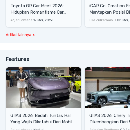
Toyota GR Car Meet 2026:
iCAR Co-Creation E
Hidupkan Romantisme Car
Mantapkan Posisi D
Culture Era 90-an
Gaya Hidup
Anjar Leksana
17 Mei, 2026
Eka Zulkarnain H
08 Mei,
Artikel lainnya
Features
GIIAS 2026: Bedah Tuntas Hal
GIIAS 2026: Chery T
Yang Wajib Diketahui Dari Mobil
Dikembangkan Dari 
Pintar Xpeng L03
Komprehensif di Ind
Anjar Leksana
Hari ini
Anindiyo Pradhono
09 Ag