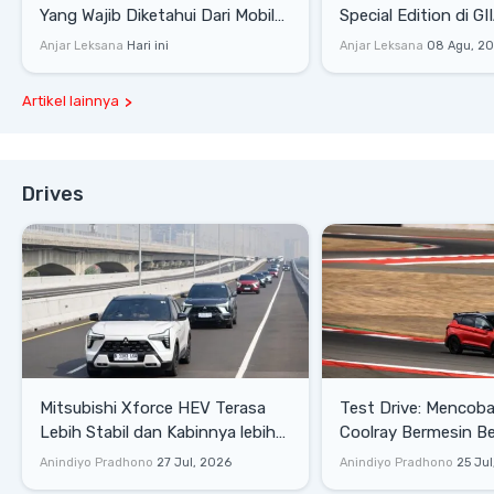
Yang Wajib Diketahui Dari Mobil
Special Edition di G
Pintar Xpeng L03
Stok Terbatas
Anjar Leksana
Hari ini
Anjar Leksana
08 Agu, 2
Artikel lainnya
Drives
Mitsubishi Xforce HEV Terasa
Test Drive: Mencoba Geely
Lebih Stabil dan Kabinnya lebih
Coolray Bermesin B
Senyap
di Sirkuit Mandalika
Anindiyo Pradhono
27 Jul, 2026
Anindiyo Pradhono
25 Jul