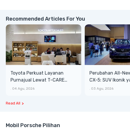
Recommended Articles For You
Toyota Perkuat Layanan
Perubahan All-Ne
Purnajual Lewat T-CARE
CX-5: SUV Ikonik 
XTRA, Manfaat Lebih Besar
Bongsor, Mewah, 
.
04 Agu, 2026
.
03 Agu, 2026
Read All
Mobil Porsche Pilihan