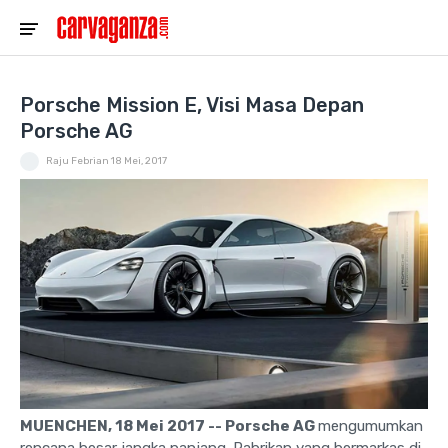
Porsche Mission E, Visi Masa Depan
Porsche AG
Raju Febrian
18 Mei, 2017
MUENCHEN, 18 Mei 2017 --
Porsche AG
mengumumkan
rencana besar jangka panjang. Pabrikan yang bermarkas di