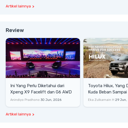
Artikel lainnya
Review
Ini Yang Perlu Diketahui dari
Toyota Hilux, Yang 
Xpeng X9 Facelift dan G6 AWD
Kuda Beban Sampai 
Lifestyle
Anindiyo Pradhono
30 Jun, 2026
Eka Zulkarnain H
29 Jun,
Artikel lainnya