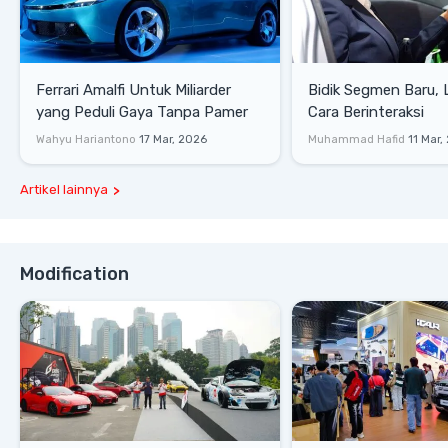
Ferrari Amalfi Untuk Miliarder
Bidik Segmen Baru,
yang Peduli Gaya Tanpa Pamer
Cara Berinteraksi
Wahyu Hariantono
17 Mar, 2026
Muhammad Hafid
11 Mar,
Artikel lainnya
Modification