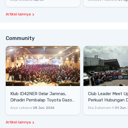
Artikel lainnya
Community
Klub ID42NER Gelar Jamnas,
Club Leader Meet U
Dihadiri Pembalap Toyota Gazoo
Perkuat Hubungan D
Racing
Dengan Komunitas
Anjar Leksana
08 Jun, 2026
Eka Zulkarnain H
01 Jun,
Artikel lainnya