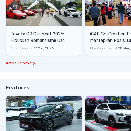
Toyota GR Car Meet 2026:
iCAR Co-Creation E
Hidupkan Romantisme Car
Mantapkan Posisi D
Culture Era 90-an
Gaya Hidup
Anjar Leksana
17 Mei, 2026
Eka Zulkarnain H
08 Mei,
Artikel lainnya
Features