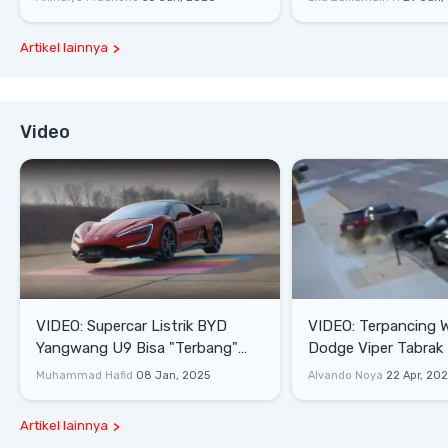
Artikel lainnya
Video
VIDEO: Supercar Listrik BYD
VIDEO: Terpancing W
Yangwang U9 Bisa "Terbang"
Dodge Viper Tabrak M
Lewati Rintangan
Saat Burnout
Muhammad Hafid
08 Jan, 2025
Alvando Noya
22 Apr, 20
Artikel lainnya