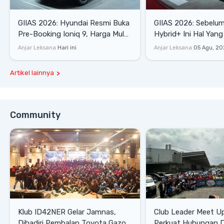
GIIAS 2026: Hyundai Resmi Buka
GIIAS 2026: Sebelum
Pre-Booking Ioniq 9, Harga Mulai
Hybrid+ Ini Hal Yang
Rp1,49 Miliar
Diketahui
Anjar Leksana
Hari ini
Anjar Leksana
05 Agu, 20
Artikel lainnya
Community
Klub ID42NER Gelar Jamnas,
Club Leader Meet U
Dihadiri Pembalap Toyota Gazoo
Perkuat Hubungan D