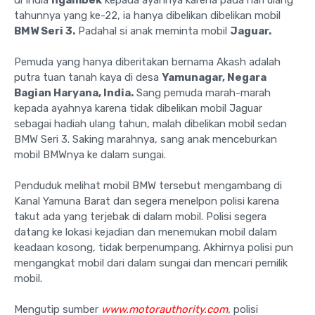
di India
ngambek
kepada ayahnya karena pada hari ulang
tahunnya yang ke-22, ia hanya dibelikan dibelikan mobil
BMW Seri 3.
Padahal si anak meminta mobil
Jaguar.
Pemuda yang hanya diberitakan bernama Akash adalah
putra tuan tanah kaya di desa
Yamunagar, Negara
Bagian Haryana, India.
Sang pemuda marah-marah
kepada ayahnya karena tidak dibelikan mobil Jaguar
sebagai hadiah ulang tahun, malah dibelikan mobil sedan
BMW Seri 3. Saking marahnya, sang anak menceburkan
mobil BMWnya ke dalam sungai.
Penduduk melihat mobil BMW tersebut mengambang di
Kanal Yamuna Barat dan segera menelpon polisi karena
takut ada yang terjebak di dalam mobil. Polisi segera
datang ke lokasi kejadian dan menemukan mobil dalam
keadaan kosong, tidak berpenumpang. Akhirnya polisi pun
mengangkat mobil dari dalam sungai dan mencari pemilik
mobil.
Mengutip sumber
www.motorauthority.com
,
polisi