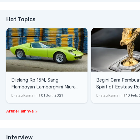
Hot Topics
Dilelang Rp 15M, Sang
Begini Cara Pembua
Flamboyan Lamborghini Miura
Spirit of Ecstasy Ro
P400 S
Eka Zulkarnain H
01 Jun, 2021
Eka Zulkarnain H
10 Feb,
Artikel lainnya
Interview