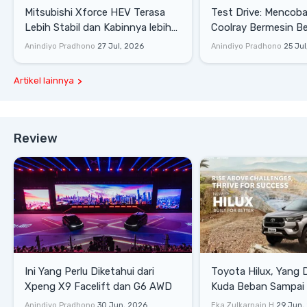
Mitsubishi Xforce HEV Terasa
Test Drive: Mencoba Geely
Lebih Stabil dan Kabinnya lebih
Coolray Bermesin B
Senyap
di Sirkuit Mandalika
Anindiyo Pradhono
27 Jul, 2026
Anindiyo Pradhono
25 Jul
Artikel lainnya
Review
Ini Yang Perlu Diketahui dari
Toyota Hilux, Yang 
Xpeng X9 Facelift dan G6 AWD
Kuda Beban Sampai 
Lifestyle
Anindiyo Pradhono
30 Jun, 2026
Eka Zulkarnain H
29 Jun,