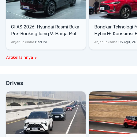
GIIAS 2026: Hyundai Resmi Buka
Bongkar Teknologi 
Pre-Booking Ioniq 9, Harga Mulai
Hybrid+: Konsumsi 
Rp1,49 Miliar
Tembus 27,7 Km/Lit
Anjar Leksana
Hari ini
Anjar Leksana
03 Agu, 20
Artikel lainnya
Drives