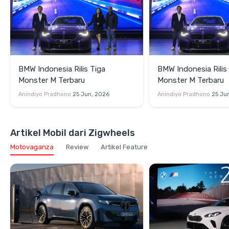
BMW Indonesia Rilis Tiga
BMW Indonesia Rilis
Monster M Terbaru
Monster M Terbaru
Anindiyo Pradhono
25 Jun, 2026
Anindiyo Pradhono
25 Ju
Artikel Mobil dari Zigwheels
Motovaganza
Review
Artikel Feature