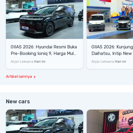
GIIAS 2026: Hyundai Resmi Buka
GIIAS 2026: Kunjung
Pre-Booking Ioniq 9, Harga Mulai
Daihatsu, Intip New 
Rp1,49 Miliar
SE hingga Gran Max 
Anjar Leksana
Hari ini
Anjar Leksana
Hari ini
Artikel lainnya
New cars