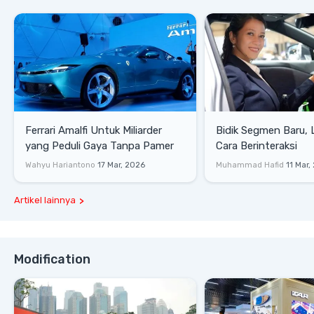
Ferrari Amalfi Untuk Miliarder
Bidik Segmen Baru,
yang Peduli Gaya Tanpa Pamer
Cara Berinteraksi
Wahyu Hariantono
17 Mar, 2026
Muhammad Hafid
11 Mar,
Artikel lainnya
Modification