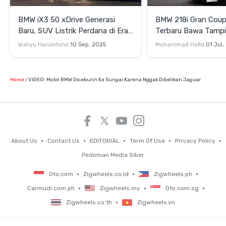
BMW iX3 50 xDrive Generasi
BMW 218i Gran Coup
Baru, SUV Listrik Perdana di Era
Terbaru Bawa Tampi
Neue Klasse
Agresif dan Perform
Wahyu Hariantono
10 Sep, 2025
Muhammad Hafid
01 Jul,
Tajam
Home
VIDEO: Mobil BMW Diceburin Ke Sungai Karena Nggak Dibelikan Jaguar
About Us
Contact Us
EDITORIAL
Term Of Use
Privacy Policy
Pedoman Media Siber
Oto.com
Zigwheels.co.id
Zigwheels.ph
Carmudi.com.ph
Zigwheels.my
Oto.com.sg
Zigwheels.co.th
Zigwheels.vn