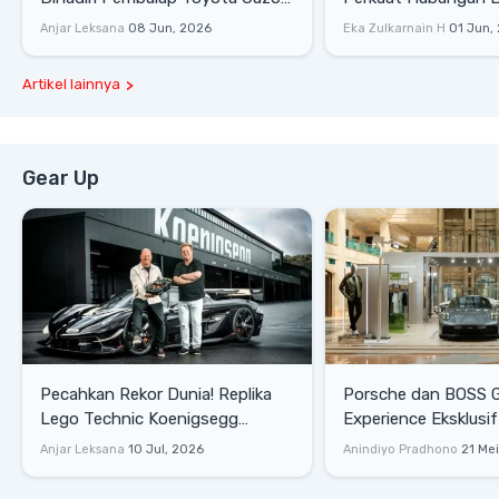
Racing
Dengan Komunitas
Anjar Leksana
08 Jun, 2026
Eka Zulkarnain H
01 Jun,
Artikel lainnya
Gear Up
Pecahkan Rekor Dunia! Replika
Porsche dan BOSS 
Lego Technic Koenigsegg
Experience Eksklusif
Sadair's Spear Ukuran Asli Sukses
Senayan, Hadirkan 
Anjar Leksana
10 Jul, 2026
Anindiyo Pradhono
21 Me
Melesat 111 Km/Jam
Gaya Hidup dan Mob