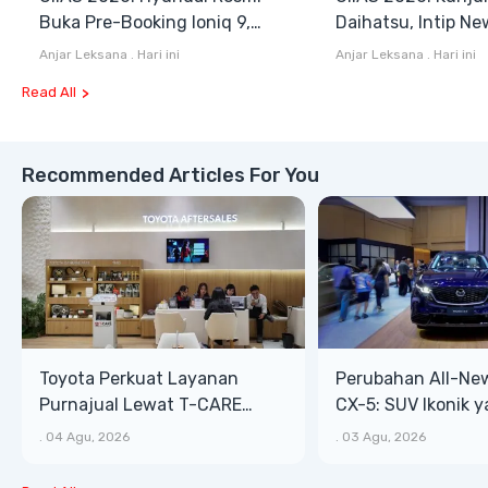
Buka Pre-Booking Ioniq 9,
Daihatsu, Intip Ne
Harga Mulai Rp1,49 Miliar
Terios SE hingga 
Anjar Leksana
.
Hari ini
Anjar Leksana
.
Hari ini
Blind Van
Read All
Recommended Articles For You
Toyota Perkuat Layanan
Perubahan All-Ne
Purnajual Lewat T-CARE
CX-5: SUV Ikonik 
XTRA, Manfaat Lebih Besar
Bongsor, Mewah, 
.
04 Agu, 2026
.
03 Agu, 2026