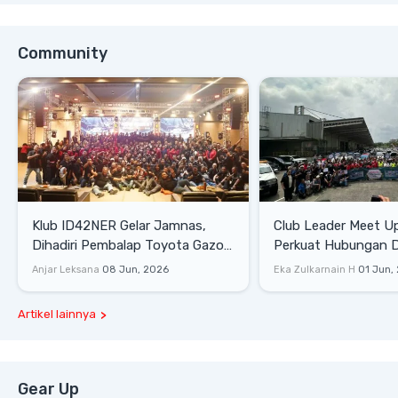
Community
Klub ID42NER Gelar Jamnas,
Club Leader Meet U
Dihadiri Pembalap Toyota Gazoo
Perkuat Hubungan D
Racing
Dengan Komunitas
Anjar Leksana
08 Jun, 2026
Eka Zulkarnain H
01 Jun,
Artikel lainnya
Gear Up