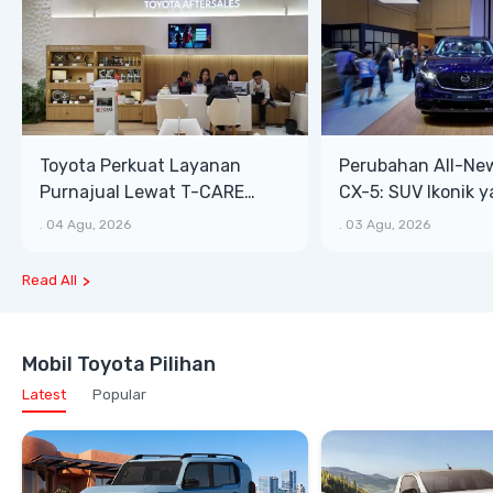
Toyota Perkuat Layanan
Perubahan All-Ne
Purnajual Lewat T-CARE
CX-5: SUV Ikonik 
XTRA, Manfaat Lebih Besar
Bongsor, Mewah, 
.
04 Agu, 2026
.
03 Agu, 2026
Read All
Mobil Toyota Pilihan
Latest
Popular