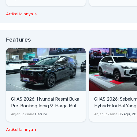
Artikel lainnya
Features
GIIAS 2026: Hyundai Resmi Buka
GIIAS 2026: Sebelum
Pre-Booking Ioniq 9, Harga Mulai
Hybrid+ Ini Hal Yang
Rp1,49 Miliar
Diketahui
Anjar Leksana
Hari ini
Anjar Leksana
05 Agu, 20
Artikel lainnya