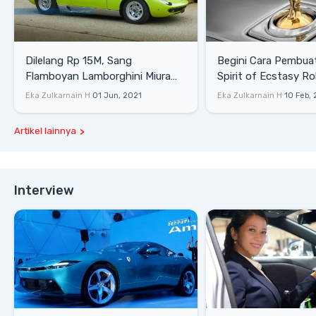
Dilelang Rp 15M, Sang
Begini Cara Pembua
Flamboyan Lamborghini Miura
Spirit of Ecstasy Ro
P400 S
Eka Zulkarnain H
01 Jun, 2021
Eka Zulkarnain H
10 Feb,
Artikel lainnya
Interview