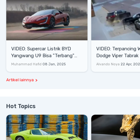
VIDEO: Supercar Listrik BYD
VIDEO: Terpancing W
Yangwang U9 Bisa "Terbang"
Dodge Viper Tabrak M
Lewati Rintangan
Saat Burnout
Muhammad Hafid
08 Jan, 2025
Alvando Noya
22 Apr, 20
Artikel lainnya
Hot Topics