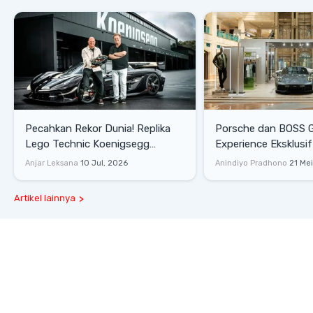
Pecahkan Rekor Dunia! Replika
Porsche dan BOSS 
Lego Technic Koenigsegg
Experience Eksklusif
Sadair's Spear Ukuran Asli Sukses
Senayan, Hadirkan 
Anjar Leksana
10 Jul, 2026
Anindiyo Pradhono
21 Me
Melesat 111 Km/Jam
Gaya Hidup dan Mob
Artikel lainnya