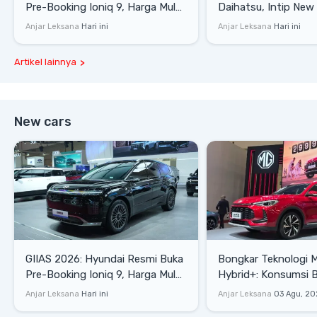
Pre-Booking Ioniq 9, Harga Mulai
Daihatsu, Intip New 
Rp1,49 Miliar
SE hingga Gran Max 
Anjar Leksana
Hari ini
Anjar Leksana
Hari ini
Artikel lainnya
New cars
GIIAS 2026: Hyundai Resmi Buka
Bongkar Teknologi 
Pre-Booking Ioniq 9, Harga Mulai
Hybrid+: Konsumsi 
Rp1,49 Miliar
Tembus 27,7 Km/Lit
Anjar Leksana
Hari ini
Anjar Leksana
03 Agu, 20