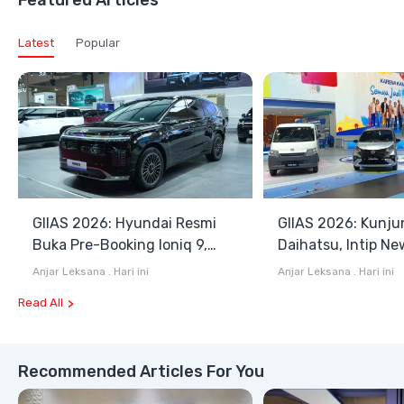
Latest
Popular
GIIAS 2026: Hyundai Resmi
GIIAS 2026: Kunju
Buka Pre-Booking Ioniq 9,
Daihatsu, Intip Ne
Harga Mulai Rp1,49 Miliar
Terios SE hingga 
Anjar Leksana
.
Hari ini
Anjar Leksana
.
Hari ini
Blind Van
Read All
Recommended Articles For You