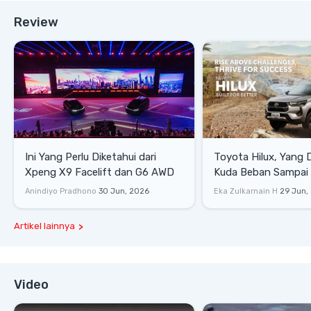
Review
Ini Yang Perlu Diketahui dari
Toyota Hilux, Yang 
Xpeng X9 Facelift dan G6 AWD
Kuda Beban Sampai 
Lifestyle
Anindiyo Pradhono
30 Jun, 2026
Eka Zulkarnain H
29 Jun,
Artikel lainnya
Video