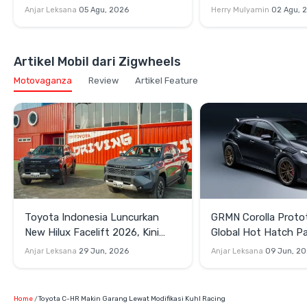
Penjemputan Alphard Hybrid EV
Cruiser 300 HEV da
Anjar Leksana
05 Agu, 2026
Herry Mulyamin
02 Agu, 
Cruiser FJ di GIIAS 
Artikel Mobil dari Zigwheels
Motovaganza
Review
Artikel Feature
Toyota Indonesia Luncurkan
GRMN Corolla Proto
New Hilux Facelift 2026, Kini
Global Hot Hatch Pa
Punya Versi EV
Garapan Gazoo Rac
Anjar Leksana
29 Jun, 2026
Anjar Leksana
09 Jun, 2
Home
Toyota C-HR Makin Garang Lewat Modifikasi Kuhl Racing