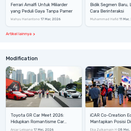
Ferrari Amalfi Untuk Miliarder
Bidik Segmen Baru,
yang Peduli Gaya Tanpa Pamer
Cara Berinteraksi
Wahyu Hariantono
17 Mar, 2026
Muhammad Hafid
11 Mar,
Artikel lainnya
Modification
Toyota GR Car Meet 2026:
iCAR Co-Creation E
Hidupkan Romantisme Car
Mantapkan Posisi D
Culture Era 90-an
Gaya Hidup
Anjar Leksana
17 Mei, 2026
Eka Zulkarnain H
08 Mei,