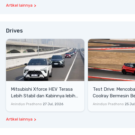
Artikel lainnya
Drives
Mitsubishi Xforce HEV Terasa
Test Drive: Mencoba Geely
Lebih Stabil dan Kabinnya lebih
Coolray Bermesin B
Senyap
di Sirkuit Mandalika
Anindiyo Pradhono
27 Jul, 2026
Anindiyo Pradhono
25 Jul
Artikel lainnya