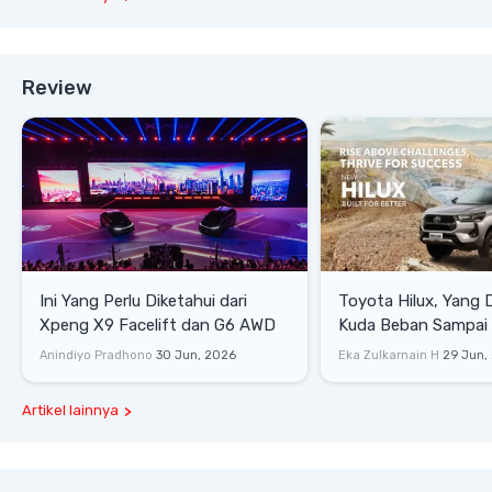
Review
Ini Yang Perlu Diketahui dari
Toyota Hilux, Yang 
Xpeng X9 Facelift dan G6 AWD
Kuda Beban Sampai 
Lifestyle
Anindiyo Pradhono
30 Jun, 2026
Eka Zulkarnain H
29 Jun,
Artikel lainnya