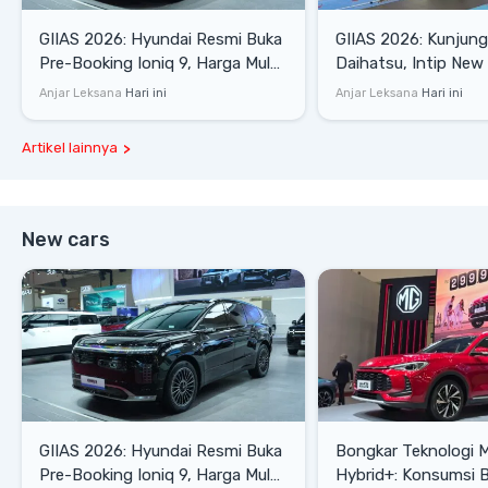
GIIAS 2026: Hyundai Resmi Buka
GIIAS 2026: Kunjung
Pre-Booking Ioniq 9, Harga Mulai
Daihatsu, Intip New 
Rp1,49 Miliar
SE hingga Gran Max 
Anjar Leksana
Hari ini
Anjar Leksana
Hari ini
Artikel lainnya
New cars
GIIAS 2026: Hyundai Resmi Buka
Bongkar Teknologi 
Pre-Booking Ioniq 9, Harga Mulai
Hybrid+: Konsumsi 