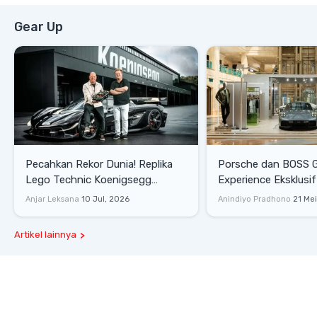
Gear Up
Pecahkan Rekor Dunia! Replika
Porsche dan BOSS 
Lego Technic Koenigsegg
Experience Eksklusif
Sadair's Spear Ukuran Asli Sukses
Senayan, Hadirkan 
Anjar Leksana
10 Jul, 2026
Anindiyo Pradhono
21 Me
Melesat 111 Km/Jam
Gaya Hidup dan Mob
Artikel lainnya