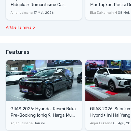
Hidupkan Romantisme Car
Mantapkan Posisi D
Culture Era 90-an
Gaya Hidup
Anjar Leksana
17 Mei, 2026
Eka Zulkarnain H
08 Mei,
Artikel lainnya
Features
GIIAS 2026: Hyundai Resmi Buka
GIIAS 2026: Sebelum
Pre-Booking Ioniq 9, Harga Mulai
Hybrid+ Ini Hal Yang
Rp1,49 Miliar
Diketahui
Anjar Leksana
Hari ini
Anjar Leksana
05 Agu, 20