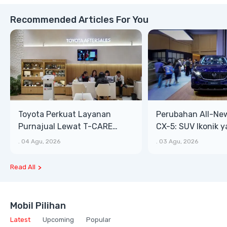
Recommended Articles For You
Toyota Perkuat Layanan
Perubahan All-Ne
Purnajual Lewat T-CARE
CX-5: SUV Ikonik 
XTRA, Manfaat Lebih Besar
Bongsor, Mewah, 
.
04 Agu, 2026
.
03 Agu, 2026
Read All
Mobil Pilihan
Latest
Upcoming
Popular