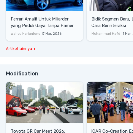
Ferrari Amalfi Untuk Miliarder
Bidik Segmen Baru,
yang Peduli Gaya Tanpa Pamer
Cara Berinteraksi
Wahyu Hariantono
17 Mar, 2026
Muhammad Hafid
11 Mar,
Artikel lainnya
Modification
Toyota GR Car Meet 2026:
iCAR Co-Creation E