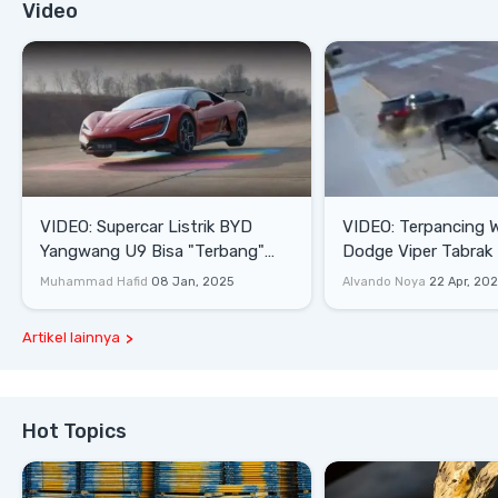
Video
VIDEO: Supercar Listrik BYD
VIDEO: Terpancing W
Yangwang U9 Bisa "Terbang"
Dodge Viper Tabrak M
Lewati Rintangan
Saat Burnout
Muhammad Hafid
08 Jan, 2025
Alvando Noya
22 Apr, 20
Artikel lainnya
Hot Topics