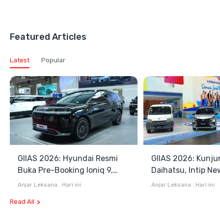
Featured Articles
Latest
Popular
GIIAS 2026: Hyundai Resmi
GIIAS 2026: Kunju
Buka Pre-Booking Ioniq 9,
Daihatsu, Intip Ne
Harga Mulai Rp1,49 Miliar
Terios SE hingga 
Anjar Leksana
.
Hari ini
Anjar Leksana
.
Hari ini
Blind Van
Read All