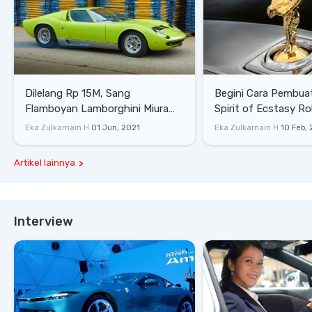
Dilelang Rp 15M, Sang
Begini Cara Pembua
Flamboyan Lamborghini Miura
Spirit of Ecstasy Ro
P400 S
Eka Zulkarnain H
01 Jun, 2021
Eka Zulkarnain H
10 Feb,
Artikel lainnya
Interview