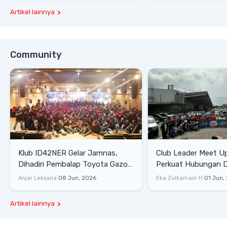
Artikel lainnya
Community
Klub ID42NER Gelar Jamnas,
Club Leader Meet U
Dihadiri Pembalap Toyota Gazoo
Perkuat Hubungan D
Racing
Dengan Komunitas
Anjar Leksana
08 Jun, 2026
Eka Zulkarnain H
01 Jun,
Artikel lainnya