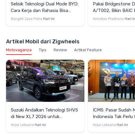
Selisik Teknologi Dual Mode BYD:
Pakai Bridgestone D
Cara Kerja dan Rahasia Bisa
A/T002, Bikin BAIC 
Efisien juga Bertenaga
Terlihat Lebih Gaga
Bangkit Jaya Putra
Hari ini
Anindiyo Pradhono
Hari in
Artikel Mobil dari Zigwheels
Motovaganza
Tips
Review
Artikel Feature
Suzuki Andalkan Teknologi SHVS
ICMS: Pasar Sudah 
di New XL7 2026 untuk
Indonesia Tak Perl
Mendukung Efisiensi Berkendara
Satu Teknologi Elektr
Anjar Leksana
Hari ini
Anjar Leksana
Hari ini