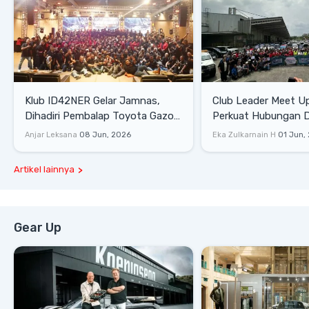
Klub ID42NER Gelar Jamnas,
Club Leader Meet U
Dihadiri Pembalap Toyota Gazoo
Perkuat Hubungan D
Racing
Dengan Komunitas
Anjar Leksana
08 Jun, 2026
Eka Zulkarnain H
01 Jun,
Artikel lainnya
Gear Up