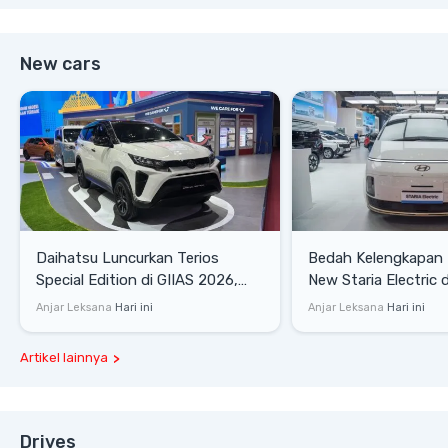
New cars
Daihatsu Luncurkan Terios
Bedah Kelengkapan
Special Edition di GIIAS 2026,
New Staria Electric 
Stok Terbatas
yang Dikenalkan di 
Anjar Leksana
Hari ini
Anjar Leksana
Hari ini
Artikel lainnya
Drives