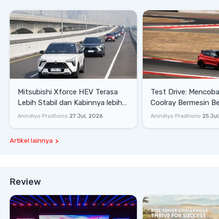
Mitsubishi Xforce HEV Terasa
Test Drive: Mencoba Geely
Lebih Stabil dan Kabinnya lebih
Coolray Bermesin B
Senyap
di Sirkuit Mandalika
Anindiyo Pradhono
27 Jul, 2026
Anindiyo Pradhono
25 Jul
Artikel lainnya
Review