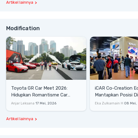
Artikel lainnya
Modification
Toyota GR Car Meet 2026:
iCAR Co-Creation E
Hidupkan Romantisme Car
Mantapkan Posisi D
Culture Era 90-an
Gaya Hidup
Anjar Leksana
17 Mei, 2026
Eka Zulkarnain H
08 Mei,
Artikel lainnya