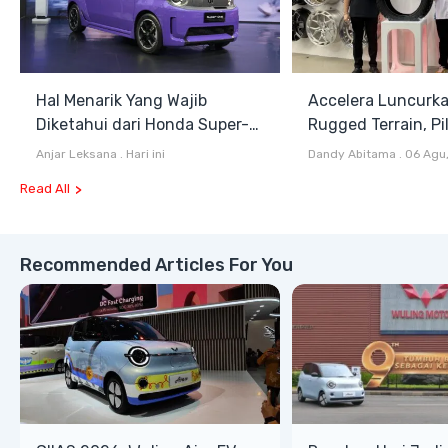
Hal Menarik Yang Wajib
Accelera Luncurk
Diketahui dari Honda Super-
Rugged Terrain, Pi
ONE Selain Harga
Antara All Terrain
Anjar Leksana
.
Hari ini
Dandy Abitama
.
06 Agu
Terrain
Read All
Recommended Articles For You