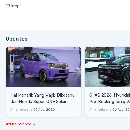
18 kmpl
Updates
Hal Menarik Yang Wajib Diketahui
GIIAS 2026: Hyunda
dari Honda Super-ONE Selain
Pre-Booking Ioniq 9,
Harga
Rp1,49 Miliar
Anjar Leksana
07 Agu, 2026
Anjar Leksana
06 Agu, 2
Artikel lainnya