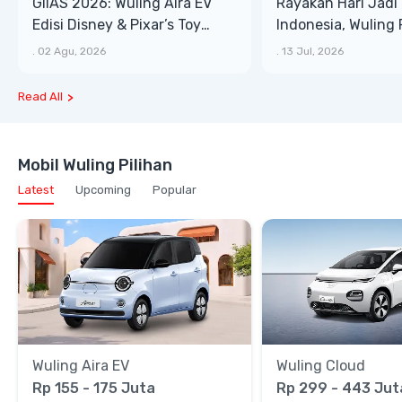
GIIAS 2026: Wuling Aira EV
Rayakan Hari Jadi 
Edisi Disney & Pixar’s Toy
Indonesia, Wuling
Story 5 Jadi Magnet
Aira ev Jelang GI
.
02 Agu, 2026
.
13 Jul, 2026
Pengunjung
Read All
Mobil Wuling Pilihan
Latest
Upcoming
Popular
Wuling Aira EV
Wuling Cloud
Rp 155 - 175 Juta
Rp 299 - 443 Jut