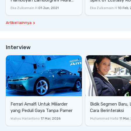
Flamboyan Lamborghini Miura
Spirit of Ecstasy Ro
P400 S
Eka Zulkarnain H
01 Jun, 2021
Eka Zulkarnain H
10 Feb,
Artikel lainnya
Interview
Ferrari Amalfi Untuk Miliarder
Bidik Segmen Baru,
yang Peduli Gaya Tanpa Pamer
Cara Berinteraksi
Wahyu Hariantono
17 Mar, 2026
Muhammad Hafid
11 Mar,