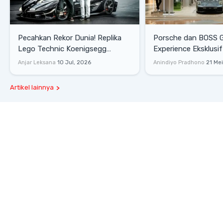
Pecahkan Rekor Dunia! Replika
Porsche dan BOSS 
Lego Technic Koenigsegg
Experience Eksklusif
Sadair's Spear Ukuran Asli Sukses
Senayan, Hadirkan 
Anjar Leksana
10 Jul, 2026
Anindiyo Pradhono
21 Me
Melesat 111 Km/Jam
Gaya Hidup dan Mob
Artikel lainnya