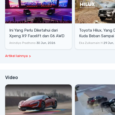
Ini Yang Perlu Diketahui dari
Toyota Hilux, Yang 
Xpeng X9 Facelift dan G6 AWD
Kuda Beban Sampai 
Lifestyle
Anindiyo Pradhono
30 Jun, 2026
Eka Zulkarnain H
29 Jun,
Artikel lainnya
Video