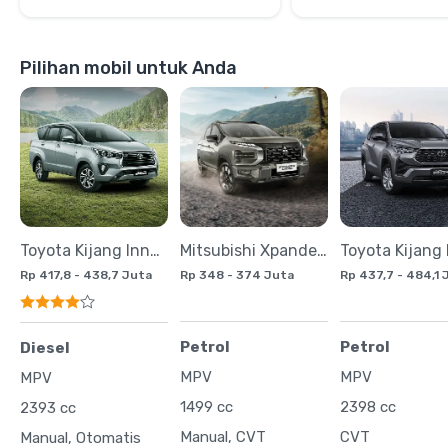
Pilihan mobil untuk Anda
Toyota Kijang Innova
Mitsubishi Xpander Cross
Rp 417,8 - 438,7 Juta
Rp 348 - 374 Juta
Rp 437,7 - 484,1 
Petrol
Petrol
Diesel
MPV
MPV
MPV
1499 cc
2398 cc
2393 cc
Manual, CVT
CVT
Manual, Otomatis