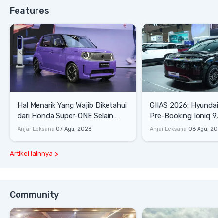
Features
Hal Menarik Yang Wajib Diketahui
GIIAS 2026: Hyunda
dari Honda Super-ONE Selain
Pre-Booking Ioniq 9,
Harga
Rp1,49 Miliar
Anjar Leksana
07 Agu, 2026
Anjar Leksana
06 Agu, 2
Artikel lainnya
Community