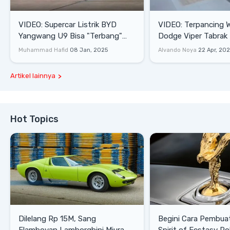
VIDEO: Supercar Listrik BYD
VIDEO: Terpancing W
Yangwang U9 Bisa "Terbang"
Dodge Viper Tabrak M
Lewati Rintangan
Saat Burnout
Muhammad Hafid
08 Jan, 2025
Alvando Noya
22 Apr, 20
Artikel lainnya
Hot Topics
Dilelang Rp 15M, Sang
Begini Cara Pembua