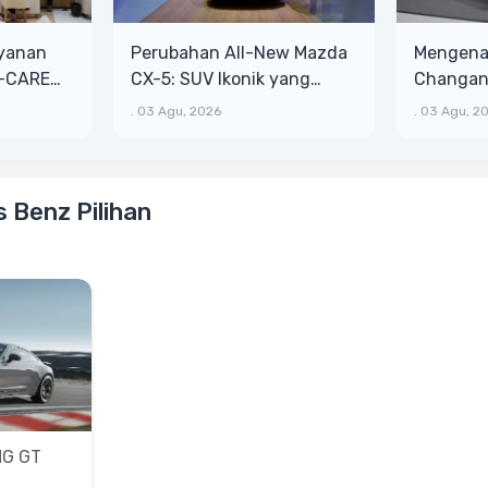
ayanan
Perubahan All-New Mazda
Mengenal
T-CARE
CX-5: SUV Ikonik yang
Changan 
ih Besar
Makin Bongsor, Mewah, dan
Lega, Ba
.
03 Agu, 2026
.
03 Agu, 2
Matang
 Benz Pilihan
MG GT