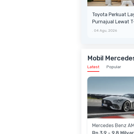
Toyota Perkuat L
Purnajual Lewat 
XTRA, Manfaat Leb
.
04 Agu, 2026
Mobil Mercedes
Latest
Popular
Mercedes Benz A
Rp 3,9 - 9,8 Milyar