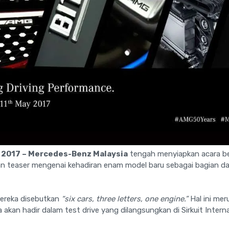
 2017 – Mercedes-Benz Malaysia
tengah menyiapkan acara besa
n teaser mengenai kehadiran enam model baru sebagai bagian da
ereka disebutkan
“six cars, three letters, one engine.”
Hal ini mer
akan hadir dalam test drive yang dilangsungkan di Sirkuit Intern