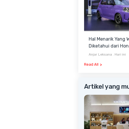
Hal Menarik Yang W
Diketahui dari Ho
Super-ONE Se
Anjar Leksana
.
Hari ini
Read All
Artikel yang m