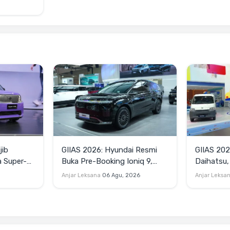
jib
GIIAS 2026: Hyundai Resmi
GIIAS 202
a Super-
Buka Pre-Booking Ioniq 9,
Daihatsu,
Harga Mulai Rp1,49 Miliar
Terios SE
Anjar Leksana
06 Agu, 2026
Anjar Leksa
Blind Van