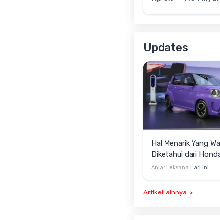
Updates
Hal Menarik Yang Wa
Diketahui dari Hond
ONE Selain Harga
Anjar Leksana
Hari ini
Artikel lainnya