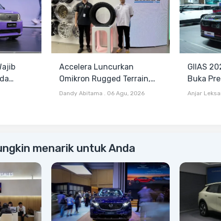
ajib
Accelera Luncurkan
GIIAS 20
nda
Omikron Rugged Terrain,
Buka Pre
lain Harga
Pilihan Baru Antara All
Harga Mul
Dandy Abitama
.
06 Agu, 2026
Anjar Leks
Terrain dan Mud Terrain
ungkin menarik untuk Anda