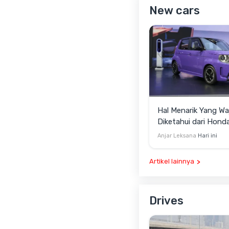
New cars
Hal Menarik Yang Wa
Diketahui dari Hond
ONE Selain Harga
Anjar Leksana
Hari ini
Artikel lainnya
Drives