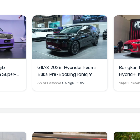
jib
GIIAS 2026: Hyundai Resmi
Bongkar 
a Super-
Buka Pre-Booking Ioniq 9,
Hybrid+:
Harga Mulai Rp1,49 Miliar
Tembus 2
Anjar Leksana
06 Agu, 2026
Anjar Leksa