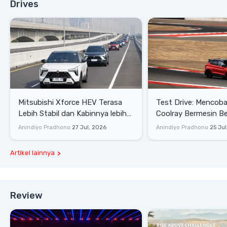
Drives
Mitsubishi Xforce HEV Terasa
Test Drive: Mencoba Geely
Lebih Stabil dan Kabinnya lebih
Coolray Bermesin B
Senyap
di Sirkuit Mandalika
Anindiyo Pradhono
27 Jul, 2026
Anindiyo Pradhono
25 Jul
Artikel lainnya
Review