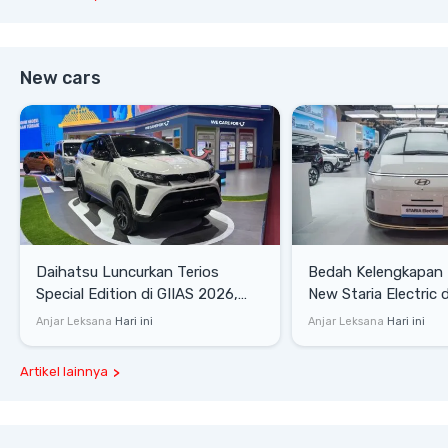
New cars
Daihatsu Luncurkan Terios
Bedah Kelengkapan
Special Edition di GIIAS 2026,
New Staria Electric 
Stok Terbatas
yang Dikenalkan di 
Anjar Leksana
Hari ini
Anjar Leksana
Hari ini
Artikel lainnya