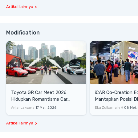
Artikel lainnya
Modification
Toyota GR Car Meet 2026:
iCAR Co-Creation E
Hidupkan Romantisme Car
Mantapkan Posisi D
Culture Era 90-an
Gaya Hidup
Anjar Leksana
17 Mei, 2026
Eka Zulkarnain H
08 Mei,
Artikel lainnya