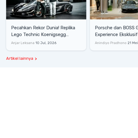
Pecahkan Rekor Dunia! Replika
Porsche dan BOSS 
Lego Technic Koenigsegg
Experience Eksklusif
Sadair's Spear Ukuran Asli Sukses
Senayan, Hadirkan 
Anjar Leksana
10 Jul, 2026
Anindiyo Pradhono
21 Me
Melesat 111 Km/Jam
Gaya Hidup dan Mob
Artikel lainnya