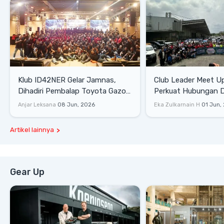
Klub ID42NER Gelar Jamnas,
Club Leader Meet U
Dihadiri Pembalap Toyota Gazoo
Perkuat Hubungan D
Racing
Dengan Komunitas
Anjar Leksana
08 Jun, 2026
Eka Zulkarnain H
01 Jun,
Artikel lainnya
Gear Up