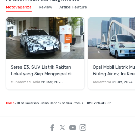
Motovaganza
Review
Artikel Feature
Seres E3, SUV Listrik Rakitan
Opsi Mobil Listrik Mu
Lokal yang Siap Mengaspal di
Wuling Air ev, Ini Ke
Indonesia 2025
Seres E1
Muhammad Hafid
28 Mar, 2025
Ardiantomi
01 Okt, 2024
Home
DFSK Tawarkan Promo Menarik Semua Produk Di IIMS Virtual 2021