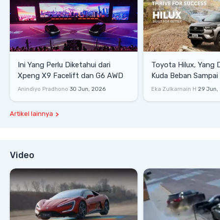
Ini Yang Perlu Diketahui dari
Toyota Hilux, Yang 
Xpeng X9 Facelift dan G6 AWD
Kuda Beban Sampai 
Lifestyle
Anindiyo Pradhono
30 Jun, 2026
Eka Zulkarnain H
29 Jun,
Artikel lainnya
Video