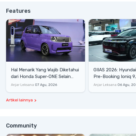
Features
Hal Menarik Yang Wajib Diketahui
GIIAS 2026: Hyunda
dari Honda Super-ONE Selain
Pre-Booking Ioniq 9,
Harga
Rp1,49 Miliar
Anjar Leksana
07 Agu, 2026
Anjar Leksana
06 Agu, 2
Artikel lainnya
Community