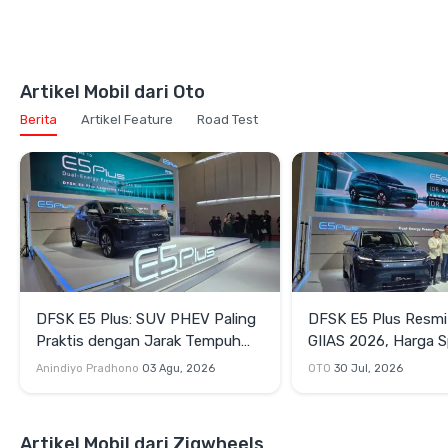
Artikel Mobil dari Oto
Berita
Artikel Feature
Road Test
DFSK E5 Plus: SUV PHEV Paling
DFSK E5 Plus Resmi D
Praktis dengan Jarak Tempuh
GIIAS 2026, Harga S
1.400 Km, Pilihan Value Terbaik di
Peluncuran Mulai R
Anindiyo Pradhono
03 Agu, 2026
OTO
30 Jul, 2026
Kelasnya
Artikel Mobil dari Zigwheels