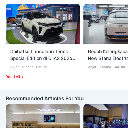
Daihatsu Luncurkan Terios
Bedah Kelengkapa
Special Edition di GIIAS 2026,
New Staria Electri
Stok Terbatas
Hybrid yang Diken
Anjar Leksana
.
Hari ini
Anjar Leksana
.
Hari ini
GIIAS 2026
Read All
Recommended Articles For You