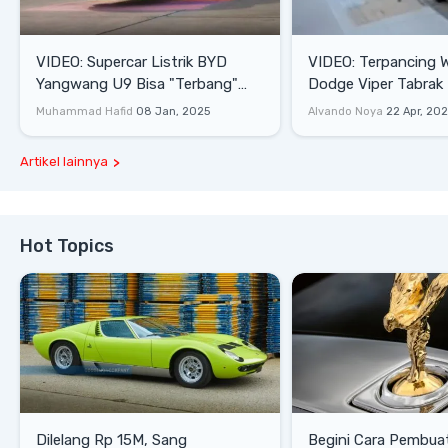
VIDEO: Supercar Listrik BYD
VIDEO: Terpancing W
Yangwang U9 Bisa "Terbang"
Dodge Viper Tabrak M
Lewati Rintangan
Saat Burnout
Muhammad Hafid
08 Jan, 2025
Alvando Noya
22 Apr, 20
Artikel lainnya
Hot Topics
Dilelang Rp 15M, Sang
Begini Cara Pembua