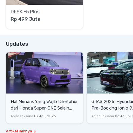
DFSK E5 Plus
Rp 499 Juta
Updates
Hal Menarik Yang Wajib Diketahui
GIIAS 2026: Hyunda
dari Honda Super-ONE Selain
Pre-Booking Ioniq 9,
Harga
Rp1,49 Miliar
Anjar Leksana
07 Agu, 2026
Anjar Leksana
06 Agu, 2
Artikel lainnya