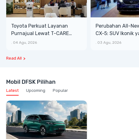
Toyota Perkuat Layanan
Perubahan All-Ne
Purnajual Lewat T-CARE
CX-5: SUV Ikonik 
XTRA, Manfaat Lebih Besar
Bongsor, Mewah, 
.
04 Agu, 2026
.
03 Agu, 2026
Read All
Mobil DFSK Pilihan
Latest
Upcoming
Popular