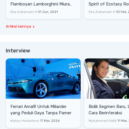
Flamboyan Lamborghini Miura
Spirit of Ecstasy Ro
P400 S
Eka Zulkarnain H
01 Jun, 2021
Eka Zulkarnain H
10 Feb,
Artikel lainnya
Interview
Ferrari Amalfi Untuk Miliarder
Bidik Segmen Baru,
yang Peduli Gaya Tanpa Pamer
Cara Berinteraksi
Wahyu Hariantono
17 Mar, 2026
Muhammad Hafid
11 Mar,