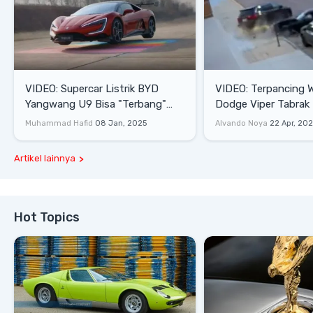
VIDEO: Supercar Listrik BYD
VIDEO: Terpancing W
Yangwang U9 Bisa "Terbang"
Dodge Viper Tabrak M
Lewati Rintangan
Saat Burnout
Muhammad Hafid
08 Jan, 2025
Alvando Noya
22 Apr, 20
Artikel lainnya
Hot Topics