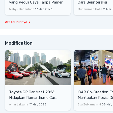
yang Peduli Gaya Tanpa Pamer
Cara Berinteraksi
Wahyu Hariantono
17 Mar, 2026
Muhammad Hafid
11 Mar,
Artikel lainnya
Modification
Toyota GR Car Meet 2026:
iCAR Co-Creation E
Hidupkan Romantisme Car
Mantapkan Posisi D
Culture Era 90-an
Gaya Hidup
Anjar Leksana
17 Mei, 2026
Eka Zulkarnain H
08 Mei,