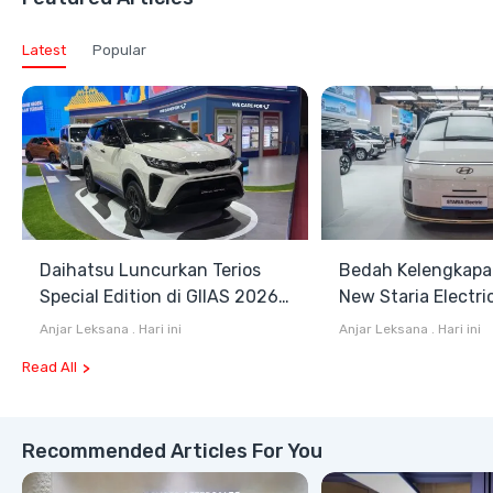
Latest
Popular
Daihatsu Luncurkan Terios
Bedah Kelengkapa
Special Edition di GIIAS 2026,
New Staria Electri
Stok Terbatas
Hybrid yang Diken
Anjar Leksana
.
Hari ini
Anjar Leksana
.
Hari ini
GIIAS 2026
Read All
Recommended Articles For You