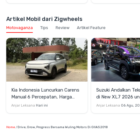
Artikel Mobil dari Zigwheels
Motovaganza
Tips
Review
Artikel Feature
Kia Indonesia Luncurkan Carens
Suzuki Andalkan Te
Manual 6 Percepatan, Harga
di New XL7 2026 un
Rp269 Juta
Mendukung Efisiensi
Anjar Leksana
Hari ini
Anjar Leksana
06 Agu, 2
Home
Drive, Grow, Progress Bersama Wuling Motors Di GIIAS 2018