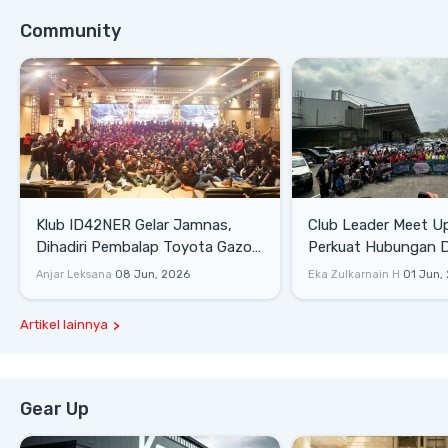
Community
Klub ID42NER Gelar Jamnas,
Club Leader Meet U
Dihadiri Pembalap Toyota Gazoo
Perkuat Hubungan D
Racing
Dengan Komunitas
Anjar Leksana
08 Jun, 2026
Eka Zulkarnain H
01 Jun,
Artikel lainnya
Gear Up