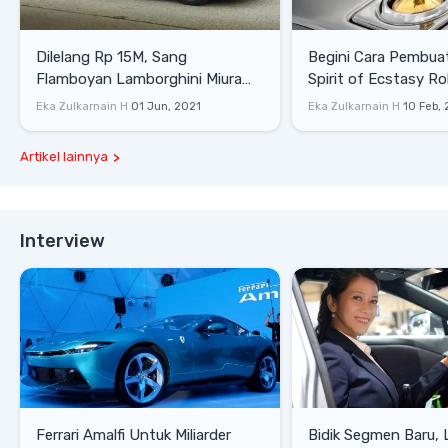
Dilelang Rp 15M, Sang
Begini Cara Pembua
Flamboyan Lamborghini Miura
Spirit of Ecstasy Ro
P400 S
Eka Zulkarnain H
01 Jun, 2021
Eka Zulkarnain H
10 Feb,
Artikel lainnya
Interview
Ferrari Amalfi Untuk Miliarder
Bidik Segmen Baru,