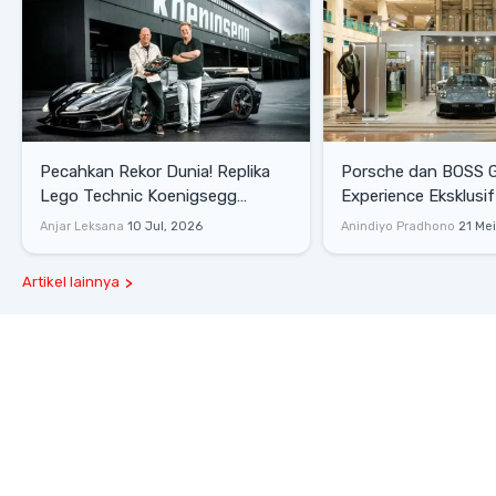
Pecahkan Rekor Dunia! Replika
Porsche dan BOSS 
Lego Technic Koenigsegg
Experience Eksklusif
Sadair's Spear Ukuran Asli Sukses
Senayan, Hadirkan 
Anjar Leksana
10 Jul, 2026
Anindiyo Pradhono
21 Me
Melesat 111 Km/Jam
Gaya Hidup dan Mob
Artikel lainnya