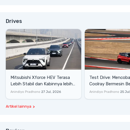
Drives
Mitsubishi Xforce HEV Terasa
Test Drive: Mencoba Geely
Lebih Stabil dan Kabinnya lebih
Coolray Bermesin B
Senyap
di Sirkuit Mandalika
Anindiyo Pradhono
27 Jul, 2026
Anindiyo Pradhono
25 Jul
Artikel lainnya