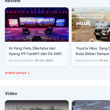
Review
Ini Yang Perlu Diketahui dari
Toyota Hilux, Yang 
Xpeng X9 Facelift dan G6 AWD
Kuda Beban Sampai 
Lifestyle
Anindiyo Pradhono
30 Jun, 2026
Eka Zulkarnain H
29 Jun,
Artikel lainnya
Video