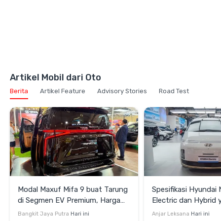
Artikel Mobil dari Oto
Berita
Artikel Feature
Advisory Stories
Road Test
Modal Maxuf Mifa 9 buat Tarung
Spesifikasi Hyundai 
di Segmen EV Premium, Harga
Electric dan Hybrid
Rp958 Juta Semenarik Apa?
di GIIAS 2026
Bangkit Jaya Putra
Hari ini
Anjar Leksana
Hari ini