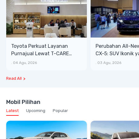
Toyota Perkuat Layanan
Perubahan All-Ne
Purnajual Lewat T-CARE
CX-5: SUV Ikonik 
XTRA, Manfaat Lebih Besar
Bongsor, Mewah, 
.
04 Agu, 2026
.
03 Agu, 2026
Read All
Mobil Pilihan
Latest
Upcoming
Popular