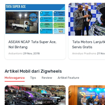
ASEAN NCAP Tata Super Ace,
Tata Motors Lanjut
Nol Bintang
Servis Gratis
Ardiantomi
29 Nov, 2018
Anindiyo Pradhono
21 No
Artikel Mobil dari Zigwheels
Motovaganza
Tips
Review
Artikel Feature