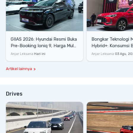
GIIAS 2026: Hyundai Resmi Buka
Bongkar Teknologi 
Pre-Booking Ioniq 9, Harga Mulai
Hybrid+: Konsumsi 
Rp1,49 Miliar
Tembus 27,7 Km/Lit
Anjar Leksana
Hari ini
Anjar Leksana
03 Agu, 20
Artikel lainnya
Drives