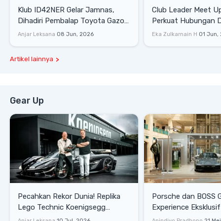
Klub ID42NER Gelar Jamnas,
Club Leader Meet U
Dihadiri Pembalap Toyota Gazoo
Perkuat Hubungan D
Racing
Dengan Komunitas
Anjar Leksana
08 Jun, 2026
Eka Zulkarnain H
01 Jun,
Artikel lainnya
Gear Up
Pecahkan Rekor Dunia! Replika
Porsche dan BOSS 
Lego Technic Koenigsegg
Experience Eksklusif
Sadair's Spear Ukuran Asli Sukses
Senayan, Hadirkan 
Anjar Leksana
10 Jul, 2026
Anindiyo Pradhono
21 Me