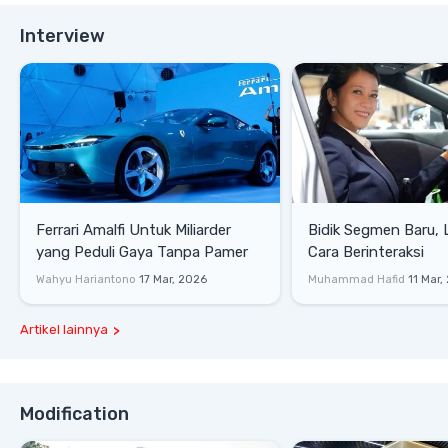
Interview
Ferrari Amalfi Untuk Miliarder
Bidik Segmen Baru,
yang Peduli Gaya Tanpa Pamer
Cara Berinteraksi
Wahyu Hariantono
17 Mar, 2026
Muhammad Hafid
11 Mar,
Artikel lainnya
Modification