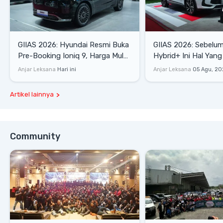
GIIAS 2026: Hyundai Resmi Buka
GIIAS 2026: Sebelum
Pre-Booking Ioniq 9, Harga Mulai
Hybrid+ Ini Hal Yang
Rp1,49 Miliar
Diketahui
Anjar Leksana
Hari ini
Anjar Leksana
05 Agu, 20
Artikel lainnya
Community