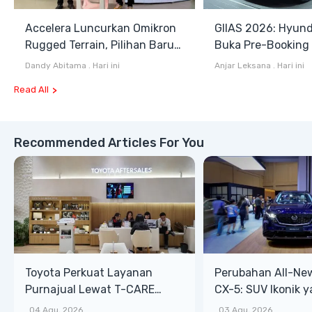
Accelera Luncurkan Omikron
GIIAS 2026: Hyund
Rugged Terrain, Pilihan Baru
Buka Pre-Booking I
Antara All Terrain dan Mud
Harga Mulai Rp1,49
Dandy Abitama
.
Hari ini
Anjar Leksana
.
Hari ini
Terrain
Read All
Recommended Articles For You
Toyota Perkuat Layanan
Perubahan All-Ne
Purnajual Lewat T-CARE
CX-5: SUV Ikonik 
XTRA, Manfaat Lebih Besar
Bongsor, Mewah, 
.
04 Agu, 2026
.
03 Agu, 2026