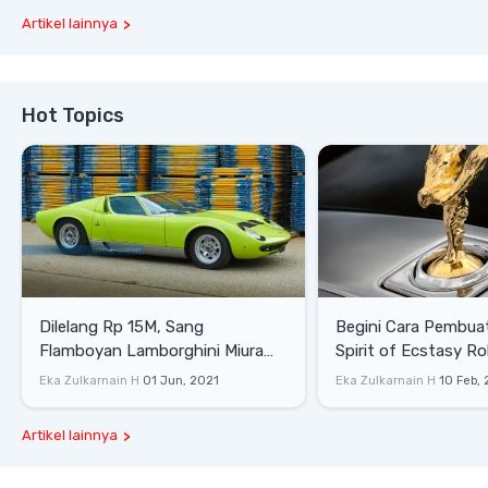
Artikel lainnya
Hot Topics
Dilelang Rp 15M, Sang
Begini Cara Pembua
Flamboyan Lamborghini Miura
Spirit of Ecstasy Ro
P400 S
Eka Zulkarnain H
01 Jun, 2021
Eka Zulkarnain H
10 Feb,
Artikel lainnya