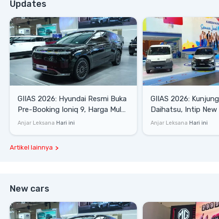
Updates
GIIAS 2026: Hyundai Resmi Buka
GIIAS 2026: Kunjung
Pre-Booking Ioniq 9, Harga Mulai
Daihatsu, Intip New 
Rp1,49 Miliar
SE hingga Gran Max 
Anjar Leksana
Hari ini
Anjar Leksana
Hari ini
Artikel lainnya
New cars