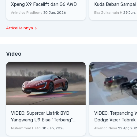
Xpeng X9 Facelift dan G6 AWD
Kuda Beban Sampai 
Lifestyle
Anindiyo Pradhono
30 Jun, 2026
Eka Zulkarnain H
29 Jun,
Artikel lainnya
Video
VIDEO: Supercar Listrik BYD
VIDEO: Terpancing W
Yangwang U9 Bisa "Terbang"
Dodge Viper Tabrak M
Lewati Rintangan
Saat Burnout
Muhammad Hafid
08 Jan, 2025
Alvando Noya
22 Apr, 20