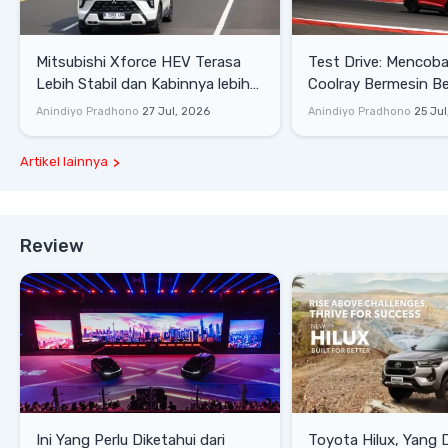
Mitsubishi Xforce HEV Terasa
Test Drive: Mencoba Geely
Lebih Stabil dan Kabinnya lebih
Coolray Bermesin B
Senyap
di Sirkuit Mandalika
Anindiyo Pradhono
27 Jul, 2026
Anindiyo Pradhono
25 Jul
Artikel lainnya
Review
Ini Yang Perlu Diketahui dari
Toyota Hilux, Yang 