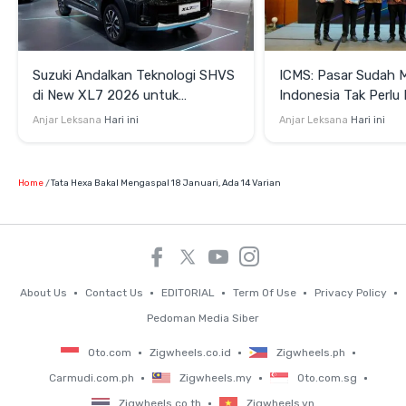
Suzuki Andalkan Teknologi SHVS
ICMS: Pasar Sudah 
di New XL7 2026 untuk
Indonesia Tak Perl
Mendukung Efisiensi Berkendara
Satu Teknologi Elektr
Anjar Leksana
Hari ini
Anjar Leksana
Hari ini
Home
Tata Hexa Bakal Mengaspal 18 Januari, Ada 14 Varian
About Us
Contact Us
EDITORIAL
Term Of Use
Privacy Policy
Pedoman Media Siber
Oto.com
Zigwheels.co.id
Zigwheels.ph
Carmudi.com.ph
Zigwheels.my
Oto.com.sg
Zigwheels.co.th
Zigwheels.vn