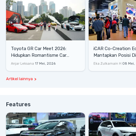
Toyota GR Car Meet 2026:
iCAR Co-Creation E
Hidupkan Romantisme Car
Mantapkan Posisi D
Culture Era 90-an
Gaya Hidup
Anjar Leksana
17 Mei, 2026
Eka Zulkarnain H
08 Mei,
Artikel lainnya
Features