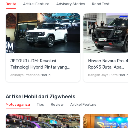
Berita
Artikel Feature
Advisory Stories
Road Test
JETOUR i-DM: Revolusi
Nissan Navara Pro-
Teknologi Hybrid Pintar yang
Rp695 Juta, Apa
Mengubah Gaya Berkendara dan
Kehebatannya?
Anindiyo Pradhono
Hari ini
Bangkit Jaya Putra
Hari i
Berpetualang
Artikel Mobil dari Zigwheels
Motovaganza
Tips
Review
Artikel Feature