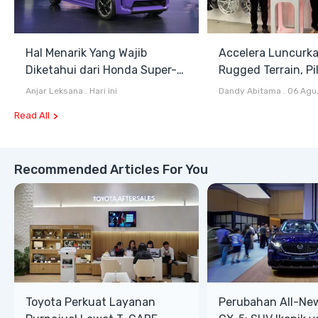
Hal Menarik Yang Wajib
Accelera Luncurk
Diketahui dari Honda Super-
Rugged Terrain, Pi
ONE Selain Harga
Antara All Terrain
Anjar Leksana
.
Hari ini
Dandy Abitama
.
06 Agu
Terrain
Read All
Recommended Articles For You
Toyota Perkuat Layanan
Perubahan All-Ne