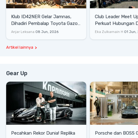
Klub ID42NER Gelar Jamnas,
Club Leader Meet U
Dihadiri Pembalap Toyota Gazoo
Perkuat Hubungan D
Racing
Dengan Komunitas
Anjar Leksana
08 Jun, 2026
Eka Zulkarnain H
01 Jun,
Artikel lainnya
Gear Up
Pecahkan Rekor Dunia! Replika
Porsche dan BOSS 