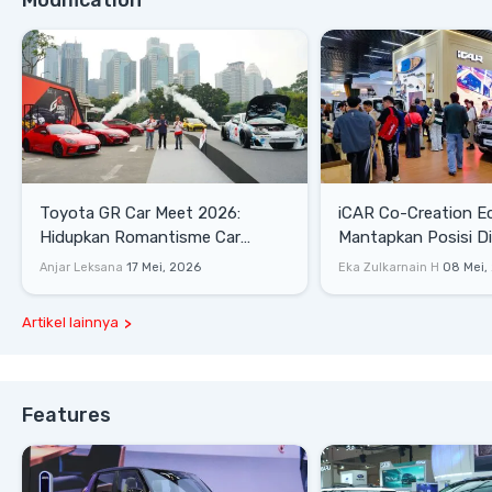
Modification
Toyota GR Car Meet 2026:
iCAR Co-Creation E
Hidupkan Romantisme Car
Mantapkan Posisi D
Culture Era 90-an
Gaya Hidup
Anjar Leksana
17 Mei, 2026
Eka Zulkarnain H
08 Mei,
Artikel lainnya
Features