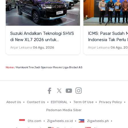
Suzuki Andalkan Teknologi SHVS
ICMS: Pasar Sudah 
di New XL7 2026 untuk
Indonesia Tak Perl
Mendukung Efisiensi Berkendara
Satu Teknologi Elektr
Anjar Leksana
06 Agu, 2026
Anjar Leksana
06 Agu, 2
Home
Hankook Tire Jadi Sponsor Resmi Liga Bisbol AS
About Us
Contact Us
EDITORIAL
Term Of Use
Privacy Policy
Pedoman Media Siber
Oto.com
Zigwheels.co.id
Zigwheels.ph