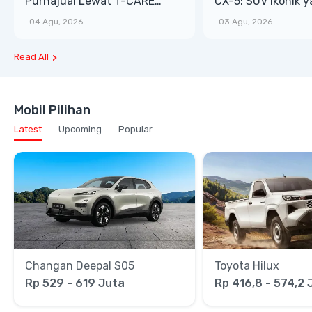
Purnajual Lewat T-CARE
CX-5: SUV Ikonik 
XTRA, Manfaat Lebih Besar
Bongsor, Mewah, 
.
04 Agu, 2026
.
03 Agu, 2026
Read All
Mobil Pilihan
Latest
Upcoming
Popular
Changan Deepal S05
Toyota Hilux
Rp 529 - 619 Juta
Rp 416,8 - 574,2 