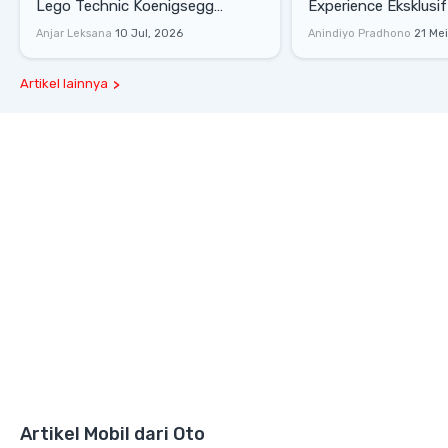
Lego Technic Koenigsegg
Experience Eksklusif
Sadair's Spear Ukuran Asli Sukses
Senayan, Hadirkan 
Anjar Leksana
10 Jul, 2026
Anindiyo Pradhono
21 Me
Melesat 111 Km/Jam
Gaya Hidup dan Mob
Artikel lainnya
Artikel Mobil dari Oto