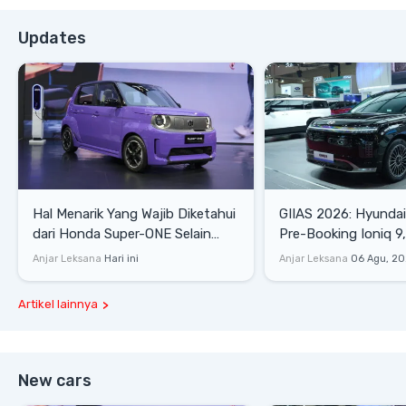
Updates
Hal Menarik Yang Wajib Diketahui
GIIAS 2026: Hyunda
dari Honda Super-ONE Selain
Pre-Booking Ioniq 9,
Harga
Rp1,49 Miliar
Anjar Leksana
Hari ini
Anjar Leksana
06 Agu, 2
Artikel lainnya
New cars