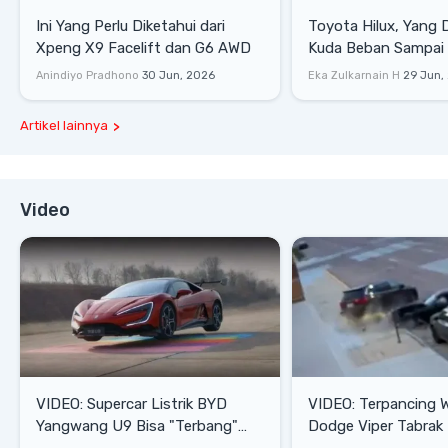
Ini Yang Perlu Diketahui dari
Toyota Hilux, Yang 
Xpeng X9 Facelift dan G6 AWD
Kuda Beban Sampai 
Lifestyle
Anindiyo Pradhono
30 Jun, 2026
Eka Zulkarnain H
29 Jun,
Artikel lainnya
Video
VIDEO: Supercar Listrik BYD
VIDEO: Terpancing W
Yangwang U9 Bisa "Terbang"
Dodge Viper Tabrak M