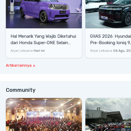
Hal Menarik Yang Wajib Diketahui
GIIAS 2026: Hyunda
dari Honda Super-ONE Selain
Pre-Booking Ioniq 9,
Harga
Rp1,49 Miliar
Anjar Leksana
Hari ini
Anjar Leksana
06 Agu, 2
Artikel lainnya
Community