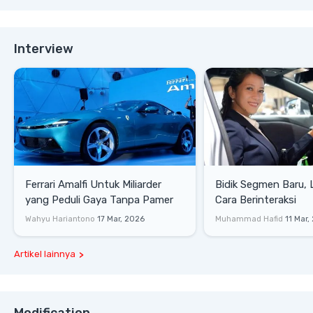
Interview
Ferrari Amalfi Untuk Miliarder
Bidik Segmen Baru,
yang Peduli Gaya Tanpa Pamer
Cara Berinteraksi
Wahyu Hariantono
17 Mar, 2026
Muhammad Hafid
11 Mar,
Artikel lainnya