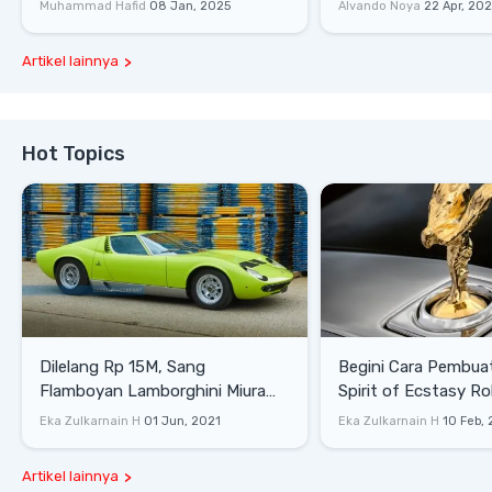
Lewati Rintangan
Saat Burnout
Muhammad Hafid
08 Jan, 2025
Alvando Noya
22 Apr, 20
Artikel lainnya
Hot Topics
Dilelang Rp 15M, Sang
Begini Cara Pembua
Flamboyan Lamborghini Miura
Spirit of Ecstasy Ro
P400 S
Eka Zulkarnain H
01 Jun, 2021
Eka Zulkarnain H
10 Feb,
Artikel lainnya