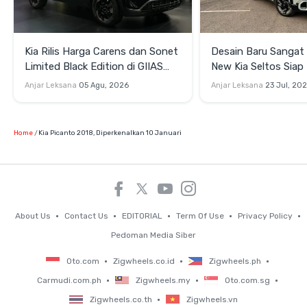
Kia Rilis Harga Carens dan Sonet
Desain Baru Sangat A
Limited Black Edition di GIIAS
New Kia Seltos Siap 
2026
GIIAS 2026
Anjar Leksana
05 Agu, 2026
Anjar Leksana
23 Jul, 20
Home
Kia Picanto 2018, Diperkenalkan 10 Januari
About Us
Contact Us
EDITORIAL
Term Of Use
Privacy Policy
Pedoman Media Siber
Oto.com
Zigwheels.co.id
Zigwheels.ph
Carmudi.com.ph
Zigwheels.my
Oto.com.sg
Zigwheels.co.th
Zigwheels.vn