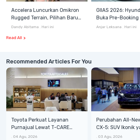
Accelera Luncurkan Omikron
GIIAS 2026: Hyund
Rugged Terrain, Pilihan Baru
Buka Pre-Booking I
Antara All Terrain dan Mud
Harga Mulai Rp1,49
Dandy Abitama
.
Hari ini
Anjar Leksana
.
Hari ini
Terrain
Read All
Recommended Articles For You
Toyota Perkuat Layanan
Perubahan All-Ne
Purnajual Lewat T-CARE
CX-5: SUV Ikonik 
XTRA, Manfaat Lebih Besar
Bongsor, Mewah, 
.
04 Agu, 2026
.
03 Agu, 2026