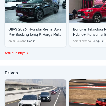
GIIAS 2026: Hyundai Resmi Buka
Bongkar Teknologi 
Pre-Booking Ioniq 9, Harga Mulai
Hybrid+: Konsumsi 
Rp1,49 Miliar
Tembus 27,7 Km/Lit
Anjar Leksana
Hari ini
Anjar Leksana
03 Agu, 20
Artikel lainnya
Drives