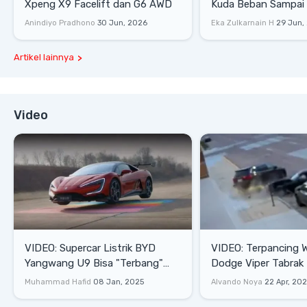
Xpeng X9 Facelift dan G6 AWD
Kuda Beban Sampai 
Lifestyle
Anindiyo Pradhono
30 Jun, 2026
Eka Zulkarnain H
29 Jun,
Artikel lainnya
Video
VIDEO: Supercar Listrik BYD
VIDEO: Terpancing W
Yangwang U9 Bisa "Terbang"
Dodge Viper Tabrak M
Lewati Rintangan
Saat Burnout
Muhammad Hafid
08 Jan, 2025
Alvando Noya
22 Apr, 20