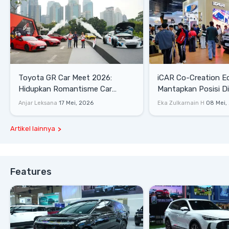
Toyota GR Car Meet 2026:
iCAR Co-Creation E
Hidupkan Romantisme Car
Mantapkan Posisi D
Culture Era 90-an
Gaya Hidup
Anjar Leksana
17 Mei, 2026
Eka Zulkarnain H
08 Mei,
Artikel lainnya
Features