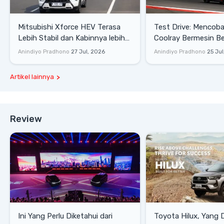
Mitsubishi Xforce HEV Terasa
Test Drive: Mencoba Geely
Lebih Stabil dan Kabinnya lebih
Coolray Bermesin B
Senyap
di Sirkuit Mandalika
Anindiyo Pradhono
27 Jul, 2026
Anindiyo Pradhono
25 Jul
Artikel lainnya
Review
Ini Yang Perlu Diketahui dari
Toyota Hilux, Yang 