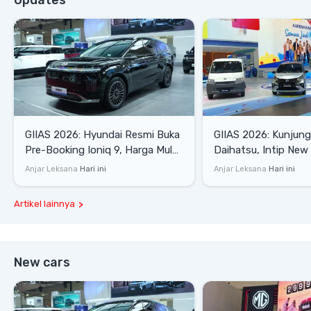
GIIAS 2026: Hyundai Resmi Buka
GIIAS 2026: Kunjung
Pre-Booking Ioniq 9, Harga Mulai
Daihatsu, Intip New 
Rp1,49 Miliar
SE hingga Gran Max 
Anjar Leksana
Hari ini
Anjar Leksana
Hari ini
Artikel lainnya
New cars