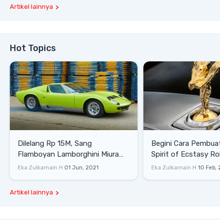
Artikel lainnya
Hot Topics
Dilelang Rp 15M, Sang
Begini Cara Pembua
Flamboyan Lamborghini Miura
Spirit of Ecstasy Ro
P400 S
Eka Zulkarnain H
01 Jun, 2021
Eka Zulkarnain H
10 Feb,
Artikel lainnya