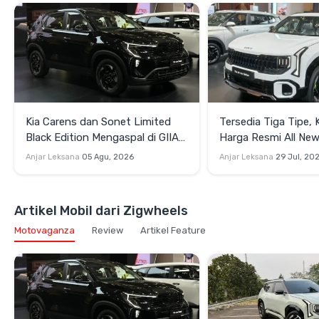
Kia Carens dan Sonet Limited
Tersedia Tiga Tipe, K
Black Edition Mengaspal di GIIAS
Harga Resmi All New
2026, Ini Harganya
2026 di GIIAS 2026
Anjar Leksana
05 Agu, 2026
Anjar Leksana
29 Jul, 20
Artikel Mobil dari Zigwheels
Motovaganza
Review
Artikel Feature