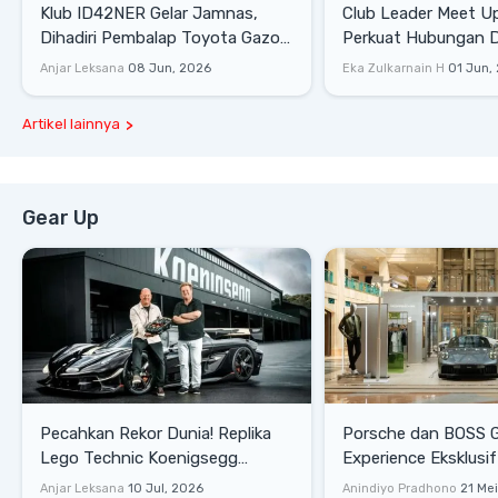
Klub ID42NER Gelar Jamnas,
Club Leader Meet U
Dihadiri Pembalap Toyota Gazoo
Perkuat Hubungan D
Racing
Dengan Komunitas
Anjar Leksana
08 Jun, 2026
Eka Zulkarnain H
01 Jun,
Artikel lainnya
Gear Up
Pecahkan Rekor Dunia! Replika
Porsche dan BOSS 
Lego Technic Koenigsegg
Experience Eksklusif
Sadair's Spear Ukuran Asli Sukses
Senayan, Hadirkan 
Anjar Leksana
10 Jul, 2026
Anindiyo Pradhono
21 Me