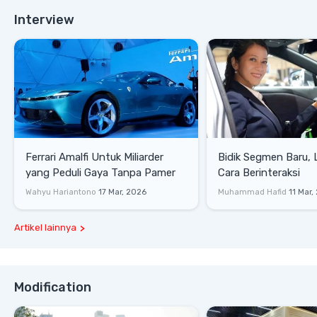
Interview
Ferrari Amalfi Untuk Miliarder
Bidik Segmen Baru,
yang Peduli Gaya Tanpa Pamer
Cara Berinteraksi
Wahyu Hariantono
17 Mar, 2026
Muhammad Hafid
11 Mar,
Artikel lainnya
Modification