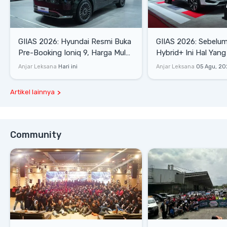
GIIAS 2026: Hyundai Resmi Buka
GIIAS 2026: Sebelum
Pre-Booking Ioniq 9, Harga Mulai
Hybrid+ Ini Hal Yang
Rp1,49 Miliar
Diketahui
Anjar Leksana
Hari ini
Anjar Leksana
05 Agu, 20
Artikel lainnya
Community