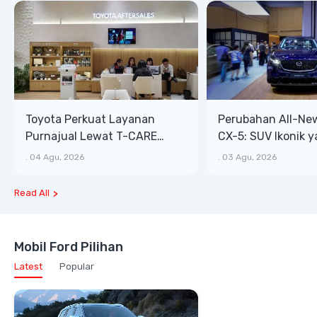
Toyota Perkuat Layanan
Perubahan All-Ne
Purnajual Lewat T-CARE
CX-5: SUV Ikonik 
XTRA, Manfaat Lebih Besar
Bongsor, Mewah, 
.
04 Agu, 2026
.
03 Agu, 2026
Read All
Mobil Ford Pilihan
Latest
Popular