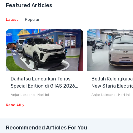
Featured Articles
Latest
Popular
Daihatsu Luncurkan Terios
Bedah Kelengkapa
Special Edition di GIIAS 2026,
New Staria Electri
Stok Terbatas
Hybrid yang Diken
Anjar Leksana
.
Hari ini
Anjar Leksana
.
Hari ini
GIIAS 2026
Read All
Recommended Articles For You