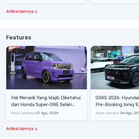
Artikel lainnya
Features
Hal Menarik Yang Wajib Diketahui
GIIAS 2026: Hyunda
dari Honda Super-ONE Selain
Pre-Booking Ioniq 9,
Harga
Rp1,49 Miliar
Anjar Leksana
07 Agu, 2026
Anjar Leksana
06 Agu, 2
Artikel lainnya