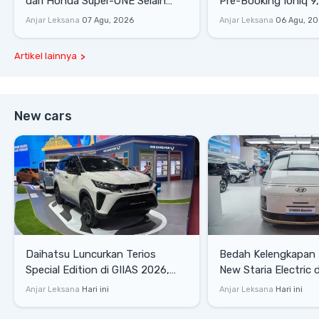
dari Honda Super-ONE Selain
Pre-Booking Ioniq 9,
Harga
Rp1,49 Miliar
Anjar Leksana
07 Agu, 2026
Anjar Leksana
06 Agu, 2
Artikel lainnya
New cars
Daihatsu Luncurkan Terios
Bedah Kelengkapan
Special Edition di GIIAS 2026,
New Staria Electric 
Stok Terbatas
yang Dikenalkan di 
Anjar Leksana
Hari ini
Anjar Leksana
Hari ini