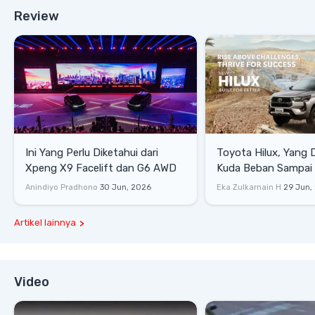
Review
Ini Yang Perlu Diketahui dari
Toyota Hilux, Yang 
Xpeng X9 Facelift dan G6 AWD
Kuda Beban Sampai 
Lifestyle
Anindiyo Pradhono
30 Jun, 2026
Eka Zulkarnain H
29 Jun,
Artikel lainnya
Video