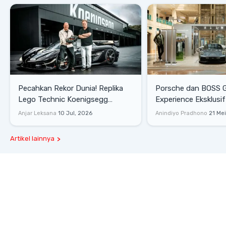
Pecahkan Rekor Dunia! Replika
Porsche dan BOSS 
Lego Technic Koenigsegg
Experience Eksklusif
Sadair's Spear Ukuran Asli Sukses
Senayan, Hadirkan 
Anjar Leksana
10 Jul, 2026
Anindiyo Pradhono
21 Me
Melesat 111 Km/Jam
Gaya Hidup dan Mob
Artikel lainnya