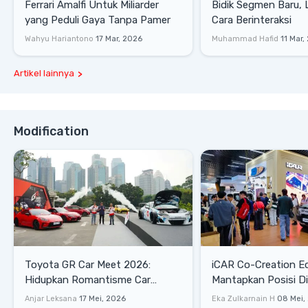
Ferrari Amalfi Untuk Miliarder
Bidik Segmen Baru,
yang Peduli Gaya Tanpa Pamer
Cara Berinteraksi
Wahyu Hariantono
17 Mar, 2026
Muhammad Hafid
11 Mar,
Artikel lainnya
Modification
Toyota GR Car Meet 2026:
iCAR Co-Creation E
Hidupkan Romantisme Car
Mantapkan Posisi D
Culture Era 90-an
Gaya Hidup
Anjar Leksana
17 Mei, 2026
Eka Zulkarnain H
08 Mei,