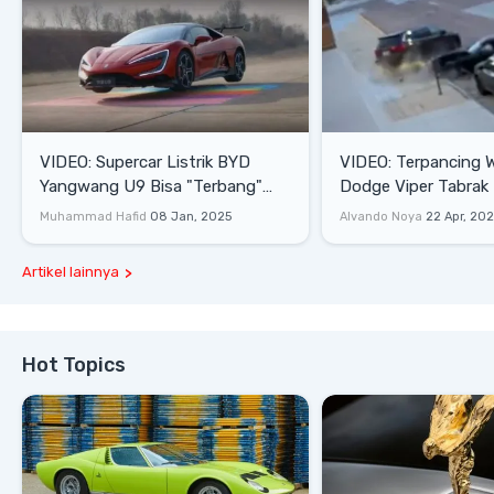
VIDEO: Supercar Listrik BYD
VIDEO: Terpancing W
Yangwang U9 Bisa "Terbang"
Dodge Viper Tabrak M
Lewati Rintangan
Saat Burnout
Muhammad Hafid
08 Jan, 2025
Alvando Noya
22 Apr, 20
Artikel lainnya
Hot Topics