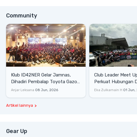
Community
Klub ID42NER Gelar Jamnas,
Club Leader Meet U
Dihadiri Pembalap Toyota Gazoo
Perkuat Hubungan D
Racing
Dengan Komunitas
Anjar Leksana
08 Jun, 2026
Eka Zulkarnain H
01 Jun,
Artikel lainnya
Gear Up