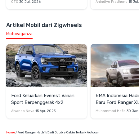
OTO
30 Jul, 2026
Anindiyo Pradhono
15 Jul
Artikel Mobil dari Zigwheels
Motovaganza
Ford Keluarkan Everest Varian
RMA Indonesia Hadir
Sport Berpenggerak 4x2
Baru Ford Ranger X
Alvando Noya
15 Apr, 2025
Muhammad Hafid
30 Jan
Home
Ford Ranger Hattrik Jadi Double Cabin Terbaik Autocar