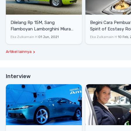
Dilelang Rp 15M, Sang
Begini Cara Pembua
Flamboyan Lamborghini Miura
Spirit of Ecstasy Ro
P400 S
Eka Zulkarnain H
01 Jun, 2021
Eka Zulkarnain H
10 Feb,
Artikel lainnya
Interview