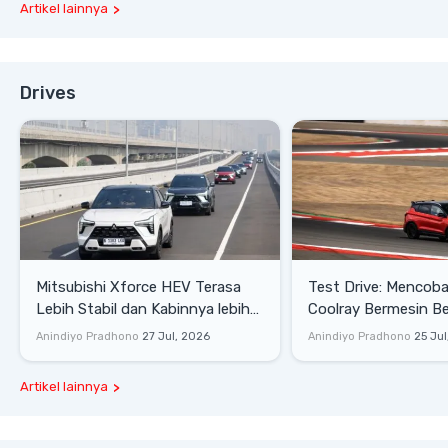
Artikel lainnya
Drives
Mitsubishi Xforce HEV Terasa
Test Drive: Mencoba Geely
Lebih Stabil dan Kabinnya lebih
Coolray Bermesin B
Senyap
di Sirkuit Mandalika
Anindiyo Pradhono
27 Jul, 2026
Anindiyo Pradhono
25 Jul
Artikel lainnya