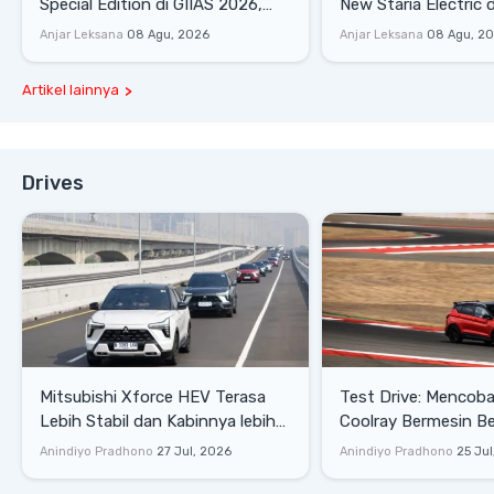
Special Edition di GIIAS 2026,
New Staria Electric 
Stok Terbatas
yang Dikenalkan di 
Anjar Leksana
08 Agu, 2026
Anjar Leksana
08 Agu, 2
Artikel lainnya
Drives
Mitsubishi Xforce HEV Terasa
Test Drive: Mencoba Geely
Lebih Stabil dan Kabinnya lebih
Coolray Bermesin B
Senyap
di Sirkuit Mandalika
Anindiyo Pradhono
27 Jul, 2026
Anindiyo Pradhono
25 Jul