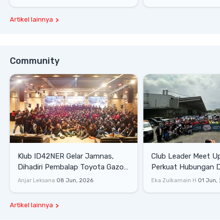
Artikel lainnya
Community
Klub ID42NER Gelar Jamnas,
Club Leader Meet U
Dihadiri Pembalap Toyota Gazoo
Perkuat Hubungan D
Racing
Dengan Komunitas
Anjar Leksana
08 Jun, 2026
Eka Zulkarnain H
01 Jun,
Artikel lainnya