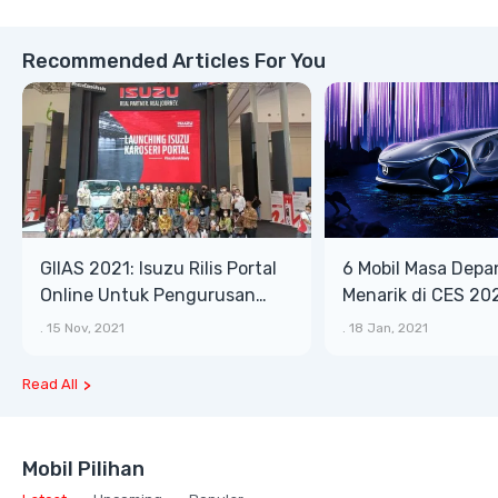
Recommended Articles For You
GIIAS 2021: Isuzu Rilis Portal
6 Mobil Masa Depa
Online Untuk Pengurusan
Menarik di CES 20
Karoseri yang Lebih Mudah
.
15 Nov, 2021
.
18 Jan, 2021
dan Cepat
Read All
Mobil Pilihan