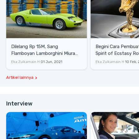
Dilelang Rp 15M, Sang
Begini Cara Pembua
Flamboyan Lamborghini Miura
Spirit of Ecstasy Ro
P400 S
Eka Zulkarnain H
01 Jun, 2021
Eka Zulkarnain H
10 Feb,
Artikel lainnya
Interview