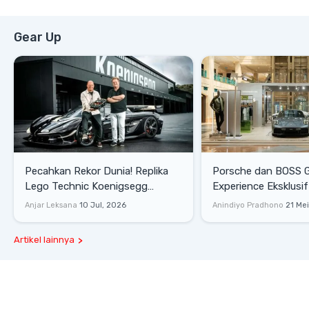
Gear Up
Pecahkan Rekor Dunia! Replika
Porsche dan BOSS 
Lego Technic Koenigsegg
Experience Eksklusif
Sadair's Spear Ukuran Asli Sukses
Senayan, Hadirkan 
Anjar Leksana
10 Jul, 2026
Anindiyo Pradhono
21 Me
Melesat 111 Km/Jam
Gaya Hidup dan Mob
Artikel lainnya