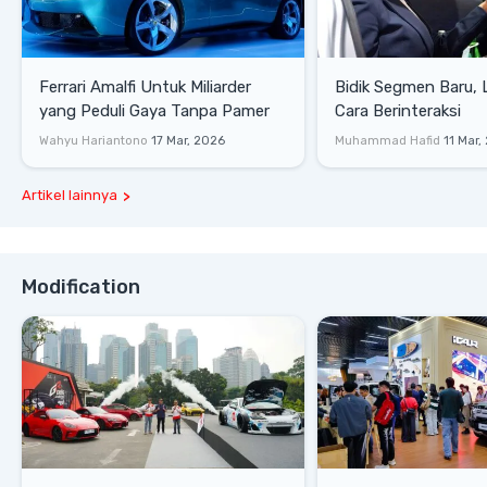
Ferrari Amalfi Untuk Miliarder
Bidik Segmen Baru,
yang Peduli Gaya Tanpa Pamer
Cara Berinteraksi
Wahyu Hariantono
17 Mar, 2026
Muhammad Hafid
11 Mar,
Artikel lainnya
Modification