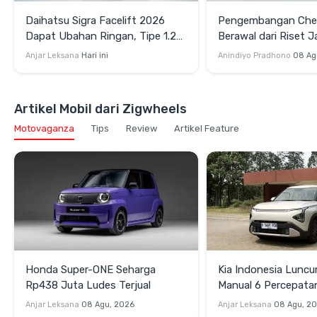
Daihatsu Sigra Facelift 2026
Pengembangan Cher
Dapat Ubahan Ringan, Tipe 1.2R
Berawal dari Riset J
Dijual Mulai Rp173 Jutaan
Indonesia
Anjar Leksana
Hari ini
Anindiyo Pradhono
08 Ag
Artikel Mobil dari Zigwheels
Motovaganza
Tips
Review
Artikel Feature
Honda Super-ONE Seharga
Kia Indonesia Luncu
Rp438 Juta Ludes Terjual
Manual 6 Percepata
Rp269 Juta
Anjar Leksana
08 Agu, 2026
Anjar Leksana
08 Agu, 2