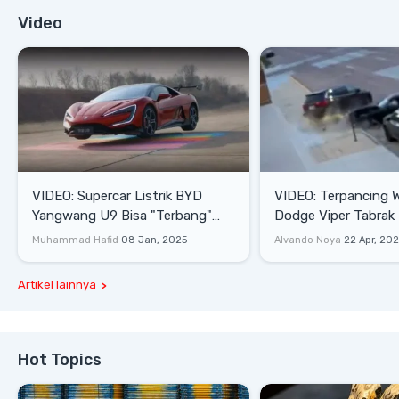
Video
VIDEO: Supercar Listrik BYD
VIDEO: Terpancing W
Yangwang U9 Bisa "Terbang"
Dodge Viper Tabrak M
Lewati Rintangan
Saat Burnout
Muhammad Hafid
08 Jan, 2025
Alvando Noya
22 Apr, 20
Artikel lainnya
Hot Topics