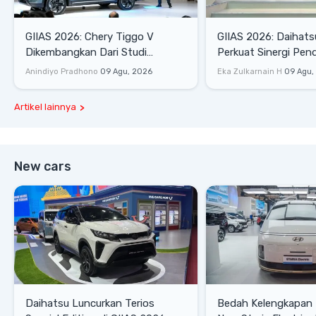
GIIAS 2026: Chery Tiggo V
GIIAS 2026: Daihats
Dikembangkan Dari Studi
Perkuat Sinergi Pen
Komprehensif di Indonesia
Industri Otomotif
Anindiyo Pradhono
09 Agu, 2026
Eka Zulkarnain H
09 Agu,
Artikel lainnya
New cars
Daihatsu Luncurkan Terios
Bedah Kelengkapan