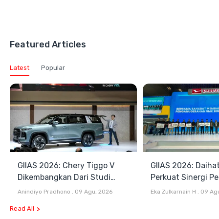
Featured Articles
Latest
Popular
GIIAS 2026: Chery Tiggo V
GIIAS 2026: Daiha
Dikembangkan Dari Studi
Perkuat Sinergi P
Komprehensif di Indonesia
dan Industri Otom
Anindiyo Pradhono
.
09 Agu, 2026
Eka Zulkarnain H
.
09 Ag
Read All