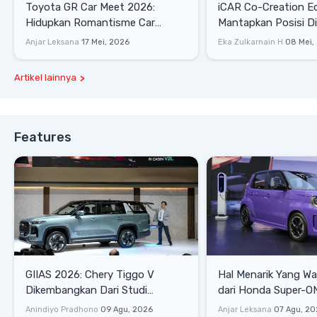
Toyota GR Car Meet 2026:
iCAR Co-Creation E
Hidupkan Romantisme Car
Mantapkan Posisi D
Culture Era 90-an
Gaya Hidup
Anjar Leksana
17 Mei, 2026
Eka Zulkarnain H
08 Mei,
Artikel lainnya
Features
GIIAS 2026: Chery Tiggo V
Hal Menarik Yang Waj
Dikembangkan Dari Studi
dari Honda Super-ONE Sel
Komprehensif di Indonesia
Harga
Anindiyo Pradhono
09 Agu, 2026
Anjar Leksana
07 Agu, 20