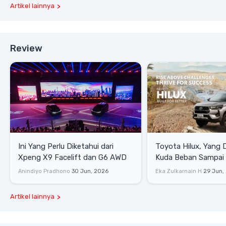
Artikel lainnya
Review
Ini Yang Perlu Diketahui dari
Toyota Hilux, Yang 
Xpeng X9 Facelift dan G6 AWD
Kuda Beban Sampai 
Lifestyle
Anindiyo Pradhono
30 Jun, 2026
Eka Zulkarnain H
29 Jun,
Artikel lainnya