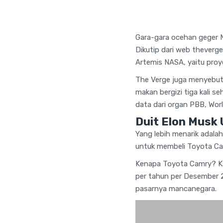
Gara-gara ocehan geger M
Dikutip dari web theverg
Artemis NASA, yaitu proy
The Verge juga menyebutk
makan bergizi tiga kali s
data dari organ PBB, Wor
Duit Elon Musk
Yang lebih menarik adala
untuk membeli Toyota Cam
Kenapa Toyota Camry? Kare
per tahun per Desember 20
pasarnya mancanegara.