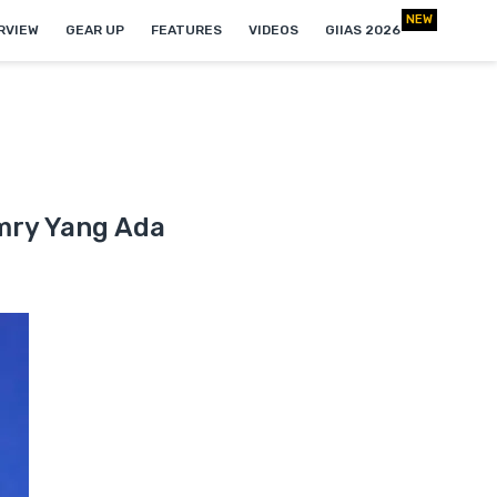
NEW
RVIEW
GEAR UP
FEATURES
VIDEOS
GIIAS 2026
amry Yang Ada