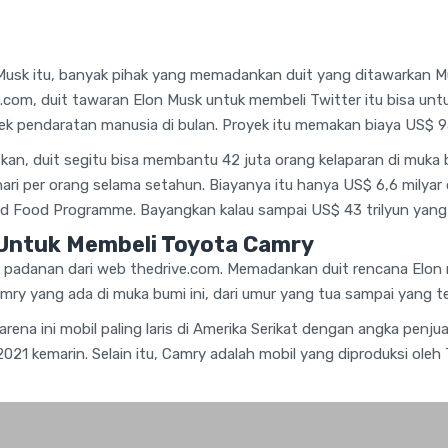
usk itu, banyak pihak yang memadankan duit yang ditawarkan Mu
e.com, duit tawaran Elon Musk untuk membeli Twitter itu bisa u
ek pendaratan manusia di bulan. Proyek itu memakan biaya US$ 93
an, duit segitu bisa membantu 42 juta orang kelaparan di muka
ehari per orang selama setahun. Biayanya itu hanya US$ 6,6 milyar
ld Food Programme. Bayangkan kalau sampai US$ 43 trilyun yang 
 Untuk Membeli Toyota Camry
h padanan dari web thedrive.com. Memadankan duit rencana Elon
ry yang ada di muka bumi ini, dari umur yang tua sampai yang t
na ini mobil paling laris di Amerika Serikat dengan angka penjua
21 kemarin. Selain itu, Camry adalah mobil yang diproduksi oleh