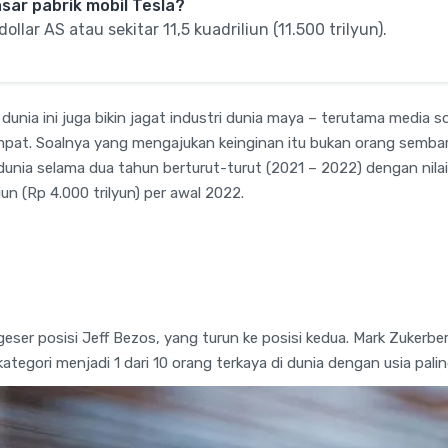
sar pabrik mobil Tesla?
dollar AS atau sekitar 11,5 kuadriliun (11.500 trilyun).
dunia ini juga bikin jagat industri dunia maya – terutama media so
pat. Soalnya yang mengajukan keinginan itu bukan orang semba
dunia selama dua tahun berturut-turut (2021 – 2022) dengan nilai
liun (Rp 4.000 trilyun) per awal 2022.
eser posisi Jeff Bezos, yang turun ke posisi kedua. Mark Zukerb
kategori menjadi 1 dari 10 orang terkaya di dunia dengan usia pali