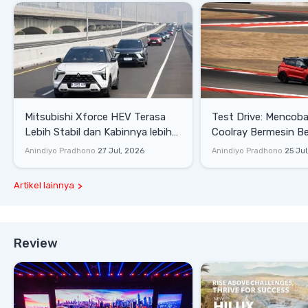
Mitsubishi Xforce HEV Terasa
Test Drive: Mencoba Geely
Lebih Stabil dan Kabinnya lebih
Coolray Bermesin B
Senyap
di Sirkuit Mandalika
Anindiyo Pradhono
27 Jul, 2026
Anindiyo Pradhono
25 Jul
Artikel lainnya
Review