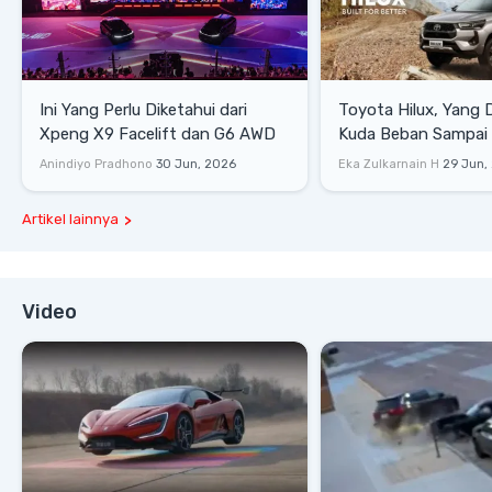
Ini Yang Perlu Diketahui dari
Toyota Hilux, Yang 
Xpeng X9 Facelift dan G6 AWD
Kuda Beban Sampai 
Lifestyle
Anindiyo Pradhono
30 Jun, 2026
Eka Zulkarnain H
29 Jun,
Artikel lainnya
Video