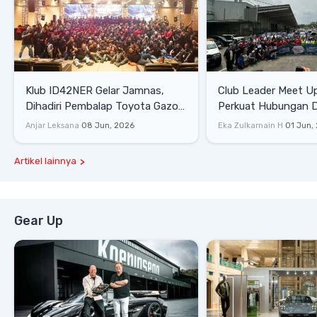
Klub ID42NER Gelar Jamnas,
Club Leader Meet U
Dihadiri Pembalap Toyota Gazoo
Perkuat Hubungan D
Racing
Dengan Komunitas
Anjar Leksana
08 Jun, 2026
Eka Zulkarnain H
01 Jun,
Artikel lainnya
Gear Up