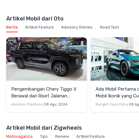
Artikel Mobil dari Oto
Berita
Artikel Feature
Advisory Stories
Road Test
Pengembangan Chery Tiggo V
Ada Mobil Pertama di
Berawal dari Riset Jalanan
Mobil Ikonik yang Cu
Indonesia
di GIIAS 2026
Anindiyo Pradhono
08 Agu, 2026
Bangkit Jaya Putra
08 Ag
Artikel Mobil dari Zigwheels
Motovaganza
Tips
Review
Artikel Feature