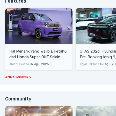
Features
Hal Menarik Yang Wajib Diketahui
GIIAS 2026: Hyunda
dari Honda Super-ONE Selain
Pre-Booking Ioniq 9,
Harga
Rp1,49 Miliar
Anjar Leksana
07 Agu, 2026
Anjar Leksana
06 Agu, 2
Artikel lainnya
Community