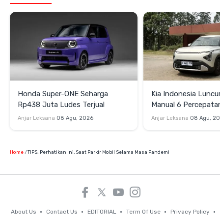
Honda Super-ONE Seharga
Kia Indonesia Luncu
Rp438 Juta Ludes Terjual
Manual 6 Percepata
Rp269 Juta
Anjar Leksana
08 Agu, 2026
Anjar Leksana
08 Agu, 2
Home
TIPS: Perhatikan Ini, Saat Parkir Mobil Selama Masa Pandemi
About Us
Contact Us
EDITORIAL
Term Of Use
Privacy Policy