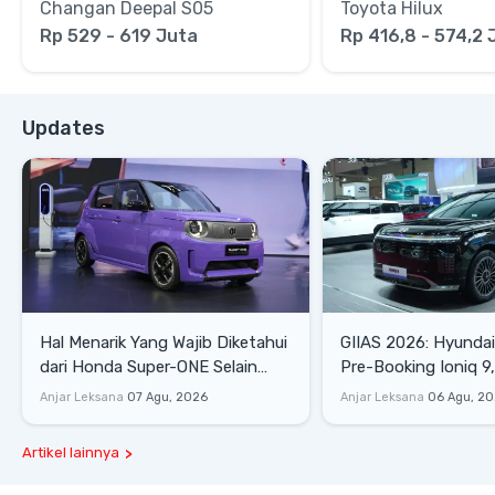
Changan Deepal S05
Toyota Hilux
Rp 529 - 619 Juta
Rp 416,8 - 574,2 
Updates
Hal Menarik Yang Wajib Diketahui
GIIAS 2026: Hyunda
dari Honda Super-ONE Selain
Pre-Booking Ioniq 9,
Harga
Rp1,49 Miliar
Anjar Leksana
07 Agu, 2026
Anjar Leksana
06 Agu, 2
Artikel lainnya