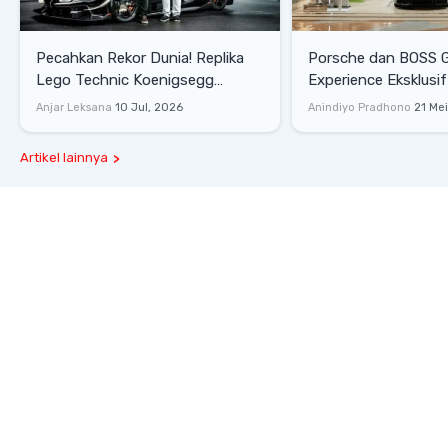
Pecahkan Rekor Dunia! Replika
Porsche dan BOSS 
Lego Technic Koenigsegg
Experience Eksklusif
Sadair's Spear Ukuran Asli Sukses
Senayan, Hadirkan 
Anjar Leksana
10 Jul, 2026
Anindiyo Pradhono
21 Me
Melesat 111 Km/Jam
Gaya Hidup dan Mob
Artikel lainnya