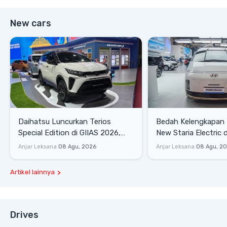
New cars
Daihatsu Luncurkan Terios
Bedah Kelengkapan
Special Edition di GIIAS 2026,
New Staria Electric 
Stok Terbatas
yang Dikenalkan di 
Anjar Leksana
08 Agu, 2026
Anjar Leksana
08 Agu, 2
Artikel lainnya
Drives