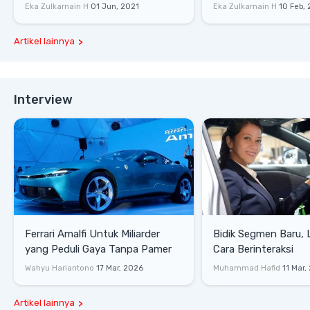
P400 S
Eka Zulkarnain H
01 Jun, 2021
Eka Zulkarnain H
10 Feb,
Artikel lainnya
Interview
Ferrari Amalfi Untuk Miliarder
Bidik Segmen Baru,
yang Peduli Gaya Tanpa Pamer
Cara Berinteraksi
Wahyu Hariantono
17 Mar, 2026
Muhammad Hafid
11 Mar,
Artikel lainnya