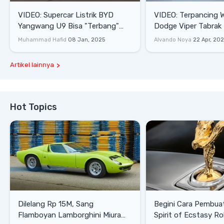
VIDEO: Supercar Listrik BYD
VIDEO: Terpancing W
Yangwang U9 Bisa "Terbang"
Dodge Viper Tabrak M
Lewati Rintangan
Saat Burnout
Muhammad Hafid
08 Jan, 2025
Alvando Noya
22 Apr, 20
Artikel lainnya
Hot Topics
Dilelang Rp 15M, Sang
Begini Cara Pembua
Flamboyan Lamborghini Miura
Spirit of Ecstasy Ro