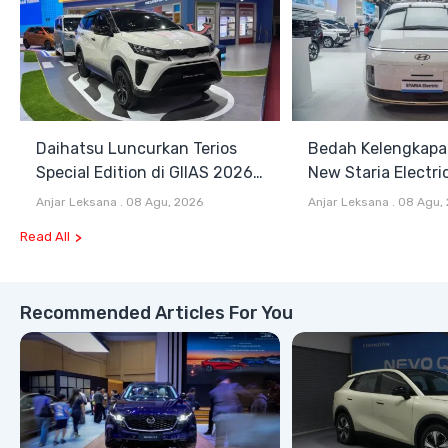
Daihatsu Luncurkan Terios
Bedah Kelengkapa
Special Edition di GIIAS 2026,
New Staria Electri
Stok Terbatas
Hybrid yang Diken
Anjar Leksana
.
08 Agu, 2026
Anjar Leksana
.
08 Agu,
GIIAS 2026
Read All
Recommended Articles For You