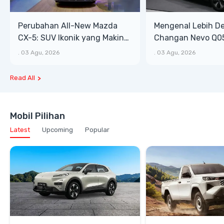
Perubahan All-New Mazda
Mengenal Lebih D
CX-5: SUV Ikonik yang Makin
Changan Nevo Q05
Bongsor, Mewah, dan Matang
Lega, Banyak Fitu
.
03 Agu, 2026
.
03 Agu, 2026
Read All
Mobil Pilihan
Latest
Upcoming
Popular