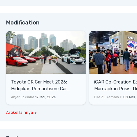
Modification
Toyota GR Car Meet 2026:
iCAR Co-Creation E
Hidupkan Romantisme Car
Mantapkan Posisi D
Culture Era 90-an
Gaya Hidup
Anjar Leksana
17 Mei, 2026
Eka Zulkarnain H
08 Mei,
Artikel lainnya