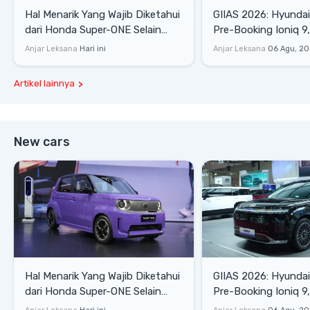
Hal Menarik Yang Wajib Diketahui
GIIAS 2026: Hyunda
dari Honda Super-ONE Selain
Pre-Booking Ioniq 9,
Harga
Rp1,49 Miliar
Anjar Leksana
Hari ini
Anjar Leksana
06 Agu, 2
Artikel lainnya
New cars
Hal Menarik Yang Wajib Diketahui
GIIAS 2026: Hyunda
dari Honda Super-ONE Selain
Pre-Booking Ioniq 9,
Harga
Rp1,49 Miliar