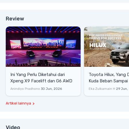
Review
Ini Yang Perlu Diketahui dari
Toyota Hilux, Yang 
Xpeng X9 Facelift dan G6 AWD
Kuda Beban Sampai 
Lifestyle
Anindiyo Pradhono
30 Jun, 2026
Eka Zulkarnain H
29 Jun,
Artikel lainnya
Video