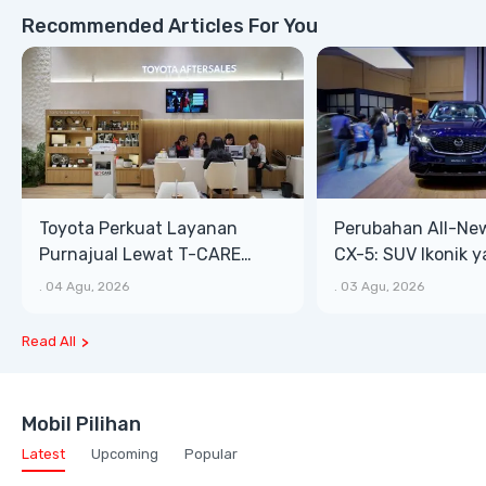
Recommended Articles For You
Toyota Perkuat Layanan
Perubahan All-Ne
Purnajual Lewat T-CARE
CX-5: SUV Ikonik 
XTRA, Manfaat Lebih Besar
Bongsor, Mewah, 
.
04 Agu, 2026
.
03 Agu, 2026
Read All
Mobil Pilihan
Latest
Upcoming
Popular