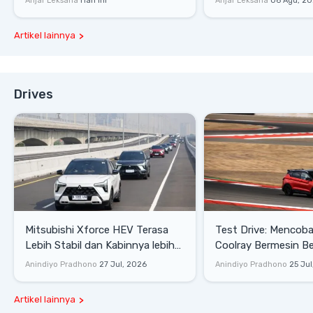
Anjar Leksana
Hari ini
Anjar Leksana
06 Agu, 2
Artikel lainnya
Drives
Mitsubishi Xforce HEV Terasa
Test Drive: Mencoba Geely
Lebih Stabil dan Kabinnya lebih
Coolray Bermesin B
Senyap
di Sirkuit Mandalika
Anindiyo Pradhono
27 Jul, 2026
Anindiyo Pradhono
25 Jul
Artikel lainnya