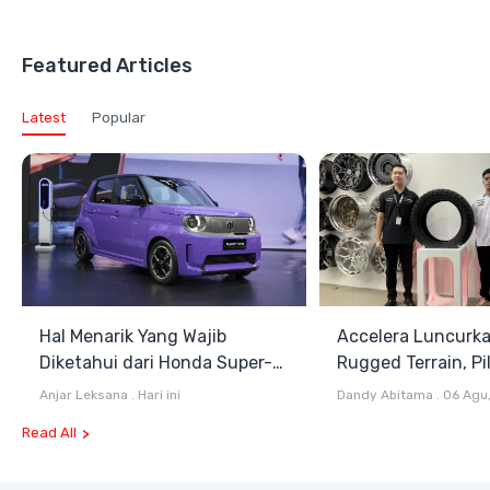
Featured Articles
Latest
Popular
Hal Menarik Yang Wajib
Accelera Luncurk
Diketahui dari Honda Super-
Rugged Terrain, Pi
ONE Selain Harga
Antara All Terrain
Anjar Leksana
.
Hari ini
Dandy Abitama
.
06 Agu
Terrain
Read All