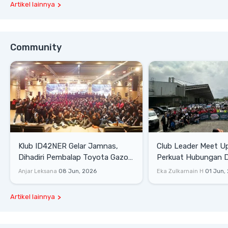
Artikel lainnya
Community
Klub ID42NER Gelar Jamnas,
Club Leader Meet U
Dihadiri Pembalap Toyota Gazoo
Perkuat Hubungan D
Racing
Dengan Komunitas
Anjar Leksana
08 Jun, 2026
Eka Zulkarnain H
01 Jun,
Artikel lainnya