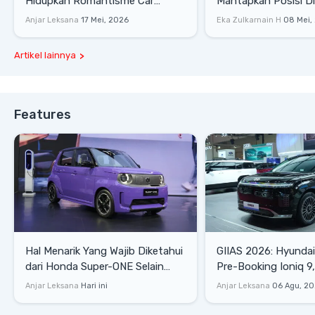
Hidupkan Romantisme Car
Mantapkan Posisi D
Culture Era 90-an
Gaya Hidup
Anjar Leksana
17 Mei, 2026
Eka Zulkarnain H
08 Mei,
Artikel lainnya
Features
Hal Menarik Yang Wajib Diketahui
GIIAS 2026: Hyunda
dari Honda Super-ONE Selain
Pre-Booking Ioniq 9,
Harga
Rp1,49 Miliar
Anjar Leksana
Hari ini
Anjar Leksana
06 Agu, 2