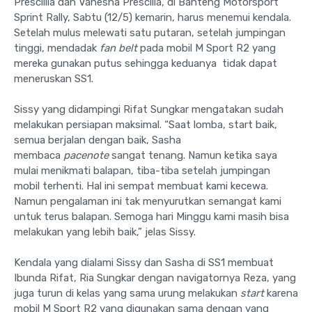
Prescillia dan Vanesha Prescilla, di Banteng Motorsport
Sprint Rally, Sabtu (12/5) kemarin, harus menemui kendala.
Setelah mulus melewati satu putaran, setelah jumpingan
tinggi, mendadak
fan belt
pada mobil M Sport R2 yang
mereka gunakan putus sehingga keduanya tidak dapat
meneruskan SS1.
Sissy yang didampingi Rifat Sungkar mengatakan sudah
melakukan persiapan maksimal. “Saat lomba, start baik,
semua berjalan dengan baik, Sasha
membaca
pacenote
sangat tenang. Namun ketika saya
mulai menikmati balapan, tiba-tiba setelah jumpingan
mobil terhenti. Hal ini sempat membuat kami kecewa.
Namun pengalaman ini tak menyurutkan semangat kami
untuk terus balapan. Semoga hari Minggu kami masih bisa
melakukan yang lebih baik,” jelas Sissy.
Kendala yang dialami Sissy dan Sasha di SS1 membuat
Ibunda Rifat, Ria Sungkar dengan navigatornya Reza, yang
juga turun di kelas yang sama urung melakukan
start
karena
mobil M Sport R2 yang digunakan sama dengan yang