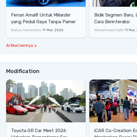
Ferrari Amalfi Untuk Miliarder
Bidik Segmen Baru,
yang Peduli Gaya Tanpa Pamer
Cara Berinteraksi
Wahyu Hariantono
17 Mar, 2026
Muhammad Hafid
11 Mar,
Artikel lainnya
Modification
Toyota GR Car Meet 2026:
iCAR Co-Creation E