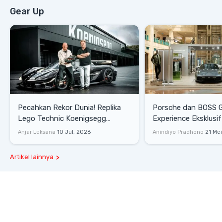
Gear Up
Pecahkan Rekor Dunia! Replika
Porsche dan BOSS 
Lego Technic Koenigsegg
Experience Eksklusif
Sadair's Spear Ukuran Asli Sukses
Senayan, Hadirkan 
Anjar Leksana
10 Jul, 2026
Anindiyo Pradhono
21 Me
Melesat 111 Km/Jam
Gaya Hidup dan Mob
Artikel lainnya