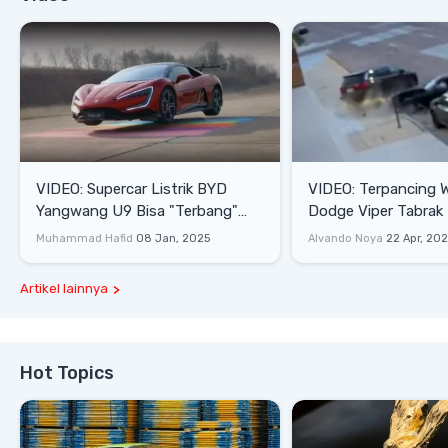
VIDEO: Supercar Listrik BYD
VIDEO: Terpancing W
Yangwang U9 Bisa "Terbang"
Dodge Viper Tabrak M
Lewati Rintangan
Saat Burnout
Muhammad Hafid
08 Jan, 2025
Alvando Noya
22 Apr, 20
Artikel lainnya
Hot Topics