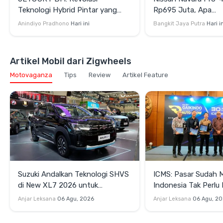
Teknologi Hybrid Pintar yang
Rp695 Juta, Apa
Mengubah Gaya Berkendara dan
Kehebatannya?
Anindiyo Pradhono
Hari ini
Bangkit Jaya Putra
Hari i
Berpetualang
Artikel Mobil dari Zigwheels
Motovaganza
Tips
Review
Artikel Feature
Suzuki Andalkan Teknologi SHVS
ICMS: Pasar Sudah 
di New XL7 2026 untuk
Indonesia Tak Perl
Mendukung Efisiensi Berkendara
Satu Teknologi Elektr
Anjar Leksana
06 Agu, 2026
Anjar Leksana
06 Agu, 2