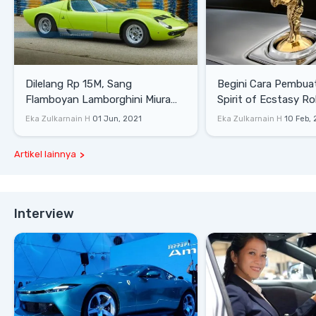
Dilelang Rp 15M, Sang
Begini Cara Pembua
Flamboyan Lamborghini Miura
Spirit of Ecstasy Ro
P400 S
Eka Zulkarnain H
01 Jun, 2021
Eka Zulkarnain H
10 Feb,
Artikel lainnya
Interview