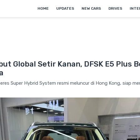
HOME
UPDATES
NEW CARS
DRIVES
INTE
ut Global Setir Kanan, DFSK E5 Plus 
a
res Super Hybrid System resmi meluncur di Hong Kong, siap men