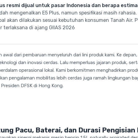
us resmi dijual untuk pasar Indonesia dan berapa estim
dah mengenalkan E5 Plus, namun spesifikasi masih rahasia. 
lobal akan dilakukan sesuai kebutuhan konsumen Tanah Air. P
 terlaksana di ajang GIIAS 2026
 awal dari pembaruan menyeluruh dari lini produk kami. Ke depan,
eknologi dan inovasi cerdas. Lalu memperluas jajaran produk, se
erdalam operasional lokal. Kami berkomitmen menghadirkan prod
kan pengalaman mobilitas lebih cerdas juga ramah lingkungan bag
, Presiden DFSK di Hong Kong.
tung Pacu, Baterai, dan Durasi Pengisian
yakan sinergi mekanis mesin bensin 1.5L naturally aspirated den