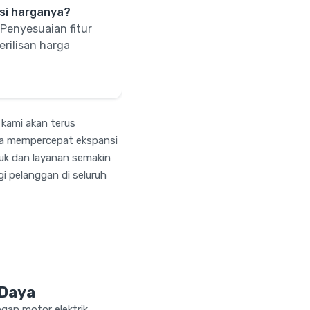
asi harganya?
Penyesuaian fitur
erilisan harga
 kami akan terus
rta mempercepat ekspansi
uk dan layanan semakin
i pelanggan di seluruh
 Daya
gan motor elektrik.