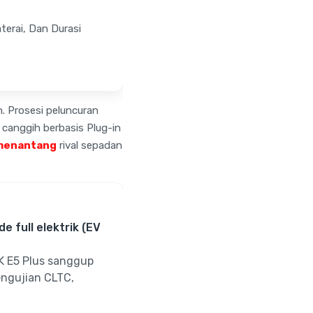
terai, Dan Durasi
n. Prosesi peluncuran
canggih berbasis Plug-in
 menantang
rival sepadan
 full elektrik (EV
K E5 Plus sanggup
engujian CLTC,