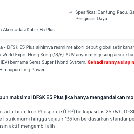
Spesifikasi Jantung Pacu, Ba
Pengisian Daya
n Akomodasi Kabin E5 Plus
a -
DFSK E5 Plus akhirnya resmi melakoni debut global setir kana
 World Expo, Hong Kong (18/6). SUV anyar mengusung arsitektur 
(PHEV) bernama Seres Super Hybrid System.
Kehadirannya siap
SH maupun Ling Power.
puh maksimal DFSK E5 Plus jika hanya mengandalkan mode
rai Lithium Iron Phosphate (LFP) berkapasitas 25 kWh, DFS
 listrik murni hingga sejauh 135 km berdasarkan standar p
sin aktif mengambil alih