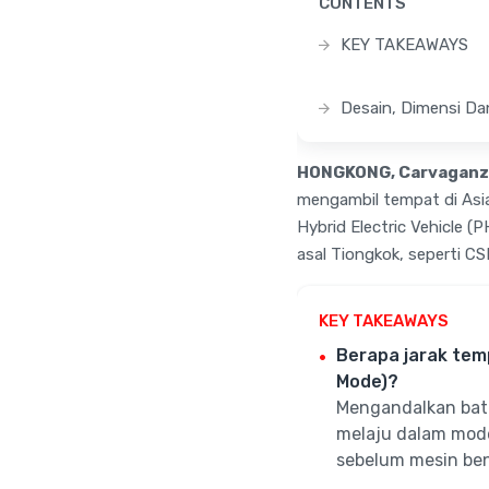
CONTENTS
KEY TAKEAWAYS
Desain, Dimensi Da
HONGKONG, Carvaganz
mengambil tempat di Asia
Hybrid Electric Vehicle 
asal Tiongkok, seperti C
KEY TAKEAWAYS
Berapa jarak tem
Mode)?
Mengandalkan bate
melaju dalam mode
sebelum mesin ben