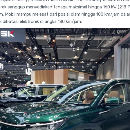
rak sanggup menyediakan tenaga maksimal hingga 160 kW (218 PS
 Mobil mampu melesat dari posisi diam hingga 100 km/jam dala
dibatasi elektronik di angka 180 km/jam.