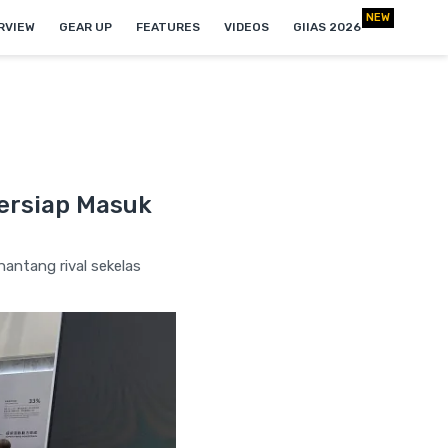
NEW
RVIEW
GEAR UP
FEATURES
VIDEOS
GIIAS 2026
Bersiap Masuk
antang rival sekelas