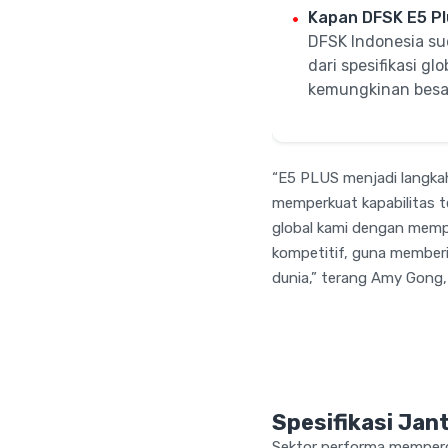
Kapan DFSK E5 Pl
DFSK Indonesia su
dari spesifikasi g
kemungkinan besar
“E5 PLUS menjadi langkah
memperkuat kapabilitas t
global kami dengan memp
kompetitif, guna memberi
dunia,” terang Amy Gong
Spesifikasi Jan
Sektor performa memperca