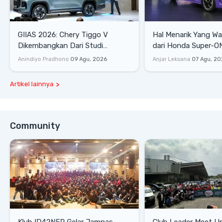
GIIAS 2026: Chery Tiggo V
Hal Menarik Yang Waj
Dikembangkan Dari Studi
dari Honda Super-ONE Sel
Komprehensif di Indonesia
Harga
Anindiyo Pradhono
09 Agu, 2026
Anjar Leksana
07 Agu, 20
Artikel lainnya
Community