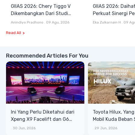
GIIAS 2026: Chery Tiggo V
GIIAS 2026: Daiha
Dikembangkan Dari Studi
Perkuat Sinergi P
Komprehensif di Indonesia
dan Industri Otom
Anindiyo Pradhono
.
09 Agu, 2026
Eka Zulkarnain H
.
09 Ag
Read All
Recommended Articles For You
Ini Yang Perlu Diketahui dari
Toyota Hilux, Yan
Xpeng X9 Facelift dan G6
Mobil Kuda Beban 
AWD
Lifestyle
.
30 Jun, 2026
.
29 Jun, 2026