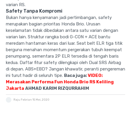
varian RS.
Safety Tanpa Kompromi
Bukan hanya kenyamanan jadi pertimbangan, safety
merupakan bagian prioritas Honda Brio. Urusan
keselamatan tidak dibedakan antara satu varian dengan
varian lain. Struktur rangka bodi G-CON + ACE bantu
meredam hantaman keras dari luar. Seat belt ELR tiga titik
berguna menahan momentum pergerakan tubuh keempat
penumpang, sementara 2P ELR tersedia di tengah baris
kedua. Daftar fitur safety dilengkapi oleh Dual SRS Airbag
di depan. ABS+EBD? Jangan khawatir, peranti pengereman
ini turut hadir di seluruh tipe.
Baca juga:
VIDEO:
Merasakan Performa Fun Honda Brio RS Keliling
Jakarta
AHMAD KARIM RIZQURRAHIM
Raju Febrian
15 Mei, 2020