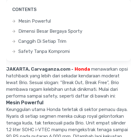
CONTENTS
Mesin Powerful
Dimensi Besar Bergaya Sporty
Canggih Di Setiap Trim
Safety Tanpa Kompromi
JAKARTA, Carvaganza.com -
Honda
menawarkan opsi
hatchback yang lebih dari sekadar kendaraan moderat
lewat Brio. Sesuai slogan: “Break Out, Break Free”, Brio
membawa ragam kelebihan untuk dinikmati. Mulai dari
performa sampai safety, seperti daftar di bawah ini:
Mesin Powerful
Keunggulan utama Honda terletak di sektor pemacu daya.
Nyaris di setiap segmen mereka cukup royal gelontorkan
tenaga kuda, tak terkecuali pada Brio. Unit empat silinder
1.2 liter SOHC i-VTEC mampu mengekstrak tenaga sampai
90 PS pada putaran 6.000 rpm. Ditambah lagi kekuatan