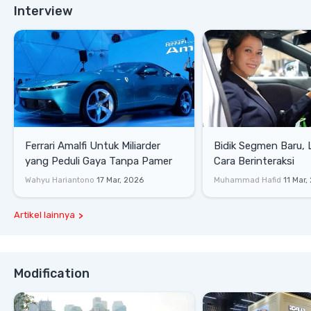
Interview
Ferrari Amalfi Untuk Miliarder
Bidik Segmen Baru,
yang Peduli Gaya Tanpa Pamer
Cara Berinteraksi
Wahyu Hariantono
17 Mar, 2026
Muhammad Hafid
11 Mar,
Artikel lainnya
Modification