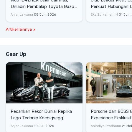
Klub ID42NER Gelar Jamnas,
Club Leader Meet U
Dihadiri Pembalap Toyota Gazoo
Perkuat Hubungan D
Racing
Dengan Komunitas
Anjar Leksana
08 Jun, 2026
Eka Zulkarnain H
01 Jun,
Artikel lainnya
Gear Up
Pecahkan Rekor Dunia! Replika
Porsche dan BOSS 
Lego Technic Koenigsegg
Experience Eksklusif
Sadair's Spear Ukuran Asli Sukses
Senayan, Hadirkan 
Anjar Leksana
10 Jul, 2026
Anindiyo Pradhono
21 Me
Melesat 111 Km/Jam
Gaya Hidup dan Mob