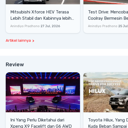
Mitsubishi Xforce HEV Terasa
Test Drive: Mencoba Geely
Lebih Stabil dan Kabinnya lebih
Coolray Bermesin B
Senyap
di Sirkuit Mandalika
Anindiyo Pradhono
27 Jul, 2026
Anindiyo Pradhono
25 Jul
Artikel lainnya
Review
Ini Yang Perlu Diketahui dari
Toyota Hilux, Yang 
Xpeng X9 Facelift dan G6 AWD
Kuda Beban Sampai 