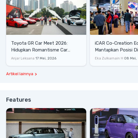
Toyota GR Car Meet 2026:
iCAR Co-Creation E
Hidupkan Romantisme Car
Mantapkan Posisi D
Culture Era 90-an
Gaya Hidup
Anjar Leksana
17 Mei, 2026
Eka Zulkarnain H
08 Mei,
Artikel lainnya
Features