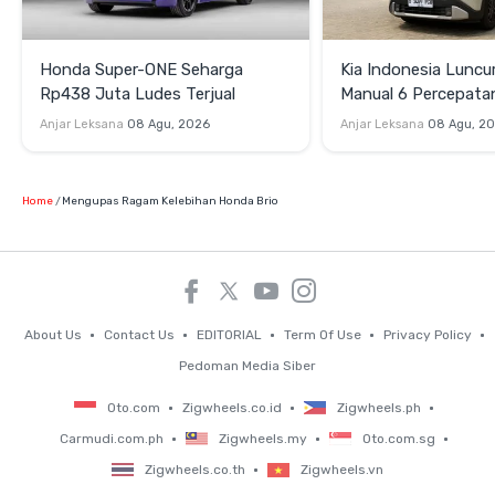
Honda Super-ONE Seharga
Kia Indonesia Luncu
Rp438 Juta Ludes Terjual
Manual 6 Percepata
Rp269 Juta
Anjar Leksana
08 Agu, 2026
Anjar Leksana
08 Agu, 2
Home
Mengupas Ragam Kelebihan Honda Brio
About Us
Contact Us
EDITORIAL
Term Of Use
Privacy Policy
Pedoman Media Siber
Oto.com
Zigwheels.co.id
Zigwheels.ph
Carmudi.com.ph
Zigwheels.my
Oto.com.sg
Zigwheels.co.th
Zigwheels.vn