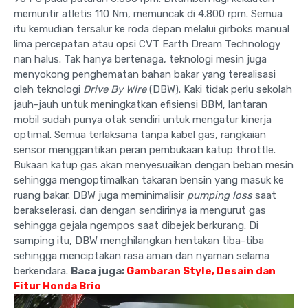
memuntir atletis 110 Nm, memuncak di 4.800 rpm. Semua
itu kemudian tersalur ke roda depan melalui girboks manual
lima percepatan atau opsi CVT Earth Dream Technology
nan halus. Tak hanya bertenaga, teknologi mesin juga
menyokong penghematan bahan bakar yang terealisasi
oleh teknologi
Drive By Wire
(DBW). Kaki tidak perlu sekolah
jauh-jauh untuk meningkatkan efisiensi BBM, lantaran
mobil sudah punya otak sendiri untuk mengatur kinerja
optimal. Semua terlaksana tanpa kabel gas, rangkaian
sensor menggantikan peran pembukaan katup throttle.
Bukaan katup gas akan menyesuaikan dengan beban mesin
sehingga mengoptimalkan takaran bensin yang masuk ke
ruang bakar. DBW juga meminimalisir
pumping loss
saat
berakselerasi, dan dengan sendirinya ia mengurut gas
sehingga gejala ngempos saat dibejek berkurang. Di
samping itu, DBW menghilangkan hentakan tiba-tiba
sehingga menciptakan rasa aman dan nyaman selama
berkendara.
Baca juga:
Gambaran Style, Desain dan
Fitur Honda Brio