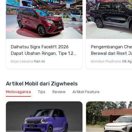
Daihatsu Sigra Facelift 2026
Pengembangan Cher
Dapat Ubahan Ringan, Tipe 1.2R
Berawal dari Riset J
Dijual Mulai Rp173 Jutaan
Indonesia
Anjar Leksana
Hari ini
Anindiyo Pradhono
08 Ag
Artikel Mobil dari Zigwheels
Motovaganza
Tips
Review
Artikel Feature