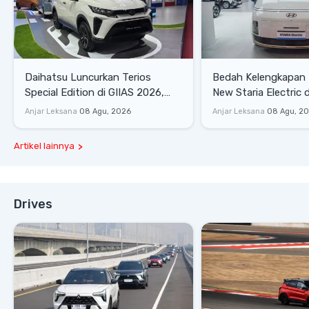
Daihatsu Luncurkan Terios
Bedah Kelengkapan
Special Edition di GIIAS 2026,
New Staria Electric 
Stok Terbatas
yang Dikenalkan di 
Anjar Leksana
08 Agu, 2026
Anjar Leksana
08 Agu, 2
Artikel lainnya
Drives