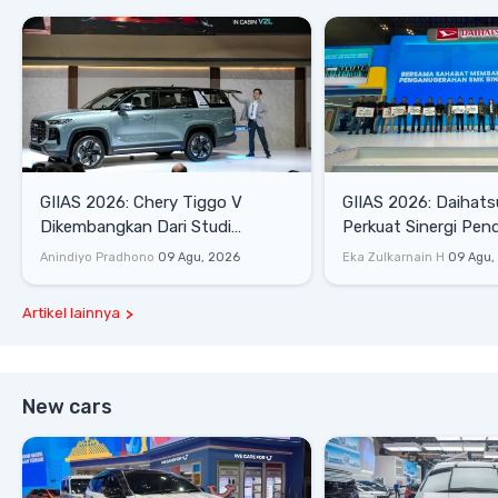
GIIAS 2026: Chery Tiggo V
GIIAS 2026: Daihats
Dikembangkan Dari Studi
Perkuat Sinergi Pen
Komprehensif di Indonesia
Industri Otomotif
Anindiyo Pradhono
09 Agu, 2026
Eka Zulkarnain H
09 Agu,
Artikel lainnya
New cars