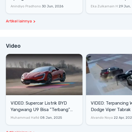
Lifestyle
Anindiyo Pradhono
30 Jun, 2026
Eka Zulkarnain H
29 Jun,
Artikel lainnya
Video
VIDEO: Supercar Listrik BYD
VIDEO: Terpancing W
Yangwang U9 Bisa "Terbang"
Dodge Viper Tabrak M
Lewati Rintangan
Saat Burnout
Muhammad Hafid
08 Jan, 2025
Alvando Noya
22 Apr, 20