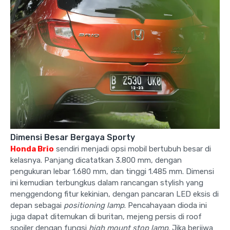
Dimensi Besar Bergaya Sporty
Honda Brio
sendiri menjadi opsi mobil bertubuh besar di
kelasnya. Panjang dicatatkan 3.800 mm, dengan
pengukuran lebar 1.680 mm, dan tinggi 1.485 mm. Dimensi
ini kemudian terbungkus dalam rancangan stylish yang
menggendong fitur kekinian, dengan pancaran LED eksis di
depan sebagai
positioning lamp
. Pencahayaan dioda ini
juga dapat ditemukan di buritan, mejeng persis di roof
spoiler dengan fungsi
high mount stop lamp
. Jika berjiwa