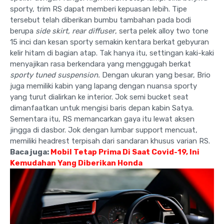
sporty, trim RS dapat memberi kepuasan lebih. Tipe
tersebut telah diberikan bumbu tambahan pada bodi
berupa
side skirt, rear diffuser
, serta pelek alloy two tone
15 inci dan kesan sporty semakin kentara berkat gebyuran
kelir hitam di bagian atap. Tak hanya itu, settingan kaki-kaki
menyajikan rasa berkendara yang menggugah berkat
sporty tuned suspension.
Dengan ukuran yang besar, Brio
juga memiliki kabin yang lapang dengan nuansa sporty
yang turut dialirkan ke interior. Jok semi bucket seat
dimanfaatkan untuk mengisi baris depan kabin Satya.
Sementara itu, RS memancarkan gaya itu lewat aksen
jingga di dasbor. Jok dengan lumbar support mencuat,
memiliki headrest terpisah dari sandaran khusus varian RS.
Baca juga:
Mobil Tetap Prima Di Saat Covid-19, Ini
Kemudahan Yang Diberikan Honda