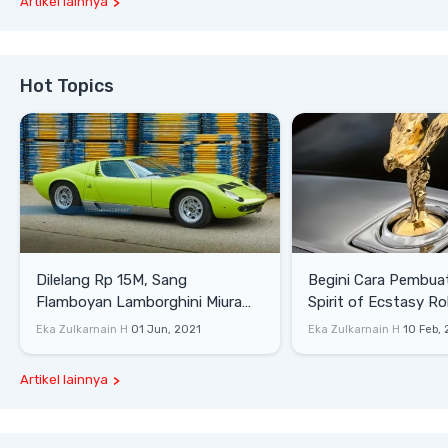
Artikel lainnya
Hot Topics
Dilelang Rp 15M, Sang
Begini Cara Pembua
Flamboyan Lamborghini Miura
Spirit of Ecstasy Ro
P400 S
Eka Zulkarnain H
01 Jun, 2021
Eka Zulkarnain H
10 Feb,
Artikel lainnya