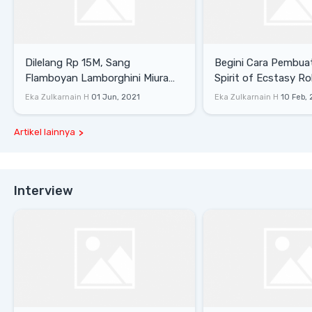
Dilelang Rp 15M, Sang
Begini Cara Pembua
Flamboyan Lamborghini Miura
Spirit of Ecstasy Ro
P400 S
Eka Zulkarnain H
01 Jun, 2021
Eka Zulkarnain H
10 Feb,
Artikel lainnya
Interview