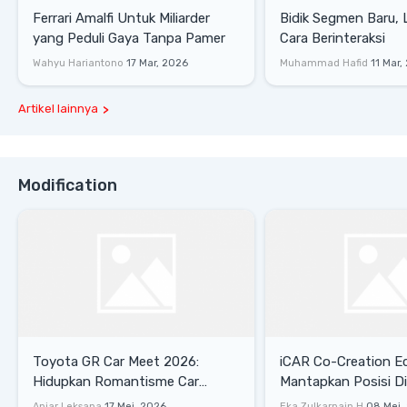
Ferrari Amalfi Untuk Miliarder
Bidik Segmen Baru,
yang Peduli Gaya Tanpa Pamer
Cara Berinteraksi
Wahyu Hariantono
17 Mar, 2026
Muhammad Hafid
11 Mar,
Artikel lainnya
Modification
Toyota GR Car Meet 2026:
iCAR Co-Creation E
Hidupkan Romantisme Car
Mantapkan Posisi D
Culture Era 90-an
Gaya Hidup
Anjar Leksana
17 Mei, 2026
Eka Zulkarnain H
08 Mei,