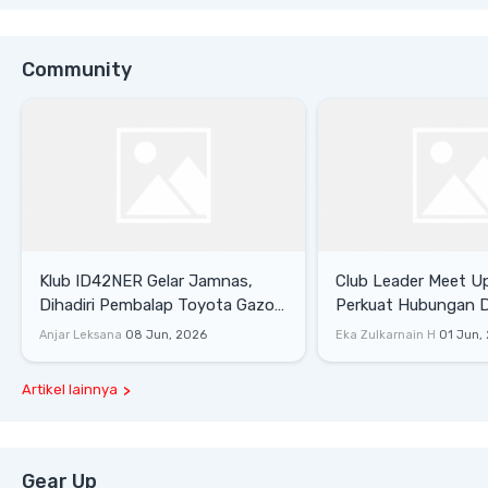
Community
Klub ID42NER Gelar Jamnas,
Club Leader Meet U
Dihadiri Pembalap Toyota Gazoo
Perkuat Hubungan D
Racing
Dengan Komunitas
Anjar Leksana
08 Jun, 2026
Eka Zulkarnain H
01 Jun,
Artikel lainnya
Gear Up