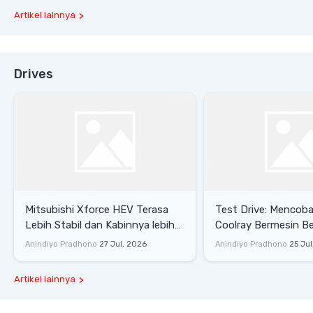
Artikel lainnya
Drives
Mitsubishi Xforce HEV Terasa
Test Drive: Mencoba Geely
Lebih Stabil dan Kabinnya lebih
Coolray Bermesin B
Senyap
di Sirkuit Mandalika
Anindiyo Pradhono
27 Jul, 2026
Anindiyo Pradhono
25 Jul
Artikel lainnya