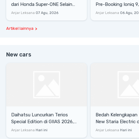
dari Honda Super-ONE Selain
Pre-Booking Ioniq 9,
Harga
Rp1,49 Miliar
Anjar Leksana
07 Agu, 2026
Anjar Leksana
06 Agu, 2
Artikel lainnya
New cars
Daihatsu Luncurkan Terios
Bedah Kelengkapan
Special Edition di GIIAS 2026,
New Staria Electric 
Stok Terbatas
yang Dikenalkan di 
Anjar Leksana
Hari ini
Anjar Leksana
Hari ini