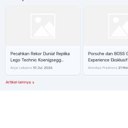
Pecahkan Rekor Dunia! Replika
Porsche dan BOSS 
Lego Technic Koenigsegg
Experience Eksklusif
Sadair's Spear Ukuran Asli Sukses
Senayan, Hadirkan 
Anjar Leksana
10 Jul, 2026
Anindiyo Pradhono
21 Me
Melesat 111 Km/Jam
Gaya Hidup dan Mob
Artikel lainnya