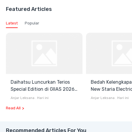
Featured Articles
Latest
Popular
Daihatsu Luncurkan Terios
Bedah Kelengkapa
Special Edition di GIIAS 2026,
New Staria Electri
Stok Terbatas
Hybrid yang Diken
Anjar Leksana
.
Hari ini
Anjar Leksana
.
Hari ini
GIIAS 2026
Read All
Recommended Articles For You