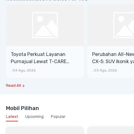
Toyota Perkuat Layanan
Perubahan All-Ne
Purnajual Lewat T-CARE
CX-5: SUV Ikonik 
XTRA, Manfaat Lebih Besar
Bongsor, Mewah, 
.
04 Agu, 2026
.
03 Agu, 2026
Read All
Mobil Pilihan
Latest
Upcoming
Popular