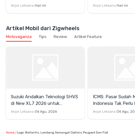
di GIIAS 2026
hingga Garansi Suk
Anjar Leksana
Hari ini
Anjar Leksana
Hari ini
Jam
Artikel Mobil dari Zigwheels
Motovaganza
Tips
Review
Artikel Feature
Suzuki Andalkan Teknologi SHVS
ICMS: Pasar Sudah 
di New XL7 2026 untuk
Indonesia Tak Perl
Mendukung Efisiensi Berkendara
Satu Teknologi Elektr
Anjar Leksana
06 Agu, 2026
Anjar Leksana
06 Agu, 2
Home
Logo Stellantis, Lambang Semangat Optimis Peugeot Dan Fiat