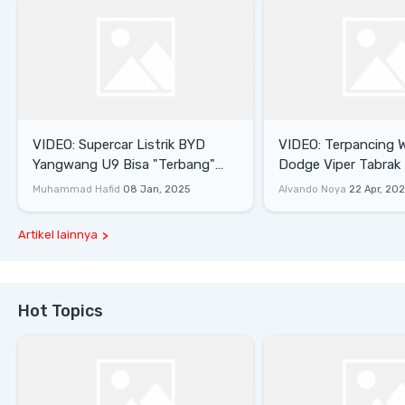
VIDEO: Supercar Listrik BYD
VIDEO: Terpancing W
Yangwang U9 Bisa "Terbang"
Dodge Viper Tabrak M
Lewati Rintangan
Saat Burnout
Muhammad Hafid
08 Jan, 2025
Alvando Noya
22 Apr, 20
Artikel lainnya
Hot Topics