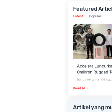
Featured Artic
Latest
Popular
Accelera Luncurk
Omikron Rugged Te
Pilihan Baru Antar
Dandy Abitama
.
06 Agu
Terrain dan Mud Te
Read All
Artikel yang m