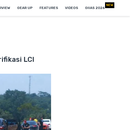
NEW
RVIEW
GEAR UP
FEATURES
VIDEOS
GIIAS 2026
ifikasi LCI