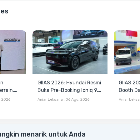
les
an
GIIAS 2026: Hyundai Resmi
GIIAS 20
rrain,
Buka Pre-Booking Ioniq 9,
Booth Da
a All
Harga Mulai Rp1,49 Miliar
Sigra, Te
, 2026
Anjar Leksana
.
06 Agu, 2026
Anjar Leks
rrain
Gran Max
ungkin menarik untuk Anda