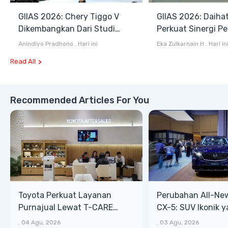
GIIAS 2026: Chery Tiggo V
GIIAS 2026: Daiha
Dikembangkan Dari Studi
Perkuat Sinergi P
Komprehensif di Indonesia
dan Industri Otom
Anindiyo Pradhono
.
Hari ini
Eka Zulkarnain H
.
Hari in
Read All
Recommended Articles For You
Toyota Perkuat Layanan
Perubahan All-Ne
Purnajual Lewat T-CARE
CX-5: SUV Ikonik 
XTRA, Manfaat Lebih Besar
Bongsor, Mewah, 
.
04 Agu, 2026
.
03 Agu, 2026