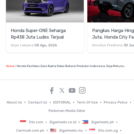
Honda Super-ONE Seharga
Pangkas Harga Hin
Rp438 Juta Ludes Terjual
Juta, Honda City Fac
Meluncur di Thailand
Anjar Leksana
08 Agu, 2026
Anindiyo Pradhono
30 Ju
Home
Honda Pastikan Zero Alpha Pakai Baterai Produksi Indonesia, Siap Meluncur 2027
About Us
Contact Us
EDITORIAL
Term Of Use
Privacy Policy
Pedoman Media Siber
Oto.com
Zigwheels.co.id
Zigwheels.ph
Carmudi.com.ph
Zigwheels.my
Oto.com.sg