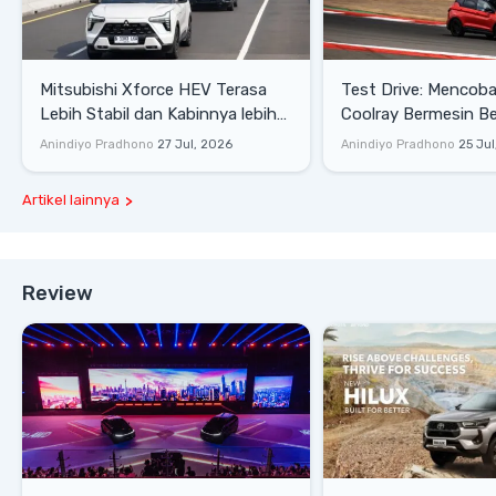
Mitsubishi Xforce HEV Terasa
Test Drive: Mencoba Geely
Lebih Stabil dan Kabinnya lebih
Coolray Bermesin B
Senyap
di Sirkuit Mandalika
Anindiyo Pradhono
27 Jul, 2026
Anindiyo Pradhono
25 Jul
Artikel lainnya
Review