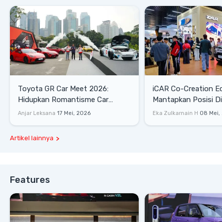
Toyota GR Car Meet 2026:
iCAR Co-Creation E
Hidupkan Romantisme Car
Mantapkan Posisi D
Culture Era 90-an
Gaya Hidup
Anjar Leksana
17 Mei, 2026
Eka Zulkarnain H
08 Mei,
Artikel lainnya
Features