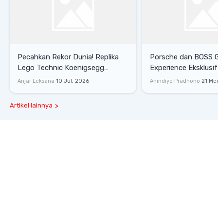
Pecahkan Rekor Dunia! Replika
Porsche dan BOSS 
Lego Technic Koenigsegg
Experience Eksklusif
Sadair's Spear Ukuran Asli Sukses
Senayan, Hadirkan 
Anjar Leksana
10 Jul, 2026
Anindiyo Pradhono
21 Me
Melesat 111 Km/Jam
Gaya Hidup dan Mob
Artikel lainnya