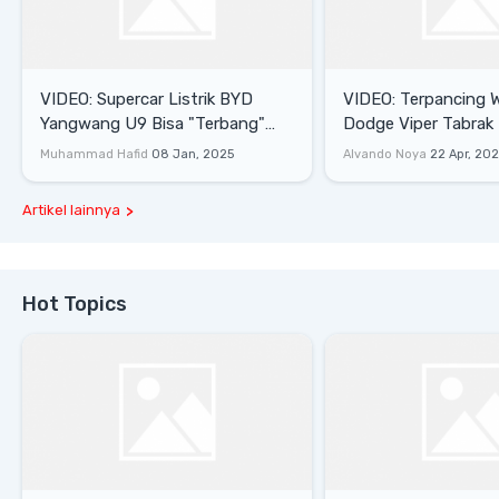
VIDEO: Supercar Listrik BYD
VIDEO: Terpancing W
Yangwang U9 Bisa "Terbang"
Dodge Viper Tabrak M
Lewati Rintangan
Saat Burnout
Muhammad Hafid
08 Jan, 2025
Alvando Noya
22 Apr, 20
Artikel lainnya
Hot Topics