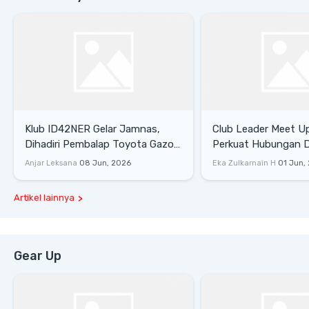
Klub ID42NER Gelar Jamnas,
Club Leader Meet U
Dihadiri Pembalap Toyota Gazoo
Perkuat Hubungan D
Racing
Dengan Komunitas
Anjar Leksana
08 Jun, 2026
Eka Zulkarnain H
01 Jun,
Artikel lainnya
Gear Up