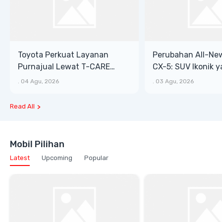
Toyota Perkuat Layanan
Perubahan All-Ne
Purnajual Lewat T-CARE
CX-5: SUV Ikonik 
XTRA, Manfaat Lebih Besar
Bongsor, Mewah, 
.
04 Agu, 2026
.
03 Agu, 2026
Read All
Mobil Pilihan
Latest
Upcoming
Popular