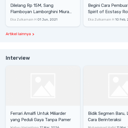
Dilelang Rp 15M, Sang
Begini Cara Pembua
Flamboyan Lamborghini Miura
Spirit of Ecstasy Ro
P400 S
Eka Zulkarnain H
01 Jun, 2021
Eka Zulkarnain H
10 Feb,
Artikel lainnya
Interview
Ferrari Amalfi Untuk Miliarder
Bidik Segmen Baru,
yang Peduli Gaya Tanpa Pamer
Cara Berinteraksi
Wahyu Hariantono
17 Mar, 2026
Muhammad Hafid
11 Mar,