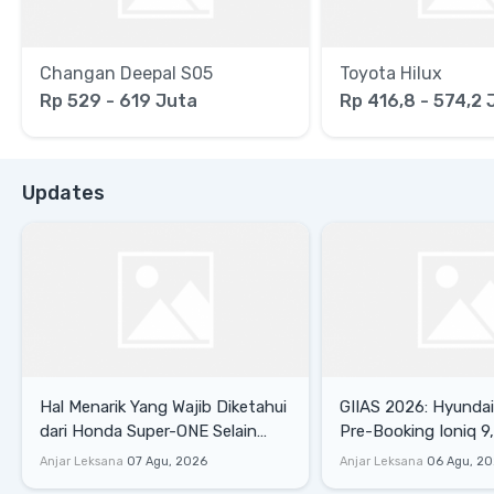
Changan Deepal S05
Toyota Hilux
Rp 529 - 619 Juta
Rp 416,8 - 574,2 
Updates
Hal Menarik Yang Wajib Diketahui
GIIAS 2026: Hyunda
dari Honda Super-ONE Selain
Pre-Booking Ioniq 9,
Harga
Rp1,49 Miliar
Anjar Leksana
07 Agu, 2026
Anjar Leksana
06 Agu, 2