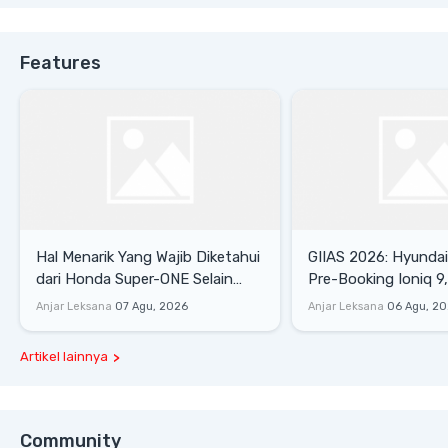
Features
Hal Menarik Yang Wajib Diketahui
GIIAS 2026: Hyunda
dari Honda Super-ONE Selain
Pre-Booking Ioniq 9,
Harga
Rp1,49 Miliar
Anjar Leksana
07 Agu, 2026
Anjar Leksana
06 Agu, 2
Artikel lainnya
Community