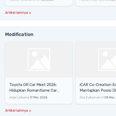
Artikel lainnya
Modification
Toyota GR Car Meet 2026:
iCAR Co-Creation E
Hidupkan Romantisme Car
Mantapkan Posisi D
Culture Era 90-an
Gaya Hidup
Anjar Leksana
17 Mei, 2026
Eka Zulkarnain H
08 Mei,
Artikel lainnya