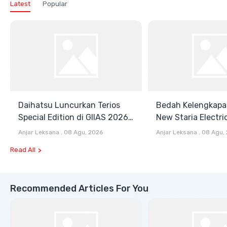
Latest
Popular
Daihatsu Luncurkan Terios
Bedah Kelengkapa
Special Edition di GIIAS 2026,
New Staria Electri
Stok Terbatas
Hybrid yang Diken
Anjar Leksana
.
08 Agu, 2026
Anjar Leksana
.
08 Agu,
GIIAS 2026
Read All
Recommended Articles For You