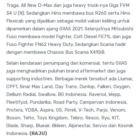
Traga, All New D-Max dan juga heavy truck-nya Giga FVM
34 U (N). Sedangkan Hino membawa bus R260 serta Hino
Flexicab yang dijadikan sebagai mobil vaksin keliling untuk
dipamerkan dalam ajang GIIAS 2021. Selanjutnya Mitsubishi
Fuso membawa model Fighter, Colt Diesel FE71L dan juga
Fuso Fighter FN62 Heavy Duty. Sedangkan Scania hadir
dengan membawa Chassis Bus Scania K410iB.
Selain kendaraan penumpang dan komersial, tentu GIIAS
juga menghadirkan puluhan brand aftermarket dan juga
supporting industries. Berbagai merek tersebut ada Llumar,
CPF1, Sinar Mas Land, Day Trans, Dunlop, Falken, Oxygen,
Dellium Radial, Swallow, BG Indonesia, Ravenol, Wepp,
Fleetify.id, Pundarika, Road Party, Campervan Indonesia,
Protera, YDBA, Aspira, GS, Pirreli, V-Tech, Parjo, Venom,
Boson, Telto, Toys Kingdom, Tekiro, Rexco, Ryu, KIT,
Glade, Sharp, Blueair, Bkleen, Alpinestar, Servvo dan Kosmik
Indonesia.
(RAJU)