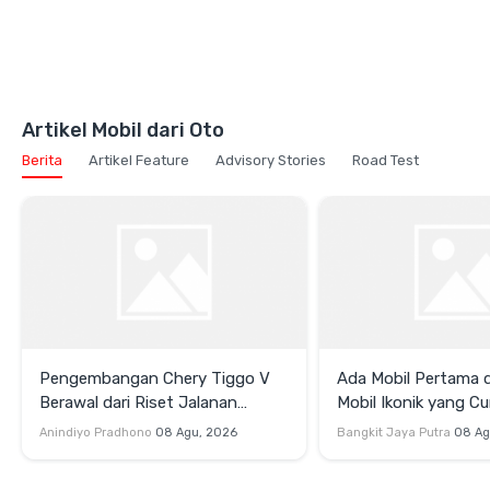
Artikel Mobil dari Oto
Berita
Artikel Feature
Advisory Stories
Road Test
Pengembangan Chery Tiggo V
Ada Mobil Pertama di
Berawal dari Riset Jalanan
Mobil Ikonik yang Cu
Indonesia
di GIIAS 2026
Anindiyo Pradhono
08 Agu, 2026
Bangkit Jaya Putra
08 Ag