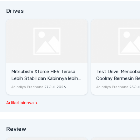
Drives
Mitsubishi Xforce HEV Terasa
Test Drive: Mencoba Geely
Lebih Stabil dan Kabinnya lebih
Coolray Bermesin B
Senyap
di Sirkuit Mandalika
Anindiyo Pradhono
27 Jul, 2026
Anindiyo Pradhono
25 Jul
Artikel lainnya
Review