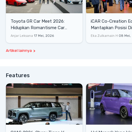
Toyota GR Car Meet 2026:
iCAR Co-Creation E
Hidupkan Romantisme Car
Mantapkan Posisi D
Culture Era 90-an
Gaya Hidup
Anjar Leksana
17 Mei, 2026
Eka Zulkarnain H
08 Mei,
Artikel lainnya
Features