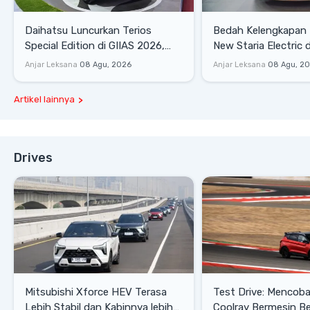
Daihatsu Luncurkan Terios
Bedah Kelengkapan
Special Edition di GIIAS 2026,
New Staria Electric 
Stok Terbatas
yang Dikenalkan di 
Anjar Leksana
08 Agu, 2026
Anjar Leksana
08 Agu, 2
Artikel lainnya
Drives
Mitsubishi Xforce HEV Terasa
Test Drive: Mencoba Geely
Lebih Stabil dan Kabinnya lebih
Coolray Bermesin B