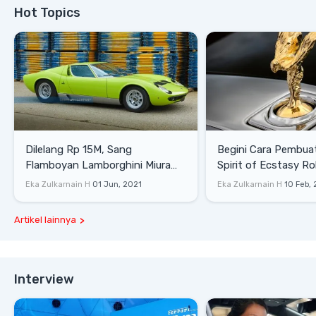
Hot Topics
Dilelang Rp 15M, Sang
Begini Cara Pembua
Flamboyan Lamborghini Miura
Spirit of Ecstasy Ro
P400 S
Eka Zulkarnain H
01 Jun, 2021
Eka Zulkarnain H
10 Feb,
Artikel lainnya
Interview