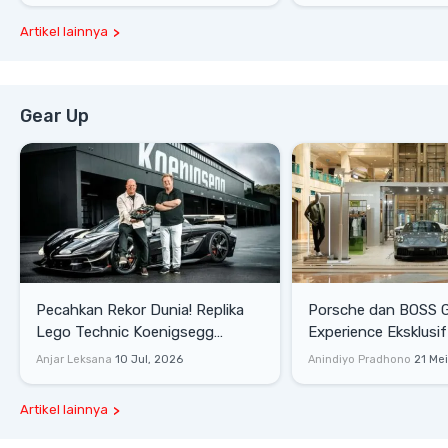
Artikel lainnya
Gear Up
Pecahkan Rekor Dunia! Replika
Porsche dan BOSS 
Lego Technic Koenigsegg
Experience Eksklusif
Sadair's Spear Ukuran Asli Sukses
Senayan, Hadirkan 
Anjar Leksana
10 Jul, 2026
Anindiyo Pradhono
21 Me
Melesat 111 Km/Jam
Gaya Hidup dan Mob
Artikel lainnya