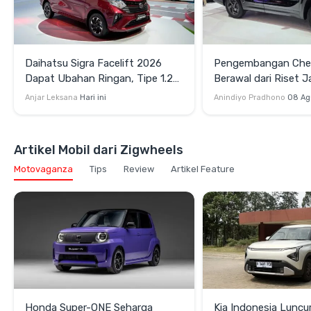
Daihatsu Sigra Facelift 2026
Pengembangan Cher
Dapat Ubahan Ringan, Tipe 1.2R
Berawal dari Riset J
Dijual Mulai Rp173 Jutaan
Indonesia
Anjar Leksana
Hari ini
Anindiyo Pradhono
08 Ag
Artikel Mobil dari Zigwheels
Motovaganza
Tips
Review
Artikel Feature
Honda Super-ONE Seharga
Kia Indonesia Luncu