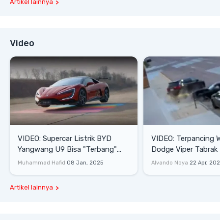
Artikel lainnya
Video
VIDEO: Supercar Listrik BYD
VIDEO: Terpancing W
Yangwang U9 Bisa "Terbang"
Dodge Viper Tabrak M
Lewati Rintangan
Saat Burnout
Muhammad Hafid
08 Jan, 2025
Alvando Noya
22 Apr, 20
Artikel lainnya