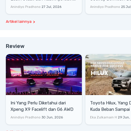
Senyap
di Sirkuit Mandalika
Anindiyo Pradhono
27 Jul, 2026
Anindiyo Pradhono
25 Jul
Artikel lainnya
Review
Ini Yang Perlu Diketahui dari
Toyota Hilux, Yang 
Xpeng X9 Facelift dan G6 AWD
Kuda Beban Sampai 
Lifestyle
Anindiyo Pradhono
30 Jun, 2026
Eka Zulkarnain H
29 Jun,