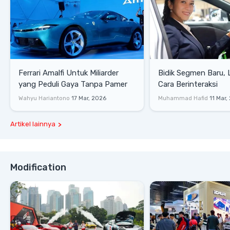
Ferrari Amalfi Untuk Miliarder
Bidik Segmen Baru,
yang Peduli Gaya Tanpa Pamer
Cara Berinteraksi
Wahyu Hariantono
17 Mar, 2026
Muhammad Hafid
11 Mar,
Artikel lainnya
Modification