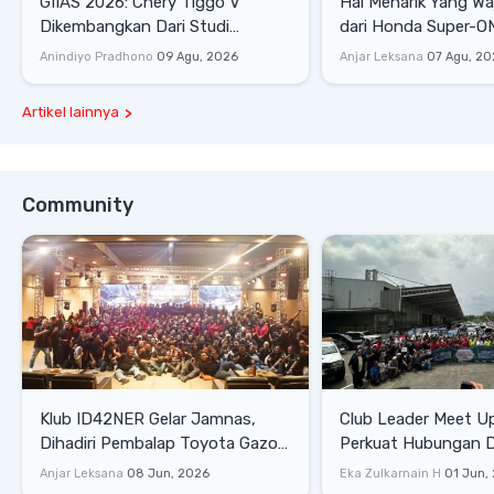
GIIAS 2026: Chery Tiggo V
Hal Menarik Yang Waj
Dikembangkan Dari Studi
dari Honda Super-ONE Sel
Komprehensif di Indonesia
Harga
Anindiyo Pradhono
09 Agu, 2026
Anjar Leksana
07 Agu, 20
Artikel lainnya
Community
Klub ID42NER Gelar Jamnas,
Club Leader Meet U
Dihadiri Pembalap Toyota Gazoo
Perkuat Hubungan D
Racing
Dengan Komunitas
Anjar Leksana
08 Jun, 2026
Eka Zulkarnain H
01 Jun,