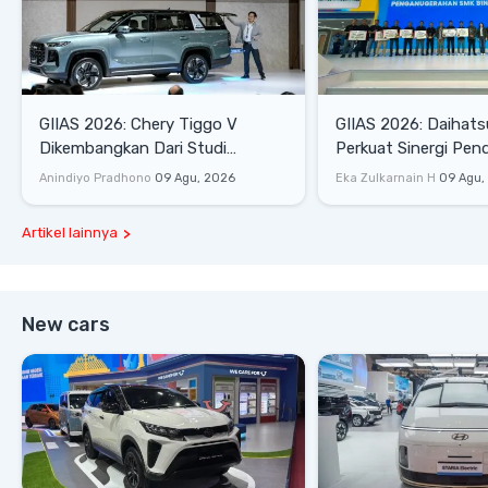
GIIAS 2026: Chery Tiggo V
GIIAS 2026: Daihats
Dikembangkan Dari Studi
Perkuat Sinergi Pen
Komprehensif di Indonesia
Industri Otomotif
Anindiyo Pradhono
09 Agu, 2026
Eka Zulkarnain H
09 Agu,
Artikel lainnya
New cars