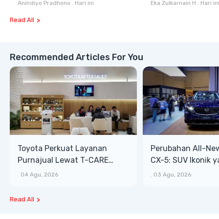
Komprehensif di Indonesia
dan Industri Otom
Anindiyo Pradhono
.
Hari ini
Eka Zulkarnain H
.
Hari in
Read All
Recommended Articles For You
Toyota Perkuat Layanan
Perubahan All-Ne
Purnajual Lewat T-CARE
CX-5: SUV Ikonik 
XTRA, Manfaat Lebih Besar
Bongsor, Mewah, 
.
04 Agu, 2026
.
03 Agu, 2026
Read All