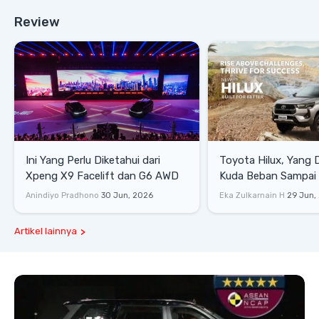
Review
Ini Yang Perlu Diketahui dari
Toyota Hilux, Yang 
Xpeng X9 Facelift dan G6 AWD
Kuda Beban Sampai 
Lifestyle
Anindiyo Pradhono
30 Jun, 2026
Eka Zulkarnain H
29 Jun,
Artikel lainnya