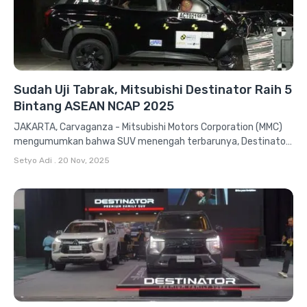
Sudah Uji Tabrak, Mitsubishi Destinator Raih 5
Bintang ASEAN NCAP 2025
JAKARTA, Carvaganza - Mitsubishi Motors Corporation (MMC)
mengumumkan bahwa SUV menengah terbarunya, Destinator,
sukses memperoleh nilai maksimal bintang lima dalam...
Setyo Adi
.
20 Nov, 2025