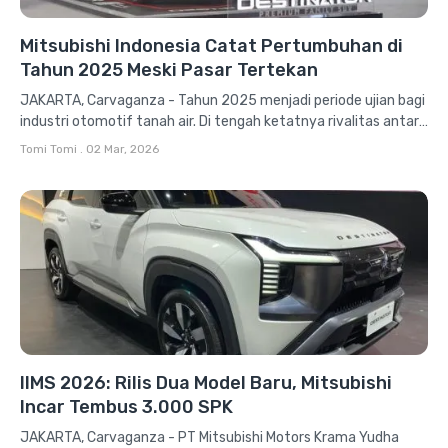
Mitsubishi Indonesia Catat Pertumbuhan di
Tahun 2025 Meski Pasar Tertekan
JAKARTA, Carvaganza - Tahun 2025 menjadi periode ujian bagi
industri otomotif tanah air. Di tengah ketatnya rivalitas antar-
merek dan perubahan...
Tomi Tomi
.
02 Mar, 2026
IIMS 2026: Rilis Dua Model Baru, Mitsubishi
Incar Tembus 3.000 SPK
JAKARTA, Carvaganza - PT Mitsubishi Motors Krama Yudha