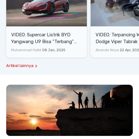
VIDEO: Supercar Listrik BYD
VIDEO: Terpancing W
Yangwang U9 Bisa "Terbang"
Dodge Viper Tabrak M
Lewati Rintangan
Saat Burnout
Muhammad Hafid
08 Jan, 2025
Alvando Noya
22 Apr, 20
Artikel lainnya