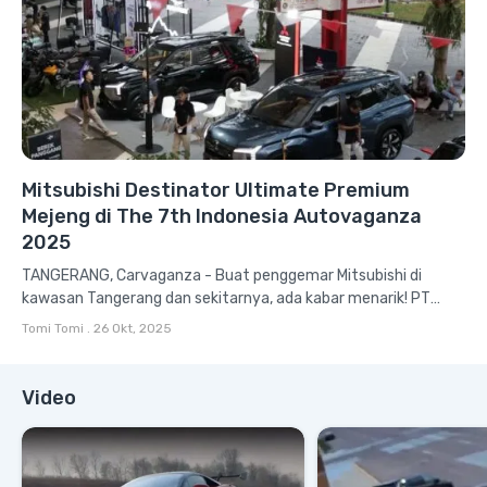
Mitsubishi Destinator Ultimate Premium
Mejeng di The 7th Indonesia Autovaganza
2025
TANGERANG, Carvaganza - Buat penggemar Mitsubishi di
kawasan Tangerang dan sekitarnya, ada kabar menarik! PT
Mitsubishi Motors Krama Yudha Sales...
Tomi Tomi
.
26 Okt, 2025
Video