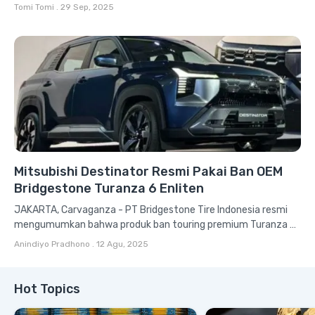
Mitsubishi Destinator. SUV 7-penumpang ini berhasil...
Tomi Tomi
.
29 Sep, 2025
Mitsubishi Destinator Resmi Pakai Ban OEM
Bridgestone Turanza 6 Enliten
JAKARTA, Carvaganza - PT Bridgestone Tire Indonesia resmi
mengumumkan bahwa produk ban touring premium Turanza 6
Enliten dipilih sebagai ban...
Anindiyo Pradhono
.
12 Agu, 2025
Hot Topics