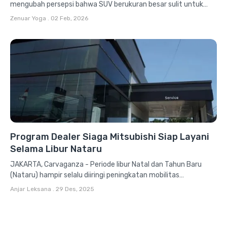
mengubah persepsi bahwa SUV berukuran besar sulit untuk
dikuasai. Meski hadir sebagai SUV keluarga...
Zenuar Yoga
.
02 Feb, 2026
Program Dealer Siaga Mitsubishi Siap Layani
Selama Libur Nataru
JAKARTA, Carvaganza - Periode libur Natal dan Tahun Baru
(Nataru) hampir selalu diiringi peningkatan mobilitas
masyarakat di berbagai daerah. Aktivitas...
Anjar Leksana
.
29 Des, 2025