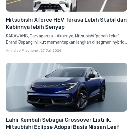
Mitsubishi Xforce HEV Terasa Lebih Stabil dan
Kabinnya lebih Senyap
KARAWANG, Carvaganza - Akhirnya, Mitsubishi ‘pecah telur’.
Brand Jepang ini ikut memantapkan langkah di segmen hybrid
dengan meluncurkan New XForce...
Anindiyo Pradhono
.
27 Jul, 2026
Lahir Kembali Sebagai Crossover Listrik,
Mitsubishi Eclipse Adopsi Basis Nissan Leaf