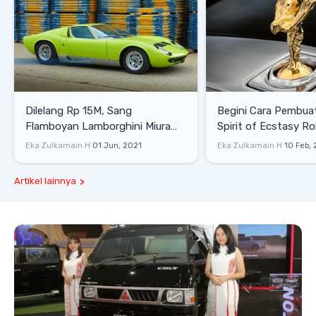
Dilelang Rp 15M, Sang
Begini Cara Pembua
Flamboyan Lamborghini Miura
Spirit of Ecstasy Ro
P400 S
Eka Zulkarnain H
01 Jun, 2021
Eka Zulkarnain H
10 Feb,
Artikel lainnya