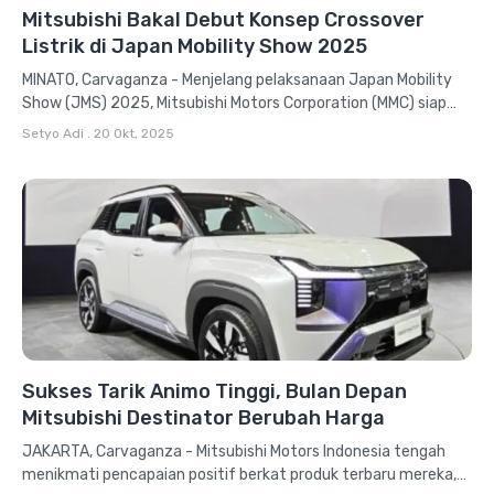
Mitsubishi Bakal Debut Konsep Crossover
Listrik di Japan Mobility Show 2025
MINATO, Carvaganza - Menjelang pelaksanaan Japan Mobility
Show (JMS) 2025, Mitsubishi Motors Corporation (MMC) siap
memamerkan inovasi terbarunya di ajang...
Setyo Adi
.
20 Okt, 2025
Sukses Tarik Animo Tinggi, Bulan Depan
Mitsubishi Destinator Berubah Harga
JAKARTA, Carvaganza - Mitsubishi Motors Indonesia tengah
menikmati pencapaian positif berkat produk terbaru mereka,