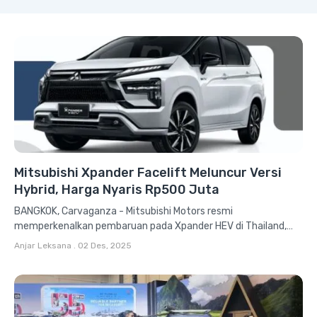
Mitsubishi Xpander Facelift Meluncur Versi
Hybrid, Harga Nyaris Rp500 Juta
BANGKOK, Carvaganza - Mitsubishi Motors resmi
memperkenalkan pembaruan pada Xpander HEV di Thailand,
bersamaan dengan meningkatnya tren elektrifikasi di segmen...
Anjar Leksana
.
02 Des, 2025