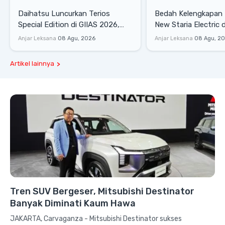
Daihatsu Luncurkan Terios
Bedah Kelengkapan
Special Edition di GIIAS 2026,
New Staria Electric 
Stok Terbatas
yang Dikenalkan di 
Anjar Leksana
08 Agu, 2026
Anjar Leksana
08 Agu, 2
Artikel lainnya
Tren SUV Bergeser, Mitsubishi Destinator
Banyak Diminati Kaum Hawa
JAKARTA, Carvaganza - Mitsubishi Destinator sukses