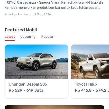
TOKYO, Carvaganza - Sinergi Aliansi Renault-Nissan-Mitsubishi
kembali menelurkan produk kembar untuk kebutuhan pasar
global. Langkah strategis tersebut diambil oleh Mitsubishi...
Anindiyo Pradhono
.
12 Jun, 2026
Featured Mobil
Latest
Upcoming
Popular
Changan Deepal S05
Toyota Hilux
Rp 529 - 619 Juta
Rp 416,8 - 574,2 