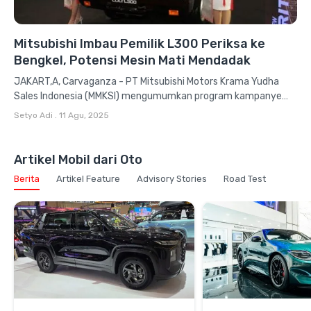
Mitsubishi Imbau Pemilik L300 Periksa ke
Bengkel, Potensi Mesin Mati Mendadak
JAKART,A, Carvaganza - PT Mitsubishi Motors Krama Yudha
Sales Indonesia (MMKSI) mengumumkan program kampanye
pemeriksaan atau recall untuk model kendaraan...
Setyo Adi
.
11 Agu, 2025
Artikel Mobil dari Oto
Berita
Artikel Feature
Advisory Stories
Road Test