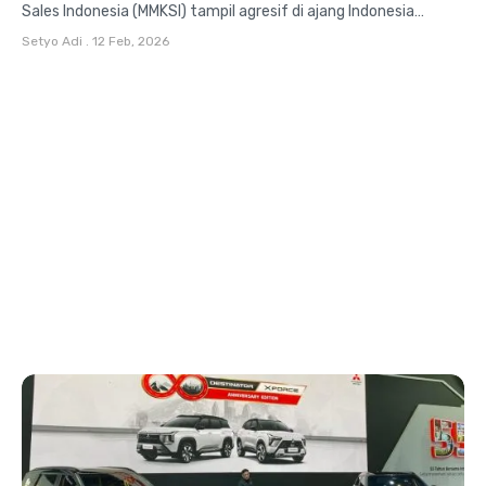
Sales Indonesia (MMKSI) tampil agresif di ajang Indonesia
International Motor Show (IIMS)...
Setyo Adi
.
12 Feb, 2026