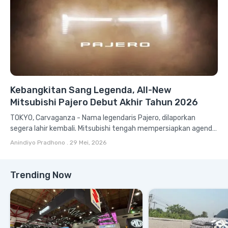
Kebangkitan Sang Legenda, All-New
Mitsubishi Pajero Debut Akhir Tahun 2026
TOKYO, Carvaganza - Nama legendaris Pajero, dilaporkan
segera lahir kembali. Mitsubishi tengah mempersiapkan agenda
debut global untuk generasi terbaru Pajero,...
Anindiyo Pradhono
.
29 Mei, 2026
Trending Now