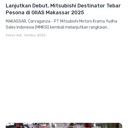
Lanjutkan Debut, Mitsubishi Destinator Tebar
Pesona di GIIAS Makassar 2025
MAKASSAR, Carvaganza - PT Mitsubishi Motors Krama Yudha
Sales Indonesia (MMKSI) kembali melanjutkan rangkaian
partisipasinya dalam pameran otomotif regional Gaikindo...
Setyo Adi
.
06 Nov, 2025