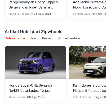
Pengembangan Chery Tiggo V
Ada Mobil Pertama di
Berawal dari Riset Jalanan
Mobil Ikonik yang Cu
Indonesia
di GIIAS 2026
Anindiyo Pradhono
08 Agu, 2026
Bangkit Jaya Putra
08 Ag
Artikel Mobil dari Zigwheels
Motovaganza
Tips
Review
Artikel Feature
Honda Super-ONE Seharga
Kia Indonesia Luncu
Rp438 Juta Ludes Terjual
Manual 6 Percepata
Rp269 Juta
Anjar Leksana
08 Agu, 2026
Anjar Leksana
08 Agu, 2