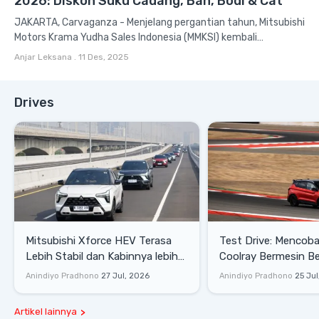
2026: Diskon Suku Cadang, Ban, Bodi & Cat
JAKARTA, Carvaganza - Menjelang pergantian tahun, Mitsubishi
Motors Krama Yudha Sales Indonesia (MMKSI) kembali
menghadirkan program perawatan kendaraan dengan
Anjar Leksana
.
11 Des, 2025
beragam...
Drives
Mitsubishi Xforce HEV Terasa
Test Drive: Mencoba Geely
Lebih Stabil dan Kabinnya lebih
Coolray Bermesin B
Senyap
di Sirkuit Mandalika
Anindiyo Pradhono
27 Jul, 2026
Anindiyo Pradhono
25 Jul
Artikel lainnya