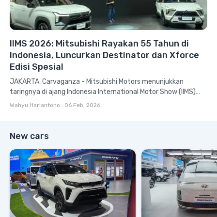
IIMS 2026: Mitsubishi Rayakan 55 Tahun di
Indonesia, Luncurkan Destinator dan Xforce
Edisi Spesial
JAKARTA, Carvaganza - Mitsubishi Motors menunjukkan
taringnya di ajang Indonesia International Motor Show (IIMS)
2026 yang digelar di JIExpo Kemayoran...
Wahyu Hariantono
.
06 Feb, 2026
New cars