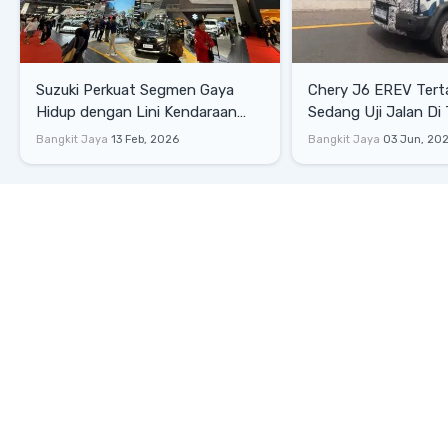
Suzuki Perkuat Segmen Gaya
Chery J6 EREV Ter
Hidup dengan Lini Kendaraan
Sedang Uji Jalan Di
Multi-Kebutuhan di IIMS 2026
Bangkit Jaya
13 Feb, 2026
Bangkit Jaya
03 Jun, 20