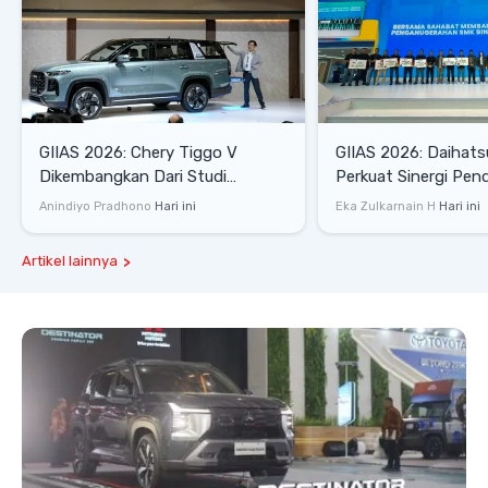
GIIAS 2026: Chery Tiggo V
GIIAS 2026: Daihats
Dikembangkan Dari Studi
Perkuat Sinergi Pen
Komprehensif di Indonesia
Industri Otomotif
Anindiyo Pradhono
Hari ini
Eka Zulkarnain H
Hari ini
Artikel lainnya