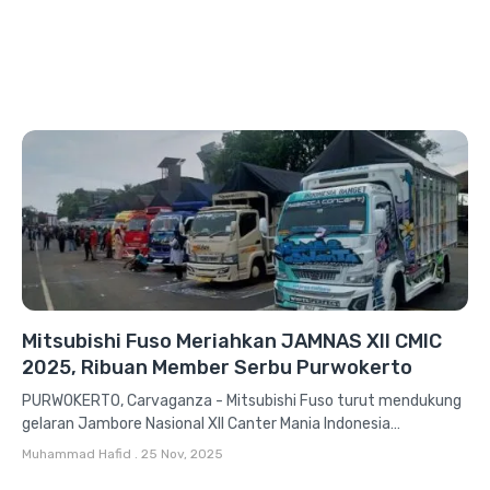
Mitsubishi Fuso Meriahkan JAMNAS XII CMIC
2025, Ribuan Member Serbu Purwokerto
PURWOKERTO, Carvaganza - Mitsubishi Fuso turut mendukung
gelaran Jambore Nasional XII Canter Mania Indonesia
Community (JAMNAS XII CMIC). Kumpulnya para...
Muhammad Hafid
.
25 Nov, 2025